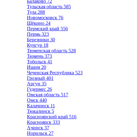
Балаково
72
Тульская область
585
Тула
288
Новомосковск
76
Щёкино
24
Пермский край
556
Пермь
323
Березники
30
Кунгур
18
Тюменская область
528
Тюмень
373
Тобольск
41
Ишим
20
Чеченская Республика
523
Грозный
401
Аргун
35
Гудермес
26
Омская область
517
Омск
440
Калачинск
11
Тюкалинск
5
Красноярский край
516
Красноярск
333
Ачинск
37
Норильск
27