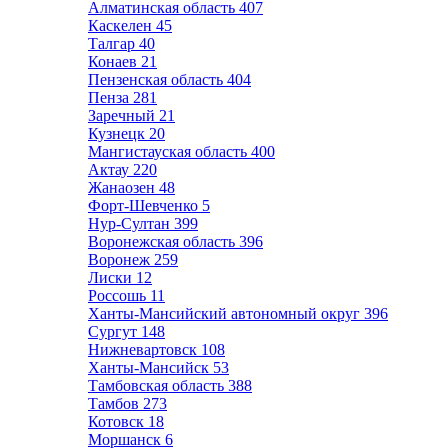
Алматинская область
407
Каскелен
45
Талгар
40
Конаев
21
Пензенская область
404
Пенза
281
Заречный
21
Кузнецк
20
Мангистауская область
400
Актау
220
Жанаозен
48
Форт-Шевченко
5
Нур-Султан
399
Воронежская область
396
Воронеж
259
Лиски
12
Россошь
11
Ханты-Мансийский автономный округ
396
Сургут
148
Нижневартовск
108
Ханты-Мансийск
53
Тамбовская область
388
Тамбов
273
Котовск
18
Моршанск
6