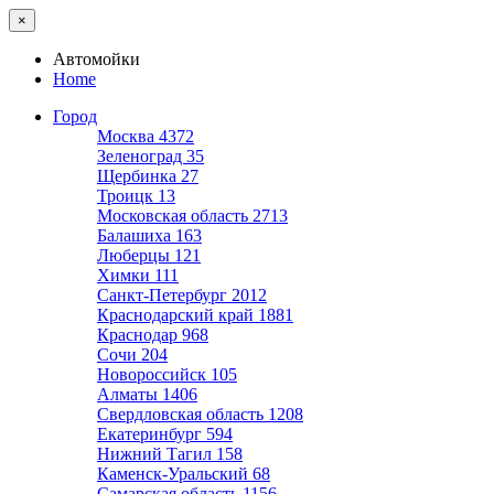
×
Автомойки
Home
Город
Москва
4372
Зеленоград
35
Щербинка
27
Троицк
13
Московская область
2713
Балашиха
163
Люберцы
121
Химки
111
Санкт-Петербург
2012
Краснодарский край
1881
Краснодар
968
Сочи
204
Новороссийск
105
Алматы
1406
Свердловская область
1208
Екатеринбург
594
Нижний Тагил
158
Каменск-Уральский
68
Самарская область
1156