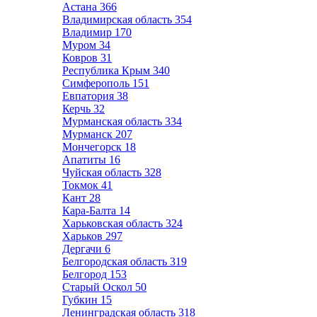
Астана
366
Владимирская область
354
Владимир
170
Муром
34
Ковров
31
Республика Крым
340
Симферополь
151
Евпатория
38
Керчь
32
Мурманская область
334
Мурманск
207
Мончегорск
18
Апатиты
16
Чуйская область
328
Токмок
41
Кант
28
Кара-Балта
14
Харьковская область
324
Харьков
297
Дергачи
6
Белгородская область
319
Белгород
153
Старый Оскол
50
Губкин
15
Ленинградская область
318