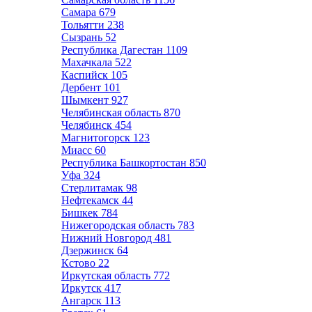
Самара
679
Тольятти
238
Сызрань
52
Республика Дагестан
1109
Махачкала
522
Каспийск
105
Дербент
101
Шымкент
927
Челябинская область
870
Челябинск
454
Магнитогорск
123
Миасс
60
Республика Башкортостан
850
Уфа
324
Стерлитамак
98
Нефтекамск
44
Бишкек
784
Нижегородская область
783
Нижний Новгород
481
Дзержинск
64
Кстово
22
Иркутская область
772
Иркутск
417
Ангарск
113