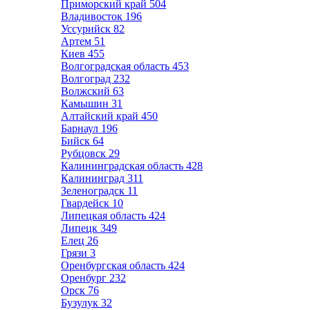
Приморский край
504
Владивосток
196
Уссурийск
82
Артем
51
Киев
455
Волгоградская область
453
Волгоград
232
Волжский
63
Камышин
31
Алтайский край
450
Барнаул
196
Бийск
64
Рубцовск
29
Калининградская область
428
Калининград
311
Зеленоградск
11
Гвардейск
10
Липецкая область
424
Липецк
349
Елец
26
Грязи
3
Оренбургская область
424
Оренбург
232
Орск
76
Бузулук
32