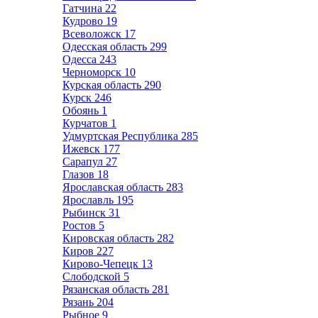
Гатчина
22
Кудрово
19
Всеволожск
17
Одесская область
299
Одесса
243
Черноморск
10
Курская область
290
Курск
246
Обоянь
1
Курчатов
1
Удмуртская Республика
285
Ижевск
177
Сарапул
27
Глазов
18
Ярославская область
283
Ярославль
195
Рыбинск
31
Ростов
5
Кировская область
282
Киров
227
Кирово-Чепецк
13
Слободской
5
Рязанская область
281
Рязань
204
Рыбное
9