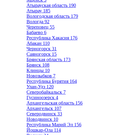
Атырауская область
190
Атырау
185
Вологодская область
179
Вологда
92
Череповец
55
Бабаево
6
Республика Хакасия
176
Абакан
110
Черногорск
31
Саяногорск
15
Брянская область
173
Брянск
108
Клинцы
10
Новозыбков
7
Республика Бурятия
164
Улан-Удэ
120
Северобайкальск
7
Гусиноозерск
4
Архангельская область
156
Архангельск
107
Северодвинск
33
Новодвинск
10
Республика Марий Эл
156
Йошкар-Ола
114