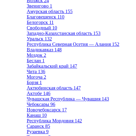
Волжск
24
Звенигово
1
Амурская область
155
Благовещенск
110
Белогорск
11
Свободный
10
Западно-Казахстанская область
153
Уральск
132
Республика Северная Осетия — Алания
152
Владикавказ
148
Моздок
2
Беслан
1
Забайкальский край
147
Чита
136
Могоча
2
Борзя
1
Актюбинская область
147
Актобе
146
Чувашская Республика — Чувашия
143
Чебоксары
96
Новочебоксарск
17
Канаш
10
Республика Мордовия
142
Саранск
85
Рузаевка
9