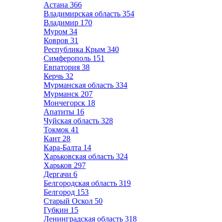
Астана
366
Владимирская область
354
Владимир
170
Муром
34
Ковров
31
Республика Крым
340
Симферополь
151
Евпатория
38
Керчь
32
Мурманская область
334
Мурманск
207
Мончегорск
18
Апатиты
16
Чуйская область
328
Токмок
41
Кант
28
Кара-Балта
14
Харьковская область
324
Харьков
297
Дергачи
6
Белгородская область
319
Белгород
153
Старый Оскол
50
Губкин
15
Ленинградская область
318