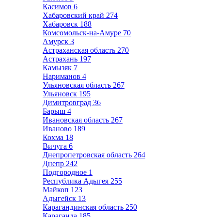
Касимов
6
Хабаровский край
274
Хабаровск
188
Комсомольск-на-Амуре
70
Амурск
3
Астраханская область
270
Астрахань
197
Камызяк
7
Нариманов
4
Ульяновская область
267
Ульяновск
195
Димитровград
36
Барыш
4
Ивановская область
267
Иваново
189
Кохма
18
Вичуга
6
Днепропетровская область
264
Днепр
242
Подгородное
1
Республика Адыгея
255
Майкоп
123
Адыгейск
13
Карагандинская область
250
Караганда
185