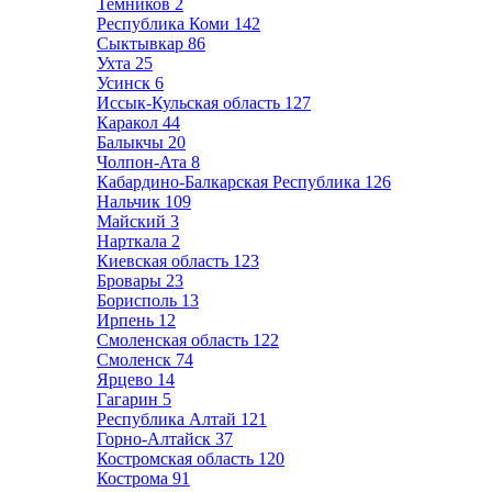
Темников
2
Республика Коми
142
Сыктывкар
86
Ухта
25
Усинск
6
Иссык-Кульская область
127
Каракол
44
Балыкчы
20
Чолпон-Ата
8
Кабардино-Балкарская Республика
126
Нальчик
109
Майский
3
Нарткала
2
Киевская область
123
Бровары
23
Борисполь
13
Ирпень
12
Смоленская область
122
Смоленск
74
Ярцево
14
Гагарин
5
Республика Алтай
121
Горно-Алтайск
37
Костромская область
120
Кострома
91