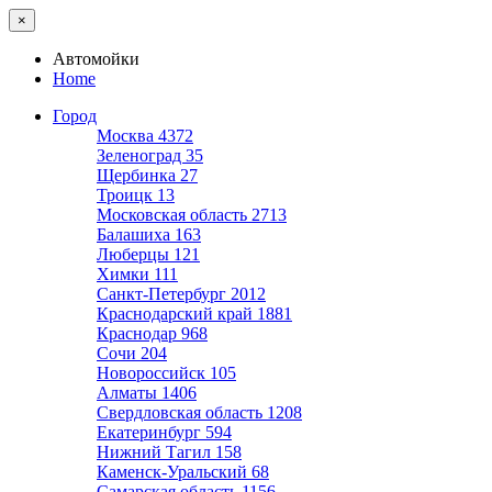
×
Автомойки
Home
Город
Москва
4372
Зеленоград
35
Щербинка
27
Троицк
13
Московская область
2713
Балашиха
163
Люберцы
121
Химки
111
Санкт-Петербург
2012
Краснодарский край
1881
Краснодар
968
Сочи
204
Новороссийск
105
Алматы
1406
Свердловская область
1208
Екатеринбург
594
Нижний Тагил
158
Каменск-Уральский
68
Самарская область
1156