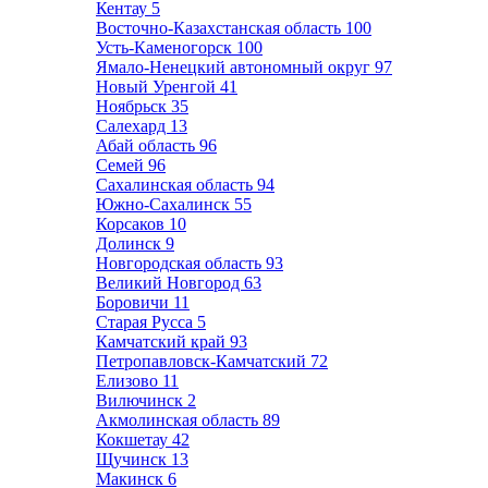
Кентау
5
Восточно-Казахстанская область
100
Усть-Каменогорск
100
Ямало-Ненецкий автономный округ
97
Новый Уренгой
41
Ноябрьск
35
Салехард
13
Абай область
96
Семей
96
Сахалинская область
94
Южно-Сахалинск
55
Корсаков
10
Долинск
9
Новгородская область
93
Великий Новгород
63
Боровичи
11
Старая Русса
5
Камчатский край
93
Петропавловск-Камчатский
72
Елизово
11
Вилючинск
2
Акмолинская область
89
Кокшетау
42
Щучинск
13
Макинск
6