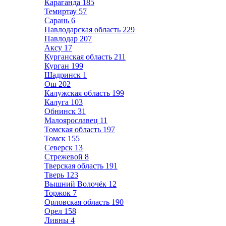
Караганда
185
Темиртау
57
Сарань
6
Павлодарская область
229
Павлодар
207
Аксу
17
Курганская область
211
Курган
199
Шадринск
1
Ош
202
Калужская область
199
Калуга
103
Обнинск
31
Малоярославец
11
Томская область
197
Томск
155
Северск
13
Стрежевой
8
Тверская область
191
Тверь
123
Вышний Волочёк
12
Торжок
7
Орловская область
190
Орел
158
Ливны
4