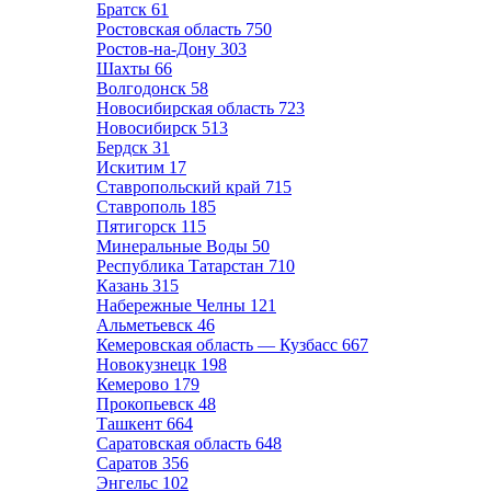
Братск
61
Ростовская область
750
Ростов-на-Дону
303
Шахты
66
Волгодонск
58
Новосибирская область
723
Новосибирск
513
Бердск
31
Искитим
17
Ставропольский край
715
Ставрополь
185
Пятигорск
115
Минеральные Воды
50
Республика Татарстан
710
Казань
315
Набережные Челны
121
Альметьевск
46
Кемеровская область — Кузбасс
667
Новокузнецк
198
Кемерово
179
Прокопьевск
48
Ташкент
664
Саратовская область
648
Саратов
356
Энгельс
102