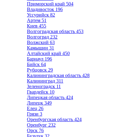
Приморский край
504
Владивосток
196
Уссурийск
82
Артем
51
Киев
455
Волгоградская область
453
Волгоград
232
Волжский
63
Камышин
31
Алтайский край
450
Барнаул
196
Бийск
64
Рубцовск
29
Калининградская область
428
Калининград
311
Зеленоградск
11
Гвардейск
10
Липецкая область
424
Липецк
349
Елец
26
Грязи
3
Оренбургская область
424
Оренбург
232
Орск
76
Бузулук
32