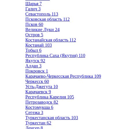
Шарья
7
Галич
3
Севастополь
113
Псковская область
112
Псков
60
Великие Луки
24
Остров
5
Костанайская область
112
Костанай
103
Тобыл
6
Республика Саха (Якутия)
110
Якутск
92
Алдан
3
Покровск
1
Карачаево-Черкесская Республика
109
Черкесск
60
Усть-Джегута
10
Карачаевск
9
Республика Карелия
105
Петрозаводск
82
Костомукша
6
Сегежа
3
Туркестанская область
103
Туркестан
62
Ленгер
8