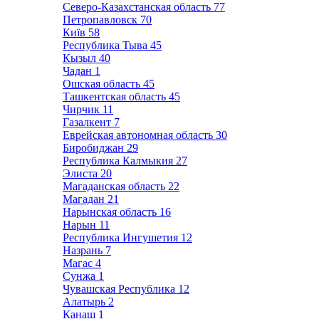
Северо-Казахстанская область
77
Петропавловск
70
Київ
58
Республика Тыва
45
Кызыл
40
Чадан
1
Ошская область
45
Ташкентская область
45
Чирчик
11
Газалкент
7
Еврейская автономная область
30
Биробиджан
29
Республика Калмыкия
27
Элиста
20
Магаданская область
22
Магадан
21
Нарынская область
16
Нарын
11
Республика Ингушетия
12
Назрань
7
Магас
4
Сунжа
1
Чувашская Республика
12
Алатырь
2
Канаш
1