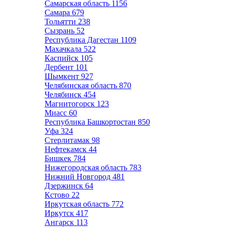
Самарская область
1156
Самара
679
Тольятти
238
Сызрань
52
Республика Дагестан
1109
Махачкала
522
Каспийск
105
Дербент
101
Шымкент
927
Челябинская область
870
Челябинск
454
Магнитогорск
123
Миасс
60
Республика Башкортостан
850
Уфа
324
Стерлитамак
98
Нефтекамск
44
Бишкек
784
Нижегородская область
783
Нижний Новгород
481
Дзержинск
64
Кстово
22
Иркутская область
772
Иркутск
417
Ангарск
113