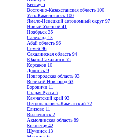
Кентау
5
Восточно-Казахстанская область
100
Усть-Каменогорск
100
Ямало-Ненецкий автономный округ
97
Новый Уренгой
41
Ноябрьск
35
Салехард
13
Абай область
96
Семей
96
Сахалинская область
94
Южно-Сахалинск
55
Корсаков
10
Долинск
9
Новгородская область
93
Великий Новгород
63
Боровичи
11
Старая Русса
5
Камчатский край
93
Петропавловск-Камчатский
72
Елизово
11
Вилючинск
2
Акмолинская область
89
Кокшетау
42
Щучинск
13
Макинск
6