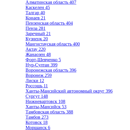
Алматинская область
407
Каскелен
45
Талгар
40
Конаев
21
Пензенская область
404
Пенза
281
Заречный
21
Кузнецк
20
Мангистауская область
400
Актау
220
Жанаозен
48
Форт-Шевченко
5
Нур-Султан
399
Воронежская область
396
Воронеж
259
Лиски
12
Россошь
11
Ханты-Мансийский автономный округ
396
Сургут
148
Нижневартовск
108
Ханты-Мансийск
53
Тамбовская область
388
Тамбов
273
Котовск
18
Моршанск
6