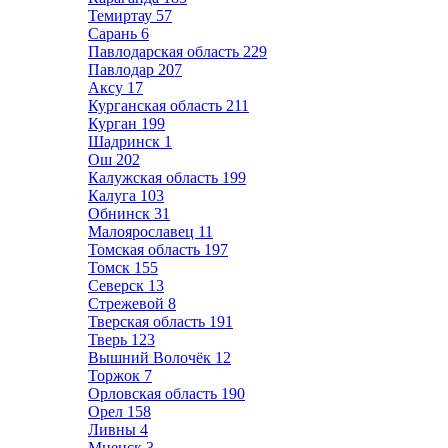
Темиртау
57
Сарань
6
Павлодарская область
229
Павлодар
207
Аксу
17
Курганская область
211
Курган
199
Шадринск
1
Ош
202
Калужская область
199
Калуга
103
Обнинск
31
Малоярославец
11
Томская область
197
Томск
155
Северск
13
Стрежевой
8
Тверская область
191
Тверь
123
Вышний Волочёк
12
Торжок
7
Орловская область
190
Орел
158
Ливны
4
Мценск
3