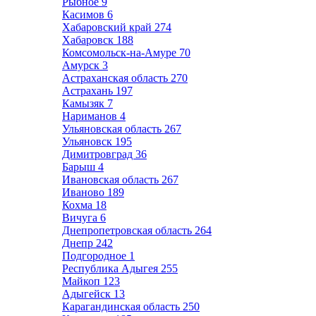
Рыбное
9
Касимов
6
Хабаровский край
274
Хабаровск
188
Комсомольск-на-Амуре
70
Амурск
3
Астраханская область
270
Астрахань
197
Камызяк
7
Нариманов
4
Ульяновская область
267
Ульяновск
195
Димитровград
36
Барыш
4
Ивановская область
267
Иваново
189
Кохма
18
Вичуга
6
Днепропетровская область
264
Днепр
242
Подгородное
1
Республика Адыгея
255
Майкоп
123
Адыгейск
13
Карагандинская область
250