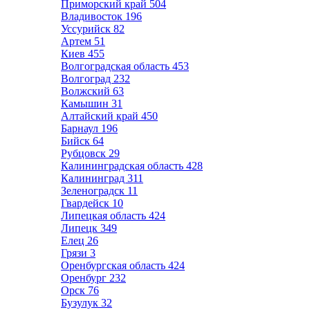
Приморский край
504
Владивосток
196
Уссурийск
82
Артем
51
Киев
455
Волгоградская область
453
Волгоград
232
Волжский
63
Камышин
31
Алтайский край
450
Барнаул
196
Бийск
64
Рубцовск
29
Калининградская область
428
Калининград
311
Зеленоградск
11
Гвардейск
10
Липецкая область
424
Липецк
349
Елец
26
Грязи
3
Оренбургская область
424
Оренбург
232
Орск
76
Бузулук
32