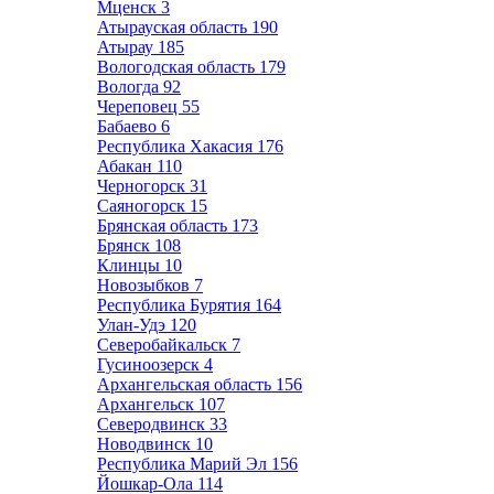
Мценск
3
Атырауская область
190
Атырау
185
Вологодская область
179
Вологда
92
Череповец
55
Бабаево
6
Республика Хакасия
176
Абакан
110
Черногорск
31
Саяногорск
15
Брянская область
173
Брянск
108
Клинцы
10
Новозыбков
7
Республика Бурятия
164
Улан-Удэ
120
Северобайкальск
7
Гусиноозерск
4
Архангельская область
156
Архангельск
107
Северодвинск
33
Новодвинск
10
Республика Марий Эл
156
Йошкар-Ола
114