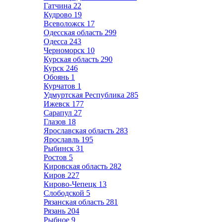
Гатчина
22
Кудрово
19
Всеволожск
17
Одесская область
299
Одесса
243
Черноморск
10
Курская область
290
Курск
246
Обоянь
1
Курчатов
1
Удмуртская Республика
285
Ижевск
177
Сарапул
27
Глазов
18
Ярославская область
283
Ярославль
195
Рыбинск
31
Ростов
5
Кировская область
282
Киров
227
Кирово-Чепецк
13
Слободской
5
Рязанская область
281
Рязань
204
Рыбное
9