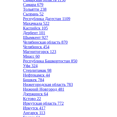
Самара
679
Тольятти
238
Сызрань
52
Республика Дагестан
1109
Махачкала
522
Каспийск
105
Дербент
101
Шымкент
927
Челябинская область
870
Челябинск
454
Магнитогорск
123
Миасс
60
Республика Башкортостан
850
Уфа
324
Стерлитамак
98
Нефтекамск
44
Бишкек
784
Нижегородская область
783
Нижний Новгород
481
Дзержинск
64
Кстово
22
Иркутская область
772
Иркутск
417
Ангарск
113