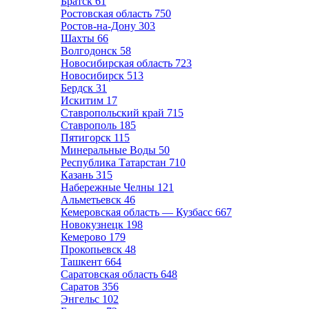
Братск
61
Ростовская область
750
Ростов-на-Дону
303
Шахты
66
Волгодонск
58
Новосибирская область
723
Новосибирск
513
Бердск
31
Искитим
17
Ставропольский край
715
Ставрополь
185
Пятигорск
115
Минеральные Воды
50
Республика Татарстан
710
Казань
315
Набережные Челны
121
Альметьевск
46
Кемеровская область — Кузбасс
667
Новокузнецк
198
Кемерово
179
Прокопьевск
48
Ташкент
664
Саратовская область
648
Саратов
356
Энгельс
102