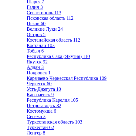
Шарья
7
Галич
3
Севастополь
113
Псковская область
112
Псков
60
Великие Луки
24
Остров
5
Костанайская область
112
Костанай
103
Тобыл
6
Республика Саха (Якутия)
110
Якутск
92
Алдан
3
Покровск
1
Карачаево-Черкесская Республика
109
Черкесск
60
Усть-Джегута
10
Карачаевск
9
Республика Карелия
105
Петрозаводск
82
Костомукша
6
Сегежа
3
Туркестанская область
103
Туркестан
62
Ленгер
8