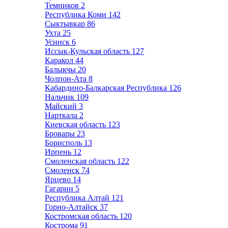
Темников
2
Республика Коми
142
Сыктывкар
86
Ухта
25
Усинск
6
Иссык-Кульская область
127
Каракол
44
Балыкчы
20
Чолпон-Ата
8
Кабардино-Балкарская Республика
126
Нальчик
109
Майский
3
Нарткала
2
Киевская область
123
Бровары
23
Борисполь
13
Ирпень
12
Смоленская область
122
Смоленск
74
Ярцево
14
Гагарин
5
Республика Алтай
121
Горно-Алтайск
37
Костромская область
120
Кострома
91