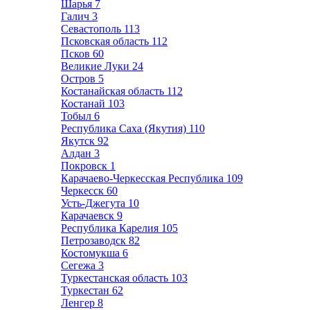
Шарья
7
Галич
3
Севастополь
113
Псковская область
112
Псков
60
Великие Луки
24
Остров
5
Костанайская область
112
Костанай
103
Тобыл
6
Республика Саха (Якутия)
110
Якутск
92
Алдан
3
Покровск
1
Карачаево-Черкесская Республика
109
Черкесск
60
Усть-Джегута
10
Карачаевск
9
Республика Карелия
105
Петрозаводск
82
Костомукша
6
Сегежа
3
Туркестанская область
103
Туркестан
62
Ленгер
8