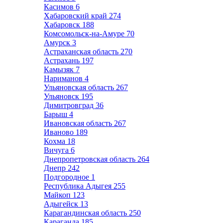
Касимов
6
Хабаровский край
274
Хабаровск
188
Комсомольск-на-Амуре
70
Амурск
3
Астраханская область
270
Астрахань
197
Камызяк
7
Нариманов
4
Ульяновская область
267
Ульяновск
195
Димитровград
36
Барыш
4
Ивановская область
267
Иваново
189
Кохма
18
Вичуга
6
Днепропетровская область
264
Днепр
242
Подгородное
1
Республика Адыгея
255
Майкоп
123
Адыгейск
13
Карагандинская область
250
Караганда
185