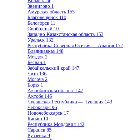
Волжск
24
Звенигово
1
Амурская область
155
Благовещенск
110
Белогорск
11
Свободный
10
Западно-Казахстанская область
153
Уральск
132
Республика Северная Осетия — Алания
152
Владикавказ
148
Моздок
2
Беслан
1
Забайкальский край
147
Чита
136
Могоча
2
Борзя
1
Актюбинская область
147
Актобе
146
Чувашская Республика — Чувашия
143
Чебоксары
96
Новочебоксарск
17
Канаш
10
Республика Мордовия
142
Саранск
85
Рузаевка
9