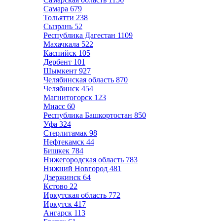
Самара
679
Тольятти
238
Сызрань
52
Республика Дагестан
1109
Махачкала
522
Каспийск
105
Дербент
101
Шымкент
927
Челябинская область
870
Челябинск
454
Магнитогорск
123
Миасс
60
Республика Башкортостан
850
Уфа
324
Стерлитамак
98
Нефтекамск
44
Бишкек
784
Нижегородская область
783
Нижний Новгород
481
Дзержинск
64
Кстово
22
Иркутская область
772
Иркутск
417
Ангарск
113