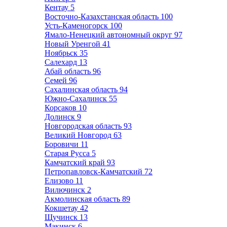
Кентау
5
Восточно-Казахстанская область
100
Усть-Каменогорск
100
Ямало-Ненецкий автономный округ
97
Новый Уренгой
41
Ноябрьск
35
Салехард
13
Абай область
96
Семей
96
Сахалинская область
94
Южно-Сахалинск
55
Корсаков
10
Долинск
9
Новгородская область
93
Великий Новгород
63
Боровичи
11
Старая Русса
5
Камчатский край
93
Петропавловск-Камчатский
72
Елизово
11
Вилючинск
2
Акмолинская область
89
Кокшетау
42
Щучинск
13
Макинск
6