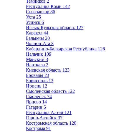
Темников
2
Республика Коми
142
Сыктывкар
86
Ухта
25
Усинск
6
Иссык-Кульская область
127
Каракол
44
Балыкчы
20
Чолпон-Ата
8
Кабардино-Балкарская Республика
126
Нальчик
109
Майский
3
Нарткала
2
Киевская область
123
Бровары
23
Борисполь
13
Ирпень
12
Смоленская область
122
Смоленск
74
Ярцево
14
Гагарин
5
Республика Алтай
121
Горно-Алтайск
37
Костромская область
120
Кострома
91