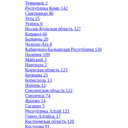
Темников
2
Республика Коми
142
Сыктывкар
86
Ухта
25
Усинск
6
Иссык-Кульская область
127
Каракол
44
Балыкчы
20
Чолпон-Ата
8
Кабардино-Балкарская Республика
126
Нальчик
109
Майский
3
Нарткала
2
Киевская область
123
Бровары
23
Борисполь
13
Ирпень
12
Смоленская область
122
Смоленск
74
Ярцево
14
Гагарин
5
Республика Алтай
121
Горно-Алтайск
37
Костромская область
120
Кострома
91