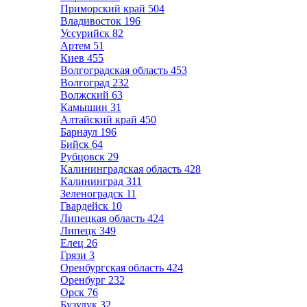
Приморский край
504
Владивосток
196
Уссурийск
82
Артем
51
Киев
455
Волгоградская область
453
Волгоград
232
Волжский
63
Камышин
31
Алтайский край
450
Барнаул
196
Бийск
64
Рубцовск
29
Калининградская область
428
Калининград
311
Зеленоградск
11
Гвардейск
10
Липецкая область
424
Липецк
349
Елец
26
Грязи
3
Оренбургская область
424
Оренбург
232
Орск
76
Бузулук
32