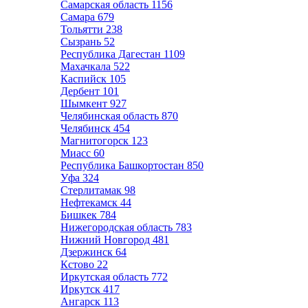
Самарская область
1156
Самара
679
Тольятти
238
Сызрань
52
Республика Дагестан
1109
Махачкала
522
Каспийск
105
Дербент
101
Шымкент
927
Челябинская область
870
Челябинск
454
Магнитогорск
123
Миасс
60
Республика Башкортостан
850
Уфа
324
Стерлитамак
98
Нефтекамск
44
Бишкек
784
Нижегородская область
783
Нижний Новгород
481
Дзержинск
64
Кстово
22
Иркутская область
772
Иркутск
417
Ангарск
113