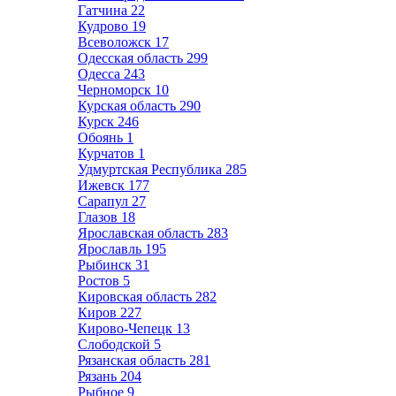
Гатчина
22
Кудрово
19
Всеволожск
17
Одесская область
299
Одесса
243
Черноморск
10
Курская область
290
Курск
246
Обоянь
1
Курчатов
1
Удмуртская Республика
285
Ижевск
177
Сарапул
27
Глазов
18
Ярославская область
283
Ярославль
195
Рыбинск
31
Ростов
5
Кировская область
282
Киров
227
Кирово-Чепецк
13
Слободской
5
Рязанская область
281
Рязань
204
Рыбное
9