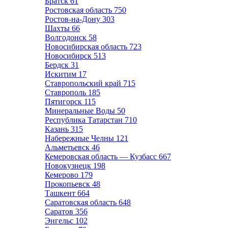
Братск
61
Ростовская область
750
Ростов-на-Дону
303
Шахты
66
Волгодонск
58
Новосибирская область
723
Новосибирск
513
Бердск
31
Искитим
17
Ставропольский край
715
Ставрополь
185
Пятигорск
115
Минеральные Воды
50
Республика Татарстан
710
Казань
315
Набережные Челны
121
Альметьевск
46
Кемеровская область — Кузбасс
667
Новокузнецк
198
Кемерово
179
Прокопьевск
48
Ташкент
664
Саратовская область
648
Саратов
356
Энгельс
102