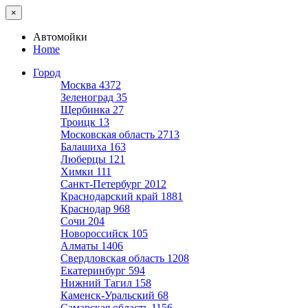
×
Автомойки
Home
Город
Москва
4372
Зеленоград
35
Щербинка
27
Троицк
13
Московская область
2713
Балашиха
163
Люберцы
121
Химки
111
Санкт-Петербург
2012
Краснодарский край
1881
Краснодар
968
Сочи
204
Новороссийск
105
Алматы
1406
Свердловская область
1208
Екатеринбург
594
Нижний Тагил
158
Каменск-Уральский
68
Самарская область
1156