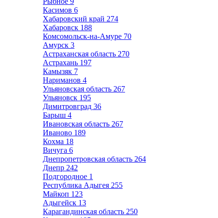
Рыбное
9
Касимов
6
Хабаровский край
274
Хабаровск
188
Комсомольск-на-Амуре
70
Амурск
3
Астраханская область
270
Астрахань
197
Камызяк
7
Нариманов
4
Ульяновская область
267
Ульяновск
195
Димитровград
36
Барыш
4
Ивановская область
267
Иваново
189
Кохма
18
Вичуга
6
Днепропетровская область
264
Днепр
242
Подгородное
1
Республика Адыгея
255
Майкоп
123
Адыгейск
13
Карагандинская область
250