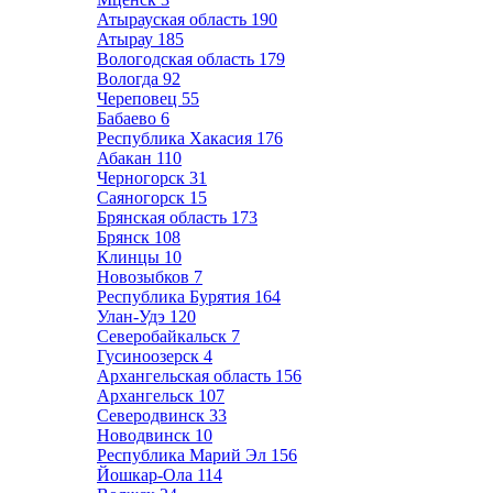
Атырауская область
190
Атырау
185
Вологодская область
179
Вологда
92
Череповец
55
Бабаево
6
Республика Хакасия
176
Абакан
110
Черногорск
31
Саяногорск
15
Брянская область
173
Брянск
108
Клинцы
10
Новозыбков
7
Республика Бурятия
164
Улан-Удэ
120
Северобайкальск
7
Гусиноозерск
4
Архангельская область
156
Архангельск
107
Северодвинск
33
Новодвинск
10
Республика Марий Эл
156
Йошкар-Ола
114