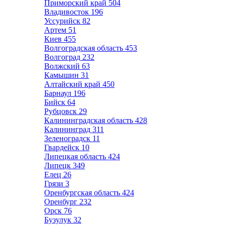
Приморский край
504
Владивосток
196
Уссурийск
82
Артем
51
Киев
455
Волгоградская область
453
Волгоград
232
Волжский
63
Камышин
31
Алтайский край
450
Барнаул
196
Бийск
64
Рубцовск
29
Калининградская область
428
Калининград
311
Зеленоградск
11
Гвардейск
10
Липецкая область
424
Липецк
349
Елец
26
Грязи
3
Оренбургская область
424
Оренбург
232
Орск
76
Бузулук
32