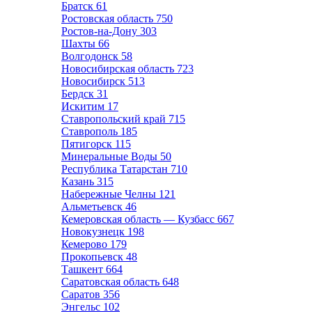
Братск
61
Ростовская область
750
Ростов-на-Дону
303
Шахты
66
Волгодонск
58
Новосибирская область
723
Новосибирск
513
Бердск
31
Искитим
17
Ставропольский край
715
Ставрополь
185
Пятигорск
115
Минеральные Воды
50
Республика Татарстан
710
Казань
315
Набережные Челны
121
Альметьевск
46
Кемеровская область — Кузбасс
667
Новокузнецк
198
Кемерово
179
Прокопьевск
48
Ташкент
664
Саратовская область
648
Саратов
356
Энгельс
102