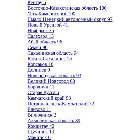
Кентау
5
Восточно-Казахстанская область
100
Усть-Каменогорск
100
Ямало-Ненецкий автономный округ
97
Новый Уренгой
41
Ноябрьск
35
Салехард
13
Абай область
96
Семей
96
Сахалинская область
94
Южно-Сахалинск
55
Корсаков
10
Долинск
9
Новгородская область
93
Великий Новгород
63
Боровичи
11
Старая Русса
5
Камчатский край
93
Петропавловск-Камчатский
72
Елизово
11
Вилючинск
2
Акмолинская область
89
Кокшетау
42
Щучинск
13
Макинск
6