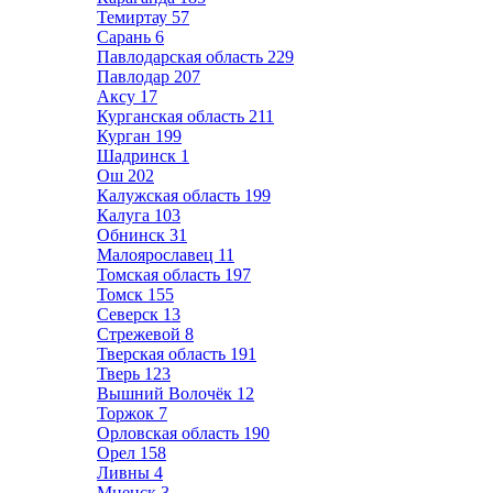
Темиртау
57
Сарань
6
Павлодарская область
229
Павлодар
207
Аксу
17
Курганская область
211
Курган
199
Шадринск
1
Ош
202
Калужская область
199
Калуга
103
Обнинск
31
Малоярославец
11
Томская область
197
Томск
155
Северск
13
Стрежевой
8
Тверская область
191
Тверь
123
Вышний Волочёк
12
Торжок
7
Орловская область
190
Орел
158
Ливны
4
Мценск
3