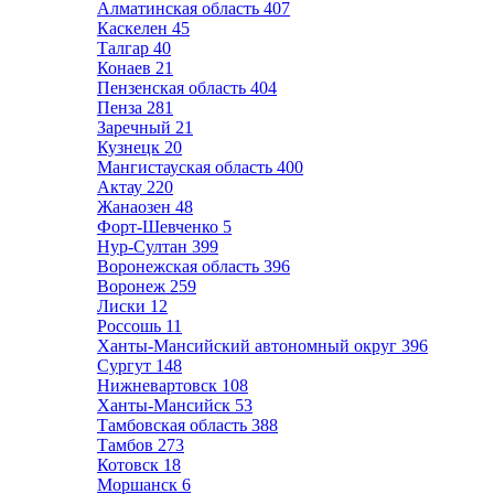
Алматинская область
407
Каскелен
45
Талгар
40
Конаев
21
Пензенская область
404
Пенза
281
Заречный
21
Кузнецк
20
Мангистауская область
400
Актау
220
Жанаозен
48
Форт-Шевченко
5
Нур-Султан
399
Воронежская область
396
Воронеж
259
Лиски
12
Россошь
11
Ханты-Мансийский автономный округ
396
Сургут
148
Нижневартовск
108
Ханты-Мансийск
53
Тамбовская область
388
Тамбов
273
Котовск
18
Моршанск
6