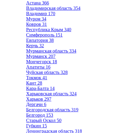
Астана
366
Владимирская область
354
Владимир
170
Муром
34
Ковров
31
Республика Крым
340
Симферополь
151
Евпатория
38
Керчь
32
Мурманская область
334
Мурманск
207
Мончегорск
18
Апатиты
16
Чуйская область
328
Токмок
41
Кант
28
Кара-Балта
14
Харьковская область
324
Харьков
297
Дергачи
6
Белгородская область
319
Белгород
153
Старый Оскол
50
Губкин
15
Ленинградская область
318