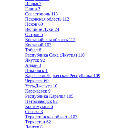
Шарья
7
Галич
3
Севастополь
113
Псковская область
112
Псков
60
Великие Луки
24
Остров
5
Костанайская область
112
Костанай
103
Тобыл
6
Республика Саха (Якутия)
110
Якутск
92
Алдан
3
Покровск
1
Карачаево-Черкесская Республика
109
Черкесск
60
Усть-Джегута
10
Карачаевск
9
Республика Карелия
105
Петрозаводск
82
Костомукша
6
Сегежа
3
Туркестанская область
103
Туркестан
62
Ленгер
8