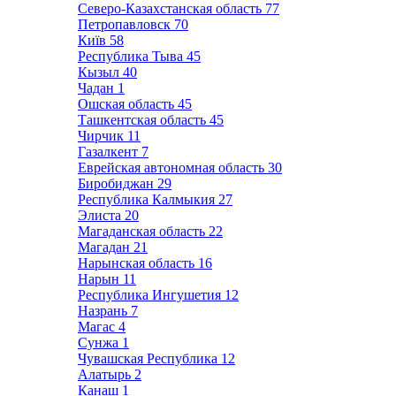
Северо-Казахстанская область
77
Петропавловск
70
Київ
58
Республика Тыва
45
Кызыл
40
Чадан
1
Ошская область
45
Ташкентская область
45
Чирчик
11
Газалкент
7
Еврейская автономная область
30
Биробиджан
29
Республика Калмыкия
27
Элиста
20
Магаданская область
22
Магадан
21
Нарынская область
16
Нарын
11
Республика Ингушетия
12
Назрань
7
Магас
4
Сунжа
1
Чувашская Республика
12
Алатырь
2
Канаш
1