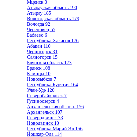
Мценск
3
Атырауская область
190
Атырау
185
Вологодская область
179
Вологда
92
Череповец
55
Бабаево
6
Республика Хакасия
176
Абакан
110
Черногорск
31
Саяногорск
15
Брянская область
173
Брянск
108
Клинцы
10
Новозыбков
7
Республика Бурятия
164
Улан-Удэ
120
Северобайкальск
7
Гусиноозерск
4
Архангельская область
156
Архангельск
107
Северодвинск
33
Новодвинск
10
Республика Марий Эл
156
Йошкар-Ола
114