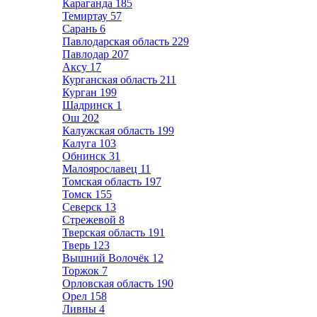
Караганда
185
Темиртау
57
Сарань
6
Павлодарская область
229
Павлодар
207
Аксу
17
Курганская область
211
Курган
199
Шадринск
1
Ош
202
Калужская область
199
Калуга
103
Обнинск
31
Малоярославец
11
Томская область
197
Томск
155
Северск
13
Стрежевой
8
Тверская область
191
Тверь
123
Вышний Волочёк
12
Торжок
7
Орловская область
190
Орел
158
Ливны
4