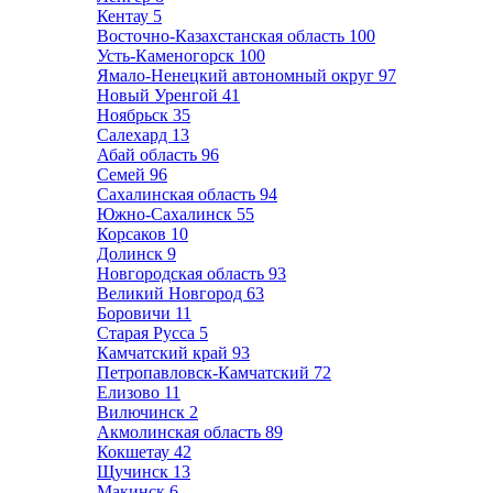
Кентау
5
Восточно-Казахстанская область
100
Усть-Каменогорск
100
Ямало-Ненецкий автономный округ
97
Новый Уренгой
41
Ноябрьск
35
Салехард
13
Абай область
96
Семей
96
Сахалинская область
94
Южно-Сахалинск
55
Корсаков
10
Долинск
9
Новгородская область
93
Великий Новгород
63
Боровичи
11
Старая Русса
5
Камчатский край
93
Петропавловск-Камчатский
72
Елизово
11
Вилючинск
2
Акмолинская область
89
Кокшетау
42
Щучинск
13
Макинск
6