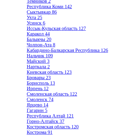
Темников
2
Республика Коми
142
Сыктывкар
86
Ухта
25
Усинск
6
Иссык-Кульская область
127
Каракол
44
Балыкчы
20
Чолпон-Ата
8
Кабардино-Балкарская Республика
126
Нальчик
109
Майский
3
Нарткала
2
Киевская область
123
Бровары
23
Борисполь
13
Ирпень
12
Смоленская область
122
Смоленск
74
Ярцево
14
Гагарин
5
Республика Алтай
121
Горно-Алтайск
37
Костромская область
120
Кострома
91