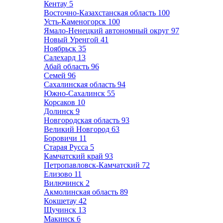
Кентау
5
Восточно-Казахстанская область
100
Усть-Каменогорск
100
Ямало-Ненецкий автономный округ
97
Новый Уренгой
41
Ноябрьск
35
Салехард
13
Абай область
96
Семей
96
Сахалинская область
94
Южно-Сахалинск
55
Корсаков
10
Долинск
9
Новгородская область
93
Великий Новгород
63
Боровичи
11
Старая Русса
5
Камчатский край
93
Петропавловск-Камчатский
72
Елизово
11
Вилючинск
2
Акмолинская область
89
Кокшетау
42
Щучинск
13
Макинск
6