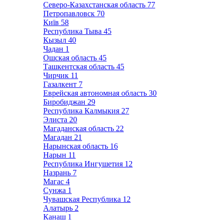
Северо-Казахстанская область
77
Петропавловск
70
Київ
58
Республика Тыва
45
Кызыл
40
Чадан
1
Ошская область
45
Ташкентская область
45
Чирчик
11
Газалкент
7
Еврейская автономная область
30
Биробиджан
29
Республика Калмыкия
27
Элиста
20
Магаданская область
22
Магадан
21
Нарынская область
16
Нарын
11
Республика Ингушетия
12
Назрань
7
Магас
4
Сунжа
1
Чувашская Республика
12
Алатырь
2
Канаш
1