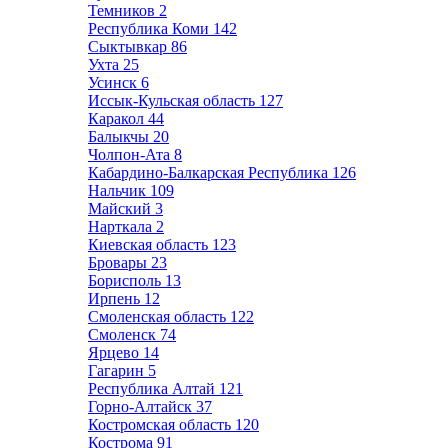
Темников
2
Республика Коми
142
Сыктывкар
86
Ухта
25
Усинск
6
Иссык-Кульская область
127
Каракол
44
Балыкчы
20
Чолпон-Ата
8
Кабардино-Балкарская Республика
126
Нальчик
109
Майский
3
Нарткала
2
Киевская область
123
Бровары
23
Борисполь
13
Ирпень
12
Смоленская область
122
Смоленск
74
Ярцево
14
Гагарин
5
Республика Алтай
121
Горно-Алтайск
37
Костромская область
120
Кострома
91