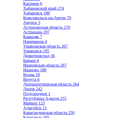
Касимов
6
Хабаровский край
274
Хабаровск
188
Комсомольск-на-Амуре
70
Амурск
3
Астраханская область
270
Астрахань
197
Камызяк
7
Нариманов
4
Ульяновская область
267
Ульяновск
195
Димитровград
36
Барыш
4
Ивановская область
267
Иваново
189
Кохма
18
Вичуга
6
Днепропетровская область
264
Днепр
242
Подгородное
1
Республика Адыгея
255
Майкоп
123
Адыгейск
13
Карагандинская область
250
Караганда
185