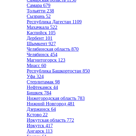
Самара
679
Тольятти
238
Сызрань
52
Республика Дагестан
1109
Махачкала
522
Каспийск
105
Дербент
101
Шымкент
927
Челябинская область
870
Челябинск
454
Магнитогорск
123
Миасс
60
Республика Башкортостан
850
Уфа
324
Стерлитамак
98
Нефтекамск
44
Бишкек
784
Нижегородская область
783
Нижний Новгород
481
Дзержинск
64
Кстово
22
Иркутская область
772
Иркутск
417
Ангарск
113