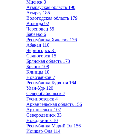
Мценск
3
Атырауская область
190
Атырау
185
Вологодская область
179
Вологда
92
Череповец
55
Бабаево
6
Республика Хакасия
176
Абакан
110
Черногорск
31
Саяногорск
15
Брянская область
173
Брянск
108
Клинцы
10
Новозыбков
7
Республика Бурятия
164
Улан-Удэ
120
Северобайкальск
7
Гусиноозерск
4
Архангельская область
156
Архангельск
107
Северодвинск
33
Новодвинск
10
Республика Марий Эл
156
Йошкар-Ола
114