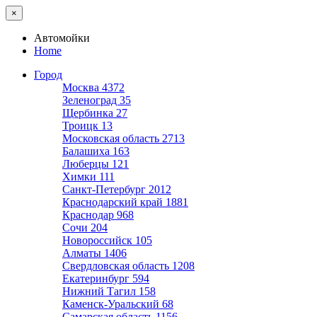
×
Автомойки
Home
Город
Москва
4372
Зеленоград
35
Щербинка
27
Троицк
13
Московская область
2713
Балашиха
163
Люберцы
121
Химки
111
Санкт-Петербург
2012
Краснодарский край
1881
Краснодар
968
Сочи
204
Новороссийск
105
Алматы
1406
Свердловская область
1208
Екатеринбург
594
Нижний Тагил
158
Каменск-Уральский
68
Самарская область
1156