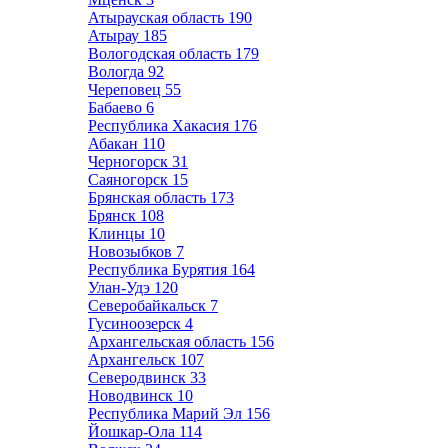
Атырауская область
190
Атырау
185
Вологодская область
179
Вологда
92
Череповец
55
Бабаево
6
Республика Хакасия
176
Абакан
110
Черногорск
31
Саяногорск
15
Брянская область
173
Брянск
108
Клинцы
10
Новозыбков
7
Республика Бурятия
164
Улан-Удэ
120
Северобайкальск
7
Гусиноозерск
4
Архангельская область
156
Архангельск
107
Северодвинск
33
Новодвинск
10
Республика Марий Эл
156
Йошкар-Ола
114