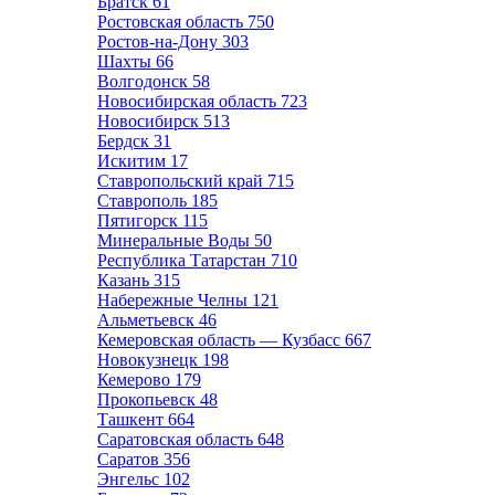
Братск
61
Ростовская область
750
Ростов-на-Дону
303
Шахты
66
Волгодонск
58
Новосибирская область
723
Новосибирск
513
Бердск
31
Искитим
17
Ставропольский край
715
Ставрополь
185
Пятигорск
115
Минеральные Воды
50
Республика Татарстан
710
Казань
315
Набережные Челны
121
Альметьевск
46
Кемеровская область — Кузбасс
667
Новокузнецк
198
Кемерово
179
Прокопьевск
48
Ташкент
664
Саратовская область
648
Саратов
356
Энгельс
102