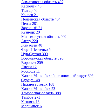
Алматинская область
407
Каскелен
45
Талгар
40
Конаев
21
Пензенская область
404
Пенза
281
Заречный
21
Кузнецк
20
Мангистауская область
400
Актау
220
Жанаозен
48
Форт-Шевченко
5
Нур-Султан
399
Воронежская область
396
Воронеж
259
Лиски
12
Россошь
11
Ханты-Мансийский автономный округ
396
Сургут
148
Нижневартовск
108
Ханты-Мансийск
53
Тамбовская область
388
Тамбов
273
Котовск
18
Моршанск
6