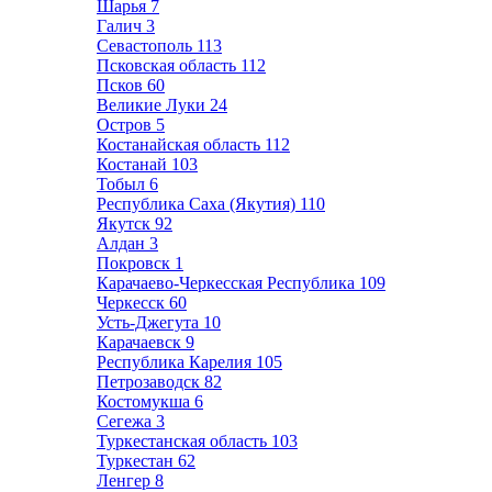
Шарья
7
Галич
3
Севастополь
113
Псковская область
112
Псков
60
Великие Луки
24
Остров
5
Костанайская область
112
Костанай
103
Тобыл
6
Республика Саха (Якутия)
110
Якутск
92
Алдан
3
Покровск
1
Карачаево-Черкесская Республика
109
Черкесск
60
Усть-Джегута
10
Карачаевск
9
Республика Карелия
105
Петрозаводск
82
Костомукша
6
Сегежа
3
Туркестанская область
103
Туркестан
62
Ленгер
8