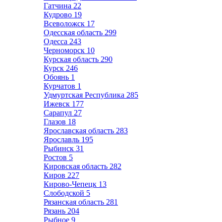
Гатчина
22
Кудрово
19
Всеволожск
17
Одесская область
299
Одесса
243
Черноморск
10
Курская область
290
Курск
246
Обоянь
1
Курчатов
1
Удмуртская Республика
285
Ижевск
177
Сарапул
27
Глазов
18
Ярославская область
283
Ярославль
195
Рыбинск
31
Ростов
5
Кировская область
282
Киров
227
Кирово-Чепецк
13
Слободской
5
Рязанская область
281
Рязань
204
Рыбное
9