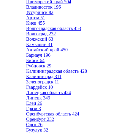
Приморский край
504
Владивосток
196
Уссурийск
82
Артем
51
Киев
455
Волгоградская область
453
Волгоград
232
Волжский
63
Камышин
31
Алтайский край
450
Барнаул
196
Бийск
64
Рубцовск
29
Калининградская область
428
Калининград
311
Зеленоградск
11
Гвардейск
10
Липецкая область
424
Липецк
349
Елец
26
Грязи
3
Оренбургская область
424
Оренбург
232
Орск
76
Бузулук
32