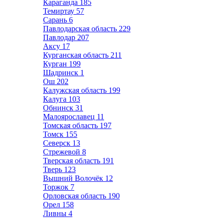
Караганда
185
Темиртау
57
Сарань
6
Павлодарская область
229
Павлодар
207
Аксу
17
Курганская область
211
Курган
199
Шадринск
1
Ош
202
Калужская область
199
Калуга
103
Обнинск
31
Малоярославец
11
Томская область
197
Томск
155
Северск
13
Стрежевой
8
Тверская область
191
Тверь
123
Вышний Волочёк
12
Торжок
7
Орловская область
190
Орел
158
Ливны
4