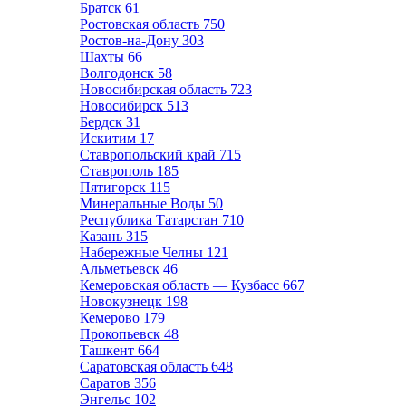
Братск
61
Ростовская область
750
Ростов-на-Дону
303
Шахты
66
Волгодонск
58
Новосибирская область
723
Новосибирск
513
Бердск
31
Искитим
17
Ставропольский край
715
Ставрополь
185
Пятигорск
115
Минеральные Воды
50
Республика Татарстан
710
Казань
315
Набережные Челны
121
Альметьевск
46
Кемеровская область — Кузбасс
667
Новокузнецк
198
Кемерово
179
Прокопьевск
48
Ташкент
664
Саратовская область
648
Саратов
356
Энгельс
102