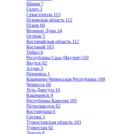
Шарья
7
Галич
3
Севастополь
113
Псковская область
112
Псков
60
Великие Луки
24
Остров
5
Костанайская область
112
Костанай
103
Тобыл
6
Республика Саха (Якутия)
110
Якутск
92
Алдан
3
Покровск
1
Карачаево-Черкесская Республика
109
Черкесск
60
Усть-Джегута
10
Карачаевск
9
Республика Карелия
105
Петрозаводск
82
Костомукша
6
Сегежа
3
Туркестанская область
103
Туркестан
62
Ленгер
8