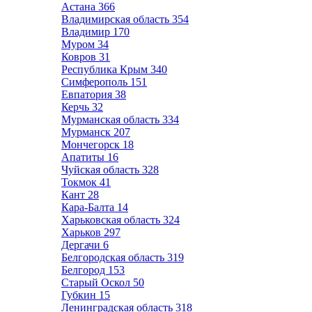
Астана
366
Владимирская область
354
Владимир
170
Муром
34
Ковров
31
Республика Крым
340
Симферополь
151
Евпатория
38
Керчь
32
Мурманская область
334
Мурманск
207
Мончегорск
18
Апатиты
16
Чуйская область
328
Токмок
41
Кант
28
Кара-Балта
14
Харьковская область
324
Харьков
297
Дергачи
6
Белгородская область
319
Белгород
153
Старый Оскол
50
Губкин
15
Ленинградская область
318