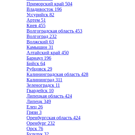
Приморский край
504
Владивосток
196
Уссурийск
82
Артем
51
Киев
455
Волгоградская область
453
Волгоград
232
Волжский
63
Камышин
31
Алтайский край
450
Барнаул
196
Бийск
64
Рубцовск
29
Калининградская область
428
Калининград
311
Зеленоградск
11
Гвардейск
10
Липецкая область
424
Липецк
349
Елец
26
Грязи
3
Оренбургская область
424
Оренбург
232
Орск
76
Бузулук
32