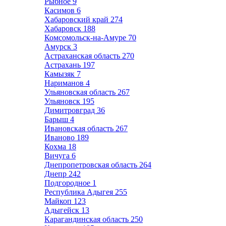
Рыбное
9
Касимов
6
Хабаровский край
274
Хабаровск
188
Комсомольск-на-Амуре
70
Амурск
3
Астраханская область
270
Астрахань
197
Камызяк
7
Нариманов
4
Ульяновская область
267
Ульяновск
195
Димитровград
36
Барыш
4
Ивановская область
267
Иваново
189
Кохма
18
Вичуга
6
Днепропетровская область
264
Днепр
242
Подгородное
1
Республика Адыгея
255
Майкоп
123
Адыгейск
13
Карагандинская область
250