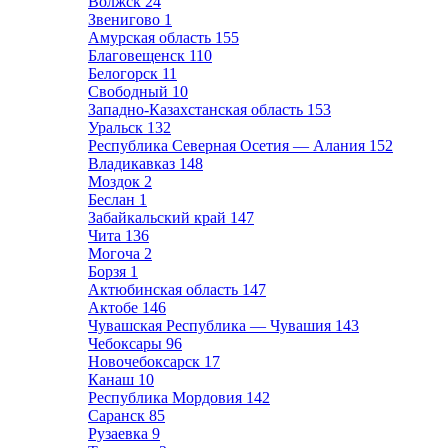
Волжск
24
Звенигово
1
Амурская область
155
Благовещенск
110
Белогорск
11
Свободный
10
Западно-Казахстанская область
153
Уральск
132
Республика Северная Осетия — Алания
152
Владикавказ
148
Моздок
2
Беслан
1
Забайкальский край
147
Чита
136
Могоча
2
Борзя
1
Актюбинская область
147
Актобе
146
Чувашская Республика — Чувашия
143
Чебоксары
96
Новочебоксарск
17
Канаш
10
Республика Мордовия
142
Саранск
85
Рузаевка
9