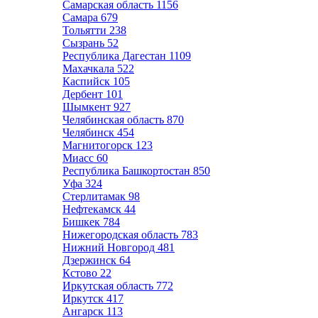
Самарская область
1156
Самара
679
Тольятти
238
Сызрань
52
Республика Дагестан
1109
Махачкала
522
Каспийск
105
Дербент
101
Шымкент
927
Челябинская область
870
Челябинск
454
Магнитогорск
123
Миасс
60
Республика Башкортостан
850
Уфа
324
Стерлитамак
98
Нефтекамск
44
Бишкек
784
Нижегородская область
783
Нижний Новгород
481
Дзержинск
64
Кстово
22
Иркутская область
772
Иркутск
417
Ангарск
113