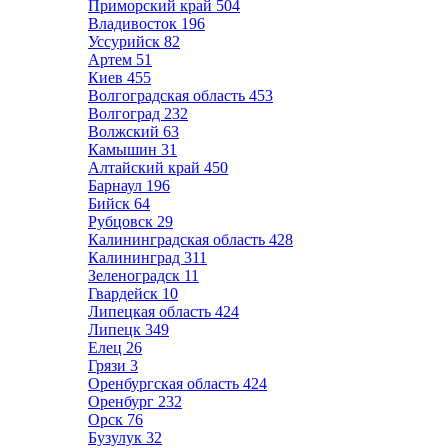
Приморский край
504
Владивосток
196
Уссурийск
82
Артем
51
Киев
455
Волгоградская область
453
Волгоград
232
Волжский
63
Камышин
31
Алтайский край
450
Барнаул
196
Бийск
64
Рубцовск
29
Калининградская область
428
Калининград
311
Зеленоградск
11
Гвардейск
10
Липецкая область
424
Липецк
349
Елец
26
Грязи
3
Оренбургская область
424
Оренбург
232
Орск
76
Бузулук
32