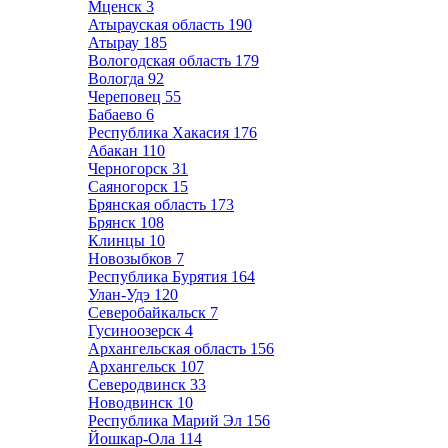
Мценск
3
Атырауская область
190
Атырау
185
Вологодская область
179
Вологда
92
Череповец
55
Бабаево
6
Республика Хакасия
176
Абакан
110
Черногорск
31
Саяногорск
15
Брянская область
173
Брянск
108
Клинцы
10
Новозыбков
7
Республика Бурятия
164
Улан-Удэ
120
Северобайкальск
7
Гусиноозерск
4
Архангельская область
156
Архангельск
107
Северодвинск
33
Новодвинск
10
Республика Марий Эл
156
Йошкар-Ола
114