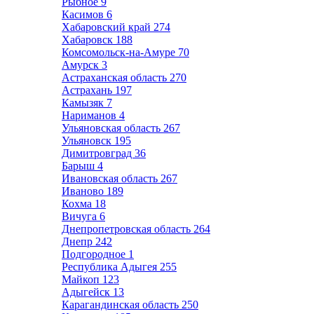
Рыбное
9
Касимов
6
Хабаровский край
274
Хабаровск
188
Комсомольск-на-Амуре
70
Амурск
3
Астраханская область
270
Астрахань
197
Камызяк
7
Нариманов
4
Ульяновская область
267
Ульяновск
195
Димитровград
36
Барыш
4
Ивановская область
267
Иваново
189
Кохма
18
Вичуга
6
Днепропетровская область
264
Днепр
242
Подгородное
1
Республика Адыгея
255
Майкоп
123
Адыгейск
13
Карагандинская область
250