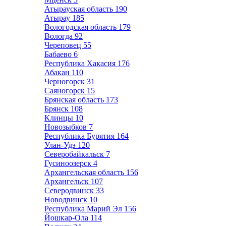
Атырауская область
190
Атырау
185
Вологодская область
179
Вологда
92
Череповец
55
Бабаево
6
Республика Хакасия
176
Абакан
110
Черногорск
31
Саяногорск
15
Брянская область
173
Брянск
108
Клинцы
10
Новозыбков
7
Республика Бурятия
164
Улан-Удэ
120
Северобайкальск
7
Гусиноозерск
4
Архангельская область
156
Архангельск
107
Северодвинск
33
Новодвинск
10
Республика Марий Эл
156
Йошкар-Ола
114