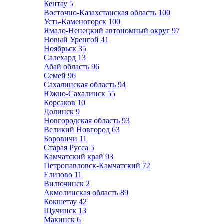
Кентау
5
Восточно-Казахстанская область
100
Усть-Каменогорск
100
Ямало-Ненецкий автономный округ
97
Новый Уренгой
41
Ноябрьск
35
Салехард
13
Абай область
96
Семей
96
Сахалинская область
94
Южно-Сахалинск
55
Корсаков
10
Долинск
9
Новгородская область
93
Великий Новгород
63
Боровичи
11
Старая Русса
5
Камчатский край
93
Петропавловск-Камчатский
72
Елизово
11
Вилючинск
2
Акмолинская область
89
Кокшетау
42
Щучинск
13
Макинск
6