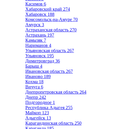
Касимов
6
Хабаровский край
274
Хабаровск
188
Комсомольск-на-Амуре
70
Амурск
3
Астраханская область
270
Астрахань
197
Камызяк
7
Нариманов
4
Ульяновская область
267
Ульяновск
195
Димитровград
36
Барыш
4
Ивановская область
267
Иваново
189
Кохма
18
Вичуга
6
Днепропетровская область
264
Днепр
242
Подгородное
1
Республика Адыгея
255
Майкоп
123
Адыгейск
13
Карагандинская область
250
Караганда
185