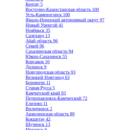
Кентау
5
Восточно-Казахстанская область
100
Усть-Каменогорск
100
Ямало-Ненецкий автономный округ
97
Новый Уренгой
41
Ноябрьск
35
Салехард
13
Абай область
96
Семей
96
Сахалинская область
94
Южно-Сахалинск
55
Корсаков
10
Долинск
9
Новгородская область
93
Великий Новгород
63
Боровичи
11
Старая Русса
5
Камчатский край
93
Петропавловск-Камчатский
72
Елизово
11
Вилючинск
2
Акмолинская область
89
Кокшетау
42
Щучинск
13
Макинск
6