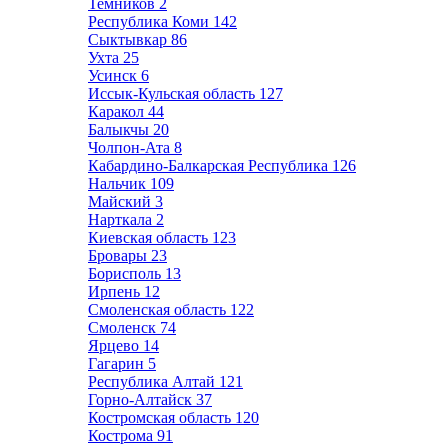
Темников
2
Республика Коми
142
Сыктывкар
86
Ухта
25
Усинск
6
Иссык-Кульская область
127
Каракол
44
Балыкчы
20
Чолпон-Ата
8
Кабардино-Балкарская Республика
126
Нальчик
109
Майский
3
Нарткала
2
Киевская область
123
Бровары
23
Борисполь
13
Ирпень
12
Смоленская область
122
Смоленск
74
Ярцево
14
Гагарин
5
Республика Алтай
121
Горно-Алтайск
37
Костромская область
120
Кострома
91