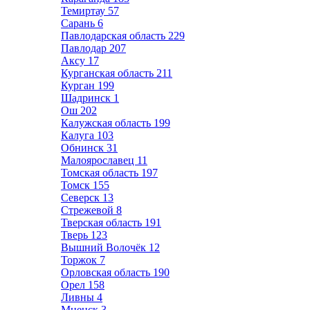
Темиртау
57
Сарань
6
Павлодарская область
229
Павлодар
207
Аксу
17
Курганская область
211
Курган
199
Шадринск
1
Ош
202
Калужская область
199
Калуга
103
Обнинск
31
Малоярославец
11
Томская область
197
Томск
155
Северск
13
Стрежевой
8
Тверская область
191
Тверь
123
Вышний Волочёк
12
Торжок
7
Орловская область
190
Орел
158
Ливны
4
Мценск
3