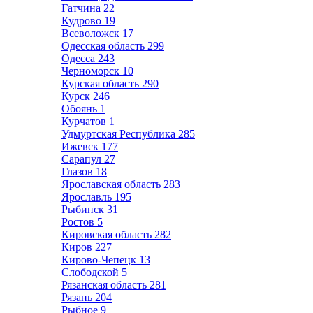
Гатчина
22
Кудрово
19
Всеволожск
17
Одесская область
299
Одесса
243
Черноморск
10
Курская область
290
Курск
246
Обоянь
1
Курчатов
1
Удмуртская Республика
285
Ижевск
177
Сарапул
27
Глазов
18
Ярославская область
283
Ярославль
195
Рыбинск
31
Ростов
5
Кировская область
282
Киров
227
Кирово-Чепецк
13
Слободской
5
Рязанская область
281
Рязань
204
Рыбное
9