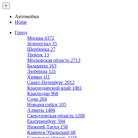
×
Автомойки
Home
Город
Москва
4372
Зеленоград
35
Щербинка
27
Троицк
13
Московская область
2713
Балашиха
163
Люберцы
121
Химки
111
Санкт-Петербург
2012
Краснодарский край
1881
Краснодар
968
Сочи
204
Новороссийск
105
Алматы
1406
Свердловская область
1208
Екатеринбург
594
Нижний Тагил
158
Каменск-Уральский
68
Самарская область
1156