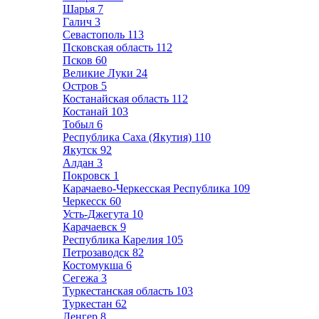
Шарья
7
Галич
3
Севастополь
113
Псковская область
112
Псков
60
Великие Луки
24
Остров
5
Костанайская область
112
Костанай
103
Тобыл
6
Республика Саха (Якутия)
110
Якутск
92
Алдан
3
Покровск
1
Карачаево-Черкесская Республика
109
Черкесск
60
Усть-Джегута
10
Карачаевск
9
Республика Карелия
105
Петрозаводск
82
Костомукша
6
Сегежа
3
Туркестанская область
103
Туркестан
62
Ленгер
8