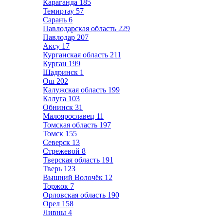
Караганда
185
Темиртау
57
Сарань
6
Павлодарская область
229
Павлодар
207
Аксу
17
Курганская область
211
Курган
199
Шадринск
1
Ош
202
Калужская область
199
Калуга
103
Обнинск
31
Малоярославец
11
Томская область
197
Томск
155
Северск
13
Стрежевой
8
Тверская область
191
Тверь
123
Вышний Волочёк
12
Торжок
7
Орловская область
190
Орел
158
Ливны
4