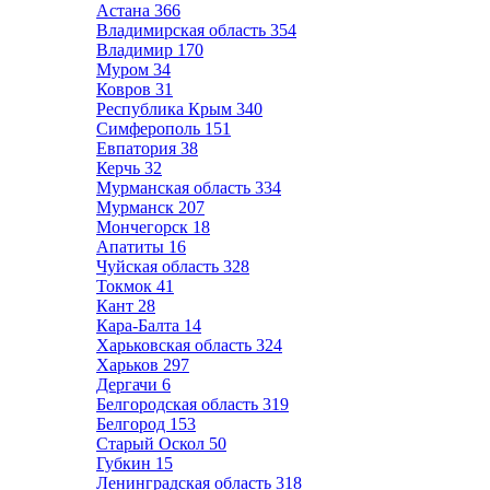
Астана
366
Владимирская область
354
Владимир
170
Муром
34
Ковров
31
Республика Крым
340
Симферополь
151
Евпатория
38
Керчь
32
Мурманская область
334
Мурманск
207
Мончегорск
18
Апатиты
16
Чуйская область
328
Токмок
41
Кант
28
Кара-Балта
14
Харьковская область
324
Харьков
297
Дергачи
6
Белгородская область
319
Белгород
153
Старый Оскол
50
Губкин
15
Ленинградская область
318