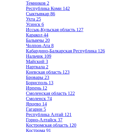
Темников
2
Республика Коми
142
Сыктывкар
86
Ухта
25
Усинск
6
Иссык-Кульская область
127
Каракол
44
Балыкчы
20
Чолпон-Ата
8
Кабардино-Балкарская Республика
126
Нальчик
109
Майский
3
Нарткала
2
Киевская область
123
Бровары
23
Борисполь
13
Ирпень
12
Смоленская область
122
Смоленск
74
Ярцево
14
Гагарин
5
Республика Алтай
121
Горно-Алтайск
37
Костромская область
120
Кострома
91