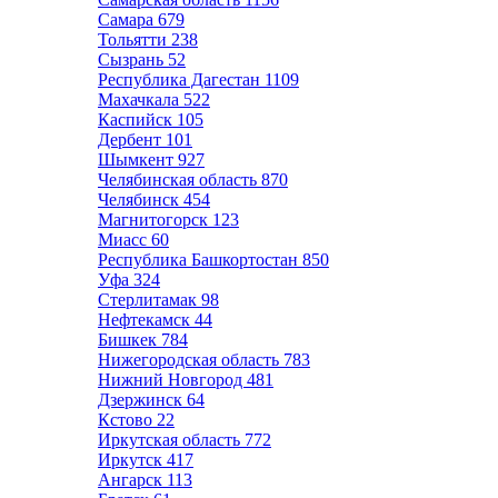
Самара
679
Тольятти
238
Сызрань
52
Республика Дагестан
1109
Махачкала
522
Каспийск
105
Дербент
101
Шымкент
927
Челябинская область
870
Челябинск
454
Магнитогорск
123
Миасс
60
Республика Башкортостан
850
Уфа
324
Стерлитамак
98
Нефтекамск
44
Бишкек
784
Нижегородская область
783
Нижний Новгород
481
Дзержинск
64
Кстово
22
Иркутская область
772
Иркутск
417
Ангарск
113