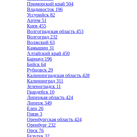
Приморский край
504
Владивосток
196
Уссурийск
82
Артем
51
Киев
455
Волгоградская область
453
Волгоград
232
Волжский
63
Камышин
31
Алтайский край
450
Барнаул
196
Бийск
64
Рубцовск
29
Калининградская область
428
Калининград
311
Зеленоградск
11
Гвардейск
10
Липецкая область
424
Липецк
349
Елец
26
Грязи
3
Оренбургская область
424
Оренбург
232
Орск
76
Бузулук
32