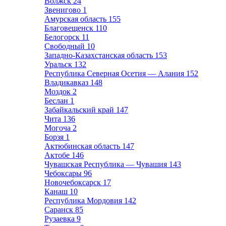
Волжск
24
Звенигово
1
Амурская область
155
Благовещенск
110
Белогорск
11
Свободный
10
Западно-Казахстанская область
153
Уральск
132
Республика Северная Осетия — Алания
152
Владикавказ
148
Моздок
2
Беслан
1
Забайкальский край
147
Чита
136
Могоча
2
Борзя
1
Актюбинская область
147
Актобе
146
Чувашская Республика — Чувашия
143
Чебоксары
96
Новочебоксарск
17
Канаш
10
Республика Мордовия
142
Саранск
85
Рузаевка
9