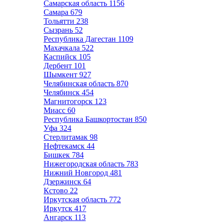
Самарская область
1156
Самара
679
Тольятти
238
Сызрань
52
Республика Дагестан
1109
Махачкала
522
Каспийск
105
Дербент
101
Шымкент
927
Челябинская область
870
Челябинск
454
Магнитогорск
123
Миасс
60
Республика Башкортостан
850
Уфа
324
Стерлитамак
98
Нефтекамск
44
Бишкек
784
Нижегородская область
783
Нижний Новгород
481
Дзержинск
64
Кстово
22
Иркутская область
772
Иркутск
417
Ангарск
113