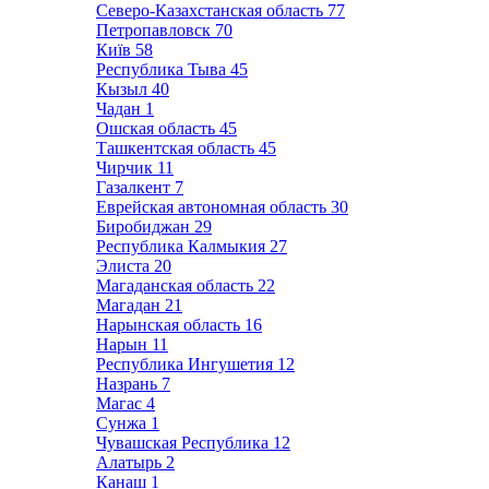
Северо-Казахстанская область
77
Петропавловск
70
Київ
58
Республика Тыва
45
Кызыл
40
Чадан
1
Ошская область
45
Ташкентская область
45
Чирчик
11
Газалкент
7
Еврейская автономная область
30
Биробиджан
29
Республика Калмыкия
27
Элиста
20
Магаданская область
22
Магадан
21
Нарынская область
16
Нарын
11
Республика Ингушетия
12
Назрань
7
Магас
4
Сунжа
1
Чувашская Республика
12
Алатырь
2
Канаш
1