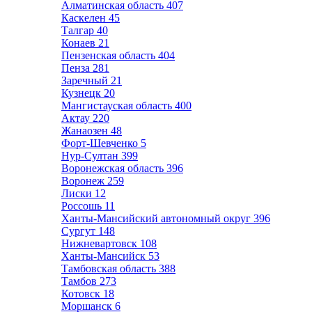
Алматинская область
407
Каскелен
45
Талгар
40
Конаев
21
Пензенская область
404
Пенза
281
Заречный
21
Кузнецк
20
Мангистауская область
400
Актау
220
Жанаозен
48
Форт-Шевченко
5
Нур-Султан
399
Воронежская область
396
Воронеж
259
Лиски
12
Россошь
11
Ханты-Мансийский автономный округ
396
Сургут
148
Нижневартовск
108
Ханты-Мансийск
53
Тамбовская область
388
Тамбов
273
Котовск
18
Моршанск
6