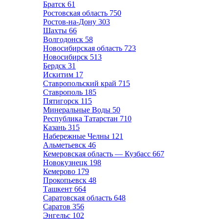
Братск
61
Ростовская область
750
Ростов-на-Дону
303
Шахты
66
Волгодонск
58
Новосибирская область
723
Новосибирск
513
Бердск
31
Искитим
17
Ставропольский край
715
Ставрополь
185
Пятигорск
115
Минеральные Воды
50
Республика Татарстан
710
Казань
315
Набережные Челны
121
Альметьевск
46
Кемеровская область — Кузбасс
667
Новокузнецк
198
Кемерово
179
Прокопьевск
48
Ташкент
664
Саратовская область
648
Саратов
356
Энгельс
102