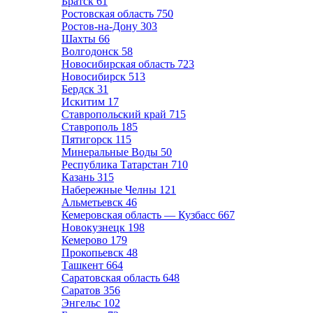
Братск
61
Ростовская область
750
Ростов-на-Дону
303
Шахты
66
Волгодонск
58
Новосибирская область
723
Новосибирск
513
Бердск
31
Искитим
17
Ставропольский край
715
Ставрополь
185
Пятигорск
115
Минеральные Воды
50
Республика Татарстан
710
Казань
315
Набережные Челны
121
Альметьевск
46
Кемеровская область — Кузбасс
667
Новокузнецк
198
Кемерово
179
Прокопьевск
48
Ташкент
664
Саратовская область
648
Саратов
356
Энгельс
102