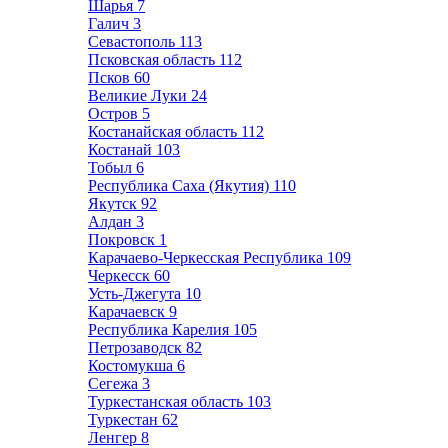
Шарья
7
Галич
3
Севастополь
113
Псковская область
112
Псков
60
Великие Луки
24
Остров
5
Костанайская область
112
Костанай
103
Тобыл
6
Республика Саха (Якутия)
110
Якутск
92
Алдан
3
Покровск
1
Карачаево-Черкесская Республика
109
Черкесск
60
Усть-Джегута
10
Карачаевск
9
Республика Карелия
105
Петрозаводск
82
Костомукша
6
Сегежа
3
Туркестанская область
103
Туркестан
62
Ленгер
8