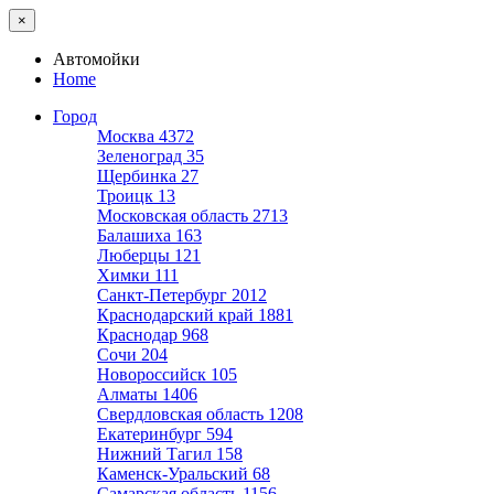
×
Автомойки
Home
Город
Москва
4372
Зеленоград
35
Щербинка
27
Троицк
13
Московская область
2713
Балашиха
163
Люберцы
121
Химки
111
Санкт-Петербург
2012
Краснодарский край
1881
Краснодар
968
Сочи
204
Новороссийск
105
Алматы
1406
Свердловская область
1208
Екатеринбург
594
Нижний Тагил
158
Каменск-Уральский
68
Самарская область
1156