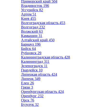
Приморский край
504
Владивосток
196
Уссурийск
82
Артем
51
Киев
455
Волгоградская область
453
Волгоград
232
Волжский
63
Камышин
31
Алтайский край
450
Барнаул
196
Бийск
64
Рубцовск
29
Калининградская область
428
Калининград
311
Зеленоградск
11
Гвардейск
10
Липецкая область
424
Липецк
349
Елец
26
Грязи
3
Оренбургская область
424
Оренбург
232
Орск
76
Бузулук
32