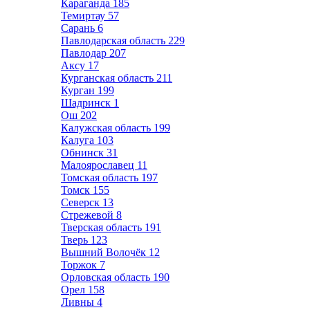
Караганда
185
Темиртау
57
Сарань
6
Павлодарская область
229
Павлодар
207
Аксу
17
Курганская область
211
Курган
199
Шадринск
1
Ош
202
Калужская область
199
Калуга
103
Обнинск
31
Малоярославец
11
Томская область
197
Томск
155
Северск
13
Стрежевой
8
Тверская область
191
Тверь
123
Вышний Волочёк
12
Торжок
7
Орловская область
190
Орел
158
Ливны
4