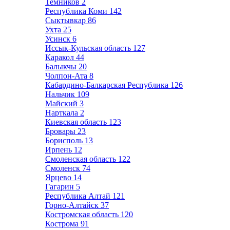
Темников
2
Республика Коми
142
Сыктывкар
86
Ухта
25
Усинск
6
Иссык-Кульская область
127
Каракол
44
Балыкчы
20
Чолпон-Ата
8
Кабардино-Балкарская Республика
126
Нальчик
109
Майский
3
Нарткала
2
Киевская область
123
Бровары
23
Борисполь
13
Ирпень
12
Смоленская область
122
Смоленск
74
Ярцево
14
Гагарин
5
Республика Алтай
121
Горно-Алтайск
37
Костромская область
120
Кострома
91