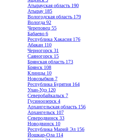
Атырауская область
190
Атырау
185
Вологодская область
179
Вологда
92
Череповец
55
Бабаево
6
Республика Хакасия
176
Абакан
110
Черногорск
31
Саяногорск
15
Брянская область
173
Брянск
108
Клинцы
10
Новозыбков
7
Республика Бурятия
164
Улан-Удэ
120
Северобайкальск
7
Гусиноозерск
4
Архангельская область
156
Архангельск
107
Северодвинск
33
Новодвинск
10
Республика Марий Эл
156
Йошкар-Ола
114