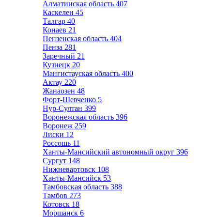
Алматинская область
407
Каскелен
45
Талгар
40
Конаев
21
Пензенская область
404
Пенза
281
Заречный
21
Кузнецк
20
Мангистауская область
400
Актау
220
Жанаозен
48
Форт-Шевченко
5
Нур-Султан
399
Воронежская область
396
Воронеж
259
Лиски
12
Россошь
11
Ханты-Мансийский автономный округ
396
Сургут
148
Нижневартовск
108
Ханты-Мансийск
53
Тамбовская область
388
Тамбов
273
Котовск
18
Моршанск
6