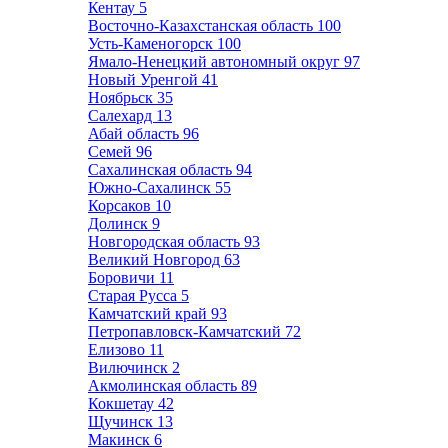
Кентау
5
Восточно-Казахстанская область
100
Усть-Каменогорск
100
Ямало-Ненецкий автономный округ
97
Новый Уренгой
41
Ноябрьск
35
Салехард
13
Абай область
96
Семей
96
Сахалинская область
94
Южно-Сахалинск
55
Корсаков
10
Долинск
9
Новгородская область
93
Великий Новгород
63
Боровичи
11
Старая Русса
5
Камчатский край
93
Петропавловск-Камчатский
72
Елизово
11
Вилючинск
2
Акмолинская область
89
Кокшетау
42
Щучинск
13
Макинск
6