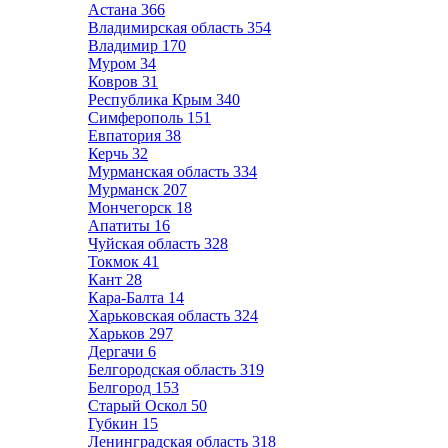
Астана
366
Владимирская область
354
Владимир
170
Муром
34
Ковров
31
Республика Крым
340
Симферополь
151
Евпатория
38
Керчь
32
Мурманская область
334
Мурманск
207
Мончегорск
18
Апатиты
16
Чуйская область
328
Токмок
41
Кант
28
Кара-Балта
14
Харьковская область
324
Харьков
297
Дергачи
6
Белгородская область
319
Белгород
153
Старый Оскол
50
Губкин
15
Ленинградская область
318