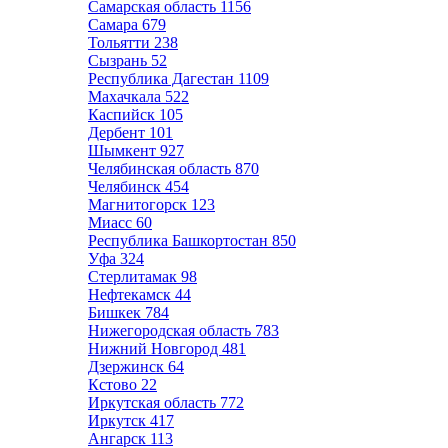
Самарская область
1156
Самара
679
Тольятти
238
Сызрань
52
Республика Дагестан
1109
Махачкала
522
Каспийск
105
Дербент
101
Шымкент
927
Челябинская область
870
Челябинск
454
Магнитогорск
123
Миасс
60
Республика Башкортостан
850
Уфа
324
Стерлитамак
98
Нефтекамск
44
Бишкек
784
Нижегородская область
783
Нижний Новгород
481
Дзержинск
64
Кстово
22
Иркутская область
772
Иркутск
417
Ангарск
113