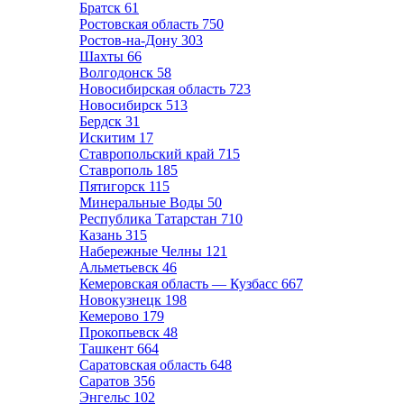
Братск
61
Ростовская область
750
Ростов-на-Дону
303
Шахты
66
Волгодонск
58
Новосибирская область
723
Новосибирск
513
Бердск
31
Искитим
17
Ставропольский край
715
Ставрополь
185
Пятигорск
115
Минеральные Воды
50
Республика Татарстан
710
Казань
315
Набережные Челны
121
Альметьевск
46
Кемеровская область — Кузбасс
667
Новокузнецк
198
Кемерово
179
Прокопьевск
48
Ташкент
664
Саратовская область
648
Саратов
356
Энгельс
102