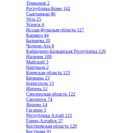
Темников
2
Республика Коми
142
Сыктывкар
86
Ухта
25
Усинск
6
Иссык-Кульская область
127
Каракол
44
Балыкчы
20
Чолпон-Ата
8
Кабардино-Балкарская Республика
126
Нальчик
109
Майский
3
Нарткала
2
Киевская область
123
Бровары
23
Борисполь
13
Ирпень
12
Смоленская область
122
Смоленск
74
Ярцево
14
Гагарин
5
Республика Алтай
121
Горно-Алтайск
37
Костромская область
120
Кострома
91