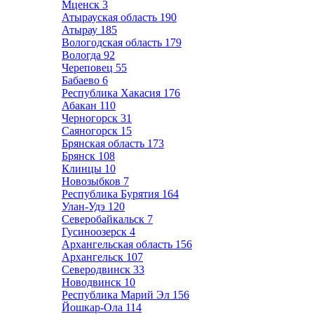
Мценск
3
Атырауская область
190
Атырау
185
Вологодская область
179
Вологда
92
Череповец
55
Бабаево
6
Республика Хакасия
176
Абакан
110
Черногорск
31
Саяногорск
15
Брянская область
173
Брянск
108
Клинцы
10
Новозыбков
7
Республика Бурятия
164
Улан-Удэ
120
Северобайкальск
7
Гусиноозерск
4
Архангельская область
156
Архангельск
107
Северодвинск
33
Новодвинск
10
Республика Марий Эл
156
Йошкар-Ола
114