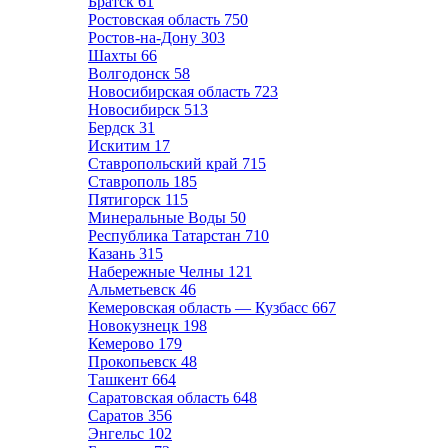
Братск
61
Ростовская область
750
Ростов-на-Дону
303
Шахты
66
Волгодонск
58
Новосибирская область
723
Новосибирск
513
Бердск
31
Искитим
17
Ставропольский край
715
Ставрополь
185
Пятигорск
115
Минеральные Воды
50
Республика Татарстан
710
Казань
315
Набережные Челны
121
Альметьевск
46
Кемеровская область — Кузбасс
667
Новокузнецк
198
Кемерово
179
Прокопьевск
48
Ташкент
664
Саратовская область
648
Саратов
356
Энгельс
102