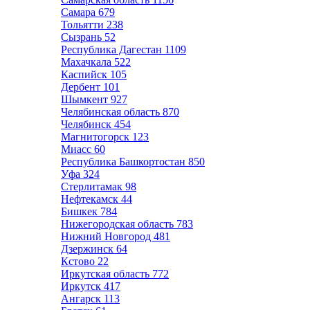
Самара
679
Тольятти
238
Сызрань
52
Республика Дагестан
1109
Махачкала
522
Каспийск
105
Дербент
101
Шымкент
927
Челябинская область
870
Челябинск
454
Магнитогорск
123
Миасс
60
Республика Башкортостан
850
Уфа
324
Стерлитамак
98
Нефтекамск
44
Бишкек
784
Нижегородская область
783
Нижний Новгород
481
Дзержинск
64
Кстово
22
Иркутская область
772
Иркутск
417
Ангарск
113