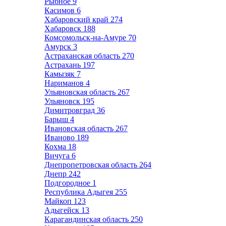
Рыбное
9
Касимов
6
Хабаровский край
274
Хабаровск
188
Комсомольск-на-Амуре
70
Амурск
3
Астраханская область
270
Астрахань
197
Камызяк
7
Нариманов
4
Ульяновская область
267
Ульяновск
195
Димитровград
36
Барыш
4
Ивановская область
267
Иваново
189
Кохма
18
Вичуга
6
Днепропетровская область
264
Днепр
242
Подгородное
1
Республика Адыгея
255
Майкоп
123
Адыгейск
13
Карагандинская область
250