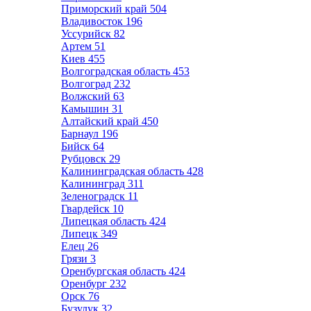
Приморский край
504
Владивосток
196
Уссурийск
82
Артем
51
Киев
455
Волгоградская область
453
Волгоград
232
Волжский
63
Камышин
31
Алтайский край
450
Барнаул
196
Бийск
64
Рубцовск
29
Калининградская область
428
Калининград
311
Зеленоградск
11
Гвардейск
10
Липецкая область
424
Липецк
349
Елец
26
Грязи
3
Оренбургская область
424
Оренбург
232
Орск
76
Бузулук
32