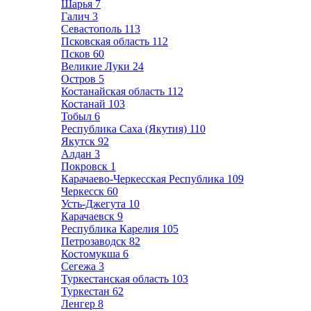
Шарья
7
Галич
3
Севастополь
113
Псковская область
112
Псков
60
Великие Луки
24
Остров
5
Костанайская область
112
Костанай
103
Тобыл
6
Республика Саха (Якутия)
110
Якутск
92
Алдан
3
Покровск
1
Карачаево-Черкесская Республика
109
Черкесск
60
Усть-Джегута
10
Карачаевск
9
Республика Карелия
105
Петрозаводск
82
Костомукша
6
Сегежа
3
Туркестанская область
103
Туркестан
62
Ленгер
8