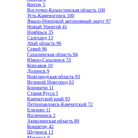
Кентау
5
Восточно-Казахстанская область
100
Усть-Каменогорск
100
Ямало-Ненецкий автономный округ
97
Новый Уренгой
41
Ноябрьск
35
Салехард
13
Абай область
96
Семей
96
Сахалинская область
94
Южно-Сахалинск
55
Корсаков
10
Долинск
9
Новгородская область
93
Великий Новгород
63
Боровичи
11
Старая Русса
5
Камчатский край
93
Петропавловск-Камчатский
72
Елизово
11
Вилючинск
2
Акмолинская область
89
Кокшетау
42
Щучинск
13
Макинск
6