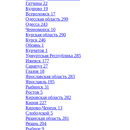
Гатчина
22
Кудрово
19
Всеволожск
17
Одесская область
299
Одесса
243
Черноморск
10
Курская область
290
Курск
246
Обоянь
1
Курчатов
1
Удмуртская Республика
285
Ижевск
177
Сарапул
27
Глазов
18
Ярославская область
283
Ярославль
195
Рыбинск
31
Ростов
5
Кировская область
282
Киров
227
Кирово-Чепецк
13
Слободской
5
Рязанская область
281
Рязань
204
Рыбное
9