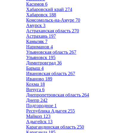
Касимов
6
Хабаровский край
274
Хабаровск
188
Комсомольск-на-Амуре
70
Амурск
3
Астраханская область
270
Астрахань
197
Камызяк
7
Нариманов
4
Ульяновская область
267
Ульяновск
195
Димитровград
36
Барыш
4
Ивановская область
267
Иваново
189
Кохма
18
Вичуга
6
Днепропетровская область
264
Днепр
242
Подгородное
1
Республика Адыгея
255
Майкоп
123
Адыгейск
13
Карагандинская область
250
Караганда
185