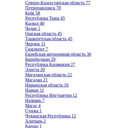
Северо-Казахстанская область
77
Петропавловск
70
Київ
58
Республика Тыва
45
Кызыл
40
Чадан
1
Ошская область
45
Ташкентская область
45
Чирчик
11
Газалкент
7
Еврейская автономная область
30
Биробиджан
29
Республика Калмыкия
27
Элиста
20
Магаданская область
22
Магадан
21
Нарынская область
16
Нарын
11
Республика Ингушетия
12
Назрань
7
Магас
4
Сунжа
1
Чувашская Республика
12
Алатырь
2
Канаш
1