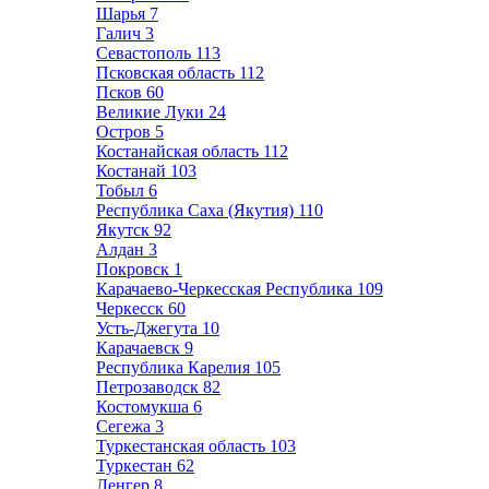
Шарья
7
Галич
3
Севастополь
113
Псковская область
112
Псков
60
Великие Луки
24
Остров
5
Костанайская область
112
Костанай
103
Тобыл
6
Республика Саха (Якутия)
110
Якутск
92
Алдан
3
Покровск
1
Карачаево-Черкесская Республика
109
Черкесск
60
Усть-Джегута
10
Карачаевск
9
Республика Карелия
105
Петрозаводск
82
Костомукша
6
Сегежа
3
Туркестанская область
103
Туркестан
62
Ленгер
8