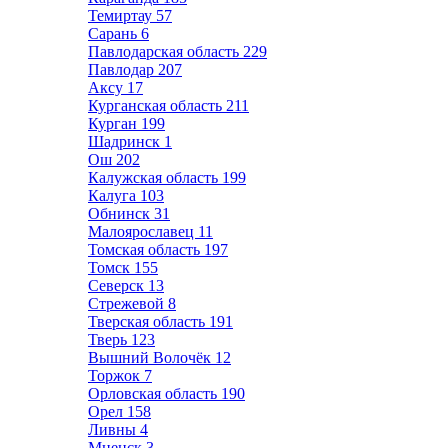
Темиртау
57
Сарань
6
Павлодарская область
229
Павлодар
207
Аксу
17
Курганская область
211
Курган
199
Шадринск
1
Ош
202
Калужская область
199
Калуга
103
Обнинск
31
Малоярославец
11
Томская область
197
Томск
155
Северск
13
Стрежевой
8
Тверская область
191
Тверь
123
Вышний Волочёк
12
Торжок
7
Орловская область
190
Орел
158
Ливны
4
Мценск
3