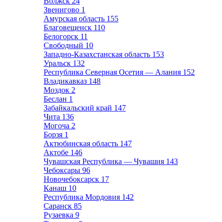
Волжск
24
Звенигово
1
Амурская область
155
Благовещенск
110
Белогорск
11
Свободный
10
Западно-Казахстанская область
153
Уральск
132
Республика Северная Осетия — Алания
152
Владикавказ
148
Моздок
2
Беслан
1
Забайкальский край
147
Чита
136
Могоча
2
Борзя
1
Актюбинская область
147
Актобе
146
Чувашская Республика — Чувашия
143
Чебоксары
96
Новочебоксарск
17
Канаш
10
Республика Мордовия
142
Саранск
85
Рузаевка
9