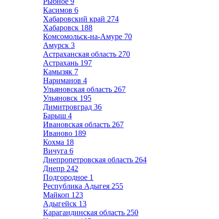
Рыбное
9
Касимов
6
Хабаровский край
274
Хабаровск
188
Комсомольск-на-Амуре
70
Амурск
3
Астраханская область
270
Астрахань
197
Камызяк
7
Нариманов
4
Ульяновская область
267
Ульяновск
195
Димитровград
36
Барыш
4
Ивановская область
267
Иваново
189
Кохма
18
Вичуга
6
Днепропетровская область
264
Днепр
242
Подгородное
1
Республика Адыгея
255
Майкоп
123
Адыгейск
13
Карагандинская область
250