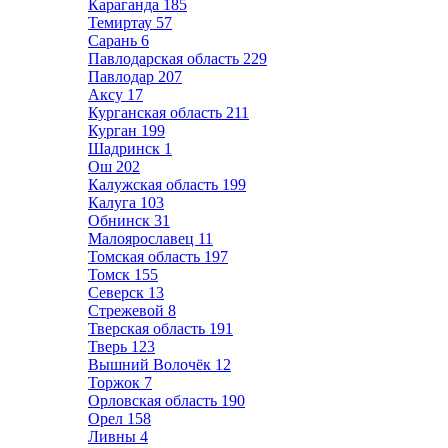
Караганда
185
Темиртау
57
Сарань
6
Павлодарская область
229
Павлодар
207
Аксу
17
Курганская область
211
Курган
199
Шадринск
1
Ош
202
Калужская область
199
Калуга
103
Обнинск
31
Малоярославец
11
Томская область
197
Томск
155
Северск
13
Стрежевой
8
Тверская область
191
Тверь
123
Вышний Волочёк
12
Торжок
7
Орловская область
190
Орел
158
Ливны
4