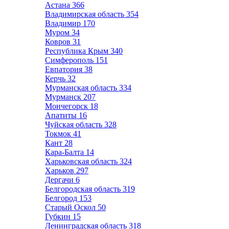
Астана
366
Владимирская область
354
Владимир
170
Муром
34
Ковров
31
Республика Крым
340
Симферополь
151
Евпатория
38
Керчь
32
Мурманская область
334
Мурманск
207
Мончегорск
18
Апатиты
16
Чуйская область
328
Токмок
41
Кант
28
Кара-Балта
14
Харьковская область
324
Харьков
297
Дергачи
6
Белгородская область
319
Белгород
153
Старый Оскол
50
Губкин
15
Ленинградская область
318