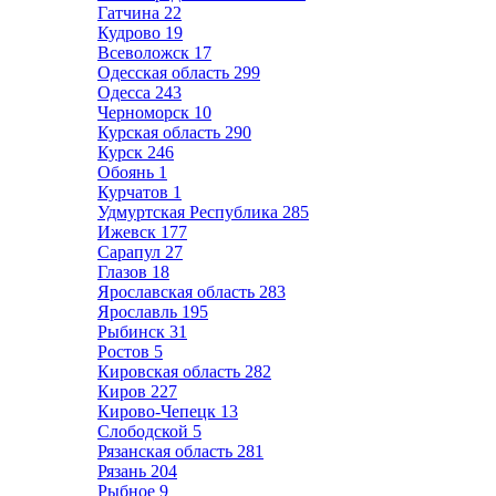
Гатчина
22
Кудрово
19
Всеволожск
17
Одесская область
299
Одесса
243
Черноморск
10
Курская область
290
Курск
246
Обоянь
1
Курчатов
1
Удмуртская Республика
285
Ижевск
177
Сарапул
27
Глазов
18
Ярославская область
283
Ярославль
195
Рыбинск
31
Ростов
5
Кировская область
282
Киров
227
Кирово-Чепецк
13
Слободской
5
Рязанская область
281
Рязань
204
Рыбное
9