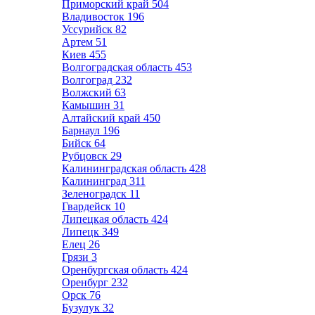
Приморский край
504
Владивосток
196
Уссурийск
82
Артем
51
Киев
455
Волгоградская область
453
Волгоград
232
Волжский
63
Камышин
31
Алтайский край
450
Барнаул
196
Бийск
64
Рубцовск
29
Калининградская область
428
Калининград
311
Зеленоградск
11
Гвардейск
10
Липецкая область
424
Липецк
349
Елец
26
Грязи
3
Оренбургская область
424
Оренбург
232
Орск
76
Бузулук
32