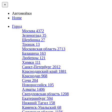
×
Автомойки
Home
Город
Москва
4372
Зеленоград
35
Щербинка
27
Троицк
13
Московская область
2713
Балашиха
163
Люберцы
121
Химки
111
Санкт-Петербург
2012
Краснодарский край
1881
Краснодар
968
Сочи
204
Новороссийск
105
Алматы
1406
Свердловская область
1208
Екатеринбург
594
Нижний Тагил
158
Каменск-Уральский
68
Самарская область
1156