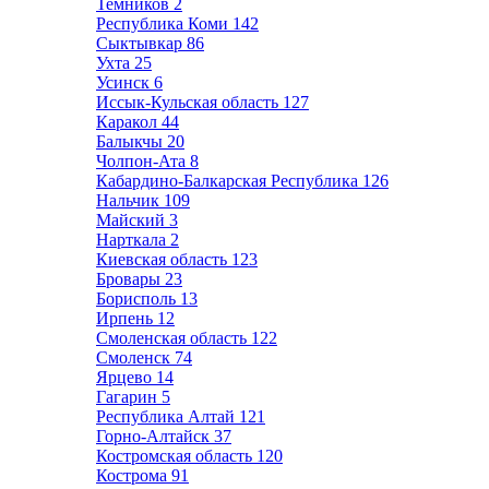
Темников
2
Республика Коми
142
Сыктывкар
86
Ухта
25
Усинск
6
Иссык-Кульская область
127
Каракол
44
Балыкчы
20
Чолпон-Ата
8
Кабардино-Балкарская Республика
126
Нальчик
109
Майский
3
Нарткала
2
Киевская область
123
Бровары
23
Борисполь
13
Ирпень
12
Смоленская область
122
Смоленск
74
Ярцево
14
Гагарин
5
Республика Алтай
121
Горно-Алтайск
37
Костромская область
120
Кострома
91