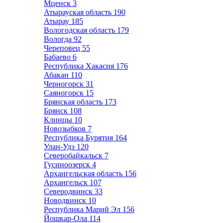
Мценск
3
Атырауская область
190
Атырау
185
Вологодская область
179
Вологда
92
Череповец
55
Бабаево
6
Республика Хакасия
176
Абакан
110
Черногорск
31
Саяногорск
15
Брянская область
173
Брянск
108
Клинцы
10
Новозыбков
7
Республика Бурятия
164
Улан-Удэ
120
Северобайкальск
7
Гусиноозерск
4
Архангельская область
156
Архангельск
107
Северодвинск
33
Новодвинск
10
Республика Марий Эл
156
Йошкар-Ола
114