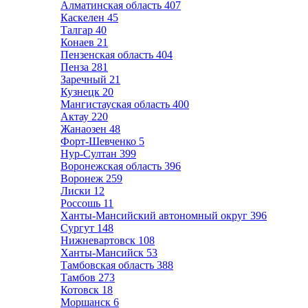
Алматинская область
407
Каскелен
45
Талгар
40
Конаев
21
Пензенская область
404
Пенза
281
Заречный
21
Кузнецк
20
Мангистауская область
400
Актау
220
Жанаозен
48
Форт-Шевченко
5
Нур-Султан
399
Воронежская область
396
Воронеж
259
Лиски
12
Россошь
11
Ханты-Мансийский автономный округ
396
Сургут
148
Нижневартовск
108
Ханты-Мансийск
53
Тамбовская область
388
Тамбов
273
Котовск
18
Моршанск
6