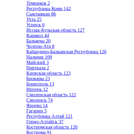
Темников
2
Республика Коми
142
Сыктывкар
86
Ухта
25
Усинск
6
Иссык-Кульская область
127
Каракол
44
Балыкчы
20
Чолпон-Ата
8
Кабардино-Балкарская Республика
126
Нальчик
109
Майский
3
Нарткала
2
Киевская область
123
Бровары
23
Борисполь
13
Ирпень
12
Смоленская область
122
Смоленск
74
Ярцево
14
Гагарин
5
Республика Алтай
121
Горно-Алтайск
37
Костромская область
120
Кострома
91