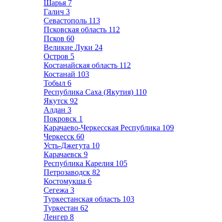
Шарья
7
Галич
3
Севастополь
113
Псковская область
112
Псков
60
Великие Луки
24
Остров
5
Костанайская область
112
Костанай
103
Тобыл
6
Республика Саха (Якутия)
110
Якутск
92
Алдан
3
Покровск
1
Карачаево-Черкесская Республика
109
Черкесск
60
Усть-Джегута
10
Карачаевск
9
Республика Карелия
105
Петрозаводск
82
Костомукша
6
Сегежа
3
Туркестанская область
103
Туркестан
62
Ленгер
8