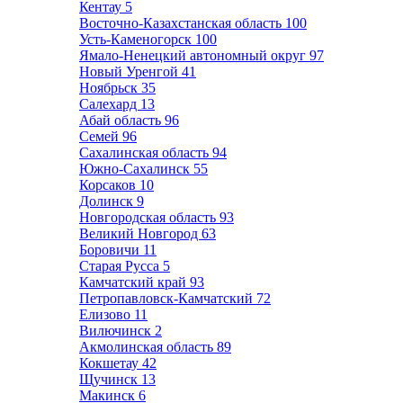
Кентау
5
Восточно-Казахстанская область
100
Усть-Каменогорск
100
Ямало-Ненецкий автономный округ
97
Новый Уренгой
41
Ноябрьск
35
Салехард
13
Абай область
96
Семей
96
Сахалинская область
94
Южно-Сахалинск
55
Корсаков
10
Долинск
9
Новгородская область
93
Великий Новгород
63
Боровичи
11
Старая Русса
5
Камчатский край
93
Петропавловск-Камчатский
72
Елизово
11
Вилючинск
2
Акмолинская область
89
Кокшетау
42
Щучинск
13
Макинск
6