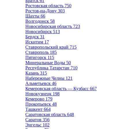
Братск
61
Ростовская область
750
Ростов-на-Дону
303
Шахты
66
Волгодонск
58
Новосибирская область
723
Новосибирск
513
Бердск
31
Искитим
17
Ставропольский край
715
Ставрополь
185
Пятигорск
115
Минеральные Воды
50
Республика Татарстан
710
Казань
315
Набережные Челны
121
Альметьевск
46
Кемеровская область — Кузбасс
667
Новокузнецк
198
Кемерово
179
Прокопьевск
48
Ташкент
664
Саратовская область
648
Саратов
356
Энгельс
102