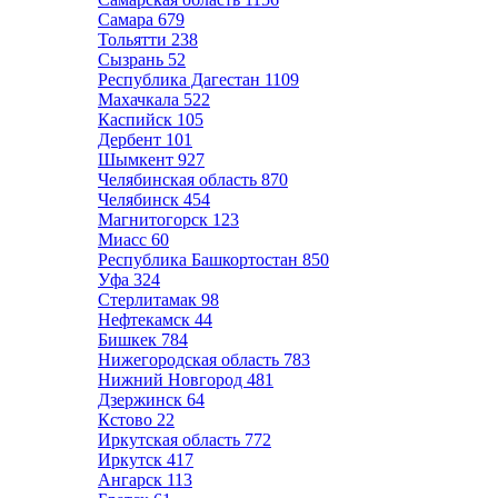
Самара
679
Тольятти
238
Сызрань
52
Республика Дагестан
1109
Махачкала
522
Каспийск
105
Дербент
101
Шымкент
927
Челябинская область
870
Челябинск
454
Магнитогорск
123
Миасс
60
Республика Башкортостан
850
Уфа
324
Стерлитамак
98
Нефтекамск
44
Бишкек
784
Нижегородская область
783
Нижний Новгород
481
Дзержинск
64
Кстово
22
Иркутская область
772
Иркутск
417
Ангарск
113