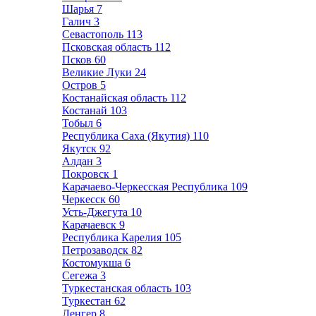
Шарья
7
Галич
3
Севастополь
113
Псковская область
112
Псков
60
Великие Луки
24
Остров
5
Костанайская область
112
Костанай
103
Тобыл
6
Республика Саха (Якутия)
110
Якутск
92
Алдан
3
Покровск
1
Карачаево-Черкесская Республика
109
Черкесск
60
Усть-Джегута
10
Карачаевск
9
Республика Карелия
105
Петрозаводск
82
Костомукша
6
Сегежа
3
Туркестанская область
103
Туркестан
62
Ленгер
8