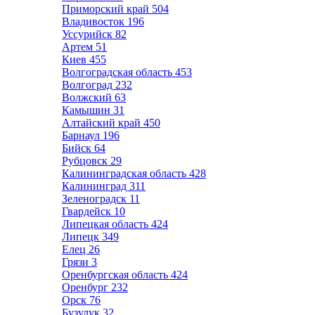
Приморский край
504
Владивосток
196
Уссурийск
82
Артем
51
Киев
455
Волгоградская область
453
Волгоград
232
Волжский
63
Камышин
31
Алтайский край
450
Барнаул
196
Бийск
64
Рубцовск
29
Калининградская область
428
Калининград
311
Зеленоградск
11
Гвардейск
10
Липецкая область
424
Липецк
349
Елец
26
Грязи
3
Оренбургская область
424
Оренбург
232
Орск
76
Бузулук
32