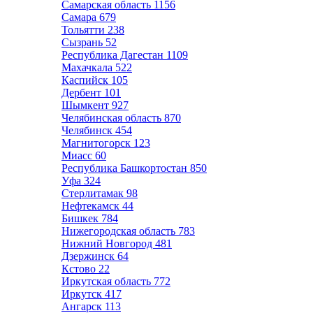
Самарская область
1156
Самара
679
Тольятти
238
Сызрань
52
Республика Дагестан
1109
Махачкала
522
Каспийск
105
Дербент
101
Шымкент
927
Челябинская область
870
Челябинск
454
Магнитогорск
123
Миасс
60
Республика Башкортостан
850
Уфа
324
Стерлитамак
98
Нефтекамск
44
Бишкек
784
Нижегородская область
783
Нижний Новгород
481
Дзержинск
64
Кстово
22
Иркутская область
772
Иркутск
417
Ангарск
113