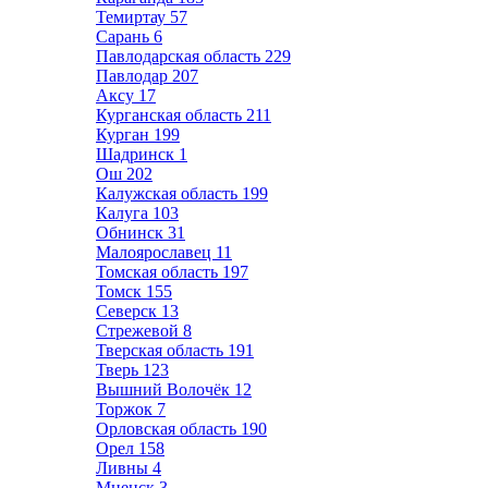
Темиртау
57
Сарань
6
Павлодарская область
229
Павлодар
207
Аксу
17
Курганская область
211
Курган
199
Шадринск
1
Ош
202
Калужская область
199
Калуга
103
Обнинск
31
Малоярославец
11
Томская область
197
Томск
155
Северск
13
Стрежевой
8
Тверская область
191
Тверь
123
Вышний Волочёк
12
Торжок
7
Орловская область
190
Орел
158
Ливны
4
Мценск
3