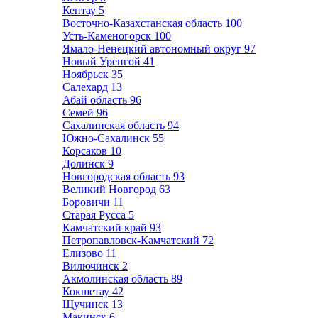
Кентау
5
Восточно-Казахстанская область
100
Усть-Каменогорск
100
Ямало-Ненецкий автономный округ
97
Новый Уренгой
41
Ноябрьск
35
Салехард
13
Абай область
96
Семей
96
Сахалинская область
94
Южно-Сахалинск
55
Корсаков
10
Долинск
9
Новгородская область
93
Великий Новгород
63
Боровичи
11
Старая Русса
5
Камчатский край
93
Петропавловск-Камчатский
72
Елизово
11
Вилючинск
2
Акмолинская область
89
Кокшетау
42
Щучинск
13
Макинск
6