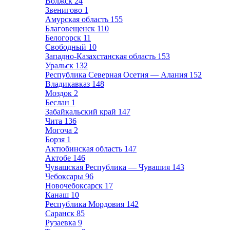
Волжск
24
Звенигово
1
Амурская область
155
Благовещенск
110
Белогорск
11
Свободный
10
Западно-Казахстанская область
153
Уральск
132
Республика Северная Осетия — Алания
152
Владикавказ
148
Моздок
2
Беслан
1
Забайкальский край
147
Чита
136
Могоча
2
Борзя
1
Актюбинская область
147
Актобе
146
Чувашская Республика — Чувашия
143
Чебоксары
96
Новочебоксарск
17
Канаш
10
Республика Мордовия
142
Саранск
85
Рузаевка
9