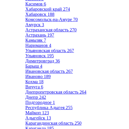
Касимов
6
Хабаровский край
274
Хабаровск
188
Комсомольск-на-Амуре
70
Амурск
3
Астраханская область
270
Астрахань
197
Камызяк
7
Нариманов
4
Ульяновская область
267
Ульяновск
195
Димитровград
36
Барыш
4
Ивановская область
267
Иваново
189
Кохма
18
Вичуга
6
Днепропетровская область
264
Днепр
242
Подгородное
1
Республика Адыгея
255
Майкоп
123
Адыгейск
13
Карагандинская область
250
Караганда
185