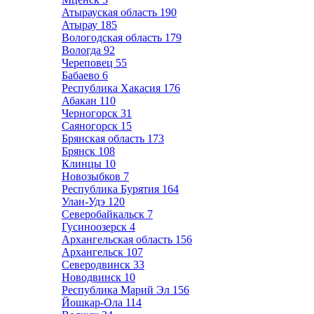
Атырауская область
190
Атырау
185
Вологодская область
179
Вологда
92
Череповец
55
Бабаево
6
Республика Хакасия
176
Абакан
110
Черногорск
31
Саяногорск
15
Брянская область
173
Брянск
108
Клинцы
10
Новозыбков
7
Республика Бурятия
164
Улан-Удэ
120
Северобайкальск
7
Гусиноозерск
4
Архангельская область
156
Архангельск
107
Северодвинск
33
Новодвинск
10
Республика Марий Эл
156
Йошкар-Ола
114