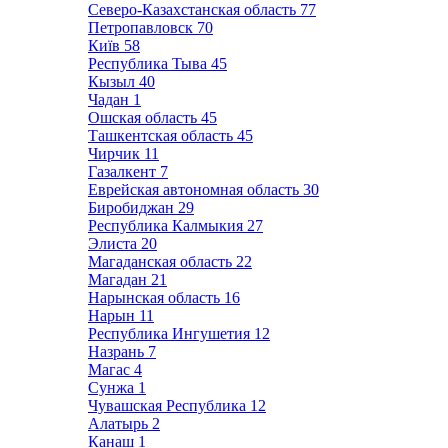
Северо-Казахстанская область
77
Петропавловск
70
Київ
58
Республика Тыва
45
Кызыл
40
Чадан
1
Ошская область
45
Ташкентская область
45
Чирчик
11
Газалкент
7
Еврейская автономная область
30
Биробиджан
29
Республика Калмыкия
27
Элиста
20
Магаданская область
22
Магадан
21
Нарынская область
16
Нарын
11
Республика Ингушетия
12
Назрань
7
Магас
4
Сунжа
1
Чувашская Республика
12
Алатырь
2
Канаш
1