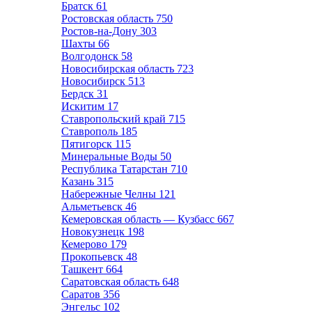
Братск
61
Ростовская область
750
Ростов-на-Дону
303
Шахты
66
Волгодонск
58
Новосибирская область
723
Новосибирск
513
Бердск
31
Искитим
17
Ставропольский край
715
Ставрополь
185
Пятигорск
115
Минеральные Воды
50
Республика Татарстан
710
Казань
315
Набережные Челны
121
Альметьевск
46
Кемеровская область — Кузбасс
667
Новокузнецк
198
Кемерово
179
Прокопьевск
48
Ташкент
664
Саратовская область
648
Саратов
356
Энгельс
102