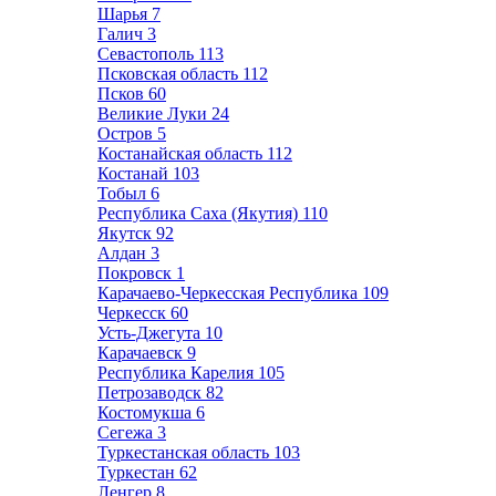
Шарья
7
Галич
3
Севастополь
113
Псковская область
112
Псков
60
Великие Луки
24
Остров
5
Костанайская область
112
Костанай
103
Тобыл
6
Республика Саха (Якутия)
110
Якутск
92
Алдан
3
Покровск
1
Карачаево-Черкесская Республика
109
Черкесск
60
Усть-Джегута
10
Карачаевск
9
Республика Карелия
105
Петрозаводск
82
Костомукша
6
Сегежа
3
Туркестанская область
103
Туркестан
62
Ленгер
8