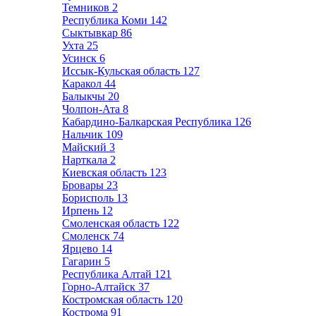
Темников
2
Республика Коми
142
Сыктывкар
86
Ухта
25
Усинск
6
Иссык-Кульская область
127
Каракол
44
Балыкчы
20
Чолпон-Ата
8
Кабардино-Балкарская Республика
126
Нальчик
109
Майский
3
Нарткала
2
Киевская область
123
Бровары
23
Борисполь
13
Ирпень
12
Смоленская область
122
Смоленск
74
Ярцево
14
Гагарин
5
Республика Алтай
121
Горно-Алтайск
37
Костромская область
120
Кострома
91