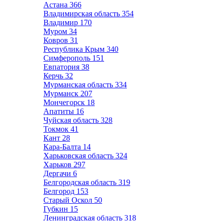
Астана
366
Владимирская область
354
Владимир
170
Муром
34
Ковров
31
Республика Крым
340
Симферополь
151
Евпатория
38
Керчь
32
Мурманская область
334
Мурманск
207
Мончегорск
18
Апатиты
16
Чуйская область
328
Токмок
41
Кант
28
Кара-Балта
14
Харьковская область
324
Харьков
297
Дергачи
6
Белгородская область
319
Белгород
153
Старый Оскол
50
Губкин
15
Ленинградская область
318