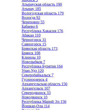
Атырауская область
190
Атырау
185
Вологодская область
179
Вологда
92
Череповец
55
Бабаево
6
Республика Хакасия
176
Абакан
110
Черногорск
31
Саяногорск
15
Брянская область
173
Брянск
108
Клинцы
10
Новозыбков
7
Республика Бурятия
164
Улан-Удэ
120
Северобайкальск
7
Гусиноозерск
4
Архангельская область
156
Архангельск
107
Северодвинск
33
Новодвинск
10
Республика Марий Эл
156
Йошкар-Ола
114