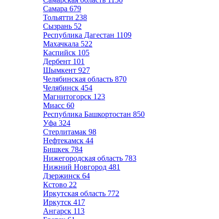
Самара
679
Тольятти
238
Сызрань
52
Республика Дагестан
1109
Махачкала
522
Каспийск
105
Дербент
101
Шымкент
927
Челябинская область
870
Челябинск
454
Магнитогорск
123
Миасс
60
Республика Башкортостан
850
Уфа
324
Стерлитамак
98
Нефтекамск
44
Бишкек
784
Нижегородская область
783
Нижний Новгород
481
Дзержинск
64
Кстово
22
Иркутская область
772
Иркутск
417
Ангарск
113