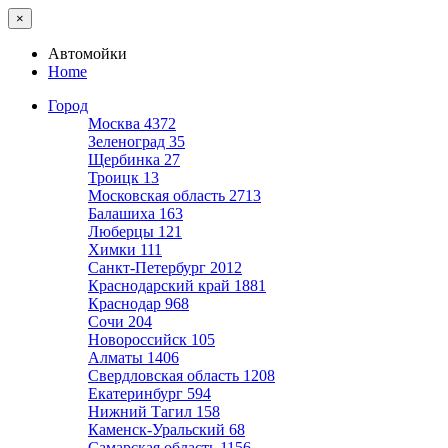
×
Автомойки
Home
Город
Москва
4372
Зеленоград
35
Щербинка
27
Троицк
13
Московская область
2713
Балашиха
163
Люберцы
121
Химки
111
Санкт-Петербург
2012
Краснодарский край
1881
Краснодар
968
Сочи
204
Новороссийск
105
Алматы
1406
Свердловская область
1208
Екатеринбург
594
Нижний Тагил
158
Каменск-Уральский
68
Самарская область
1156