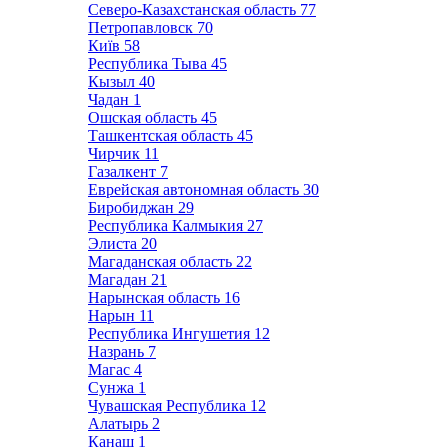
Северо-Казахстанская область
77
Петропавловск
70
Київ
58
Республика Тыва
45
Кызыл
40
Чадан
1
Ошская область
45
Ташкентская область
45
Чирчик
11
Газалкент
7
Еврейская автономная область
30
Биробиджан
29
Республика Калмыкия
27
Элиста
20
Магаданская область
22
Магадан
21
Нарынская область
16
Нарын
11
Республика Ингушетия
12
Назрань
7
Магас
4
Сунжа
1
Чувашская Республика
12
Алатырь
2
Канаш
1