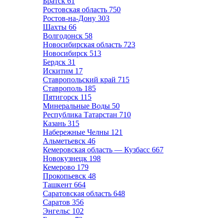
Братск
61
Ростовская область
750
Ростов-на-Дону
303
Шахты
66
Волгодонск
58
Новосибирская область
723
Новосибирск
513
Бердск
31
Искитим
17
Ставропольский край
715
Ставрополь
185
Пятигорск
115
Минеральные Воды
50
Республика Татарстан
710
Казань
315
Набережные Челны
121
Альметьевск
46
Кемеровская область — Кузбасс
667
Новокузнецк
198
Кемерово
179
Прокопьевск
48
Ташкент
664
Саратовская область
648
Саратов
356
Энгельс
102