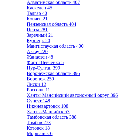
Алматинская область
407
Каскелен
45
Талгар
40
Конаев
21
Пензенская область
404
Пенза
281
Заречный
21
Кузнецк
20
Мангистауская область
400
Актау
220
Жанаозен
48
Форт-Шевченко
5
Нур-Султан
399
Воронежская область
396
Воронеж
259
Лиски
12
Россошь
11
Ханты-Мансийский автономный округ
396
Сургут
148
Нижневартовск
108
Ханты-Мансийск
53
Тамбовская область
388
Тамбов
273
Котовск
18
Моршанск
6