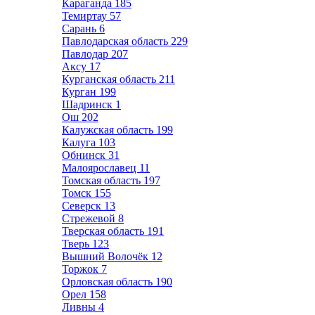
Караганда
185
Темиртау
57
Сарань
6
Павлодарская область
229
Павлодар
207
Аксу
17
Курганская область
211
Курган
199
Шадринск
1
Ош
202
Калужская область
199
Калуга
103
Обнинск
31
Малоярославец
11
Томская область
197
Томск
155
Северск
13
Стрежевой
8
Тверская область
191
Тверь
123
Вышний Волочёк
12
Торжок
7
Орловская область
190
Орел
158
Ливны
4