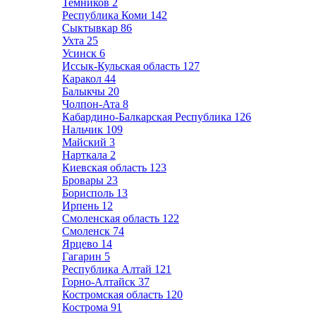
Темников
2
Республика Коми
142
Сыктывкар
86
Ухта
25
Усинск
6
Иссык-Кульская область
127
Каракол
44
Балыкчы
20
Чолпон-Ата
8
Кабардино-Балкарская Республика
126
Нальчик
109
Майский
3
Нарткала
2
Киевская область
123
Бровары
23
Борисполь
13
Ирпень
12
Смоленская область
122
Смоленск
74
Ярцево
14
Гагарин
5
Республика Алтай
121
Горно-Алтайск
37
Костромская область
120
Кострома
91