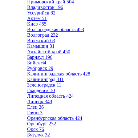
Приморский край
504
Владивосток
196
Уссурийск
82
Артем
51
Киев
455
Волгоградская область
453
Волгоград
232
Волжский
63
Камышин
31
Алтайский край
450
Барнаул
196
Бийск
64
Рубцовск
29
Калининградская область
428
Калининград
311
Зеленоградск
11
Гвардейск
10
Липецкая область
424
Липецк
349
Елец
26
Грязи
3
Оренбургская область
424
Оренбург
232
Орск
76
Бузулук
32