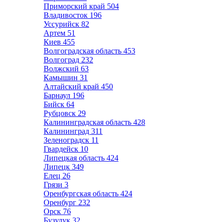
Приморский край
504
Владивосток
196
Уссурийск
82
Артем
51
Киев
455
Волгоградская область
453
Волгоград
232
Волжский
63
Камышин
31
Алтайский край
450
Барнаул
196
Бийск
64
Рубцовск
29
Калининградская область
428
Калининград
311
Зеленоградск
11
Гвардейск
10
Липецкая область
424
Липецк
349
Елец
26
Грязи
3
Оренбургская область
424
Оренбург
232
Орск
76
Бузулук
32