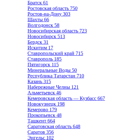
Братск
61
Ростовская область
750
Ростов-на-Дону
303
Шахты
66
Волгодонск
58
Новосибирская область
723
Новосибирск
513
Бердск
31
Искитим
17
Ставропольский край
715
Ставрополь
185
Пятигорск
115
Минеральные Воды
50
Республика Татарстан
710
Казань
315
Набережные Челны
121
Альметьевск
46
Кемеровская область — Кузбасс
667
Новокузнецк
198
Кемерово
179
Прокопьевск
48
Ташкент
664
Саратовская область
648
Саратов
356
Энгельс
102