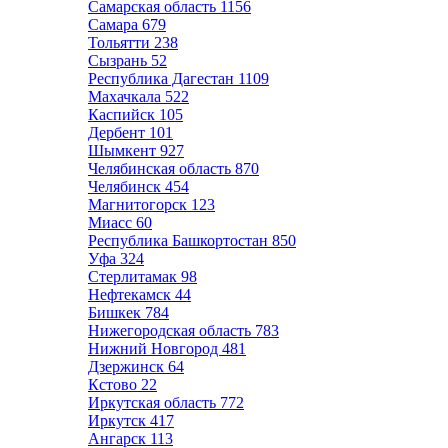
Самарская область
1156
Самара
679
Тольятти
238
Сызрань
52
Республика Дагестан
1109
Махачкала
522
Каспийск
105
Дербент
101
Шымкент
927
Челябинская область
870
Челябинск
454
Магнитогорск
123
Миасс
60
Республика Башкортостан
850
Уфа
324
Стерлитамак
98
Нефтекамск
44
Бишкек
784
Нижегородская область
783
Нижний Новгород
481
Дзержинск
64
Кстово
22
Иркутская область
772
Иркутск
417
Ангарск
113