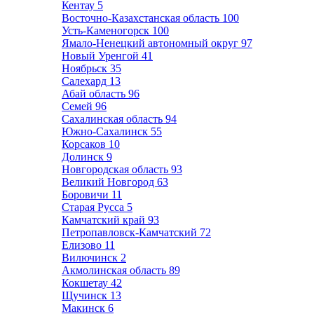
Кентау
5
Восточно-Казахстанская область
100
Усть-Каменогорск
100
Ямало-Ненецкий автономный округ
97
Новый Уренгой
41
Ноябрьск
35
Салехард
13
Абай область
96
Семей
96
Сахалинская область
94
Южно-Сахалинск
55
Корсаков
10
Долинск
9
Новгородская область
93
Великий Новгород
63
Боровичи
11
Старая Русса
5
Камчатский край
93
Петропавловск-Камчатский
72
Елизово
11
Вилючинск
2
Акмолинская область
89
Кокшетау
42
Щучинск
13
Макинск
6