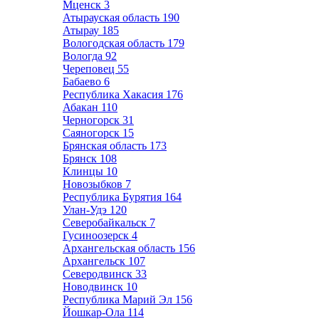
Мценск
3
Атырауская область
190
Атырау
185
Вологодская область
179
Вологда
92
Череповец
55
Бабаево
6
Республика Хакасия
176
Абакан
110
Черногорск
31
Саяногорск
15
Брянская область
173
Брянск
108
Клинцы
10
Новозыбков
7
Республика Бурятия
164
Улан-Удэ
120
Северобайкальск
7
Гусиноозерск
4
Архангельская область
156
Архангельск
107
Северодвинск
33
Новодвинск
10
Республика Марий Эл
156
Йошкар-Ола
114