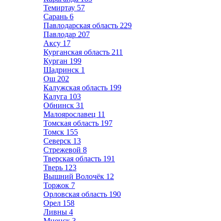
Темиртау
57
Сарань
6
Павлодарская область
229
Павлодар
207
Аксу
17
Курганская область
211
Курган
199
Шадринск
1
Ош
202
Калужская область
199
Калуга
103
Обнинск
31
Малоярославец
11
Томская область
197
Томск
155
Северск
13
Стрежевой
8
Тверская область
191
Тверь
123
Вышний Волочёк
12
Торжок
7
Орловская область
190
Орел
158
Ливны
4
Мценск
3