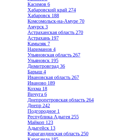
Касимов
6
Хабаровский край
274
Хабаровск
188
Комсомольск-на-Амуре
70
Амурск
3
Астраханская область
270
Астрахань
197
Камызяк
7
Нариманов
4
Ульяновская область
267
Ульяновск
195
Димитровград
36
Барыш
4
Ивановская область
267
Иваново
189
Кохма
18
Вичуга
6
Днепропетровская область
264
Днепр
242
Подгородное
1
Республика Адыгея
255
Майкоп
123
Адыгейск
13
Карагандинская область
250
Караганда
185