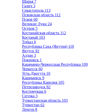
Шарья
7
Галич
3
Севастополь
113
Псковская область
112
Псков
60
Великие Луки
24
Остров
5
Костанайская область
112
Костанай
103
Тобыл
6
Республика Саха (Якутия)
110
Якутск
92
Алдан
3
Покровск
1
Карачаево-Черкесская Республика
109
Черкесск
60
Усть-Джегута
10
Карачаевск
9
Республика Карелия
105
Петрозаводск
82
Костомукша
6
Сегежа
3
Туркестанская область
103
Туркестан
62
Ленгер
8