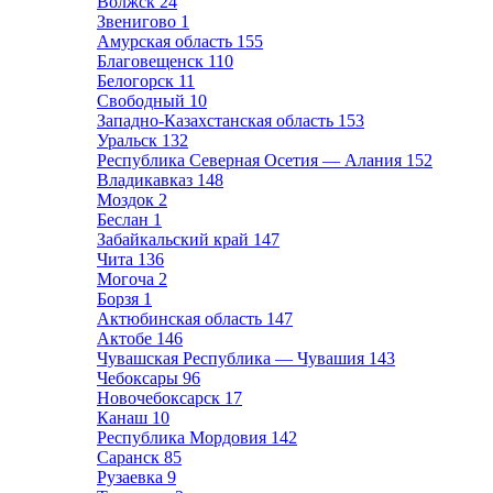
Волжск
24
Звенигово
1
Амурская область
155
Благовещенск
110
Белогорск
11
Свободный
10
Западно-Казахстанская область
153
Уральск
132
Республика Северная Осетия — Алания
152
Владикавказ
148
Моздок
2
Беслан
1
Забайкальский край
147
Чита
136
Могоча
2
Борзя
1
Актюбинская область
147
Актобе
146
Чувашская Республика — Чувашия
143
Чебоксары
96
Новочебоксарск
17
Канаш
10
Республика Мордовия
142
Саранск
85
Рузаевка
9