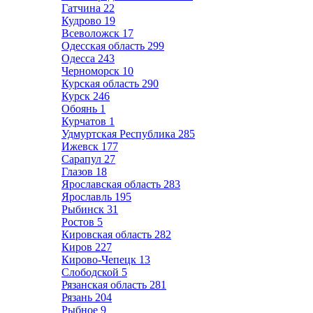
Гатчина
22
Кудрово
19
Всеволожск
17
Одесская область
299
Одесса
243
Черноморск
10
Курская область
290
Курск
246
Обоянь
1
Курчатов
1
Удмуртская Республика
285
Ижевск
177
Сарапул
27
Глазов
18
Ярославская область
283
Ярославль
195
Рыбинск
31
Ростов
5
Кировская область
282
Киров
227
Кирово-Чепецк
13
Слободской
5
Рязанская область
281
Рязань
204
Рыбное
9