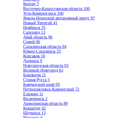
Кентау
5
Восточно-Казахстанская область
100
Усть-Каменогорск
100
Ямало-Ненецкий автономный округ
97
Новый Уренгой
41
Ноябрьск
35
Салехард
13
Абай область
96
Семей
96
Сахалинская область
94
Южно-Сахалинск
55
Корсаков
10
Долинск
9
Новгородская область
93
Великий Новгород
63
Боровичи
11
Старая Русса
5
Камчатский край
93
Петропавловск-Камчатский
72
Елизово
11
Вилючинск
2
Акмолинская область
89
Кокшетау
42
Щучинск
13
Макинск
6