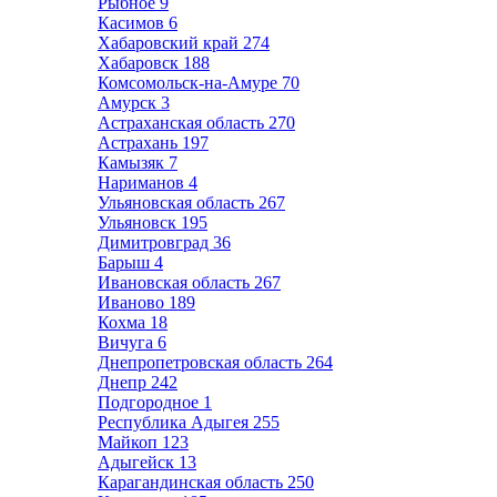
Рыбное
9
Касимов
6
Хабаровский край
274
Хабаровск
188
Комсомольск-на-Амуре
70
Амурск
3
Астраханская область
270
Астрахань
197
Камызяк
7
Нариманов
4
Ульяновская область
267
Ульяновск
195
Димитровград
36
Барыш
4
Ивановская область
267
Иваново
189
Кохма
18
Вичуга
6
Днепропетровская область
264
Днепр
242
Подгородное
1
Республика Адыгея
255
Майкоп
123
Адыгейск
13
Карагандинская область
250