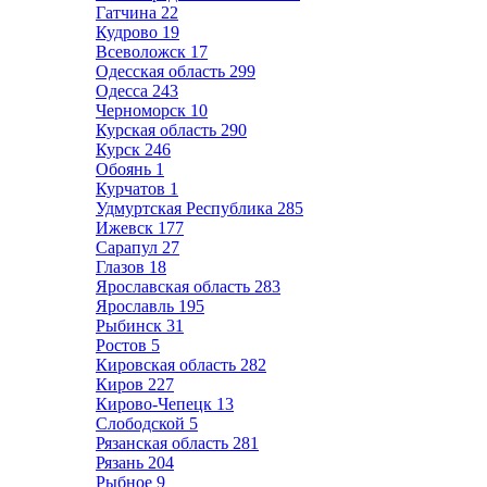
Гатчина
22
Кудрово
19
Всеволожск
17
Одесская область
299
Одесса
243
Черноморск
10
Курская область
290
Курск
246
Обоянь
1
Курчатов
1
Удмуртская Республика
285
Ижевск
177
Сарапул
27
Глазов
18
Ярославская область
283
Ярославль
195
Рыбинск
31
Ростов
5
Кировская область
282
Киров
227
Кирово-Чепецк
13
Слободской
5
Рязанская область
281
Рязань
204
Рыбное
9