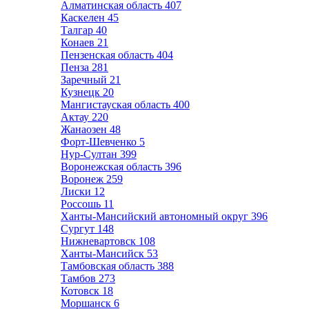
Алматинская область
407
Каскелен
45
Талгар
40
Конаев
21
Пензенская область
404
Пенза
281
Заречный
21
Кузнецк
20
Мангистауская область
400
Актау
220
Жанаозен
48
Форт-Шевченко
5
Нур-Султан
399
Воронежская область
396
Воронеж
259
Лиски
12
Россошь
11
Ханты-Мансийский автономный округ
396
Сургут
148
Нижневартовск
108
Ханты-Мансийск
53
Тамбовская область
388
Тамбов
273
Котовск
18
Моршанск
6