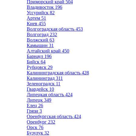
Приморский край
504
Владивосток
196
Уссурийск
82
Артем
51
Киев
455
Волгоградская область
453
Волгоград
232
Волжский
63
Камышин
31
Алтайский край
450
Барнаул
196
Бийск
64
Рубцовск
29
Калининградская область
428
Калининград
311
Зеленоградск
11
Гвардейск
10
Липецкая область
424
Липецк
349
Елец
26
Грязи
3
Оренбургская область
424
Оренбург
232
Орск
76
Бузулук
32