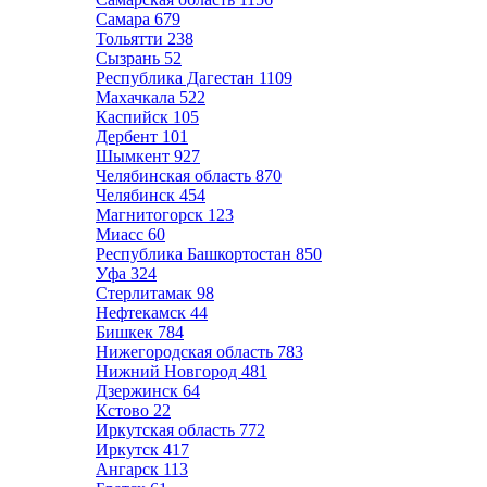
Самара
679
Тольятти
238
Сызрань
52
Республика Дагестан
1109
Махачкала
522
Каспийск
105
Дербент
101
Шымкент
927
Челябинская область
870
Челябинск
454
Магнитогорск
123
Миасс
60
Республика Башкортостан
850
Уфа
324
Стерлитамак
98
Нефтекамск
44
Бишкек
784
Нижегородская область
783
Нижний Новгород
481
Дзержинск
64
Кстово
22
Иркутская область
772
Иркутск
417
Ангарск
113