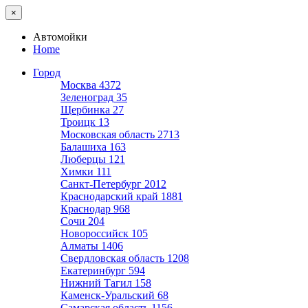
×
Автомойки
Home
Город
Москва
4372
Зеленоград
35
Щербинка
27
Троицк
13
Московская область
2713
Балашиха
163
Люберцы
121
Химки
111
Санкт-Петербург
2012
Краснодарский край
1881
Краснодар
968
Сочи
204
Новороссийск
105
Алматы
1406
Свердловская область
1208
Екатеринбург
594
Нижний Тагил
158
Каменск-Уральский
68
Самарская область
1156