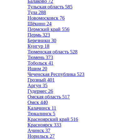
Балаково
72
Тульская область
585
Тула
288
Новомосковск
76
Щёкино
24
Пермский край
556
Пермь
323
Березники
30
Кунгур
18
Тюменская область
528
Тюмень
373
Тобольск
41
Ишим
20
Чеченская Республика
523
Грозный
401
Аргун
35
Гудермес
26
Омская область
517
Омск
440
Калачинск
11
Тюкалинск
5
Красноярский край
516
Красноярск
333
Ачинск
37
Норильск
27