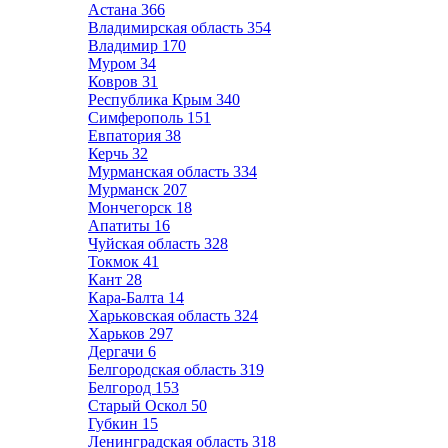
Астана
366
Владимирская область
354
Владимир
170
Муром
34
Ковров
31
Республика Крым
340
Симферополь
151
Евпатория
38
Керчь
32
Мурманская область
334
Мурманск
207
Мончегорск
18
Апатиты
16
Чуйская область
328
Токмок
41
Кант
28
Кара-Балта
14
Харьковская область
324
Харьков
297
Дергачи
6
Белгородская область
319
Белгород
153
Старый Оскол
50
Губкин
15
Ленинградская область
318