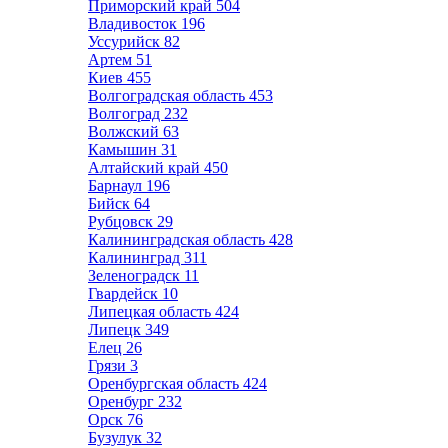
Приморский край
504
Владивосток
196
Уссурийск
82
Артем
51
Киев
455
Волгоградская область
453
Волгоград
232
Волжский
63
Камышин
31
Алтайский край
450
Барнаул
196
Бийск
64
Рубцовск
29
Калининградская область
428
Калининград
311
Зеленоградск
11
Гвардейск
10
Липецкая область
424
Липецк
349
Елец
26
Грязи
3
Оренбургская область
424
Оренбург
232
Орск
76
Бузулук
32