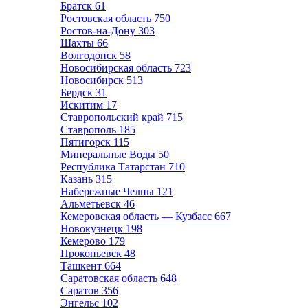
Братск
61
Ростовская область
750
Ростов-на-Дону
303
Шахты
66
Волгодонск
58
Новосибирская область
723
Новосибирск
513
Бердск
31
Искитим
17
Ставропольский край
715
Ставрополь
185
Пятигорск
115
Минеральные Воды
50
Республика Татарстан
710
Казань
315
Набережные Челны
121
Альметьевск
46
Кемеровская область — Кузбасс
667
Новокузнецк
198
Кемерово
179
Прокопьевск
48
Ташкент
664
Саратовская область
648
Саратов
356
Энгельс
102