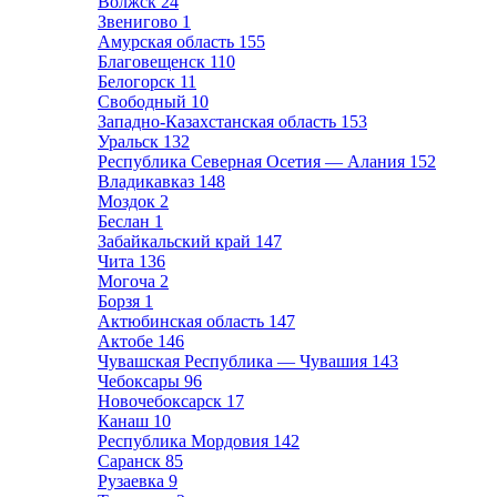
Волжск
24
Звенигово
1
Амурская область
155
Благовещенск
110
Белогорск
11
Свободный
10
Западно-Казахстанская область
153
Уральск
132
Республика Северная Осетия — Алания
152
Владикавказ
148
Моздок
2
Беслан
1
Забайкальский край
147
Чита
136
Могоча
2
Борзя
1
Актюбинская область
147
Актобе
146
Чувашская Республика — Чувашия
143
Чебоксары
96
Новочебоксарск
17
Канаш
10
Республика Мордовия
142
Саранск
85
Рузаевка
9