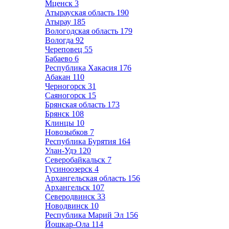
Мценск
3
Атырауская область
190
Атырау
185
Вологодская область
179
Вологда
92
Череповец
55
Бабаево
6
Республика Хакасия
176
Абакан
110
Черногорск
31
Саяногорск
15
Брянская область
173
Брянск
108
Клинцы
10
Новозыбков
7
Республика Бурятия
164
Улан-Удэ
120
Северобайкальск
7
Гусиноозерск
4
Архангельская область
156
Архангельск
107
Северодвинск
33
Новодвинск
10
Республика Марий Эл
156
Йошкар-Ола
114