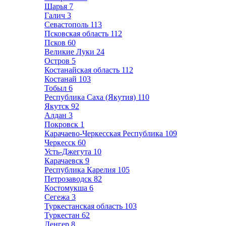
Шарья
7
Галич
3
Севастополь
113
Псковская область
112
Псков
60
Великие Луки
24
Остров
5
Костанайская область
112
Костанай
103
Тобыл
6
Республика Саха (Якутия)
110
Якутск
92
Алдан
3
Покровск
1
Карачаево-Черкесская Республика
109
Черкесск
60
Усть-Джегута
10
Карачаевск
9
Республика Карелия
105
Петрозаводск
82
Костомукша
6
Сегежа
3
Туркестанская область
103
Туркестан
62
Ленгер
8