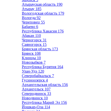
Атырауская область
190
Атырау
185
Вологодская область
179
Вологда
92
Череповец
55
Бабаево
6
Республика Хакасия
176
Абакан
110
Черногорск
31
Саяногорск
15
Брянская область
173
Брянск
108
Клинцы
10
Новозыбков
7
Республика Бурятия
164
Улан-Удэ
120
Северобайкальск
7
Гусиноозерск
4
Архангельская область
156
Архангельск
107
Северодвинск
33
Новодвинск
10
Республика Марий Эл
156
Йошкар-Ола
114