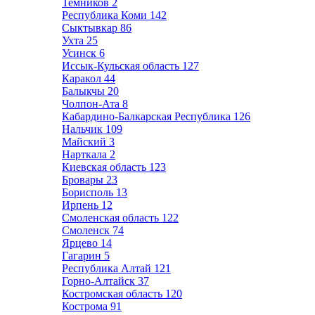
Темников
2
Республика Коми
142
Сыктывкар
86
Ухта
25
Усинск
6
Иссык-Кульская область
127
Каракол
44
Балыкчы
20
Чолпон-Ата
8
Кабардино-Балкарская Республика
126
Нальчик
109
Майский
3
Нарткала
2
Киевская область
123
Бровары
23
Борисполь
13
Ирпень
12
Смоленская область
122
Смоленск
74
Ярцево
14
Гагарин
5
Республика Алтай
121
Горно-Алтайск
37
Костромская область
120
Кострома
91