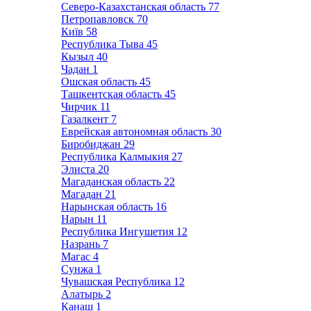
Северо-Казахстанская область
77
Петропавловск
70
Київ
58
Республика Тыва
45
Кызыл
40
Чадан
1
Ошская область
45
Ташкентская область
45
Чирчик
11
Газалкент
7
Еврейская автономная область
30
Биробиджан
29
Республика Калмыкия
27
Элиста
20
Магаданская область
22
Магадан
21
Нарынская область
16
Нарын
11
Республика Ингушетия
12
Назрань
7
Магас
4
Сунжа
1
Чувашская Республика
12
Алатырь
2
Канаш
1