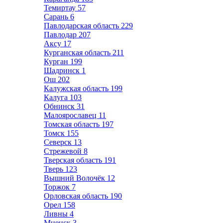
Темиртау
57
Сарань
6
Павлодарская область
229
Павлодар
207
Аксу
17
Курганская область
211
Курган
199
Шадринск
1
Ош
202
Калужская область
199
Калуга
103
Обнинск
31
Малоярославец
11
Томская область
197
Томск
155
Северск
13
Стрежевой
8
Тверская область
191
Тверь
123
Вышний Волочёк
12
Торжок
7
Орловская область
190
Орел
158
Ливны
4
Мценск
3