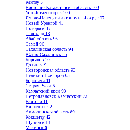
Кентау
5
Восточно-Казахстанская область
100
Усть-Каменогорск
100
Ямало-Ненецкий автономный округ
97
Новый Уренгой
41
Ноябрьск
35
Салехард
13
Абай область
96
Семей
96
Сахалинская область
94
Южно-Сахалинск
55
Корсаков
10
Долинск
9
Новгородская область
93
Великий Новгород
63
Боровичи
11
Старая Русса
5
Камчатский край
93
Петропавловск-Камчатский
72
Елизово
11
Вилючинск
2
Акмолинская область
89
Кокшетау
42
Щучинск
13
Макинск
6