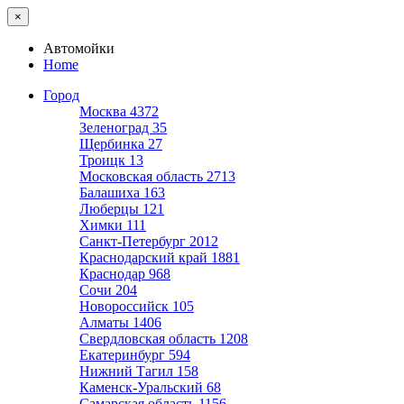
×
Автомойки
Home
Город
Москва
4372
Зеленоград
35
Щербинка
27
Троицк
13
Московская область
2713
Балашиха
163
Люберцы
121
Химки
111
Санкт-Петербург
2012
Краснодарский край
1881
Краснодар
968
Сочи
204
Новороссийск
105
Алматы
1406
Свердловская область
1208
Екатеринбург
594
Нижний Тагил
158
Каменск-Уральский
68
Самарская область
1156