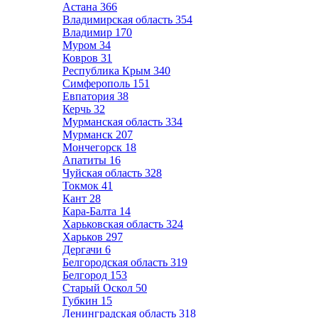
Астана
366
Владимирская область
354
Владимир
170
Муром
34
Ковров
31
Республика Крым
340
Симферополь
151
Евпатория
38
Керчь
32
Мурманская область
334
Мурманск
207
Мончегорск
18
Апатиты
16
Чуйская область
328
Токмок
41
Кант
28
Кара-Балта
14
Харьковская область
324
Харьков
297
Дергачи
6
Белгородская область
319
Белгород
153
Старый Оскол
50
Губкин
15
Ленинградская область
318