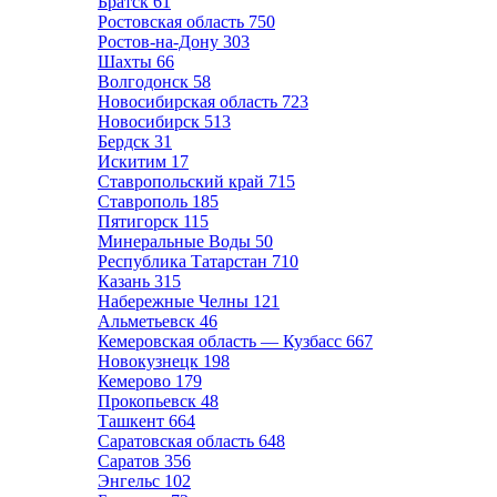
Братск
61
Ростовская область
750
Ростов-на-Дону
303
Шахты
66
Волгодонск
58
Новосибирская область
723
Новосибирск
513
Бердск
31
Искитим
17
Ставропольский край
715
Ставрополь
185
Пятигорск
115
Минеральные Воды
50
Республика Татарстан
710
Казань
315
Набережные Челны
121
Альметьевск
46
Кемеровская область — Кузбасс
667
Новокузнецк
198
Кемерово
179
Прокопьевск
48
Ташкент
664
Саратовская область
648
Саратов
356
Энгельс
102