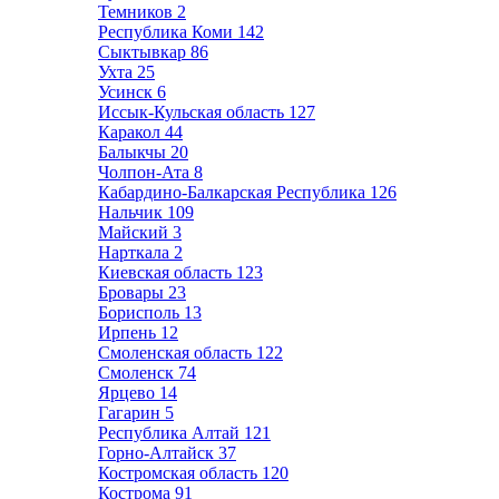
Темников
2
Республика Коми
142
Сыктывкар
86
Ухта
25
Усинск
6
Иссык-Кульская область
127
Каракол
44
Балыкчы
20
Чолпон-Ата
8
Кабардино-Балкарская Республика
126
Нальчик
109
Майский
3
Нарткала
2
Киевская область
123
Бровары
23
Борисполь
13
Ирпень
12
Смоленская область
122
Смоленск
74
Ярцево
14
Гагарин
5
Республика Алтай
121
Горно-Алтайск
37
Костромская область
120
Кострома
91