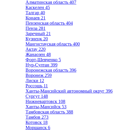
Алматинская область
407
Каскелен
45
Талгар
40
Конаев
21
Пензенская область
404
Пенза
281
Заречный
21
Кузнецк
20
Мангистауская область
400
Актау
220
Жанаозен
48
Форт-Шевченко
5
Нур-Султан
399
Воронежская область
396
Воронеж
259
Лиски
12
Россошь
11
Ханты-Мансийский автономный округ
396
Сургут
148
Нижневартовск
108
Ханты-Мансийск
53
Тамбовская область
388
Тамбов
273
Котовск
18
Моршанск
6