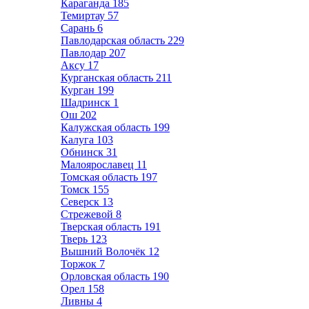
Караганда
185
Темиртау
57
Сарань
6
Павлодарская область
229
Павлодар
207
Аксу
17
Курганская область
211
Курган
199
Шадринск
1
Ош
202
Калужская область
199
Калуга
103
Обнинск
31
Малоярославец
11
Томская область
197
Томск
155
Северск
13
Стрежевой
8
Тверская область
191
Тверь
123
Вышний Волочёк
12
Торжок
7
Орловская область
190
Орел
158
Ливны
4