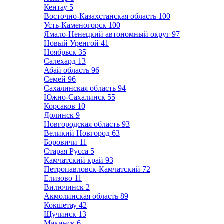
Кентау
5
Восточно-Казахстанская область
100
Усть-Каменогорск
100
Ямало-Ненецкий автономный округ
97
Новый Уренгой
41
Ноябрьск
35
Салехард
13
Абай область
96
Семей
96
Сахалинская область
94
Южно-Сахалинск
55
Корсаков
10
Долинск
9
Новгородская область
93
Великий Новгород
63
Боровичи
11
Старая Русса
5
Камчатский край
93
Петропавловск-Камчатский
72
Елизово
11
Вилючинск
2
Акмолинская область
89
Кокшетау
42
Щучинск
13
Макинск
6