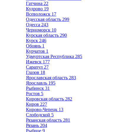
Гатчина
22
Кудрово
19
Всеволожск
17
Одесская область
299
Одесса
243
Черноморск
10
Курская область
290
Курск
246
Обоянь
1
Курчатов
1
Удмуртская Республика
285
Ижевск
177
Сарапул
27
Глазов
18
Ярославская область
283
Ярославль
195
Рыбинск
31
Ростов
5
Кировская область
282
Киров
227
Кирово-Чепецк
13
Слободской
5
Рязанская область
281
Рязань
204
Рыбное
9