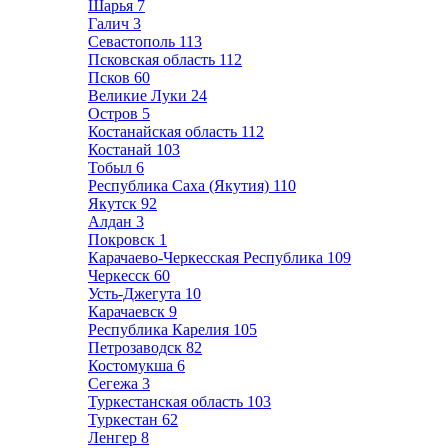
Шарья
7
Галич
3
Севастополь
113
Псковская область
112
Псков
60
Великие Луки
24
Остров
5
Костанайская область
112
Костанай
103
Тобыл
6
Республика Саха (Якутия)
110
Якутск
92
Алдан
3
Покровск
1
Карачаево-Черкесская Республика
109
Черкесск
60
Усть-Джегута
10
Карачаевск
9
Республика Карелия
105
Петрозаводск
82
Костомукша
6
Сегежа
3
Туркестанская область
103
Туркестан
62
Ленгер
8