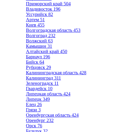
Приморский край
504
Владивосток
196
Уссурийск
82
Артем
51
Киев
455
Волгоградская область
453
Волгоград
232
Волжский
63
Камышин
31
Алтайский край
450
Барнаул
196
Бийск
64
Рубцовск
29
Калининградская область
428
Калининград
311
Зеленоградск
11
Гвардейск
10
Липецкая область
424
Липецк
349
Елец
26
Грязи
3
Оренбургская область
424
Оренбург
232
Орск
76
Бузулук
32