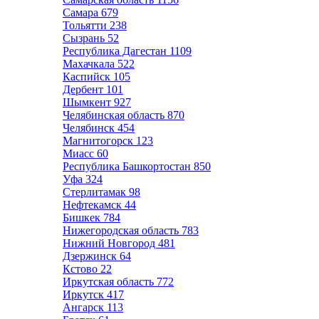
Самара
679
Тольятти
238
Сызрань
52
Республика Дагестан
1109
Махачкала
522
Каспийск
105
Дербент
101
Шымкент
927
Челябинская область
870
Челябинск
454
Магнитогорск
123
Миасс
60
Республика Башкортостан
850
Уфа
324
Стерлитамак
98
Нефтекамск
44
Бишкек
784
Нижегородская область
783
Нижний Новгород
481
Дзержинск
64
Кстово
22
Иркутская область
772
Иркутск
417
Ангарск
113