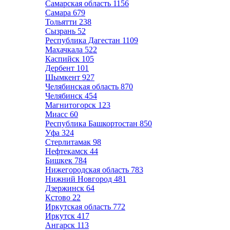
Самарская область
1156
Самара
679
Тольятти
238
Сызрань
52
Республика Дагестан
1109
Махачкала
522
Каспийск
105
Дербент
101
Шымкент
927
Челябинская область
870
Челябинск
454
Магнитогорск
123
Миасс
60
Республика Башкортостан
850
Уфа
324
Стерлитамак
98
Нефтекамск
44
Бишкек
784
Нижегородская область
783
Нижний Новгород
481
Дзержинск
64
Кстово
22
Иркутская область
772
Иркутск
417
Ангарск
113