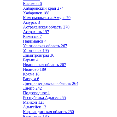
Касимов
6
Хабаровский край
274
Хабаровск
188
Комсомольск-на-Амуре
70
Амурск
3
Астраханская область
270
Астрахань
197
Камызяк
7
Нариманов
4
Ульяновская область
267
Ульяновск
195
Димитровград
36
Барыш
4
Ивановская область
267
Иваново
189
Кохма
18
Вичуга
6
Днепропетровская область
264
Днепр
242
Подгородное
1
Республика Адыгея
255
Майкоп
123
Адыгейск
13
Карагандинская область
250
Караганда
185