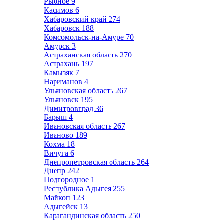
Рыбное
9
Касимов
6
Хабаровский край
274
Хабаровск
188
Комсомольск-на-Амуре
70
Амурск
3
Астраханская область
270
Астрахань
197
Камызяк
7
Нариманов
4
Ульяновская область
267
Ульяновск
195
Димитровград
36
Барыш
4
Ивановская область
267
Иваново
189
Кохма
18
Вичуга
6
Днепропетровская область
264
Днепр
242
Подгородное
1
Республика Адыгея
255
Майкоп
123
Адыгейск
13
Карагандинская область
250