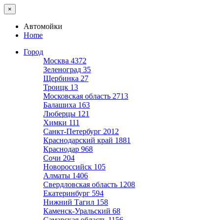
×
Автомойки
Home
Город
Москва
4372
Зеленоград
35
Щербинка
27
Троицк
13
Московская область
2713
Балашиха
163
Люберцы
121
Химки
111
Санкт-Петербург
2012
Краснодарский край
1881
Краснодар
968
Сочи
204
Новороссийск
105
Алматы
1406
Свердловская область
1208
Екатеринбург
594
Нижний Тагил
158
Каменск-Уральский
68
Самарская область
1156