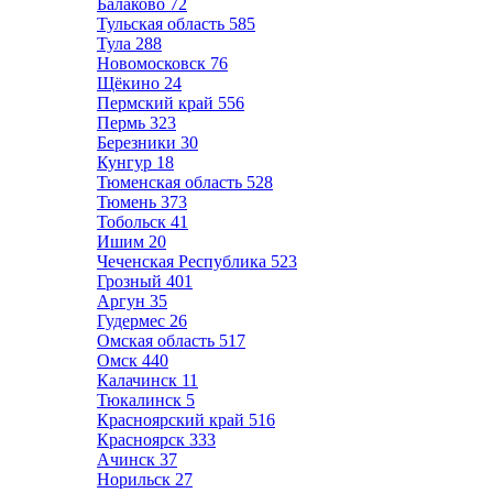
Балаково
72
Тульская область
585
Тула
288
Новомосковск
76
Щёкино
24
Пермский край
556
Пермь
323
Березники
30
Кунгур
18
Тюменская область
528
Тюмень
373
Тобольск
41
Ишим
20
Чеченская Республика
523
Грозный
401
Аргун
35
Гудермес
26
Омская область
517
Омск
440
Калачинск
11
Тюкалинск
5
Красноярский край
516
Красноярск
333
Ачинск
37
Норильск
27