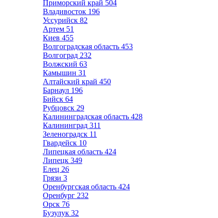
Приморский край
504
Владивосток
196
Уссурийск
82
Артем
51
Киев
455
Волгоградская область
453
Волгоград
232
Волжский
63
Камышин
31
Алтайский край
450
Барнаул
196
Бийск
64
Рубцовск
29
Калининградская область
428
Калининград
311
Зеленоградск
11
Гвардейск
10
Липецкая область
424
Липецк
349
Елец
26
Грязи
3
Оренбургская область
424
Оренбург
232
Орск
76
Бузулук
32