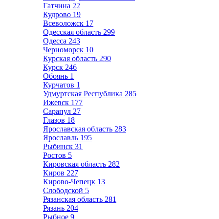
Гатчина
22
Кудрово
19
Всеволожск
17
Одесская область
299
Одесса
243
Черноморск
10
Курская область
290
Курск
246
Обоянь
1
Курчатов
1
Удмуртская Республика
285
Ижевск
177
Сарапул
27
Глазов
18
Ярославская область
283
Ярославль
195
Рыбинск
31
Ростов
5
Кировская область
282
Киров
227
Кирово-Чепецк
13
Слободской
5
Рязанская область
281
Рязань
204
Рыбное
9