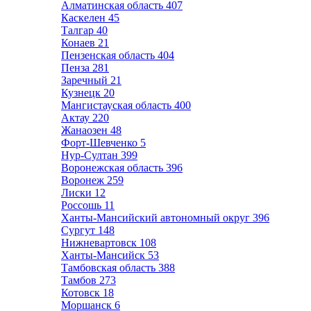
Алматинская область
407
Каскелен
45
Талгар
40
Конаев
21
Пензенская область
404
Пенза
281
Заречный
21
Кузнецк
20
Мангистауская область
400
Актау
220
Жанаозен
48
Форт-Шевченко
5
Нур-Султан
399
Воронежская область
396
Воронеж
259
Лиски
12
Россошь
11
Ханты-Мансийский автономный округ
396
Сургут
148
Нижневартовск
108
Ханты-Мансийск
53
Тамбовская область
388
Тамбов
273
Котовск
18
Моршанск
6