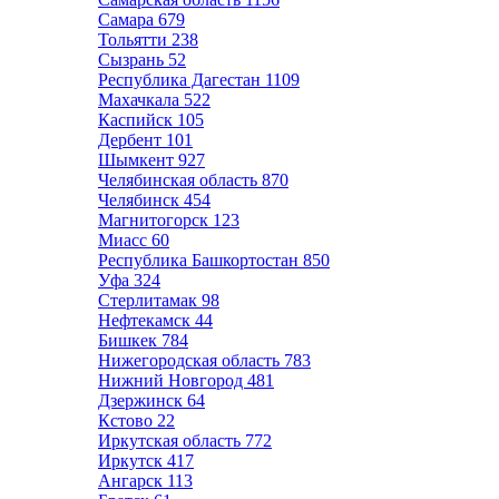
Самара
679
Тольятти
238
Сызрань
52
Республика Дагестан
1109
Махачкала
522
Каспийск
105
Дербент
101
Шымкент
927
Челябинская область
870
Челябинск
454
Магнитогорск
123
Миасс
60
Республика Башкортостан
850
Уфа
324
Стерлитамак
98
Нефтекамск
44
Бишкек
784
Нижегородская область
783
Нижний Новгород
481
Дзержинск
64
Кстово
22
Иркутская область
772
Иркутск
417
Ангарск
113