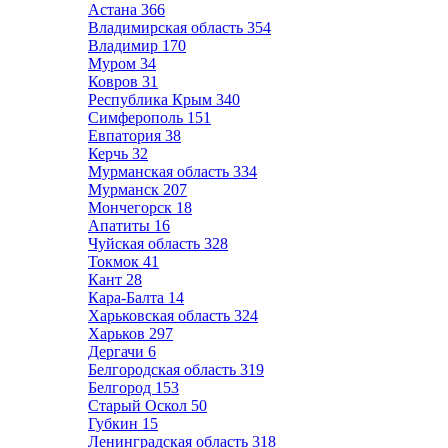
Астана
366
Владимирская область
354
Владимир
170
Муром
34
Ковров
31
Республика Крым
340
Симферополь
151
Евпатория
38
Керчь
32
Мурманская область
334
Мурманск
207
Мончегорск
18
Апатиты
16
Чуйская область
328
Токмок
41
Кант
28
Кара-Балта
14
Харьковская область
324
Харьков
297
Дергачи
6
Белгородская область
319
Белгород
153
Старый Оскол
50
Губкин
15
Ленинградская область
318