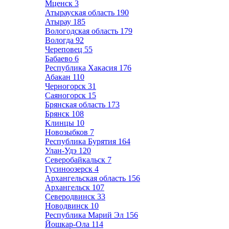
Мценск
3
Атырауская область
190
Атырау
185
Вологодская область
179
Вологда
92
Череповец
55
Бабаево
6
Республика Хакасия
176
Абакан
110
Черногорск
31
Саяногорск
15
Брянская область
173
Брянск
108
Клинцы
10
Новозыбков
7
Республика Бурятия
164
Улан-Удэ
120
Северобайкальск
7
Гусиноозерск
4
Архангельская область
156
Архангельск
107
Северодвинск
33
Новодвинск
10
Республика Марий Эл
156
Йошкар-Ола
114