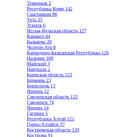
Темников
2
Республика Коми
142
Сыктывкар
86
Ухта
25
Усинск
6
Иссык-Кульская область
127
Каракол
44
Балыкчы
20
Чолпон-Ата
8
Кабардино-Балкарская Республика
126
Нальчик
109
Майский
3
Нарткала
2
Киевская область
123
Бровары
23
Борисполь
13
Ирпень
12
Смоленская область
122
Смоленск
74
Ярцево
14
Гагарин
5
Республика Алтай
121
Горно-Алтайск
37
Костромская область
120
Кострома
91