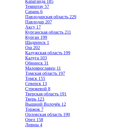
Караганда
185
Темиртау
57
Сарань
6
Павлодарская область
229
Павлодар
207
Аксу
17
Курганская область
211
Курган
199
Шадринск
1
Ош
202
Калужская область
199
Калуга
103
Обнинск
31
Малоярославец
11
Томская область
197
Томск
155
Северск
13
Стрежевой
8
Тверская область
191
Тверь
123
Вышний Волочёк
12
Торжок
7
Орловская область
190
Орел
158
Ливны
4