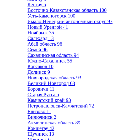
Кентау
5
Восточно-Казахстанская область
100
Усть-Каменогорск
100
Ямало-Ненецкий автономный округ
97
Новый Уренгой
41
Ноябрьск
35
Салехард
13
Абай область
96
Семей
96
Сахалинская область
94
Южно-Сахалинск
55
Корсаков
10
Долинск
9
Новгородская область
93
Великий Новгород
63
Боровичи
11
Старая Русса
5
Камчатский край
93
Петропавловск-Камчатский
72
Елизово
11
Вилючинск
2
Акмолинская область
89
Кокшетау
42
Щучинск
13
Макинск
6