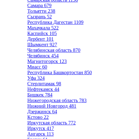
Самара
679
Тольятти
238
Сызрань
52
Республика Дагестан
1109
Махачкала
522
Каспийск
105
Дербент
101
Шымкент
927
Челябинская область
870
Челябинск
454
Магнитогорск
123
Миасс
60
Республика Башкортостан
850
Уфа
324
Стерлитамак
98
Нефтекамск
44
Бишкек
784
Нижегородская область
783
Нижний Новгород
481
Дзержинск
64
Кстово
22
Иркутская область
772
Иркутск
417
Ангарск
113