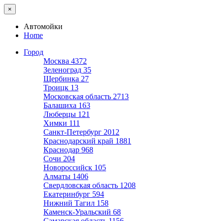
×
Автомойки
Home
Город
Москва
4372
Зеленоград
35
Щербинка
27
Троицк
13
Московская область
2713
Балашиха
163
Люберцы
121
Химки
111
Санкт-Петербург
2012
Краснодарский край
1881
Краснодар
968
Сочи
204
Новороссийск
105
Алматы
1406
Свердловская область
1208
Екатеринбург
594
Нижний Тагил
158
Каменск-Уральский
68
Самарская область
1156