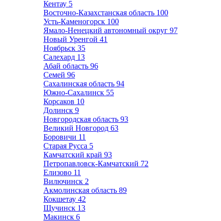
Кентау
5
Восточно-Казахстанская область
100
Усть-Каменогорск
100
Ямало-Ненецкий автономный округ
97
Новый Уренгой
41
Ноябрьск
35
Салехард
13
Абай область
96
Семей
96
Сахалинская область
94
Южно-Сахалинск
55
Корсаков
10
Долинск
9
Новгородская область
93
Великий Новгород
63
Боровичи
11
Старая Русса
5
Камчатский край
93
Петропавловск-Камчатский
72
Елизово
11
Вилючинск
2
Акмолинская область
89
Кокшетау
42
Щучинск
13
Макинск
6