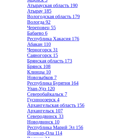
Атырауская область
190
Атырау
185
Вологодская область
179
Вологда
92
Череповец
55
Бабаево
6
Республика Хакасия
176
Абакан
110
Черногорск
31
Саяногорск
15
Брянская область
173
Брянск
108
Клинцы
10
Новозыбков
7
Республика Бурятия
164
Улан-Удэ
120
Северобайкальск
7
Гусиноозерск
4
Архангельская область
156
Архангельск
107
Северодвинск
33
Новодвинск
10
Республика Марий Эл
156
Йошкар-Ола
114