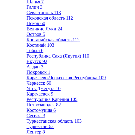
Шарья
7
Галич
3
Севастополь
113
Псковская область
112
Псков
60
Великие Луки
24
Остров
5
Костанайская область
112
Костанай
103
Тобыл
6
Республика Саха (Якутия)
110
Якутск
92
Алдан
3
Покровск
1
Карачаево-Черкесская Республика
109
Черкесск
60
Усть-Джегута
10
Карачаевск
9
Республика Карелия
105
Петрозаводск
82
Костомукша
6
Сегежа
3
Туркестанская область
103
Туркестан
62
Ленгер
8