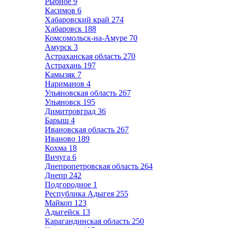
Рыбное
9
Касимов
6
Хабаровский край
274
Хабаровск
188
Комсомольск-на-Амуре
70
Амурск
3
Астраханская область
270
Астрахань
197
Камызяк
7
Нариманов
4
Ульяновская область
267
Ульяновск
195
Димитровград
36
Барыш
4
Ивановская область
267
Иваново
189
Кохма
18
Вичуга
6
Днепропетровская область
264
Днепр
242
Подгородное
1
Республика Адыгея
255
Майкоп
123
Адыгейск
13
Карагандинская область
250