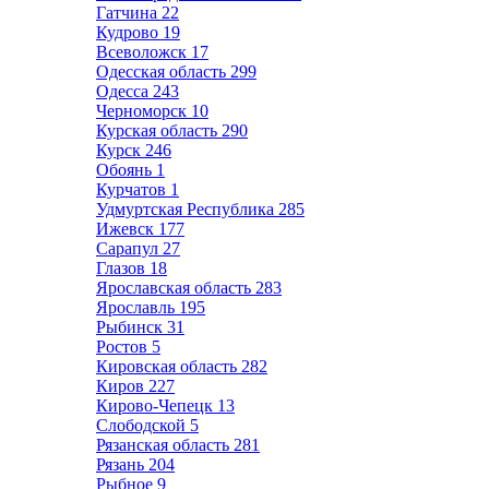
Гатчина
22
Кудрово
19
Всеволожск
17
Одесская область
299
Одесса
243
Черноморск
10
Курская область
290
Курск
246
Обоянь
1
Курчатов
1
Удмуртская Республика
285
Ижевск
177
Сарапул
27
Глазов
18
Ярославская область
283
Ярославль
195
Рыбинск
31
Ростов
5
Кировская область
282
Киров
227
Кирово-Чепецк
13
Слободской
5
Рязанская область
281
Рязань
204
Рыбное
9