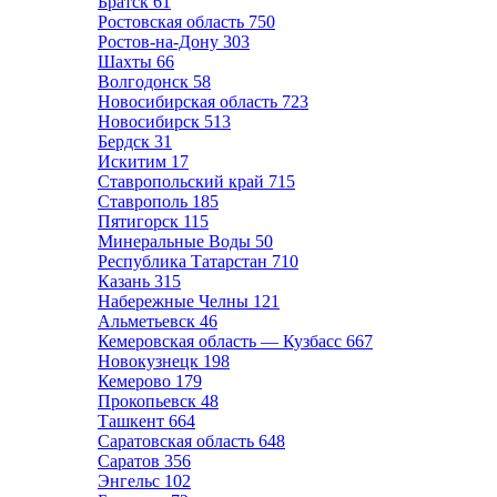
Братск
61
Ростовская область
750
Ростов-на-Дону
303
Шахты
66
Волгодонск
58
Новосибирская область
723
Новосибирск
513
Бердск
31
Искитим
17
Ставропольский край
715
Ставрополь
185
Пятигорск
115
Минеральные Воды
50
Республика Татарстан
710
Казань
315
Набережные Челны
121
Альметьевск
46
Кемеровская область — Кузбасс
667
Новокузнецк
198
Кемерово
179
Прокопьевск
48
Ташкент
664
Саратовская область
648
Саратов
356
Энгельс
102