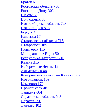
Братск
61
Ростовская область
750
Ростов-на-Дону
303
Шахты
66
Волгодонск
58
Новосибирская область
723
Новосибирск
513
Бердск
31
Искитим
17
Ставропольский край
715
Ставрополь
185
Пятигорск
115
Минеральные Воды
50
Республика Татарстан
710
Казань
315
Набережные Челны
121
Альметьевск
46
Кемеровская область — Кузбасс
667
Новокузнецк
198
Кемерово
179
Прокопьевск
48
Ташкент
664
Саратовская область
648
Саратов
356
Энгельс
102