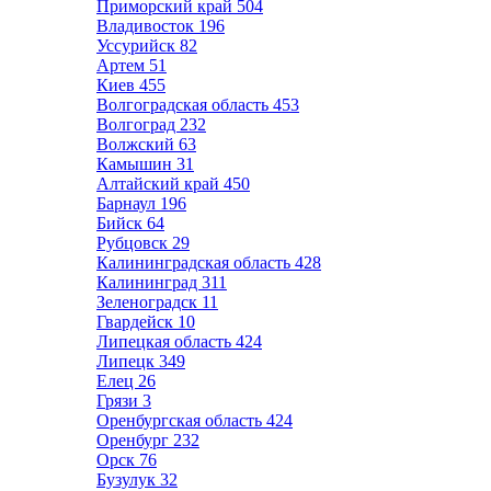
Приморский край
504
Владивосток
196
Уссурийск
82
Артем
51
Киев
455
Волгоградская область
453
Волгоград
232
Волжский
63
Камышин
31
Алтайский край
450
Барнаул
196
Бийск
64
Рубцовск
29
Калининградская область
428
Калининград
311
Зеленоградск
11
Гвардейск
10
Липецкая область
424
Липецк
349
Елец
26
Грязи
3
Оренбургская область
424
Оренбург
232
Орск
76
Бузулук
32