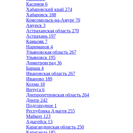
Касимов
6
Хабаровский край
274
Хабаровск
188
Комсомольск-на-Амуре
70
Амурск
3
Астраханская область
270
Астрахань
197
Камызяк
7
Нариманов
4
Ульяновская область
267
Ульяновск
195
Димитровград
36
Барыш
4
Ивановская область
267
Иваново
189
Кохма
18
Вичуга
6
Днепропетровская область
264
Днепр
242
Подгородное
1
Республика Адыгея
255
Майкоп
123
Адыгейск
13
Карагандинская область
250
Караганда
185