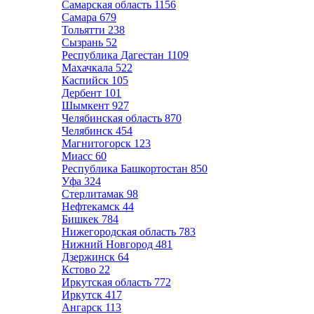
Самарская область
1156
Самара
679
Тольятти
238
Сызрань
52
Республика Дагестан
1109
Махачкала
522
Каспийск
105
Дербент
101
Шымкент
927
Челябинская область
870
Челябинск
454
Магнитогорск
123
Миасс
60
Республика Башкортостан
850
Уфа
324
Стерлитамак
98
Нефтекамск
44
Бишкек
784
Нижегородская область
783
Нижний Новгород
481
Дзержинск
64
Кстово
22
Иркутская область
772
Иркутск
417
Ангарск
113