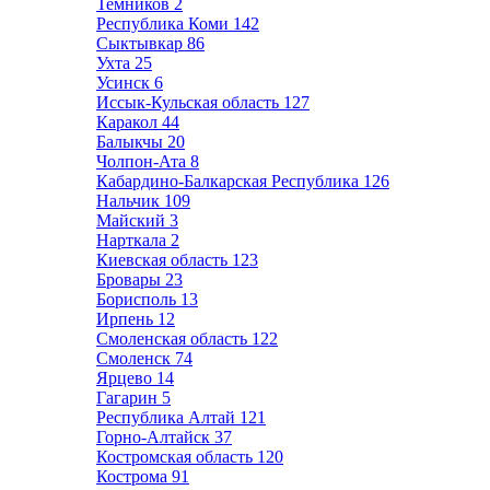
Темников
2
Республика Коми
142
Сыктывкар
86
Ухта
25
Усинск
6
Иссык-Кульская область
127
Каракол
44
Балыкчы
20
Чолпон-Ата
8
Кабардино-Балкарская Республика
126
Нальчик
109
Майский
3
Нарткала
2
Киевская область
123
Бровары
23
Борисполь
13
Ирпень
12
Смоленская область
122
Смоленск
74
Ярцево
14
Гагарин
5
Республика Алтай
121
Горно-Алтайск
37
Костромская область
120
Кострома
91