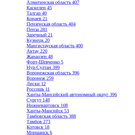
Алматинская область
407
Каскелен
45
Талгар
40
Конаев
21
Пензенская область
404
Пенза
281
Заречный
21
Кузнецк
20
Мангистауская область
400
Актау
220
Жанаозен
48
Форт-Шевченко
5
Нур-Султан
399
Воронежская область
396
Воронеж
259
Лиски
12
Россошь
11
Ханты-Мансийский автономный округ
396
Сургут
148
Нижневартовск
108
Ханты-Мансийск
53
Тамбовская область
388
Тамбов
273
Котовск
18
Моршанск
6