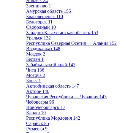
Волжск
24
Звенигово
1
Амурская область
155
Благовещенск
110
Белогорск
11
Свободный
10
Западно-Казахстанская область
153
Уральск
132
Республика Северная Осетия — Алания
152
Владикавказ
148
Моздок
2
Беслан
1
Забайкальский край
147
Чита
136
Могоча
2
Борзя
1
Актюбинская область
147
Актобе
146
Чувашская Республика — Чувашия
143
Чебоксары
96
Новочебоксарск
17
Канаш
10
Республика Мордовия
142
Саранск
85
Рузаевка
9