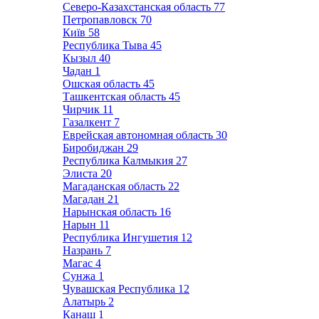
Северо-Казахстанская область
77
Петропавловск
70
Київ
58
Республика Тыва
45
Кызыл
40
Чадан
1
Ошская область
45
Ташкентская область
45
Чирчик
11
Газалкент
7
Еврейская автономная область
30
Биробиджан
29
Республика Калмыкия
27
Элиста
20
Магаданская область
22
Магадан
21
Нарынская область
16
Нарын
11
Республика Ингушетия
12
Назрань
7
Магас
4
Сунжа
1
Чувашская Республика
12
Алатырь
2
Канаш
1