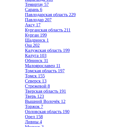
Темиртау
57
Сарань
6
Павлодарская область
229
Павлодар
207
Аксу
17
Курганская область
211
Курган
199
Шадринск
1
Ош
202
Калужская область
199
Калуга
103
Обнинск
31
Малоярославец
11
Томская область
197
Томск
155
Северск
13
Стрежевой
8
Тверская область
191
Тверь
123
Вышний Волочёк
12
Торжок
7
Орловская область
190
Орел
158
Ливны
4
Мценск
3