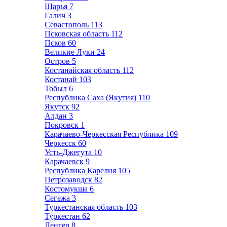
Шарья
7
Галич
3
Севастополь
113
Псковская область
112
Псков
60
Великие Луки
24
Остров
5
Костанайская область
112
Костанай
103
Тобыл
6
Республика Саха (Якутия)
110
Якутск
92
Алдан
3
Покровск
1
Карачаево-Черкесская Республика
109
Черкесск
60
Усть-Джегута
10
Карачаевск
9
Республика Карелия
105
Петрозаводск
82
Костомукша
6
Сегежа
3
Туркестанская область
103
Туркестан
62
Ленгер
8