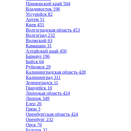
Приморский край
504
Владивосток
196
Уссурийск
82
Артем
51
Киев
455
Волгоградская область
453
Волгоград
232
Волжский
63
Камышин
31
Алтайский край
450
Барнаул
196
Бийск
64
Рубцовск
29
Калининградская область
428
Калининград
311
Зеленоградск
11
Гвардейск
10
Липецкая область
424
Липецк
349
Елец
26
Грязи
3
Оренбургская область
424
Оренбург
232
Орск
76
Бузулук
32