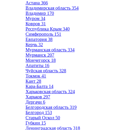
Астана
366
Владимирская область
354
Владимир
170
Муром
34
Ковров
31
Республика Крым
340
Симферополь
151
Евпатория
38
Керчь
32
Мурманская область
334
Мурманск
207
Мончегорск
18
Апатиты
16
Чуйская область
328
Токмок
41
Кант
28
Кара-Балта
14
Харьковская область
324
Харьков
297
Дергачи
6
Белгородская область
319
Белгород
153
Старый Оскол
50
Губкин
15
Ленинградская область
318