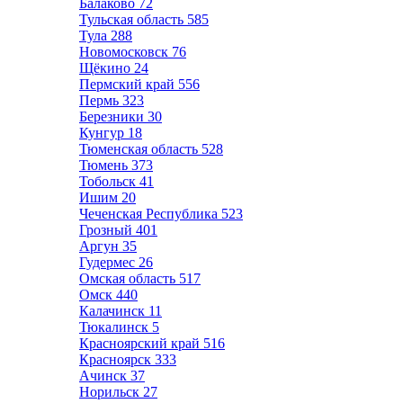
Балаково
72
Тульская область
585
Тула
288
Новомосковск
76
Щёкино
24
Пермский край
556
Пермь
323
Березники
30
Кунгур
18
Тюменская область
528
Тюмень
373
Тобольск
41
Ишим
20
Чеченская Республика
523
Грозный
401
Аргун
35
Гудермес
26
Омская область
517
Омск
440
Калачинск
11
Тюкалинск
5
Красноярский край
516
Красноярск
333
Ачинск
37
Норильск
27