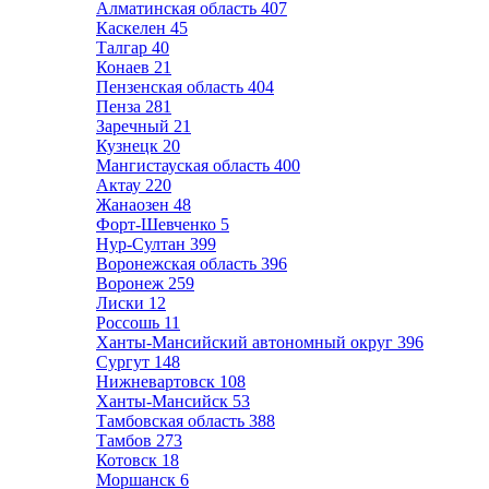
Алматинская область
407
Каскелен
45
Талгар
40
Конаев
21
Пензенская область
404
Пенза
281
Заречный
21
Кузнецк
20
Мангистауская область
400
Актау
220
Жанаозен
48
Форт-Шевченко
5
Нур-Султан
399
Воронежская область
396
Воронеж
259
Лиски
12
Россошь
11
Ханты-Мансийский автономный округ
396
Сургут
148
Нижневартовск
108
Ханты-Мансийск
53
Тамбовская область
388
Тамбов
273
Котовск
18
Моршанск
6