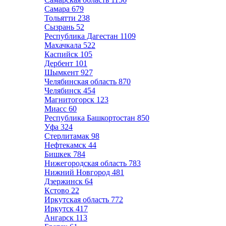
Самара
679
Тольятти
238
Сызрань
52
Республика Дагестан
1109
Махачкала
522
Каспийск
105
Дербент
101
Шымкент
927
Челябинская область
870
Челябинск
454
Магнитогорск
123
Миасс
60
Республика Башкортостан
850
Уфа
324
Стерлитамак
98
Нефтекамск
44
Бишкек
784
Нижегородская область
783
Нижний Новгород
481
Дзержинск
64
Кстово
22
Иркутская область
772
Иркутск
417
Ангарск
113