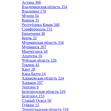
Астана
366
Владимирская область
354
Владимир
170
Муром
34
Ковров
31
Республика Крым
340
Симферополь
151
Евпатория
38
Керчь
32
Мурманская область
334
Мурманск
207
Мончегорск
18
Апатиты
16
Чуйская область
328
Токмок
41
Кант
28
Кара-Балта
14
Харьковская область
324
Харьков
297
Дергачи
6
Белгородская область
319
Белгород
153
Старый Оскол
50
Губкин
15
Ленинградская область
318