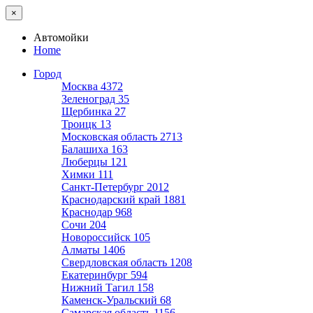
×
Автомойки
Home
Город
Москва
4372
Зеленоград
35
Щербинка
27
Троицк
13
Московская область
2713
Балашиха
163
Люберцы
121
Химки
111
Санкт-Петербург
2012
Краснодарский край
1881
Краснодар
968
Сочи
204
Новороссийск
105
Алматы
1406
Свердловская область
1208
Екатеринбург
594
Нижний Тагил
158
Каменск-Уральский
68
Самарская область
1156