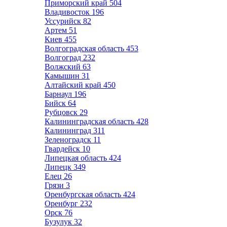
Приморский край
504
Владивосток
196
Уссурийск
82
Артем
51
Киев
455
Волгоградская область
453
Волгоград
232
Волжский
63
Камышин
31
Алтайский край
450
Барнаул
196
Бийск
64
Рубцовск
29
Калининградская область
428
Калининград
311
Зеленоградск
11
Гвардейск
10
Липецкая область
424
Липецк
349
Елец
26
Грязи
3
Оренбургская область
424
Оренбург
232
Орск
76
Бузулук
32