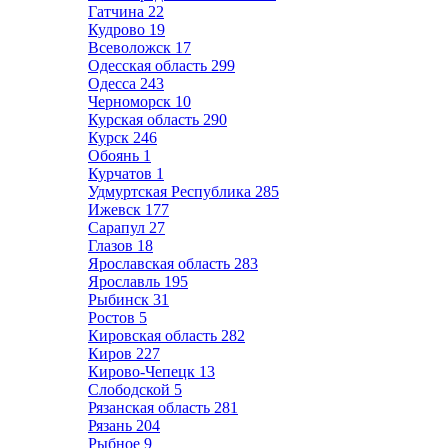
Гатчина
22
Кудрово
19
Всеволожск
17
Одесская область
299
Одесса
243
Черноморск
10
Курская область
290
Курск
246
Обоянь
1
Курчатов
1
Удмуртская Республика
285
Ижевск
177
Сарапул
27
Глазов
18
Ярославская область
283
Ярославль
195
Рыбинск
31
Ростов
5
Кировская область
282
Киров
227
Кирово-Чепецк
13
Слободской
5
Рязанская область
281
Рязань
204
Рыбное
9