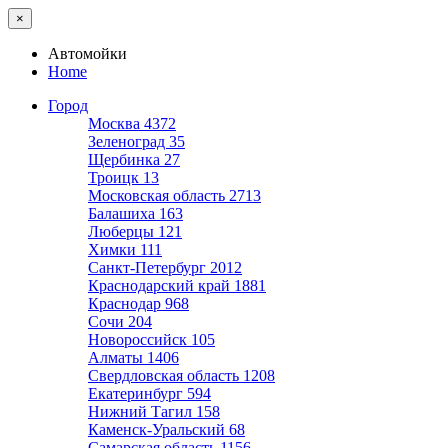
×
Автомойки
Home
Город
Москва
4372
Зеленоград
35
Щербинка
27
Троицк
13
Московская область
2713
Балашиха
163
Люберцы
121
Химки
111
Санкт-Петербург
2012
Краснодарский край
1881
Краснодар
968
Сочи
204
Новороссийск
105
Алматы
1406
Свердловская область
1208
Екатеринбург
594
Нижний Тагил
158
Каменск-Уральский
68
Самарская область
1156