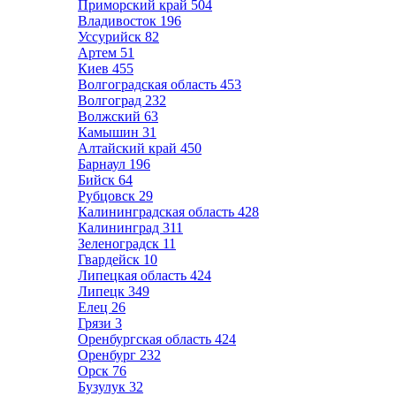
Приморский край
504
Владивосток
196
Уссурийск
82
Артем
51
Киев
455
Волгоградская область
453
Волгоград
232
Волжский
63
Камышин
31
Алтайский край
450
Барнаул
196
Бийск
64
Рубцовск
29
Калининградская область
428
Калининград
311
Зеленоградск
11
Гвардейск
10
Липецкая область
424
Липецк
349
Елец
26
Грязи
3
Оренбургская область
424
Оренбург
232
Орск
76
Бузулук
32