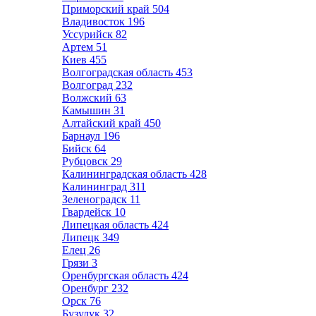
Приморский край
504
Владивосток
196
Уссурийск
82
Артем
51
Киев
455
Волгоградская область
453
Волгоград
232
Волжский
63
Камышин
31
Алтайский край
450
Барнаул
196
Бийск
64
Рубцовск
29
Калининградская область
428
Калининград
311
Зеленоградск
11
Гвардейск
10
Липецкая область
424
Липецк
349
Елец
26
Грязи
3
Оренбургская область
424
Оренбург
232
Орск
76
Бузулук
32