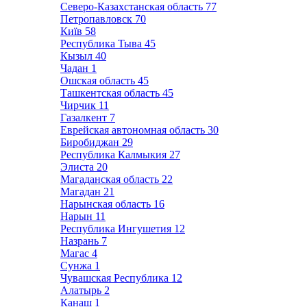
Северо-Казахстанская область
77
Петропавловск
70
Київ
58
Республика Тыва
45
Кызыл
40
Чадан
1
Ошская область
45
Ташкентская область
45
Чирчик
11
Газалкент
7
Еврейская автономная область
30
Биробиджан
29
Республика Калмыкия
27
Элиста
20
Магаданская область
22
Магадан
21
Нарынская область
16
Нарын
11
Республика Ингушетия
12
Назрань
7
Магас
4
Сунжа
1
Чувашская Республика
12
Алатырь
2
Канаш
1