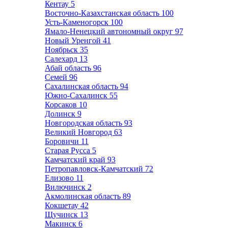
Кентау
5
Восточно-Казахстанская область
100
Усть-Каменогорск
100
Ямало-Ненецкий автономный округ
97
Новый Уренгой
41
Ноябрьск
35
Салехард
13
Абай область
96
Семей
96
Сахалинская область
94
Южно-Сахалинск
55
Корсаков
10
Долинск
9
Новгородская область
93
Великий Новгород
63
Боровичи
11
Старая Русса
5
Камчатский край
93
Петропавловск-Камчатский
72
Елизово
11
Вилючинск
2
Акмолинская область
89
Кокшетау
42
Щучинск
13
Макинск
6