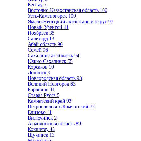
Кентау
5
Восточно-Казахстанская область
100
Усть-Каменогорск
100
Ямало-Ненецкий автономный округ
97
Новый Уренгой
41
Ноябрьск
35
Салехард
13
Абай область
96
Семей
96
Сахалинская область
94
Южно-Сахалинск
55
Корсаков
10
Долинск
9
Новгородская область
93
Великий Новгород
63
Боровичи
11
Старая Русса
5
Камчатский край
93
Петропавловск-Камчатский
72
Елизово
11
Вилючинск
2
Акмолинская область
89
Кокшетау
42
Щучинск
13
Макинск
6