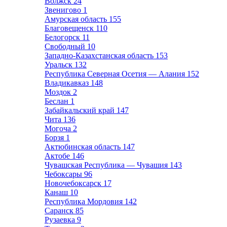
Волжск
24
Звенигово
1
Амурская область
155
Благовещенск
110
Белогорск
11
Свободный
10
Западно-Казахстанская область
153
Уральск
132
Республика Северная Осетия — Алания
152
Владикавказ
148
Моздок
2
Беслан
1
Забайкальский край
147
Чита
136
Могоча
2
Борзя
1
Актюбинская область
147
Актобе
146
Чувашская Республика — Чувашия
143
Чебоксары
96
Новочебоксарск
17
Канаш
10
Республика Мордовия
142
Саранск
85
Рузаевка
9