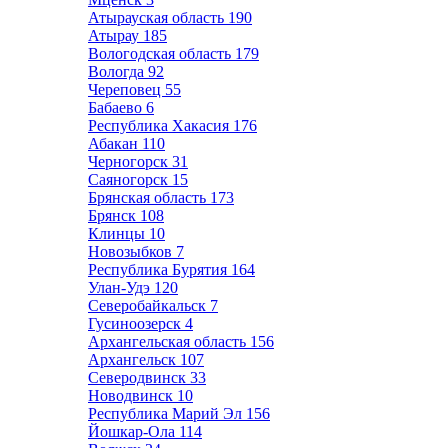
Атырауская область
190
Атырау
185
Вологодская область
179
Вологда
92
Череповец
55
Бабаево
6
Республика Хакасия
176
Абакан
110
Черногорск
31
Саяногорск
15
Брянская область
173
Брянск
108
Клинцы
10
Новозыбков
7
Республика Бурятия
164
Улан-Удэ
120
Северобайкальск
7
Гусиноозерск
4
Архангельская область
156
Архангельск
107
Северодвинск
33
Новодвинск
10
Республика Марий Эл
156
Йошкар-Ола
114