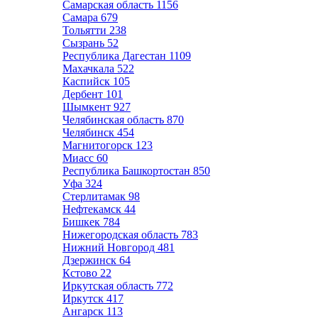
Самарская область
1156
Самара
679
Тольятти
238
Сызрань
52
Республика Дагестан
1109
Махачкала
522
Каспийск
105
Дербент
101
Шымкент
927
Челябинская область
870
Челябинск
454
Магнитогорск
123
Миасс
60
Республика Башкортостан
850
Уфа
324
Стерлитамак
98
Нефтекамск
44
Бишкек
784
Нижегородская область
783
Нижний Новгород
481
Дзержинск
64
Кстово
22
Иркутская область
772
Иркутск
417
Ангарск
113