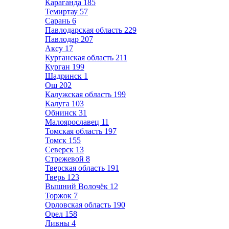
Караганда
185
Темиртау
57
Сарань
6
Павлодарская область
229
Павлодар
207
Аксу
17
Курганская область
211
Курган
199
Шадринск
1
Ош
202
Калужская область
199
Калуга
103
Обнинск
31
Малоярославец
11
Томская область
197
Томск
155
Северск
13
Стрежевой
8
Тверская область
191
Тверь
123
Вышний Волочёк
12
Торжок
7
Орловская область
190
Орел
158
Ливны
4