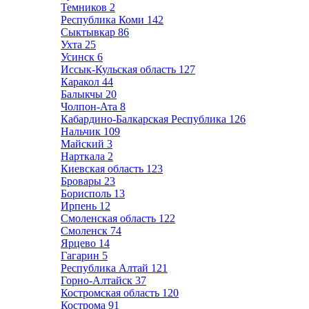
Темников
2
Республика Коми
142
Сыктывкар
86
Ухта
25
Усинск
6
Иссык-Кульская область
127
Каракол
44
Балыкчы
20
Чолпон-Ата
8
Кабардино-Балкарская Республика
126
Нальчик
109
Майский
3
Нарткала
2
Киевская область
123
Бровары
23
Борисполь
13
Ирпень
12
Смоленская область
122
Смоленск
74
Ярцево
14
Гагарин
5
Республика Алтай
121
Горно-Алтайск
37
Костромская область
120
Кострома
91