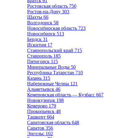
Братск
61
Ростовская область
750
Ростов-на-Дону
303
Шахты
66
Волгодонск
58
Новосибирская область
723
Новосибирск
513
Бердск
31
Искитим
17
Ставропольский край
715
Ставрополь
185
Пятигорск
115
Минеральные Воды
50
Республика Татарстан
710
Казань
315
Набережные Челны
121
Альметьевск
46
Кемеровская область — Кузбасс
667
Новокузнецк
198
Кемерово
179
Прокопьевск
48
Ташкент
664
Саратовская область
648
Саратов
356
Энгельс
102