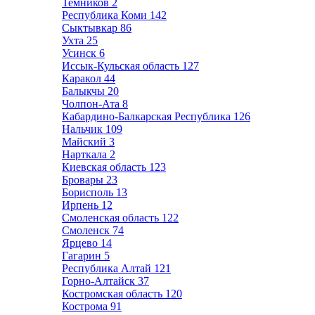
Темников
2
Республика Коми
142
Сыктывкар
86
Ухта
25
Усинск
6
Иссык-Кульская область
127
Каракол
44
Балыкчы
20
Чолпон-Ата
8
Кабардино-Балкарская Республика
126
Нальчик
109
Майский
3
Нарткала
2
Киевская область
123
Бровары
23
Борисполь
13
Ирпень
12
Смоленская область
122
Смоленск
74
Ярцево
14
Гагарин
5
Республика Алтай
121
Горно-Алтайск
37
Костромская область
120
Кострома
91