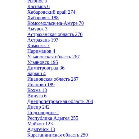
Рыбное
9
Касимов
6
Хабаровский край
274
Хабаровск
188
Комсомольск-на-Амуре
70
Амурск
3
Астраханская область
270
Астрахань
197
Камызяк
7
Нариманов
4
Ульяновская область
267
Ульяновск
195
Димитровград
36
Барыш
4
Ивановская область
267
Иваново
189
Кохма
18
Вичуга
6
Днепропетровская область
264
Днепр
242
Подгородное
1
Республика Адыгея
255
Майкоп
123
Адыгейск
13
Карагандинская область
250