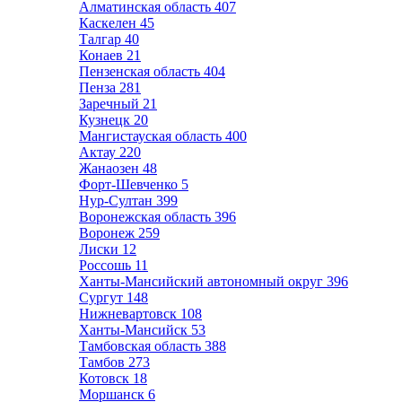
Алматинская область
407
Каскелен
45
Талгар
40
Конаев
21
Пензенская область
404
Пенза
281
Заречный
21
Кузнецк
20
Мангистауская область
400
Актау
220
Жанаозен
48
Форт-Шевченко
5
Нур-Султан
399
Воронежская область
396
Воронеж
259
Лиски
12
Россошь
11
Ханты-Мансийский автономный округ
396
Сургут
148
Нижневартовск
108
Ханты-Мансийск
53
Тамбовская область
388
Тамбов
273
Котовск
18
Моршанск
6