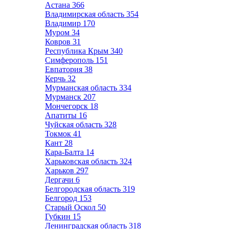
Астана
366
Владимирская область
354
Владимир
170
Муром
34
Ковров
31
Республика Крым
340
Симферополь
151
Евпатория
38
Керчь
32
Мурманская область
334
Мурманск
207
Мончегорск
18
Апатиты
16
Чуйская область
328
Токмок
41
Кант
28
Кара-Балта
14
Харьковская область
324
Харьков
297
Дергачи
6
Белгородская область
319
Белгород
153
Старый Оскол
50
Губкин
15
Ленинградская область
318