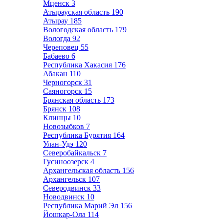
Мценск
3
Атырауская область
190
Атырау
185
Вологодская область
179
Вологда
92
Череповец
55
Бабаево
6
Республика Хакасия
176
Абакан
110
Черногорск
31
Саяногорск
15
Брянская область
173
Брянск
108
Клинцы
10
Новозыбков
7
Республика Бурятия
164
Улан-Удэ
120
Северобайкальск
7
Гусиноозерск
4
Архангельская область
156
Архангельск
107
Северодвинск
33
Новодвинск
10
Республика Марий Эл
156
Йошкар-Ола
114