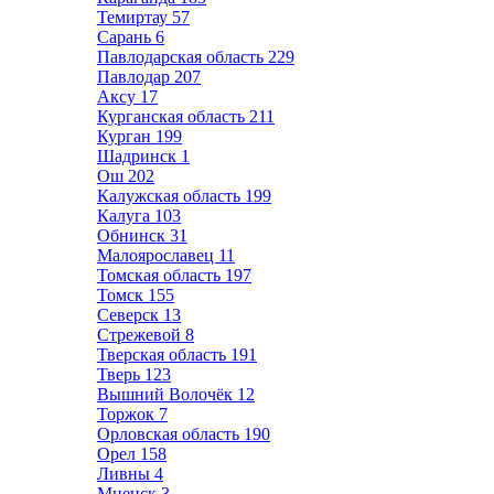
Темиртау
57
Сарань
6
Павлодарская область
229
Павлодар
207
Аксу
17
Курганская область
211
Курган
199
Шадринск
1
Ош
202
Калужская область
199
Калуга
103
Обнинск
31
Малоярославец
11
Томская область
197
Томск
155
Северск
13
Стрежевой
8
Тверская область
191
Тверь
123
Вышний Волочёк
12
Торжок
7
Орловская область
190
Орел
158
Ливны
4
Мценск
3