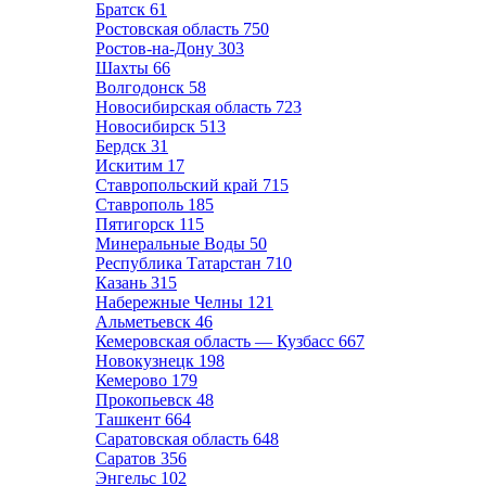
Братск
61
Ростовская область
750
Ростов-на-Дону
303
Шахты
66
Волгодонск
58
Новосибирская область
723
Новосибирск
513
Бердск
31
Искитим
17
Ставропольский край
715
Ставрополь
185
Пятигорск
115
Минеральные Воды
50
Республика Татарстан
710
Казань
315
Набережные Челны
121
Альметьевск
46
Кемеровская область — Кузбасс
667
Новокузнецк
198
Кемерово
179
Прокопьевск
48
Ташкент
664
Саратовская область
648
Саратов
356
Энгельс
102