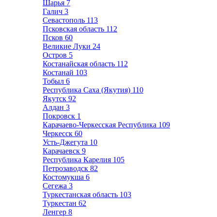
Шарья
7
Галич
3
Севастополь
113
Псковская область
112
Псков
60
Великие Луки
24
Остров
5
Костанайская область
112
Костанай
103
Тобыл
6
Республика Саха (Якутия)
110
Якутск
92
Алдан
3
Покровск
1
Карачаево-Черкесская Республика
109
Черкесск
60
Усть-Джегута
10
Карачаевск
9
Республика Карелия
105
Петрозаводск
82
Костомукша
6
Сегежа
3
Туркестанская область
103
Туркестан
62
Ленгер
8