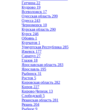
Гатчина
22
Кудрово
19
Всеволожск
17
Одесская область
299
Одесса
243
Черноморск
10
Курская область
290
Курск
246
Обоянь
1
Курчатов
1
Удмуртская Республика
285
Ижевск
177
Сарапул
27
Глазов
18
Ярославская область
283
Ярославль
195
Рыбинск
31
Ростов
5
Кировская область
282
Киров
227
Кирово-Чепецк
13
Слободской
5
Рязанская область
281
Рязань
204
Рыбное
9