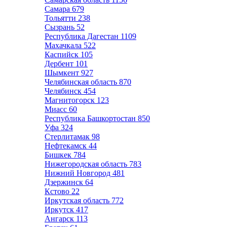
Самара
679
Тольятти
238
Сызрань
52
Республика Дагестан
1109
Махачкала
522
Каспийск
105
Дербент
101
Шымкент
927
Челябинская область
870
Челябинск
454
Магнитогорск
123
Миасс
60
Республика Башкортостан
850
Уфа
324
Стерлитамак
98
Нефтекамск
44
Бишкек
784
Нижегородская область
783
Нижний Новгород
481
Дзержинск
64
Кстово
22
Иркутская область
772
Иркутск
417
Ангарск
113