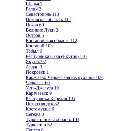
Шарья
7
Галич
3
Севастополь
113
Псковская область
112
Псков
60
Великие Луки
24
Остров
5
Костанайская область
112
Костанай
103
Тобыл
6
Республика Саха (Якутия)
110
Якутск
92
Алдан
3
Покровск
1
Карачаево-Черкесская Республика
109
Черкесск
60
Усть-Джегута
10
Карачаевск
9
Республика Карелия
105
Петрозаводск
82
Костомукша
6
Сегежа
3
Туркестанская область
103
Туркестан
62
Ленгер
8