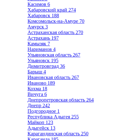
Касимов
6
Хабаровский край
274
Хабаровск
188
Комсомольск-на-Амуре
70
Амурск
3
Астраханская область
270
Астрахань
197
Камызяк
7
Нариманов
4
Ульяновская область
267
Ульяновск
195
Димитровград
36
Барыш
4
Ивановская область
267
Иваново
189
Кохма
18
Вичуга
6
Днепропетровская область
264
Днепр
242
Подгородное
1
Республика Адыгея
255
Майкоп
123
Адыгейск
13
Карагандинская область
250
Караганда
185