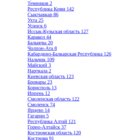
Темников
2
Республика Коми
142
Сыктывкар
86
Ухта
25
Усинск
6
Иссык-Кульская область
127
Каракол
44
Балыкчы
20
Чолпон-Ата
8
Кабардино-Балкарская Республика
126
Нальчик
109
Майский
3
Нарткала
2
Киевская область
123
Бровары
23
Борисполь
13
Ирпень
12
Смоленская область
122
Смоленск
74
Ярцево
14
Гагарин
5
Республика Алтай
121
Горно-Алтайск
37
Костромская область
120
Кострома
91