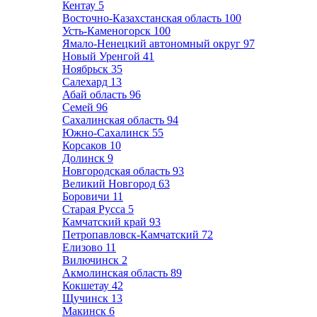
Кентау
5
Восточно-Казахстанская область
100
Усть-Каменогорск
100
Ямало-Ненецкий автономный округ
97
Новый Уренгой
41
Ноябрьск
35
Салехард
13
Абай область
96
Семей
96
Сахалинская область
94
Южно-Сахалинск
55
Корсаков
10
Долинск
9
Новгородская область
93
Великий Новгород
63
Боровичи
11
Старая Русса
5
Камчатский край
93
Петропавловск-Камчатский
72
Елизово
11
Вилючинск
2
Акмолинская область
89
Кокшетау
42
Щучинск
13
Макинск
6