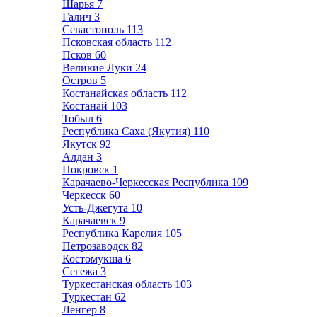
Шарья
7
Галич
3
Севастополь
113
Псковская область
112
Псков
60
Великие Луки
24
Остров
5
Костанайская область
112
Костанай
103
Тобыл
6
Республика Саха (Якутия)
110
Якутск
92
Алдан
3
Покровск
1
Карачаево-Черкесская Республика
109
Черкесск
60
Усть-Джегута
10
Карачаевск
9
Республика Карелия
105
Петрозаводск
82
Костомукша
6
Сегежа
3
Туркестанская область
103
Туркестан
62
Ленгер
8