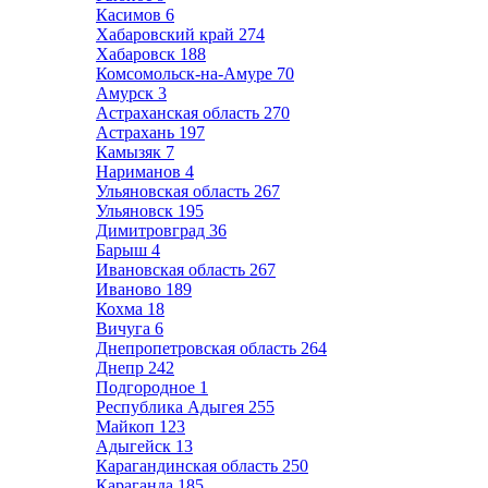
Касимов
6
Хабаровский край
274
Хабаровск
188
Комсомольск-на-Амуре
70
Амурск
3
Астраханская область
270
Астрахань
197
Камызяк
7
Нариманов
4
Ульяновская область
267
Ульяновск
195
Димитровград
36
Барыш
4
Ивановская область
267
Иваново
189
Кохма
18
Вичуга
6
Днепропетровская область
264
Днепр
242
Подгородное
1
Республика Адыгея
255
Майкоп
123
Адыгейск
13
Карагандинская область
250
Караганда
185