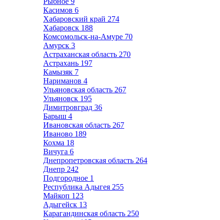
Рыбное
9
Касимов
6
Хабаровский край
274
Хабаровск
188
Комсомольск-на-Амуре
70
Амурск
3
Астраханская область
270
Астрахань
197
Камызяк
7
Нариманов
4
Ульяновская область
267
Ульяновск
195
Димитровград
36
Барыш
4
Ивановская область
267
Иваново
189
Кохма
18
Вичуга
6
Днепропетровская область
264
Днепр
242
Подгородное
1
Республика Адыгея
255
Майкоп
123
Адыгейск
13
Карагандинская область
250