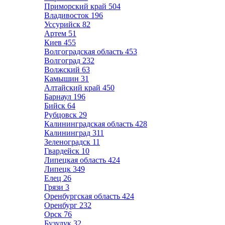
Приморский край
504
Владивосток
196
Уссурийск
82
Артем
51
Киев
455
Волгоградская область
453
Волгоград
232
Волжский
63
Камышин
31
Алтайский край
450
Барнаул
196
Бийск
64
Рубцовск
29
Калининградская область
428
Калининград
311
Зеленоградск
11
Гвардейск
10
Липецкая область
424
Липецк
349
Елец
26
Грязи
3
Оренбургская область
424
Оренбург
232
Орск
76
Бузулук
32