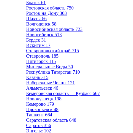
Братск
61
Ростовская область
750
Ростов-на-Дону
303
Шахты
66
Волгодонск
58
Новосибирская область
723
Новосибирск
513
Бердск
31
Искитим
17
Ставропольский край
715
Ставрополь
185
Пятигорск
115
Минеральные Воды
50
Республика Татарстан
710
Казань
315
Набережные Челны
121
Альметьевск
46
Кемеровская область — Кузбасс
667
Новокузнецк
198
Кемерово
179
Прокопьевск
48
Ташкент
664
Саратовская область
648
Саратов
356
Энгельс
102