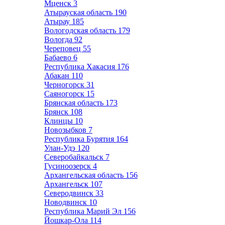
Мценск
3
Атырауская область
190
Атырау
185
Вологодская область
179
Вологда
92
Череповец
55
Бабаево
6
Республика Хакасия
176
Абакан
110
Черногорск
31
Саяногорск
15
Брянская область
173
Брянск
108
Клинцы
10
Новозыбков
7
Республика Бурятия
164
Улан-Удэ
120
Северобайкальск
7
Гусиноозерск
4
Архангельская область
156
Архангельск
107
Северодвинск
33
Новодвинск
10
Республика Марий Эл
156
Йошкар-Ола
114