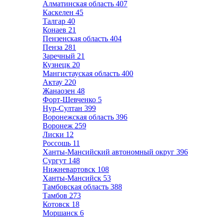
Алматинская область
407
Каскелен
45
Талгар
40
Конаев
21
Пензенская область
404
Пенза
281
Заречный
21
Кузнецк
20
Мангистауская область
400
Актау
220
Жанаозен
48
Форт-Шевченко
5
Нур-Султан
399
Воронежская область
396
Воронеж
259
Лиски
12
Россошь
11
Ханты-Мансийский автономный округ
396
Сургут
148
Нижневартовск
108
Ханты-Мансийск
53
Тамбовская область
388
Тамбов
273
Котовск
18
Моршанск
6