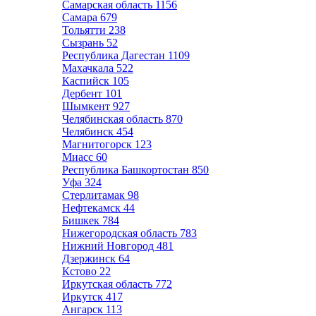
Самарская область
1156
Самара
679
Тольятти
238
Сызрань
52
Республика Дагестан
1109
Махачкала
522
Каспийск
105
Дербент
101
Шымкент
927
Челябинская область
870
Челябинск
454
Магнитогорск
123
Миасс
60
Республика Башкортостан
850
Уфа
324
Стерлитамак
98
Нефтекамск
44
Бишкек
784
Нижегородская область
783
Нижний Новгород
481
Дзержинск
64
Кстово
22
Иркутская область
772
Иркутск
417
Ангарск
113