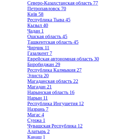
Северо-Казахстанская область
77
Петропавловск
70
Київ
58
Республика Тыва
45
Кызыл
40
Чадан
1
Ошская область
45
Ташкентская область
45
Чирчик
11
Газалкент
7
Еврейская автономная область
30
Биробиджан
29
Республика Калмыкия
27
Элиста
20
Магаданская область
22
Магадан
21
Нарынская область
16
Нарын
11
Республика Ингушетия
12
Назрань
7
Магас
4
Сунжа
1
Чувашская Республика
12
Алатырь
2
Канаш
1