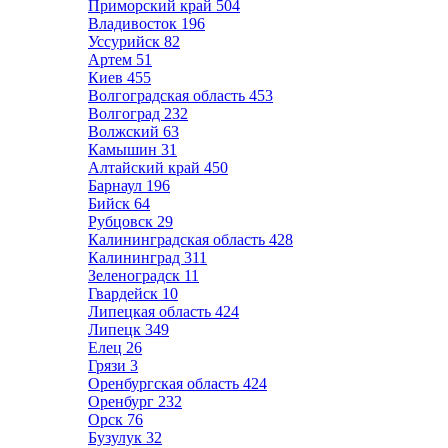
Приморский край
504
Владивосток
196
Уссурийск
82
Артем
51
Киев
455
Волгоградская область
453
Волгоград
232
Волжский
63
Камышин
31
Алтайский край
450
Барнаул
196
Бийск
64
Рубцовск
29
Калининградская область
428
Калининград
311
Зеленоградск
11
Гвардейск
10
Липецкая область
424
Липецк
349
Елец
26
Грязи
3
Оренбургская область
424
Оренбург
232
Орск
76
Бузулук
32