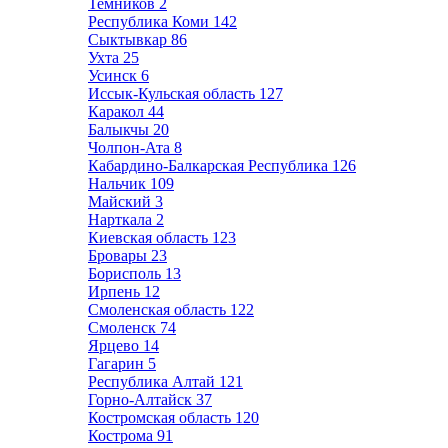
Темников
2
Республика Коми
142
Сыктывкар
86
Ухта
25
Усинск
6
Иссык-Кульская область
127
Каракол
44
Балыкчы
20
Чолпон-Ата
8
Кабардино-Балкарская Республика
126
Нальчик
109
Майский
3
Нарткала
2
Киевская область
123
Бровары
23
Борисполь
13
Ирпень
12
Смоленская область
122
Смоленск
74
Ярцево
14
Гагарин
5
Республика Алтай
121
Горно-Алтайск
37
Костромская область
120
Кострома
91