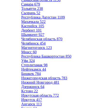
Самара
679
Тольятти
238
Сызрань
52
Республика Дагестан
1109
Махачкала
522
Каспийск
105
Дербент
101
Шымкент
927
Челябинская область
870
Челябинск
454
Магнитогорск
123
Миасс
60
Республика Башкортостан
850
Уфа
324
Стерлитамак
98
Нефтекамск
44
Бишкек
784
Нижегородская область
783
Нижний Новгород
481
Дзержинск
64
Кстово
22
Иркутская область
772
Иркутск
417
Ангарск
113