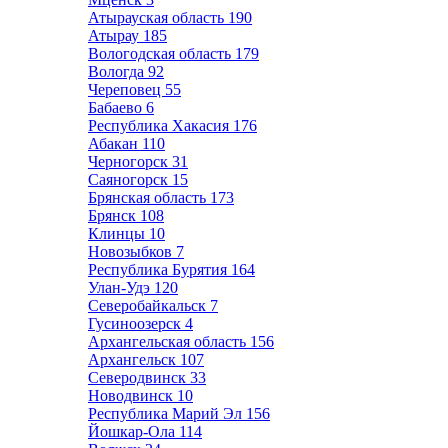
Атырауская область
190
Атырау
185
Вологодская область
179
Вологда
92
Череповец
55
Бабаево
6
Республика Хакасия
176
Абакан
110
Черногорск
31
Саяногорск
15
Брянская область
173
Брянск
108
Клинцы
10
Новозыбков
7
Республика Бурятия
164
Улан-Удэ
120
Северобайкальск
7
Гусиноозерск
4
Архангельская область
156
Архангельск
107
Северодвинск
33
Новодвинск
10
Республика Марий Эл
156
Йошкар-Ола
114