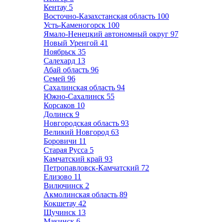
Кентау
5
Восточно-Казахстанская область
100
Усть-Каменогорск
100
Ямало-Ненецкий автономный округ
97
Новый Уренгой
41
Ноябрьск
35
Салехард
13
Абай область
96
Семей
96
Сахалинская область
94
Южно-Сахалинск
55
Корсаков
10
Долинск
9
Новгородская область
93
Великий Новгород
63
Боровичи
11
Старая Русса
5
Камчатский край
93
Петропавловск-Камчатский
72
Елизово
11
Вилючинск
2
Акмолинская область
89
Кокшетау
42
Щучинск
13
Макинск
6