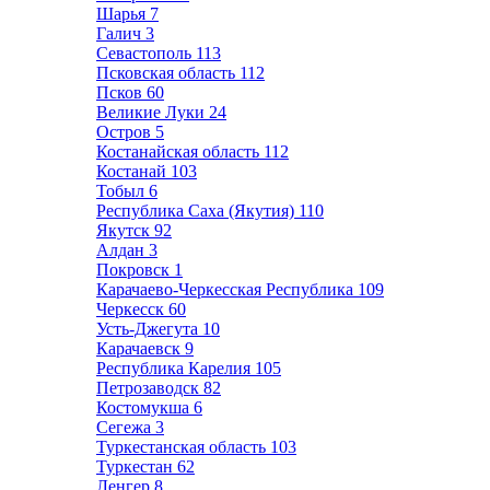
Шарья
7
Галич
3
Севастополь
113
Псковская область
112
Псков
60
Великие Луки
24
Остров
5
Костанайская область
112
Костанай
103
Тобыл
6
Республика Саха (Якутия)
110
Якутск
92
Алдан
3
Покровск
1
Карачаево-Черкесская Республика
109
Черкесск
60
Усть-Джегута
10
Карачаевск
9
Республика Карелия
105
Петрозаводск
82
Костомукша
6
Сегежа
3
Туркестанская область
103
Туркестан
62
Ленгер
8