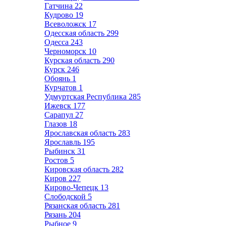
Гатчина
22
Кудрово
19
Всеволожск
17
Одесская область
299
Одесса
243
Черноморск
10
Курская область
290
Курск
246
Обоянь
1
Курчатов
1
Удмуртская Республика
285
Ижевск
177
Сарапул
27
Глазов
18
Ярославская область
283
Ярославль
195
Рыбинск
31
Ростов
5
Кировская область
282
Киров
227
Кирово-Чепецк
13
Слободской
5
Рязанская область
281
Рязань
204
Рыбное
9