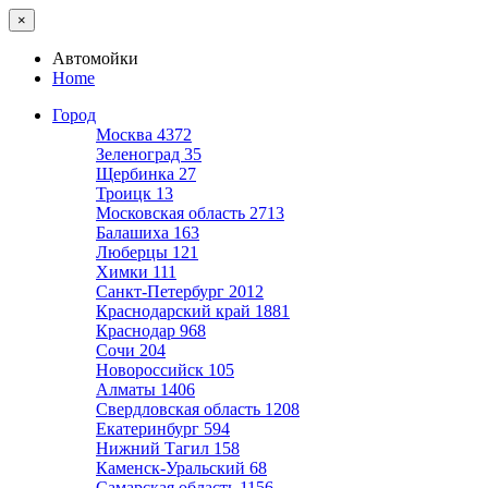
×
Автомойки
Home
Город
Москва
4372
Зеленоград
35
Щербинка
27
Троицк
13
Московская область
2713
Балашиха
163
Люберцы
121
Химки
111
Санкт-Петербург
2012
Краснодарский край
1881
Краснодар
968
Сочи
204
Новороссийск
105
Алматы
1406
Свердловская область
1208
Екатеринбург
594
Нижний Тагил
158
Каменск-Уральский
68
Самарская область
1156