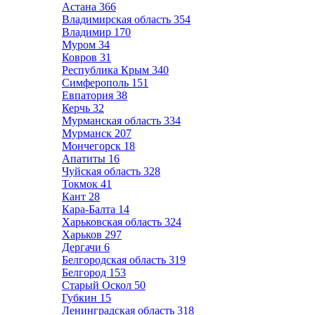
Астана
366
Владимирская область
354
Владимир
170
Муром
34
Ковров
31
Республика Крым
340
Симферополь
151
Евпатория
38
Керчь
32
Мурманская область
334
Мурманск
207
Мончегорск
18
Апатиты
16
Чуйская область
328
Токмок
41
Кант
28
Кара-Балта
14
Харьковская область
324
Харьков
297
Дергачи
6
Белгородская область
319
Белгород
153
Старый Оскол
50
Губкин
15
Ленинградская область
318