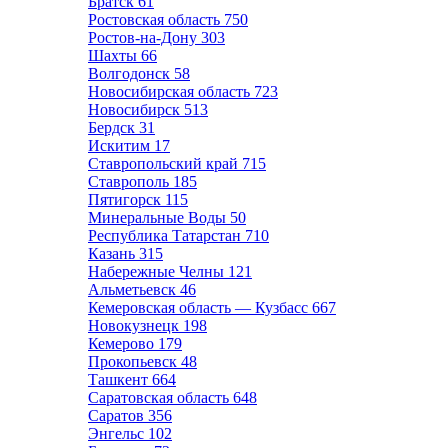
Братск
61
Ростовская область
750
Ростов-на-Дону
303
Шахты
66
Волгодонск
58
Новосибирская область
723
Новосибирск
513
Бердск
31
Искитим
17
Ставропольский край
715
Ставрополь
185
Пятигорск
115
Минеральные Воды
50
Республика Татарстан
710
Казань
315
Набережные Челны
121
Альметьевск
46
Кемеровская область — Кузбасс
667
Новокузнецк
198
Кемерово
179
Прокопьевск
48
Ташкент
664
Саратовская область
648
Саратов
356
Энгельс
102