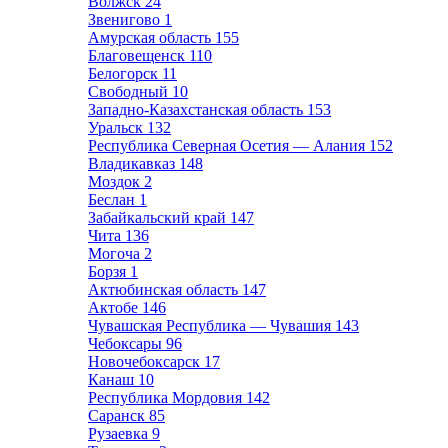
Волжск
24
Звенигово
1
Амурская область
155
Благовещенск
110
Белогорск
11
Свободный
10
Западно-Казахстанская область
153
Уральск
132
Республика Северная Осетия — Алания
152
Владикавказ
148
Моздок
2
Беслан
1
Забайкальский край
147
Чита
136
Могоча
2
Борзя
1
Актюбинская область
147
Актобе
146
Чувашская Республика — Чувашия
143
Чебоксары
96
Новочебоксарск
17
Канаш
10
Республика Мордовия
142
Саранск
85
Рузаевка
9