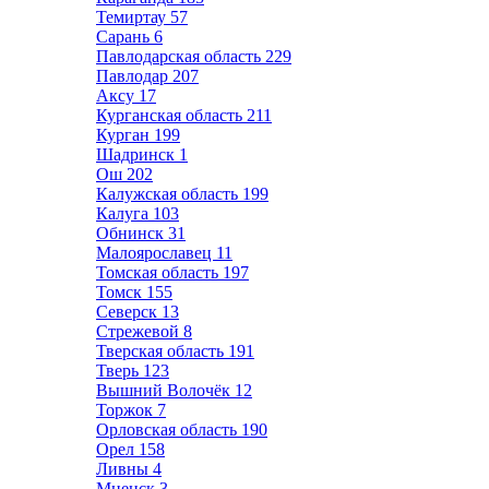
Темиртау
57
Сарань
6
Павлодарская область
229
Павлодар
207
Аксу
17
Курганская область
211
Курган
199
Шадринск
1
Ош
202
Калужская область
199
Калуга
103
Обнинск
31
Малоярославец
11
Томская область
197
Томск
155
Северск
13
Стрежевой
8
Тверская область
191
Тверь
123
Вышний Волочёк
12
Торжок
7
Орловская область
190
Орел
158
Ливны
4
Мценск
3