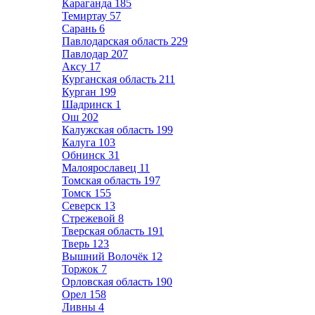
Караганда
185
Темиртау
57
Сарань
6
Павлодарская область
229
Павлодар
207
Аксу
17
Курганская область
211
Курган
199
Шадринск
1
Ош
202
Калужская область
199
Калуга
103
Обнинск
31
Малоярославец
11
Томская область
197
Томск
155
Северск
13
Стрежевой
8
Тверская область
191
Тверь
123
Вышний Волочёк
12
Торжок
7
Орловская область
190
Орел
158
Ливны
4