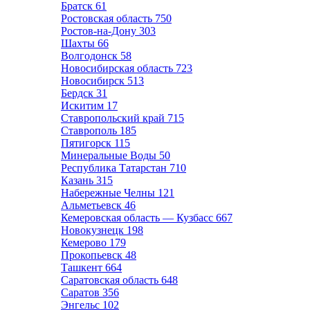
Братск
61
Ростовская область
750
Ростов-на-Дону
303
Шахты
66
Волгодонск
58
Новосибирская область
723
Новосибирск
513
Бердск
31
Искитим
17
Ставропольский край
715
Ставрополь
185
Пятигорск
115
Минеральные Воды
50
Республика Татарстан
710
Казань
315
Набережные Челны
121
Альметьевск
46
Кемеровская область — Кузбасс
667
Новокузнецк
198
Кемерово
179
Прокопьевск
48
Ташкент
664
Саратовская область
648
Саратов
356
Энгельс
102