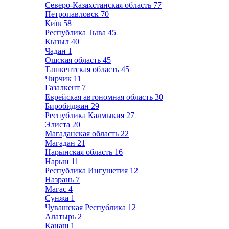
Северо-Казахстанская область
77
Петропавловск
70
Київ
58
Республика Тыва
45
Кызыл
40
Чадан
1
Ошская область
45
Ташкентская область
45
Чирчик
11
Газалкент
7
Еврейская автономная область
30
Биробиджан
29
Республика Калмыкия
27
Элиста
20
Магаданская область
22
Магадан
21
Нарынская область
16
Нарын
11
Республика Ингушетия
12
Назрань
7
Магас
4
Сунжа
1
Чувашская Республика
12
Алатырь
2
Канаш
1