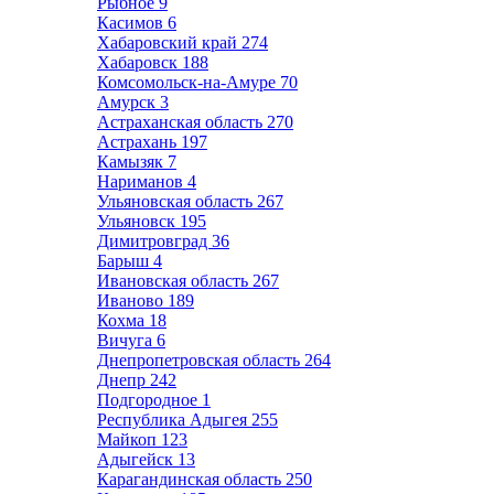
Рыбное
9
Касимов
6
Хабаровский край
274
Хабаровск
188
Комсомольск-на-Амуре
70
Амурск
3
Астраханская область
270
Астрахань
197
Камызяк
7
Нариманов
4
Ульяновская область
267
Ульяновск
195
Димитровград
36
Барыш
4
Ивановская область
267
Иваново
189
Кохма
18
Вичуга
6
Днепропетровская область
264
Днепр
242
Подгородное
1
Республика Адыгея
255
Майкоп
123
Адыгейск
13
Карагандинская область
250