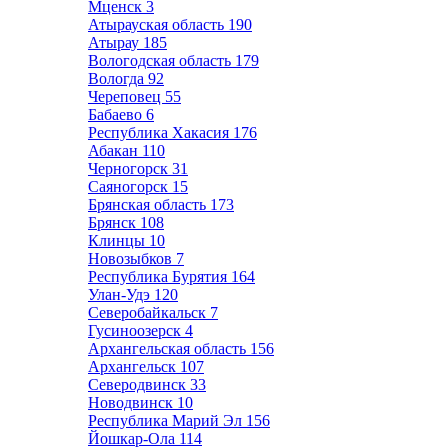
Мценск
3
Атырауская область
190
Атырау
185
Вологодская область
179
Вологда
92
Череповец
55
Бабаево
6
Республика Хакасия
176
Абакан
110
Черногорск
31
Саяногорск
15
Брянская область
173
Брянск
108
Клинцы
10
Новозыбков
7
Республика Бурятия
164
Улан-Удэ
120
Северобайкальск
7
Гусиноозерск
4
Архангельская область
156
Архангельск
107
Северодвинск
33
Новодвинск
10
Республика Марий Эл
156
Йошкар-Ола
114