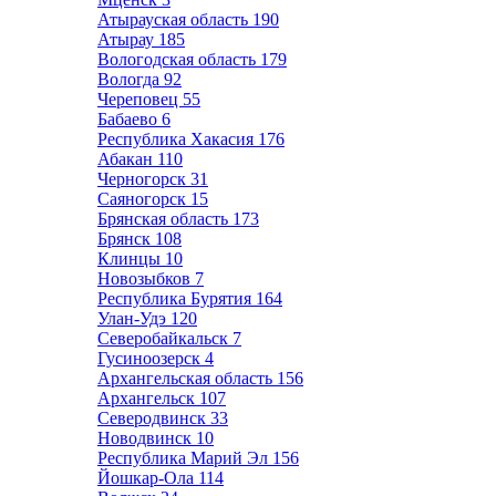
Атырауская область
190
Атырау
185
Вологодская область
179
Вологда
92
Череповец
55
Бабаево
6
Республика Хакасия
176
Абакан
110
Черногорск
31
Саяногорск
15
Брянская область
173
Брянск
108
Клинцы
10
Новозыбков
7
Республика Бурятия
164
Улан-Удэ
120
Северобайкальск
7
Гусиноозерск
4
Архангельская область
156
Архангельск
107
Северодвинск
33
Новодвинск
10
Республика Марий Эл
156
Йошкар-Ола
114