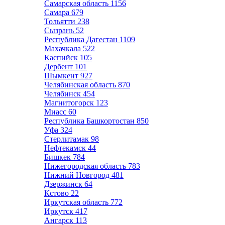
Самарская область
1156
Самара
679
Тольятти
238
Сызрань
52
Республика Дагестан
1109
Махачкала
522
Каспийск
105
Дербент
101
Шымкент
927
Челябинская область
870
Челябинск
454
Магнитогорск
123
Миасс
60
Республика Башкортостан
850
Уфа
324
Стерлитамак
98
Нефтекамск
44
Бишкек
784
Нижегородская область
783
Нижний Новгород
481
Дзержинск
64
Кстово
22
Иркутская область
772
Иркутск
417
Ангарск
113