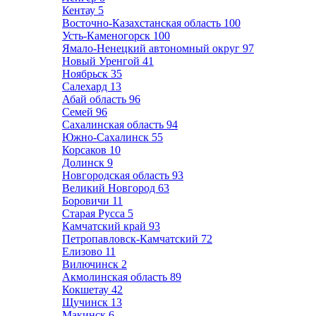
Кентау
5
Восточно-Казахстанская область
100
Усть-Каменогорск
100
Ямало-Ненецкий автономный округ
97
Новый Уренгой
41
Ноябрьск
35
Салехард
13
Абай область
96
Семей
96
Сахалинская область
94
Южно-Сахалинск
55
Корсаков
10
Долинск
9
Новгородская область
93
Великий Новгород
63
Боровичи
11
Старая Русса
5
Камчатский край
93
Петропавловск-Камчатский
72
Елизово
11
Вилючинск
2
Акмолинская область
89
Кокшетау
42
Щучинск
13
Макинск
6