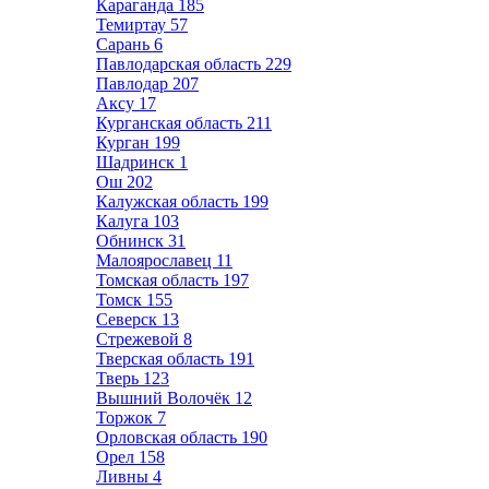
Караганда
185
Темиртау
57
Сарань
6
Павлодарская область
229
Павлодар
207
Аксу
17
Курганская область
211
Курган
199
Шадринск
1
Ош
202
Калужская область
199
Калуга
103
Обнинск
31
Малоярославец
11
Томская область
197
Томск
155
Северск
13
Стрежевой
8
Тверская область
191
Тверь
123
Вышний Волочёк
12
Торжок
7
Орловская область
190
Орел
158
Ливны
4