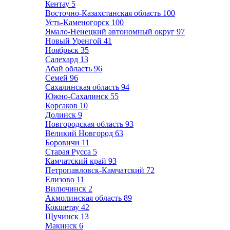
Кентау
5
Восточно-Казахстанская область
100
Усть-Каменогорск
100
Ямало-Ненецкий автономный округ
97
Новый Уренгой
41
Ноябрьск
35
Салехард
13
Абай область
96
Семей
96
Сахалинская область
94
Южно-Сахалинск
55
Корсаков
10
Долинск
9
Новгородская область
93
Великий Новгород
63
Боровичи
11
Старая Русса
5
Камчатский край
93
Петропавловск-Камчатский
72
Елизово
11
Вилючинск
2
Акмолинская область
89
Кокшетау
42
Щучинск
13
Макинск
6