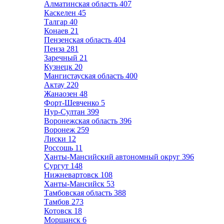
Алматинская область
407
Каскелен
45
Талгар
40
Конаев
21
Пензенская область
404
Пенза
281
Заречный
21
Кузнецк
20
Мангистауская область
400
Актау
220
Жанаозен
48
Форт-Шевченко
5
Нур-Султан
399
Воронежская область
396
Воронеж
259
Лиски
12
Россошь
11
Ханты-Мансийский автономный округ
396
Сургут
148
Нижневартовск
108
Ханты-Мансийск
53
Тамбовская область
388
Тамбов
273
Котовск
18
Моршанск
6