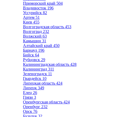
Приморский край
504
Владивосток
196
Уссурийск
82
Артем
51
Киев
455
Волгоградская область
453
Волгоград
232
Волжский
63
Камышин
31
Алтайский край
450
Барнаул
196
Бийск
64
Рубцовск
29
Калининградская область
428
Калининград
311
Зеленоградск
11
Гвардейск
10
Липецкая область
424
Липецк
349
Елец
26
Грязи
3
Оренбургская область
424
Оренбург
232
Орск
76
Бузулук
32