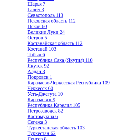
Шарья
7
Галич
3
Севастополь
113
Псковская область
112
Псков
60
Великие Луки
24
Остров
5
Костанайская область
112
Костанай
103
Тобыл
6
Республика Саха (Якутия)
110
Якутск
92
Алдан
3
Покровск
1
Карачаево-Черкесская Республика
109
Черкесск
60
Усть-Джегута
10
Карачаевск
9
Республика Карелия
105
Петрозаводск
82
Костомукша
6
Сегежа
3
Туркестанская область
103
Туркестан
62
Ленгер
8