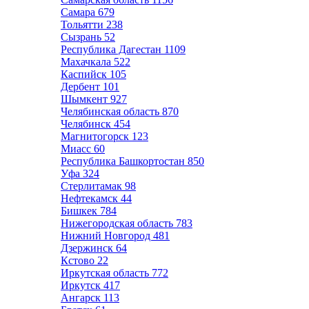
Самара
679
Тольятти
238
Сызрань
52
Республика Дагестан
1109
Махачкала
522
Каспийск
105
Дербент
101
Шымкент
927
Челябинская область
870
Челябинск
454
Магнитогорск
123
Миасс
60
Республика Башкортостан
850
Уфа
324
Стерлитамак
98
Нефтекамск
44
Бишкек
784
Нижегородская область
783
Нижний Новгород
481
Дзержинск
64
Кстово
22
Иркутская область
772
Иркутск
417
Ангарск
113