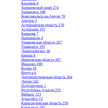
Касимов
6
Хабаровский край
274
Хабаровск
188
Комсомольск-на-Амуре
70
Амурск
3
Астраханская область
270
Астрахань
197
Камызяк
7
Нариманов
4
Ульяновская область
267
Ульяновск
195
Димитровград
36
Барыш
4
Ивановская область
267
Иваново
189
Кохма
18
Вичуга
6
Днепропетровская область
264
Днепр
242
Подгородное
1
Республика Адыгея
255
Майкоп
123
Адыгейск
13
Карагандинская область
250
Караганда
185