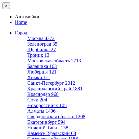
×
Автомойки
Home
Город
Москва
4372
Зеленоград
35
Щербинка
27
Троицк
13
Московская область
2713
Балашиха
163
Люберцы
121
Химки
111
Санкт-Петербург
2012
Краснодарский край
1881
Краснодар
968
Сочи
204
Новороссийск
105
Алматы
1406
Свердловская область
1208
Екатеринбург
594
Нижний Тагил
158
Каменск-Уральский
68
Самарская область
1156