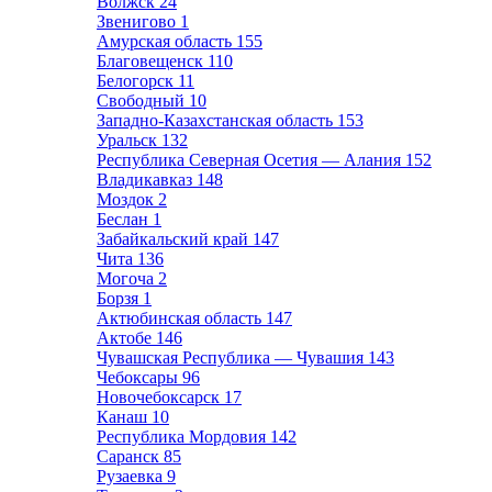
Волжск
24
Звенигово
1
Амурская область
155
Благовещенск
110
Белогорск
11
Свободный
10
Западно-Казахстанская область
153
Уральск
132
Республика Северная Осетия — Алания
152
Владикавказ
148
Моздок
2
Беслан
1
Забайкальский край
147
Чита
136
Могоча
2
Борзя
1
Актюбинская область
147
Актобе
146
Чувашская Республика — Чувашия
143
Чебоксары
96
Новочебоксарск
17
Канаш
10
Республика Мордовия
142
Саранск
85
Рузаевка
9