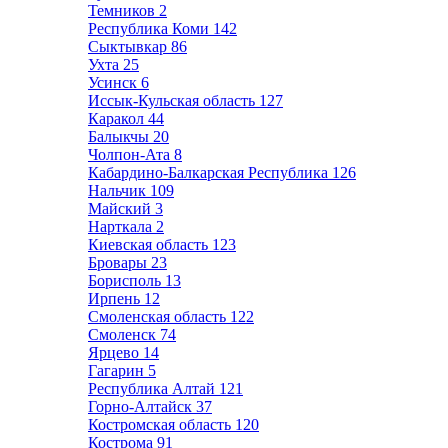
Темников
2
Республика Коми
142
Сыктывкар
86
Ухта
25
Усинск
6
Иссык-Кульская область
127
Каракол
44
Балыкчы
20
Чолпон-Ата
8
Кабардино-Балкарская Республика
126
Нальчик
109
Майский
3
Нарткала
2
Киевская область
123
Бровары
23
Борисполь
13
Ирпень
12
Смоленская область
122
Смоленск
74
Ярцево
14
Гагарин
5
Республика Алтай
121
Горно-Алтайск
37
Костромская область
120
Кострома
91