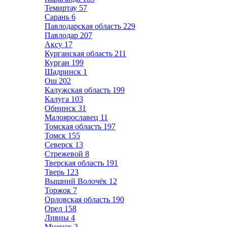
Темиртау
57
Сарань
6
Павлодарская область
229
Павлодар
207
Аксу
17
Курганская область
211
Курган
199
Шадринск
1
Ош
202
Калужская область
199
Калуга
103
Обнинск
31
Малоярославец
11
Томская область
197
Томск
155
Северск
13
Стрежевой
8
Тверская область
191
Тверь
123
Вышний Волочёк
12
Торжок
7
Орловская область
190
Орел
158
Ливны
4
Мценск
3