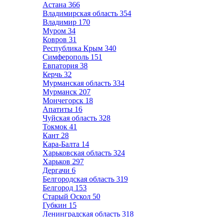
Астана
366
Владимирская область
354
Владимир
170
Муром
34
Ковров
31
Республика Крым
340
Симферополь
151
Евпатория
38
Керчь
32
Мурманская область
334
Мурманск
207
Мончегорск
18
Апатиты
16
Чуйская область
328
Токмок
41
Кант
28
Кара-Балта
14
Харьковская область
324
Харьков
297
Дергачи
6
Белгородская область
319
Белгород
153
Старый Оскол
50
Губкин
15
Ленинградская область
318