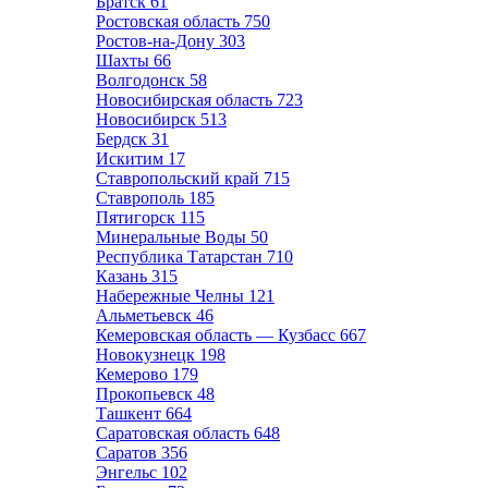
Братск
61
Ростовская область
750
Ростов-на-Дону
303
Шахты
66
Волгодонск
58
Новосибирская область
723
Новосибирск
513
Бердск
31
Искитим
17
Ставропольский край
715
Ставрополь
185
Пятигорск
115
Минеральные Воды
50
Республика Татарстан
710
Казань
315
Набережные Челны
121
Альметьевск
46
Кемеровская область — Кузбасс
667
Новокузнецк
198
Кемерово
179
Прокопьевск
48
Ташкент
664
Саратовская область
648
Саратов
356
Энгельс
102