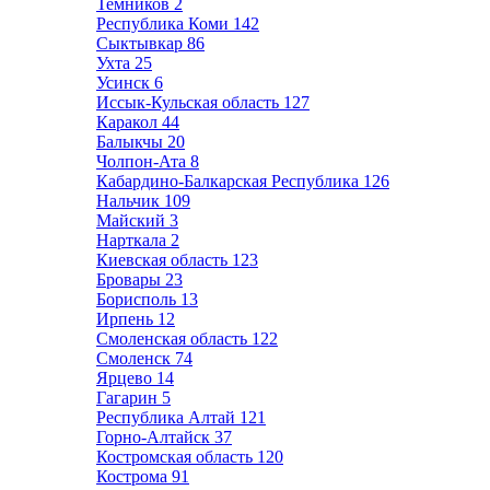
Темников
2
Республика Коми
142
Сыктывкар
86
Ухта
25
Усинск
6
Иссык-Кульская область
127
Каракол
44
Балыкчы
20
Чолпон-Ата
8
Кабардино-Балкарская Республика
126
Нальчик
109
Майский
3
Нарткала
2
Киевская область
123
Бровары
23
Борисполь
13
Ирпень
12
Смоленская область
122
Смоленск
74
Ярцево
14
Гагарин
5
Республика Алтай
121
Горно-Алтайск
37
Костромская область
120
Кострома
91