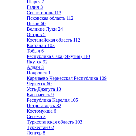
Шарья
7
Галич
3
Севастополь
113
Псковская область
112
Псков
60
Великие Луки
24
Остров
5
Костанайская область
112
Костанай
103
Тобыл
6
Республика Саха (Якутия)
110
Якутск
92
Алдан
3
Покровск
1
Карачаево-Черкесская Республика
109
Черкесск
60
Усть-Джегута
10
Карачаевск
9
Республика Карелия
105
Петрозаводск
82
Костомукша
6
Сегежа
3
Туркестанская область
103
Туркестан
62
Ленгер
8