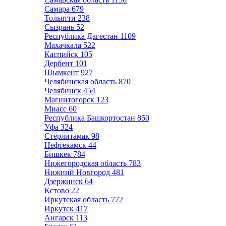
Самара
679
Тольятти
238
Сызрань
52
Республика Дагестан
1109
Махачкала
522
Каспийск
105
Дербент
101
Шымкент
927
Челябинская область
870
Челябинск
454
Магнитогорск
123
Миасс
60
Республика Башкортостан
850
Уфа
324
Стерлитамак
98
Нефтекамск
44
Бишкек
784
Нижегородская область
783
Нижний Новгород
481
Дзержинск
64
Кстово
22
Иркутская область
772
Иркутск
417
Ангарск
113