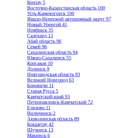
Кентау
5
Восточно-Казахстанская область
100
Усть-Каменогорск
100
Ямало-Ненецкий автономный округ
97
Новый Уренгой
41
Ноябрьск
35
Салехард
13
Абай область
96
Семей
96
Сахалинская область
94
Южно-Сахалинск
55
Корсаков
10
Долинск
9
Новгородская область
93
Великий Новгород
63
Боровичи
11
Старая Русса
5
Камчатский край
93
Петропавловск-Камчатский
72
Елизово
11
Вилючинск
2
Акмолинская область
89
Кокшетау
42
Щучинск
13
Макинск
6