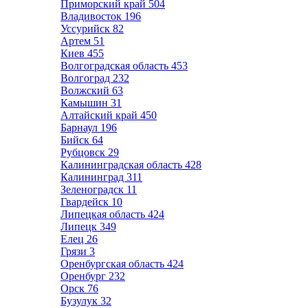
Приморский край
504
Владивосток
196
Уссурийск
82
Артем
51
Киев
455
Волгоградская область
453
Волгоград
232
Волжский
63
Камышин
31
Алтайский край
450
Барнаул
196
Бийск
64
Рубцовск
29
Калининградская область
428
Калининград
311
Зеленоградск
11
Гвардейск
10
Липецкая область
424
Липецк
349
Елец
26
Грязи
3
Оренбургская область
424
Оренбург
232
Орск
76
Бузулук
32