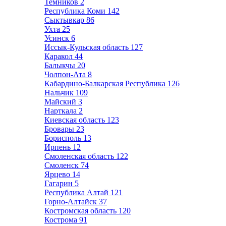
Темников
2
Республика Коми
142
Сыктывкар
86
Ухта
25
Усинск
6
Иссык-Кульская область
127
Каракол
44
Балыкчы
20
Чолпон-Ата
8
Кабардино-Балкарская Республика
126
Нальчик
109
Майский
3
Нарткала
2
Киевская область
123
Бровары
23
Борисполь
13
Ирпень
12
Смоленская область
122
Смоленск
74
Ярцево
14
Гагарин
5
Республика Алтай
121
Горно-Алтайск
37
Костромская область
120
Кострома
91