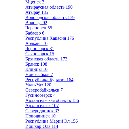
Мценск
3
Атырауская область
190
Атырау
185
Вологодская область
179
Вологда
92
Череповец
55
Бабаево
6
Республика Хакасия
176
Абакан
110
Черногорск
31
Саяногорск
15
Брянская область
173
Брянск
108
Клинцы
10
Новозыбков
7
Республика Бурятия
164
Улан-Удэ
120
Северобайкальск
7
Гусиноозерск
4
Архангельская область
156
Архангельск
107
Северодвинск
33
Новодвинск
10
Республика Марий Эл
156
Йошкар-Ола
114