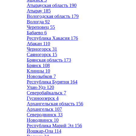
Атырауская область
190
Атырау
185
Вологодская область
179
Вологда
92
Череповец
55
Бабаево
6
Республика Хакасия
176
Абакан
110
Черногорск
31
Саяногорск
15
Брянская область
173
Брянск
108
Клинцы
10
Новозыбков
7
Республика Бурятия
164
Улан-Удэ
120
Северобайкальск
7
Гусиноозерск
4
Архангельская область
156
Архангельск
107
Северодвинск
33
Новодвинск
10
Республика Марий Эл
156
Йошкар-Ола
114