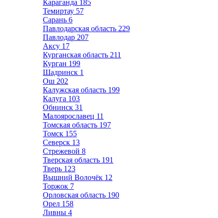
Караганда
185
Темиртау
57
Сарань
6
Павлодарская область
229
Павлодар
207
Аксу
17
Курганская область
211
Курган
199
Шадринск
1
Ош
202
Калужская область
199
Калуга
103
Обнинск
31
Малоярославец
11
Томская область
197
Томск
155
Северск
13
Стрежевой
8
Тверская область
191
Тверь
123
Вышний Волочёк
12
Торжок
7
Орловская область
190
Орел
158
Ливны
4