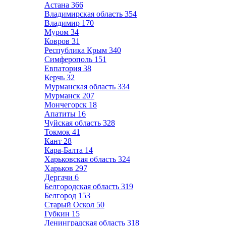
Астана
366
Владимирская область
354
Владимир
170
Муром
34
Ковров
31
Республика Крым
340
Симферополь
151
Евпатория
38
Керчь
32
Мурманская область
334
Мурманск
207
Мончегорск
18
Апатиты
16
Чуйская область
328
Токмок
41
Кант
28
Кара-Балта
14
Харьковская область
324
Харьков
297
Дергачи
6
Белгородская область
319
Белгород
153
Старый Оскол
50
Губкин
15
Ленинградская область
318