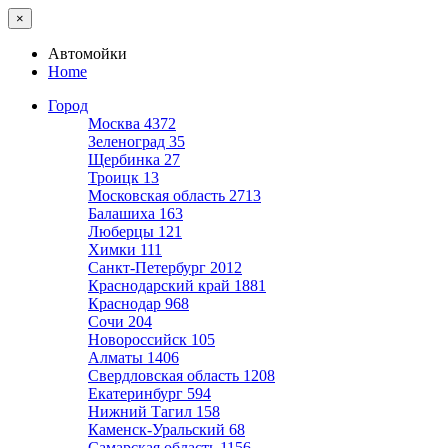
×
Автомойки
Home
Город
Москва
4372
Зеленоград
35
Щербинка
27
Троицк
13
Московская область
2713
Балашиха
163
Люберцы
121
Химки
111
Санкт-Петербург
2012
Краснодарский край
1881
Краснодар
968
Сочи
204
Новороссийск
105
Алматы
1406
Свердловская область
1208
Екатеринбург
594
Нижний Тагил
158
Каменск-Уральский
68
Самарская область
1156