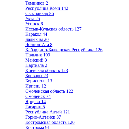
Темников
2
Республика Коми
142
Сыктывкар
86
Ухта
25
Усинск
6
Иссык-Кульская область
127
Каракол
44
Балыкчы
20
Чолпон-Ата
8
Кабардино-Балкарская Республика
126
Нальчик
109
Майский
3
Нарткала
2
Киевская область
123
Бровары
23
Борисполь
13
Ирпень
12
Смоленская область
122
Смоленск
74
Ярцево
14
Гагарин
5
Республика Алтай
121
Горно-Алтайск
37
Костромская область
120
Кострома
91