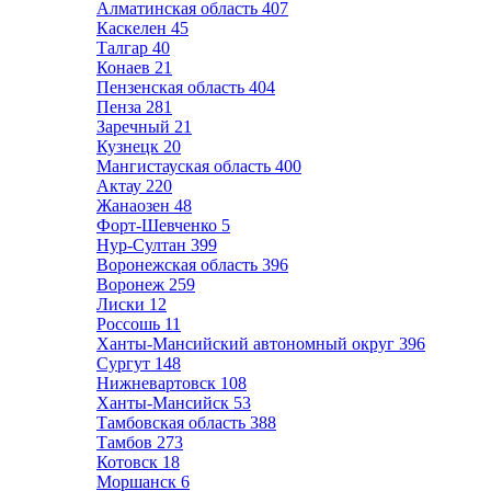
Алматинская область
407
Каскелен
45
Талгар
40
Конаев
21
Пензенская область
404
Пенза
281
Заречный
21
Кузнецк
20
Мангистауская область
400
Актау
220
Жанаозен
48
Форт-Шевченко
5
Нур-Султан
399
Воронежская область
396
Воронеж
259
Лиски
12
Россошь
11
Ханты-Мансийский автономный округ
396
Сургут
148
Нижневартовск
108
Ханты-Мансийск
53
Тамбовская область
388
Тамбов
273
Котовск
18
Моршанск
6