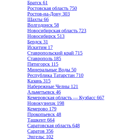
Братск
61
Ростовская область
750
Ростов-на-Дону
303
Шахты
66
Волгодонск
58
Новосибирская область
723
Новосибирск
513
Бердск
31
Искитим
17
Ставропольский край
715
Ставрополь
185
Пятигорск
115
Минеральные Воды
50
Республика Татарстан
710
Казань
315
Набережные Челны
121
Альметьевск
46
Кемеровская область — Кузбасс
667
Новокузнецк
198
Кемерово
179
Прокопьевск
48
Ташкент
664
Саратовская область
648
Саратов
356
Энгельс
102