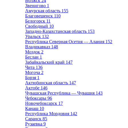
Волжск
24
Звенигово
1
Амурская область
155
Благовещенск
110
Белогорск
11
Свободный
10
Западно-Казахстанская область
153
Уральск
132
Республика Северная Осетия — Алания
152
Владикавказ
148
Моздок
2
Беслан
1
Забайкальский край
147
Чита
136
Могоча
2
Борзя
1
Актюбинская область
147
Актобе
146
Чувашская Республика — Чувашия
143
Чебоксары
96
Новочебоксарск
17
Канаш
10
Республика Мордовия
142
Саранск
85
Рузаевка
9