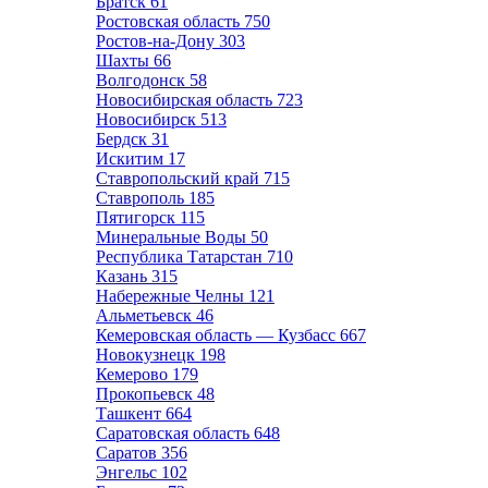
Братск
61
Ростовская область
750
Ростов-на-Дону
303
Шахты
66
Волгодонск
58
Новосибирская область
723
Новосибирск
513
Бердск
31
Искитим
17
Ставропольский край
715
Ставрополь
185
Пятигорск
115
Минеральные Воды
50
Республика Татарстан
710
Казань
315
Набережные Челны
121
Альметьевск
46
Кемеровская область — Кузбасс
667
Новокузнецк
198
Кемерово
179
Прокопьевск
48
Ташкент
664
Саратовская область
648
Саратов
356
Энгельс
102