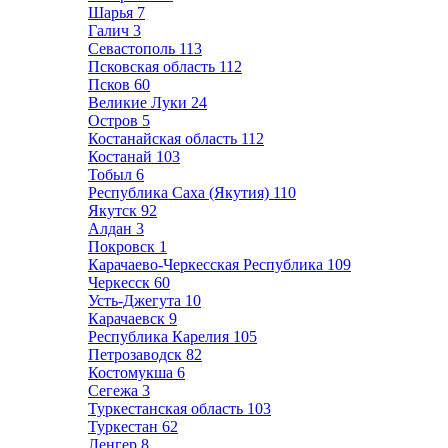
Шарья
7
Галич
3
Севастополь
113
Псковская область
112
Псков
60
Великие Луки
24
Остров
5
Костанайская область
112
Костанай
103
Тобыл
6
Республика Саха (Якутия)
110
Якутск
92
Алдан
3
Покровск
1
Карачаево-Черкесская Республика
109
Черкесск
60
Усть-Джегута
10
Карачаевск
9
Республика Карелия
105
Петрозаводск
82
Костомукша
6
Сегежа
3
Туркестанская область
103
Туркестан
62
Ленгер
8