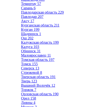
Темиртау
57
Сарань
6
Павлодарская область
229
Павлодар
207
Аксу
17
Курганская область
211
Курган
199
Шадринск
1
Ош
202
Калужская область
199
Калуга
103
Обнинск
31
Малоярославец
11
Томская область
197
Томск
155
Северск
13
Стрежевой
8
Тверская область
191
Тверь
123
Вышний Волочёк
12
Торжок
7
Орловская область
190
Орел
158
Ливны
4
Мценск
3