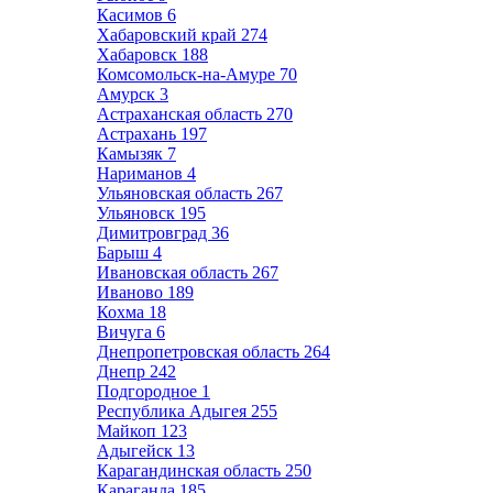
Касимов
6
Хабаровский край
274
Хабаровск
188
Комсомольск-на-Амуре
70
Амурск
3
Астраханская область
270
Астрахань
197
Камызяк
7
Нариманов
4
Ульяновская область
267
Ульяновск
195
Димитровград
36
Барыш
4
Ивановская область
267
Иваново
189
Кохма
18
Вичуга
6
Днепропетровская область
264
Днепр
242
Подгородное
1
Республика Адыгея
255
Майкоп
123
Адыгейск
13
Карагандинская область
250
Караганда
185