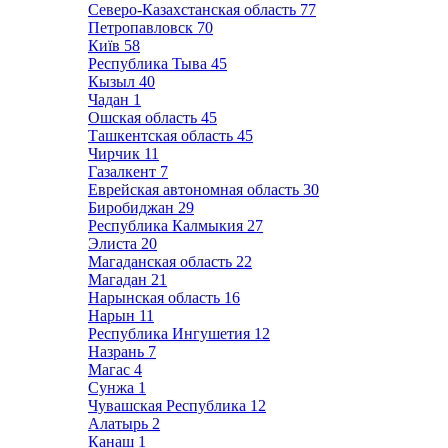
Северо-Казахстанская область
77
Петропавловск
70
Київ
58
Республика Тыва
45
Кызыл
40
Чадан
1
Ошская область
45
Ташкентская область
45
Чирчик
11
Газалкент
7
Еврейская автономная область
30
Биробиджан
29
Республика Калмыкия
27
Элиста
20
Магаданская область
22
Магадан
21
Нарынская область
16
Нарын
11
Республика Ингушетия
12
Назрань
7
Магас
4
Сунжа
1
Чувашская Республика
12
Алатырь
2
Канаш
1