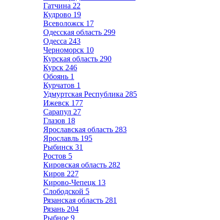
Гатчина
22
Кудрово
19
Всеволожск
17
Одесская область
299
Одесса
243
Черноморск
10
Курская область
290
Курск
246
Обоянь
1
Курчатов
1
Удмуртская Республика
285
Ижевск
177
Сарапул
27
Глазов
18
Ярославская область
283
Ярославль
195
Рыбинск
31
Ростов
5
Кировская область
282
Киров
227
Кирово-Чепецк
13
Слободской
5
Рязанская область
281
Рязань
204
Рыбное
9