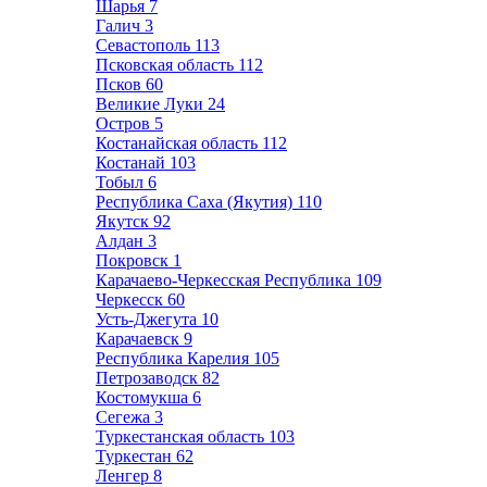
Шарья
7
Галич
3
Севастополь
113
Псковская область
112
Псков
60
Великие Луки
24
Остров
5
Костанайская область
112
Костанай
103
Тобыл
6
Республика Саха (Якутия)
110
Якутск
92
Алдан
3
Покровск
1
Карачаево-Черкесская Республика
109
Черкесск
60
Усть-Джегута
10
Карачаевск
9
Республика Карелия
105
Петрозаводск
82
Костомукша
6
Сегежа
3
Туркестанская область
103
Туркестан
62
Ленгер
8