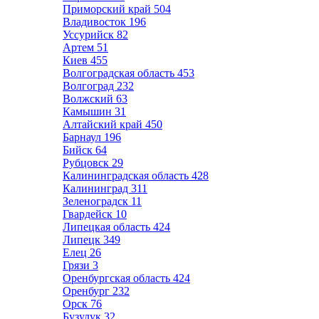
Приморский край
504
Владивосток
196
Уссурийск
82
Артем
51
Киев
455
Волгоградская область
453
Волгоград
232
Волжский
63
Камышин
31
Алтайский край
450
Барнаул
196
Бийск
64
Рубцовск
29
Калининградская область
428
Калининград
311
Зеленоградск
11
Гвардейск
10
Липецкая область
424
Липецк
349
Елец
26
Грязи
3
Оренбургская область
424
Оренбург
232
Орск
76
Бузулук
32