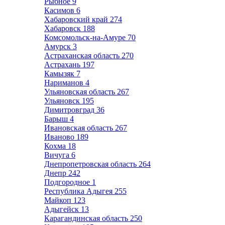
Рыбное
9
Касимов
6
Хабаровский край
274
Хабаровск
188
Комсомольск-на-Амуре
70
Амурск
3
Астраханская область
270
Астрахань
197
Камызяк
7
Нариманов
4
Ульяновская область
267
Ульяновск
195
Димитровград
36
Барыш
4
Ивановская область
267
Иваново
189
Кохма
18
Вичуга
6
Днепропетровская область
264
Днепр
242
Подгородное
1
Республика Адыгея
255
Майкоп
123
Адыгейск
13
Карагандинская область
250