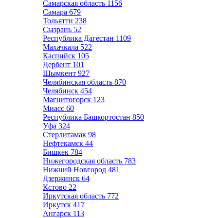
Самарская область
1156
Самара
679
Тольятти
238
Сызрань
52
Республика Дагестан
1109
Махачкала
522
Каспийск
105
Дербент
101
Шымкент
927
Челябинская область
870
Челябинск
454
Магнитогорск
123
Миасс
60
Республика Башкортостан
850
Уфа
324
Стерлитамак
98
Нефтекамск
44
Бишкек
784
Нижегородская область
783
Нижний Новгород
481
Дзержинск
64
Кстово
22
Иркутская область
772
Иркутск
417
Ангарск
113