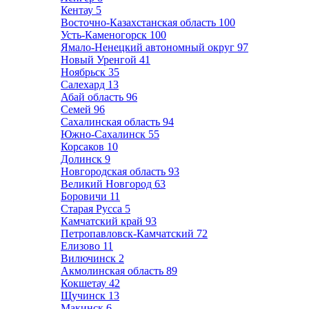
Кентау
5
Восточно-Казахстанская область
100
Усть-Каменогорск
100
Ямало-Ненецкий автономный округ
97
Новый Уренгой
41
Ноябрьск
35
Салехард
13
Абай область
96
Семей
96
Сахалинская область
94
Южно-Сахалинск
55
Корсаков
10
Долинск
9
Новгородская область
93
Великий Новгород
63
Боровичи
11
Старая Русса
5
Камчатский край
93
Петропавловск-Камчатский
72
Елизово
11
Вилючинск
2
Акмолинская область
89
Кокшетау
42
Щучинск
13
Макинск
6