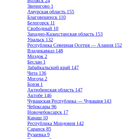
Волжск
24
Звенигово
1
Амурская область
155
Благовещенск
110
Белогорск
11
Свободный
10
Западно-Казахстанская область
153
Уральск
132
Республика Северная Осетия — Алания
152
Владикавказ
148
Моздок
2
Беслан
1
Забайкальский край
147
Чита
136
Могоча
2
Борзя
1
Актюбинская область
147
Актобе
146
Чувашская Республика — Чувашия
143
Чебоксары
96
Новочебоксарск
17
Канаш
10
Республика Мордовия
142
Саранск
85
Рузаевка
9