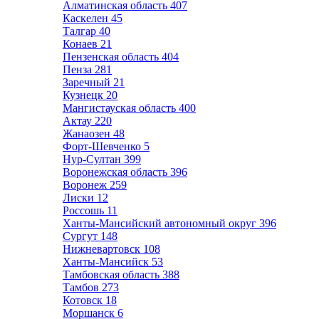
Алматинская область
407
Каскелен
45
Талгар
40
Конаев
21
Пензенская область
404
Пенза
281
Заречный
21
Кузнецк
20
Мангистауская область
400
Актау
220
Жанаозен
48
Форт-Шевченко
5
Нур-Султан
399
Воронежская область
396
Воронеж
259
Лиски
12
Россошь
11
Ханты-Мансийский автономный округ
396
Сургут
148
Нижневартовск
108
Ханты-Мансийск
53
Тамбовская область
388
Тамбов
273
Котовск
18
Моршанск
6