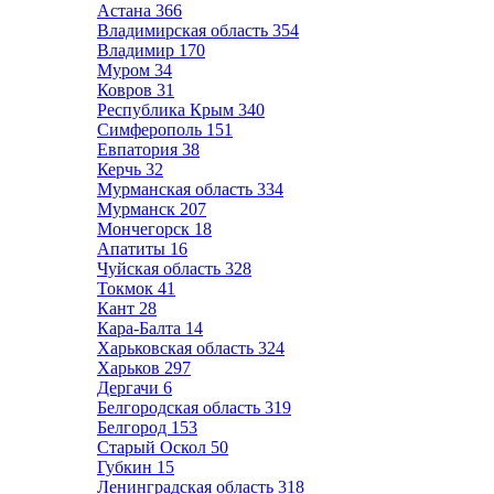
Астана
366
Владимирская область
354
Владимир
170
Муром
34
Ковров
31
Республика Крым
340
Симферополь
151
Евпатория
38
Керчь
32
Мурманская область
334
Мурманск
207
Мончегорск
18
Апатиты
16
Чуйская область
328
Токмок
41
Кант
28
Кара-Балта
14
Харьковская область
324
Харьков
297
Дергачи
6
Белгородская область
319
Белгород
153
Старый Оскол
50
Губкин
15
Ленинградская область
318