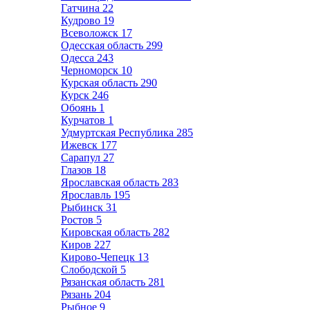
Гатчина
22
Кудрово
19
Всеволожск
17
Одесская область
299
Одесса
243
Черноморск
10
Курская область
290
Курск
246
Обоянь
1
Курчатов
1
Удмуртская Республика
285
Ижевск
177
Сарапул
27
Глазов
18
Ярославская область
283
Ярославль
195
Рыбинск
31
Ростов
5
Кировская область
282
Киров
227
Кирово-Чепецк
13
Слободской
5
Рязанская область
281
Рязань
204
Рыбное
9