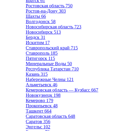
Братск
61
Ростовская область
750
Ростов-на-Дону
303
Шахты
66
Волгодонск
58
Новосибирская область
723
Новосибирск
513
Бердск
31
Искитим
17
Ставропольский край
715
Ставрополь
185
Пятигорск
115
Минеральные Воды
50
Республика Татарстан
710
Казань
315
Набережные Челны
121
Альметьевск
46
Кемеровская область — Кузбасс
667
Новокузнецк
198
Кемерово
179
Прокопьевск
48
Ташкент
664
Саратовская область
648
Саратов
356
Энгельс
102