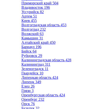
Приморский край
504
Владивосток
196
Уссурийск
82
Артем
51
Киев
455
Волгоградская область
453
Волгоград
232
Волжский
63
Камышин
31
Алтайский край
450
Барнаул
196
Бийск
64
Рубцовск
29
Калининградская область
428
Калининград
311
Зеленоградск
11
Гвардейск
10
Липецкая область
424
Липецк
349
Елец
26
Грязи
3
Оренбургская область
424
Оренбург
232
Орск
76
Бузулук
32