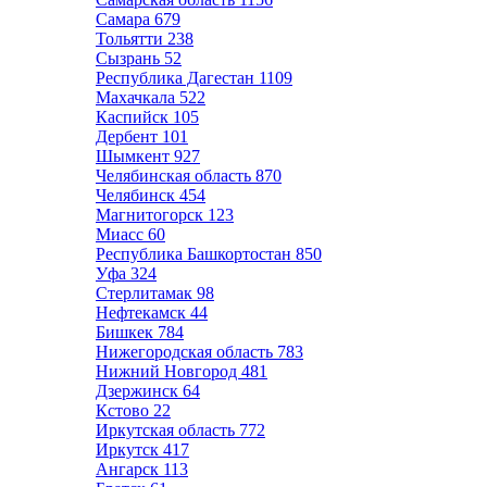
Самара
679
Тольятти
238
Сызрань
52
Республика Дагестан
1109
Махачкала
522
Каспийск
105
Дербент
101
Шымкент
927
Челябинская область
870
Челябинск
454
Магнитогорск
123
Миасс
60
Республика Башкортостан
850
Уфа
324
Стерлитамак
98
Нефтекамск
44
Бишкек
784
Нижегородская область
783
Нижний Новгород
481
Дзержинск
64
Кстово
22
Иркутская область
772
Иркутск
417
Ангарск
113