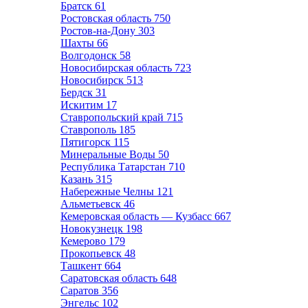
Братск
61
Ростовская область
750
Ростов-на-Дону
303
Шахты
66
Волгодонск
58
Новосибирская область
723
Новосибирск
513
Бердск
31
Искитим
17
Ставропольский край
715
Ставрополь
185
Пятигорск
115
Минеральные Воды
50
Республика Татарстан
710
Казань
315
Набережные Челны
121
Альметьевск
46
Кемеровская область — Кузбасс
667
Новокузнецк
198
Кемерово
179
Прокопьевск
48
Ташкент
664
Саратовская область
648
Саратов
356
Энгельс
102