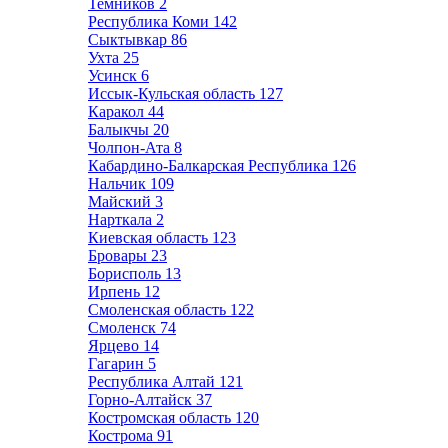
Темников
2
Республика Коми
142
Сыктывкар
86
Ухта
25
Усинск
6
Иссык-Кульская область
127
Каракол
44
Балыкчы
20
Чолпон-Ата
8
Кабардино-Балкарская Республика
126
Нальчик
109
Майский
3
Нарткала
2
Киевская область
123
Бровары
23
Борисполь
13
Ирпень
12
Смоленская область
122
Смоленск
74
Ярцево
14
Гагарин
5
Республика Алтай
121
Горно-Алтайск
37
Костромская область
120
Кострома
91