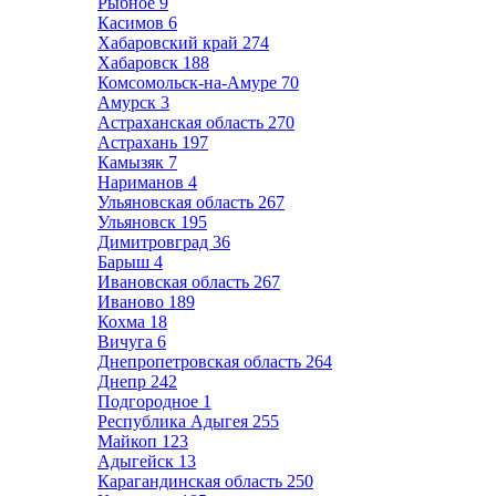
Рыбное
9
Касимов
6
Хабаровский край
274
Хабаровск
188
Комсомольск-на-Амуре
70
Амурск
3
Астраханская область
270
Астрахань
197
Камызяк
7
Нариманов
4
Ульяновская область
267
Ульяновск
195
Димитровград
36
Барыш
4
Ивановская область
267
Иваново
189
Кохма
18
Вичуга
6
Днепропетровская область
264
Днепр
242
Подгородное
1
Республика Адыгея
255
Майкоп
123
Адыгейск
13
Карагандинская область
250