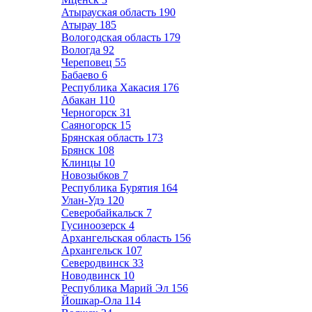
Атырауская область
190
Атырау
185
Вологодская область
179
Вологда
92
Череповец
55
Бабаево
6
Республика Хакасия
176
Абакан
110
Черногорск
31
Саяногорск
15
Брянская область
173
Брянск
108
Клинцы
10
Новозыбков
7
Республика Бурятия
164
Улан-Удэ
120
Северобайкальск
7
Гусиноозерск
4
Архангельская область
156
Архангельск
107
Северодвинск
33
Новодвинск
10
Республика Марий Эл
156
Йошкар-Ола
114