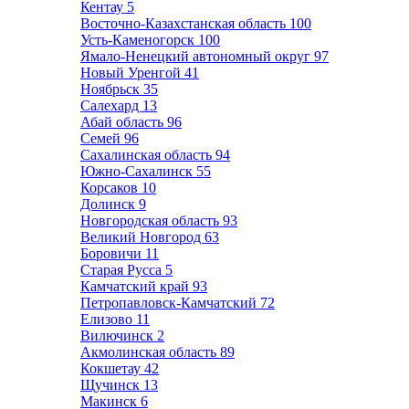
Кентау
5
Восточно-Казахстанская область
100
Усть-Каменогорск
100
Ямало-Ненецкий автономный округ
97
Новый Уренгой
41
Ноябрьск
35
Салехард
13
Абай область
96
Семей
96
Сахалинская область
94
Южно-Сахалинск
55
Корсаков
10
Долинск
9
Новгородская область
93
Великий Новгород
63
Боровичи
11
Старая Русса
5
Камчатский край
93
Петропавловск-Камчатский
72
Елизово
11
Вилючинск
2
Акмолинская область
89
Кокшетау
42
Щучинск
13
Макинск
6