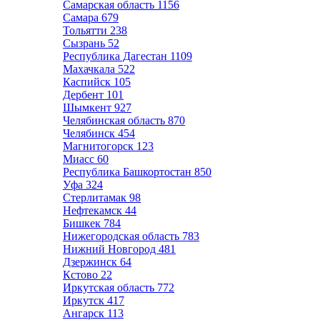
Самарская область
1156
Самара
679
Тольятти
238
Сызрань
52
Республика Дагестан
1109
Махачкала
522
Каспийск
105
Дербент
101
Шымкент
927
Челябинская область
870
Челябинск
454
Магнитогорск
123
Миасс
60
Республика Башкортостан
850
Уфа
324
Стерлитамак
98
Нефтекамск
44
Бишкек
784
Нижегородская область
783
Нижний Новгород
481
Дзержинск
64
Кстово
22
Иркутская область
772
Иркутск
417
Ангарск
113