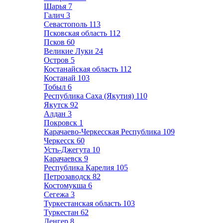
Шарья
7
Галич
3
Севастополь
113
Псковская область
112
Псков
60
Великие Луки
24
Остров
5
Костанайская область
112
Костанай
103
Тобыл
6
Республика Саха (Якутия)
110
Якутск
92
Алдан
3
Покровск
1
Карачаево-Черкесская Республика
109
Черкесск
60
Усть-Джегута
10
Карачаевск
9
Республика Карелия
105
Петрозаводск
82
Костомукша
6
Сегежа
3
Туркестанская область
103
Туркестан
62
Ленгер
8