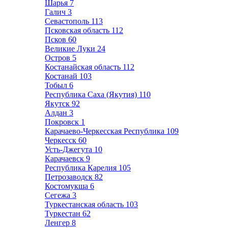
Шарья
7
Галич
3
Севастополь
113
Псковская область
112
Псков
60
Великие Луки
24
Остров
5
Костанайская область
112
Костанай
103
Тобыл
6
Республика Саха (Якутия)
110
Якутск
92
Алдан
3
Покровск
1
Карачаево-Черкесская Республика
109
Черкесск
60
Усть-Джегута
10
Карачаевск
9
Республика Карелия
105
Петрозаводск
82
Костомукша
6
Сегежа
3
Туркестанская область
103
Туркестан
62
Ленгер
8