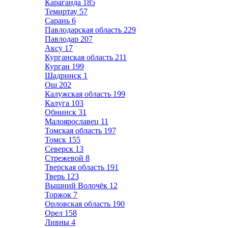
Караганда
185
Темиртау
57
Сарань
6
Павлодарская область
229
Павлодар
207
Аксу
17
Курганская область
211
Курган
199
Шадринск
1
Ош
202
Калужская область
199
Калуга
103
Обнинск
31
Малоярославец
11
Томская область
197
Томск
155
Северск
13
Стрежевой
8
Тверская область
191
Тверь
123
Вышний Волочёк
12
Торжок
7
Орловская область
190
Орел
158
Ливны
4