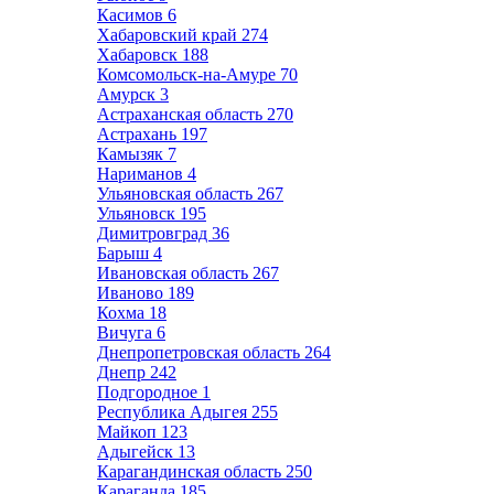
Касимов
6
Хабаровский край
274
Хабаровск
188
Комсомольск-на-Амуре
70
Амурск
3
Астраханская область
270
Астрахань
197
Камызяк
7
Нариманов
4
Ульяновская область
267
Ульяновск
195
Димитровград
36
Барыш
4
Ивановская область
267
Иваново
189
Кохма
18
Вичуга
6
Днепропетровская область
264
Днепр
242
Подгородное
1
Республика Адыгея
255
Майкоп
123
Адыгейск
13
Карагандинская область
250
Караганда
185