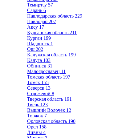
Темиртау
57
Сарань
6
Павлодарская область
229
Павлодар
207
Аксу
17
Курганская область
211
Курган
199
Шадринск
1
Ош
202
Калужская область
199
Калуга
103
Обнинск
31
Малоярославец
11
Томская область
197
Томск
155
Северск
13
Стрежевой
8
Тверская область
191
Тверь
123
Вышний Волочёк
12
Торжок
7
Орловская область
190
Орел
158
Ливны
4
Мценск
3