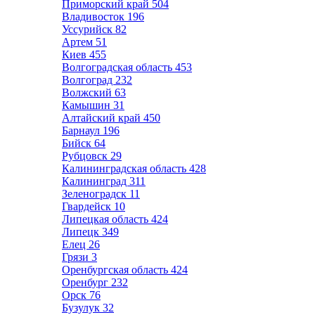
Приморский край
504
Владивосток
196
Уссурийск
82
Артем
51
Киев
455
Волгоградская область
453
Волгоград
232
Волжский
63
Камышин
31
Алтайский край
450
Барнаул
196
Бийск
64
Рубцовск
29
Калининградская область
428
Калининград
311
Зеленоградск
11
Гвардейск
10
Липецкая область
424
Липецк
349
Елец
26
Грязи
3
Оренбургская область
424
Оренбург
232
Орск
76
Бузулук
32