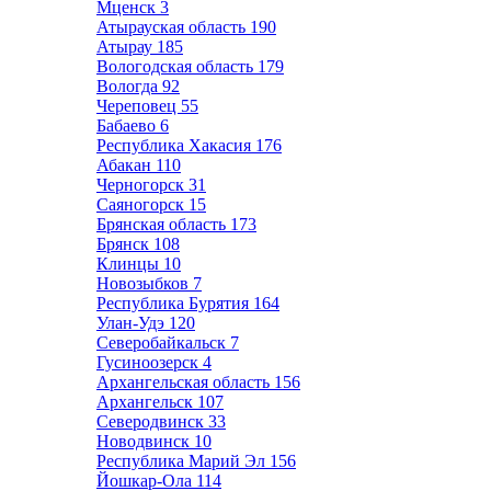
Мценск
3
Атырауская область
190
Атырау
185
Вологодская область
179
Вологда
92
Череповец
55
Бабаево
6
Республика Хакасия
176
Абакан
110
Черногорск
31
Саяногорск
15
Брянская область
173
Брянск
108
Клинцы
10
Новозыбков
7
Республика Бурятия
164
Улан-Удэ
120
Северобайкальск
7
Гусиноозерск
4
Архангельская область
156
Архангельск
107
Северодвинск
33
Новодвинск
10
Республика Марий Эл
156
Йошкар-Ола
114