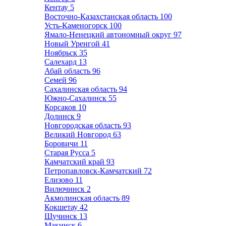
Кентау
5
Восточно-Казахстанская область
100
Усть-Каменогорск
100
Ямало-Ненецкий автономный округ
97
Новый Уренгой
41
Ноябрьск
35
Салехард
13
Абай область
96
Семей
96
Сахалинская область
94
Южно-Сахалинск
55
Корсаков
10
Долинск
9
Новгородская область
93
Великий Новгород
63
Боровичи
11
Старая Русса
5
Камчатский край
93
Петропавловск-Камчатский
72
Елизово
11
Вилючинск
2
Акмолинская область
89
Кокшетау
42
Щучинск
13
Макинск
6