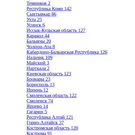
Темников
2
Республика Коми
142
Сыктывкар
86
Ухта
25
Усинск
6
Иссык-Кульская область
127
Каракол
44
Балыкчы
20
Чолпон-Ата
8
Кабардино-Балкарская Республика
126
Нальчик
109
Майский
3
Нарткала
2
Киевская область
123
Бровары
23
Борисполь
13
Ирпень
12
Смоленская область
122
Смоленск
74
Ярцево
14
Гагарин
5
Республика Алтай
121
Горно-Алтайск
37
Костромская область
120
Кострома
91