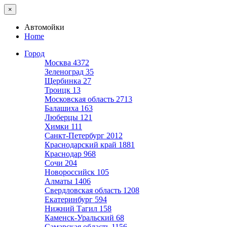
×
Автомойки
Home
Город
Москва
4372
Зеленоград
35
Щербинка
27
Троицк
13
Московская область
2713
Балашиха
163
Люберцы
121
Химки
111
Санкт-Петербург
2012
Краснодарский край
1881
Краснодар
968
Сочи
204
Новороссийск
105
Алматы
1406
Свердловская область
1208
Екатеринбург
594
Нижний Тагил
158
Каменск-Уральский
68
Самарская область
1156