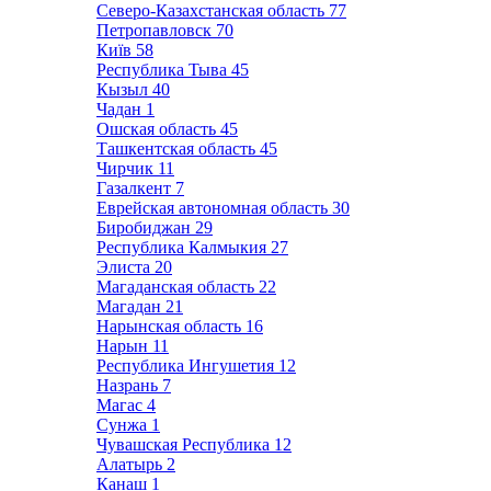
Северо-Казахстанская область
77
Петропавловск
70
Київ
58
Республика Тыва
45
Кызыл
40
Чадан
1
Ошская область
45
Ташкентская область
45
Чирчик
11
Газалкент
7
Еврейская автономная область
30
Биробиджан
29
Республика Калмыкия
27
Элиста
20
Магаданская область
22
Магадан
21
Нарынская область
16
Нарын
11
Республика Ингушетия
12
Назрань
7
Магас
4
Сунжа
1
Чувашская Республика
12
Алатырь
2
Канаш
1