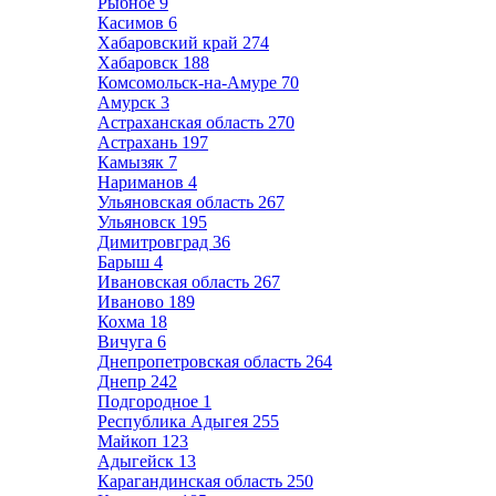
Рыбное
9
Касимов
6
Хабаровский край
274
Хабаровск
188
Комсомольск-на-Амуре
70
Амурск
3
Астраханская область
270
Астрахань
197
Камызяк
7
Нариманов
4
Ульяновская область
267
Ульяновск
195
Димитровград
36
Барыш
4
Ивановская область
267
Иваново
189
Кохма
18
Вичуга
6
Днепропетровская область
264
Днепр
242
Подгородное
1
Республика Адыгея
255
Майкоп
123
Адыгейск
13
Карагандинская область
250