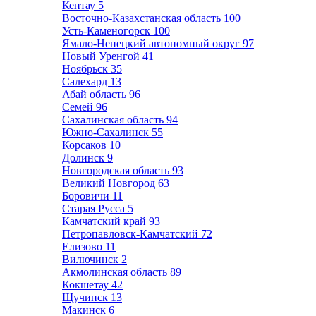
Кентау
5
Восточно-Казахстанская область
100
Усть-Каменогорск
100
Ямало-Ненецкий автономный округ
97
Новый Уренгой
41
Ноябрьск
35
Салехард
13
Абай область
96
Семей
96
Сахалинская область
94
Южно-Сахалинск
55
Корсаков
10
Долинск
9
Новгородская область
93
Великий Новгород
63
Боровичи
11
Старая Русса
5
Камчатский край
93
Петропавловск-Камчатский
72
Елизово
11
Вилючинск
2
Акмолинская область
89
Кокшетау
42
Щучинск
13
Макинск
6