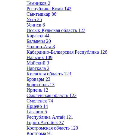
Темников
2
Республика Коми
142
Сыктывкар
86
Ухта
25
Усинск
6
Иссык-Кульская область
127
Каракол
44
Балыкчы
20
Чолпон-Ата
8
Кабардино-Балкарская Республика
126
Нальчик
109
Майский
3
Нарткала
2
Киевская область
123
Бровары
23
Борисполь
13
Ирпень
12
Смоленская область
122
Смоленск
74
Ярцево
14
Гагарин
5
Республика Алтай
121
Горно-Алтайск
37
Костромская область
120
Кострома
91