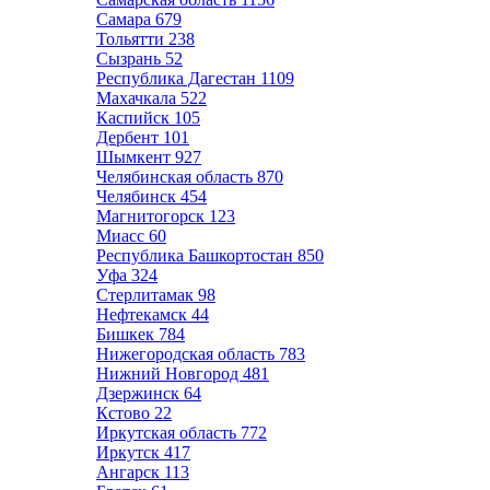
Самара
679
Тольятти
238
Сызрань
52
Республика Дагестан
1109
Махачкала
522
Каспийск
105
Дербент
101
Шымкент
927
Челябинская область
870
Челябинск
454
Магнитогорск
123
Миасс
60
Республика Башкортостан
850
Уфа
324
Стерлитамак
98
Нефтекамск
44
Бишкек
784
Нижегородская область
783
Нижний Новгород
481
Дзержинск
64
Кстово
22
Иркутская область
772
Иркутск
417
Ангарск
113