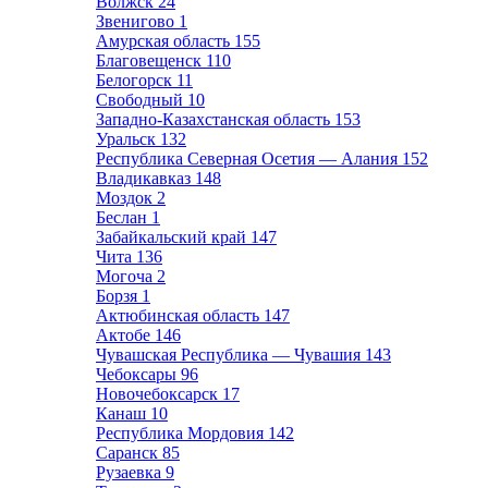
Волжск
24
Звенигово
1
Амурская область
155
Благовещенск
110
Белогорск
11
Свободный
10
Западно-Казахстанская область
153
Уральск
132
Республика Северная Осетия — Алания
152
Владикавказ
148
Моздок
2
Беслан
1
Забайкальский край
147
Чита
136
Могоча
2
Борзя
1
Актюбинская область
147
Актобе
146
Чувашская Республика — Чувашия
143
Чебоксары
96
Новочебоксарск
17
Канаш
10
Республика Мордовия
142
Саранск
85
Рузаевка
9