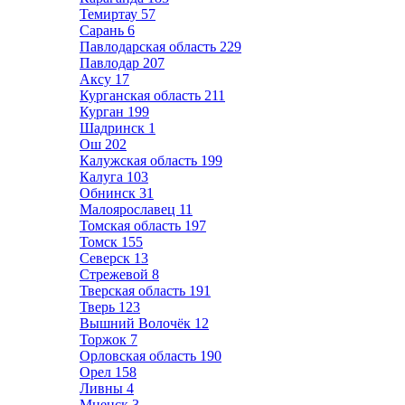
Темиртау
57
Сарань
6
Павлодарская область
229
Павлодар
207
Аксу
17
Курганская область
211
Курган
199
Шадринск
1
Ош
202
Калужская область
199
Калуга
103
Обнинск
31
Малоярославец
11
Томская область
197
Томск
155
Северск
13
Стрежевой
8
Тверская область
191
Тверь
123
Вышний Волочёк
12
Торжок
7
Орловская область
190
Орел
158
Ливны
4
Мценск
3