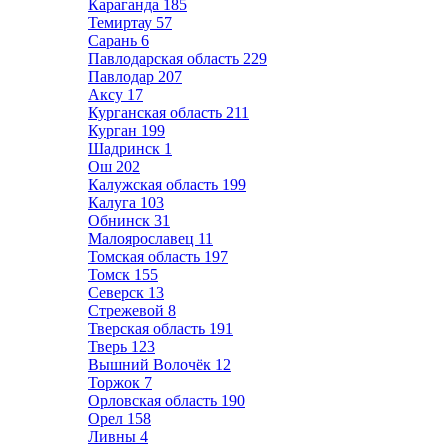
Караганда
185
Темиртау
57
Сарань
6
Павлодарская область
229
Павлодар
207
Аксу
17
Курганская область
211
Курган
199
Шадринск
1
Ош
202
Калужская область
199
Калуга
103
Обнинск
31
Малоярославец
11
Томская область
197
Томск
155
Северск
13
Стрежевой
8
Тверская область
191
Тверь
123
Вышний Волочёк
12
Торжок
7
Орловская область
190
Орел
158
Ливны
4