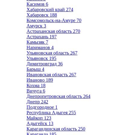
Касимов
6
Хабаровский край
274
Хабаровск
188
Комсомольск-на-Амуре
70
Амурск
3
Астраханская область
270
Астрахань
197
Камызяк
7
Нариманов
4
Ульяновская область
267
Ульяновск
195
Димитровград
36
Барыш
4
Ивановская область
267
Иваново
189
Кохма
18
Вичуга
6
Днепропетровская область
264
Днепр
242
Подгородное
1
Республика Адыгея
255
Майкоп
123
Адыгейск
13
Карагандинская область
250
Караганда
185