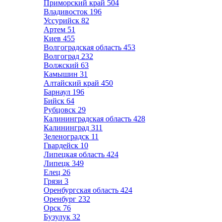
Приморский край
504
Владивосток
196
Уссурийск
82
Артем
51
Киев
455
Волгоградская область
453
Волгоград
232
Волжский
63
Камышин
31
Алтайский край
450
Барнаул
196
Бийск
64
Рубцовск
29
Калининградская область
428
Калининград
311
Зеленоградск
11
Гвардейск
10
Липецкая область
424
Липецк
349
Елец
26
Грязи
3
Оренбургская область
424
Оренбург
232
Орск
76
Бузулук
32