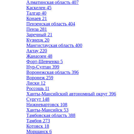
Алматинская область
407
Каскелен
45
Талгар
40
Конаев
21
Пензенская область
404
Пенза
281
Заречный
21
Кузнецк
20
Мангистауская область
400
Актау
220
Жанаозен
48
Форт-Шевченко
5
Нур-Султан
399
Воронежская область
396
Воронеж
259
Лиски
12
Россошь
11
Ханты-Мансийский автономный округ
396
Сургут
148
Нижневартовск
108
Ханты-Мансийск
53
Тамбовская область
388
Тамбов
273
Котовск
18
Моршанск
6