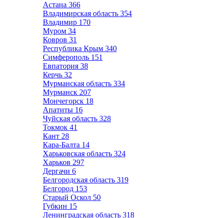
Астана
366
Владимирская область
354
Владимир
170
Муром
34
Ковров
31
Республика Крым
340
Симферополь
151
Евпатория
38
Керчь
32
Мурманская область
334
Мурманск
207
Мончегорск
18
Апатиты
16
Чуйская область
328
Токмок
41
Кант
28
Кара-Балта
14
Харьковская область
324
Харьков
297
Дергачи
6
Белгородская область
319
Белгород
153
Старый Оскол
50
Губкин
15
Ленинградская область
318