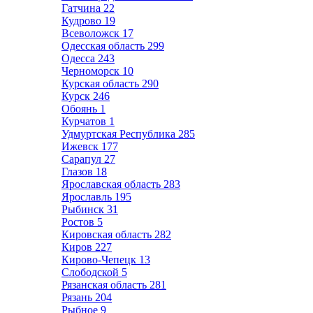
Гатчина
22
Кудрово
19
Всеволожск
17
Одесская область
299
Одесса
243
Черноморск
10
Курская область
290
Курск
246
Обоянь
1
Курчатов
1
Удмуртская Республика
285
Ижевск
177
Сарапул
27
Глазов
18
Ярославская область
283
Ярославль
195
Рыбинск
31
Ростов
5
Кировская область
282
Киров
227
Кирово-Чепецк
13
Слободской
5
Рязанская область
281
Рязань
204
Рыбное
9