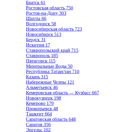
Братск
61
Ростовская область
750
Ростов-на-Дону
303
Шахты
66
Волгодонск
58
Новосибирская область
723
Новосибирск
513
Бердск
31
Искитим
17
Ставропольский край
715
Ставрополь
185
Пятигорск
115
Минеральные Воды
50
Республика Татарстан
710
Казань
315
Набережные Челны
121
Альметьевск
46
Кемеровская область — Кузбасс
667
Новокузнецк
198
Кемерово
179
Прокопьевск
48
Ташкент
664
Саратовская область
648
Саратов
356
Энгельс
102