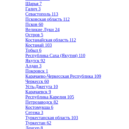
Шарья
7
Галич
3
Севастополь
113
Псковская область
112
Псков
60
Великие Луки
24
Остров
5
Костанайская область
112
Костанай
103
Тобыл
6
Республика Саха (Якутия)
110
Якутск
92
Алдан
3
Покровск
1
Карачаево-Черкесская Республика
109
Черкесск
60
Усть-Джегута
10
Карачаевск
9
Республика Карелия
105
Петрозаводск
82
Костомукша
6
Сегежа
3
Туркестанская область
103
Туркестан
62
Ленгер
8