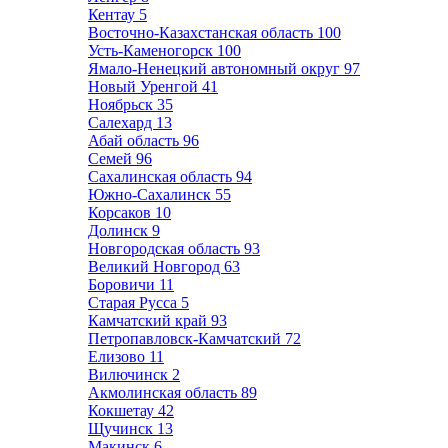
Кентау
5
Восточно-Казахстанская область
100
Усть-Каменогорск
100
Ямало-Ненецкий автономный округ
97
Новый Уренгой
41
Ноябрьск
35
Салехард
13
Абай область
96
Семей
96
Сахалинская область
94
Южно-Сахалинск
55
Корсаков
10
Долинск
9
Новгородская область
93
Великий Новгород
63
Боровичи
11
Старая Русса
5
Камчатский край
93
Петропавловск-Камчатский
72
Елизово
11
Вилючинск
2
Акмолинская область
89
Кокшетау
42
Щучинск
13
Макинск
6