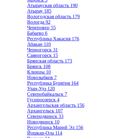
Атырауская область
190
Атырау
185
Вологодская область
179
Вологда
92
Череповец
55
Бабаево
6
Республика Хакасия
176
Абакан
110
Черногорск
31
Саяногорск
15
Брянская область
173
Брянск
108
Клинцы
10
Новозыбков
7
Республика Бурятия
164
Улан-Удэ
120
Северобайкальск
7
Гусиноозерск
4
Архангельская область
156
Архангельск
107
Северодвинск
33
Новодвинск
10
Республика Марий Эл
156
Йошкар-Ола
114