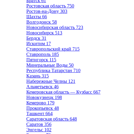
Братск
61
Ростовская область
750
Ростов-на-Дону
303
Шахты
66
Волгодонск
58
Новосибирская область
723
Новосибирск
513
Бердск
31
Искитим
17
Ставропольский край
715
Ставрополь
185
Пятигорск
115
Минеральные Воды
50
Республика Татарстан
710
Казань
315
Набережные Челны
121
Альметьевск
46
Кемеровская область — Кузбасс
667
Новокузнецк
198
Кемерово
179
Прокопьевск
48
Ташкент
664
Саратовская область
648
Саратов
356
Энгельс
102