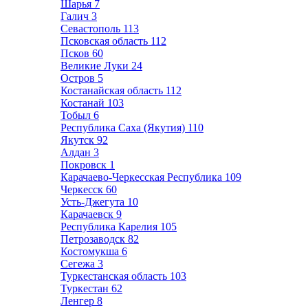
Шарья
7
Галич
3
Севастополь
113
Псковская область
112
Псков
60
Великие Луки
24
Остров
5
Костанайская область
112
Костанай
103
Тобыл
6
Республика Саха (Якутия)
110
Якутск
92
Алдан
3
Покровск
1
Карачаево-Черкесская Республика
109
Черкесск
60
Усть-Джегута
10
Карачаевск
9
Республика Карелия
105
Петрозаводск
82
Костомукша
6
Сегежа
3
Туркестанская область
103
Туркестан
62
Ленгер
8