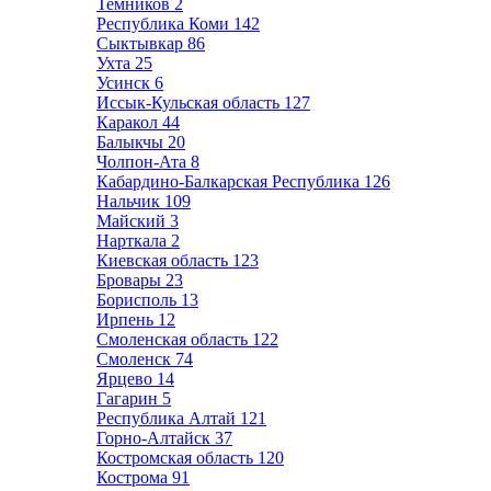
Темников
2
Республика Коми
142
Сыктывкар
86
Ухта
25
Усинск
6
Иссык-Кульская область
127
Каракол
44
Балыкчы
20
Чолпон-Ата
8
Кабардино-Балкарская Республика
126
Нальчик
109
Майский
3
Нарткала
2
Киевская область
123
Бровары
23
Борисполь
13
Ирпень
12
Смоленская область
122
Смоленск
74
Ярцево
14
Гагарин
5
Республика Алтай
121
Горно-Алтайск
37
Костромская область
120
Кострома
91