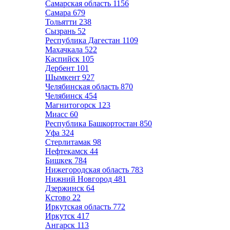
Самарская область
1156
Самара
679
Тольятти
238
Сызрань
52
Республика Дагестан
1109
Махачкала
522
Каспийск
105
Дербент
101
Шымкент
927
Челябинская область
870
Челябинск
454
Магнитогорск
123
Миасс
60
Республика Башкортостан
850
Уфа
324
Стерлитамак
98
Нефтекамск
44
Бишкек
784
Нижегородская область
783
Нижний Новгород
481
Дзержинск
64
Кстово
22
Иркутская область
772
Иркутск
417
Ангарск
113