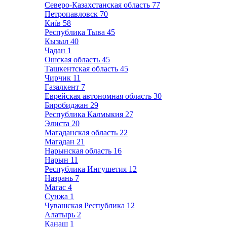
Северо-Казахстанская область
77
Петропавловск
70
Київ
58
Республика Тыва
45
Кызыл
40
Чадан
1
Ошская область
45
Ташкентская область
45
Чирчик
11
Газалкент
7
Еврейская автономная область
30
Биробиджан
29
Республика Калмыкия
27
Элиста
20
Магаданская область
22
Магадан
21
Нарынская область
16
Нарын
11
Республика Ингушетия
12
Назрань
7
Магас
4
Сунжа
1
Чувашская Республика
12
Алатырь
2
Канаш
1