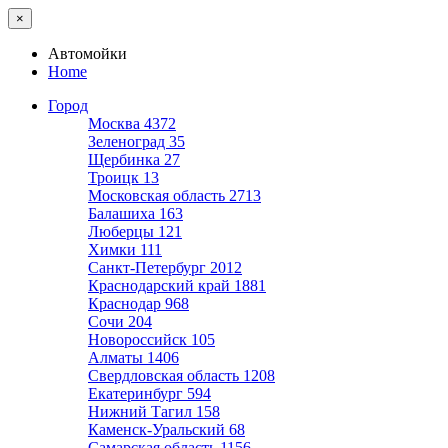
×
Автомойки
Home
Город
Москва
4372
Зеленоград
35
Щербинка
27
Троицк
13
Московская область
2713
Балашиха
163
Люберцы
121
Химки
111
Санкт-Петербург
2012
Краснодарский край
1881
Краснодар
968
Сочи
204
Новороссийск
105
Алматы
1406
Свердловская область
1208
Екатеринбург
594
Нижний Тагил
158
Каменск-Уральский
68
Самарская область
1156