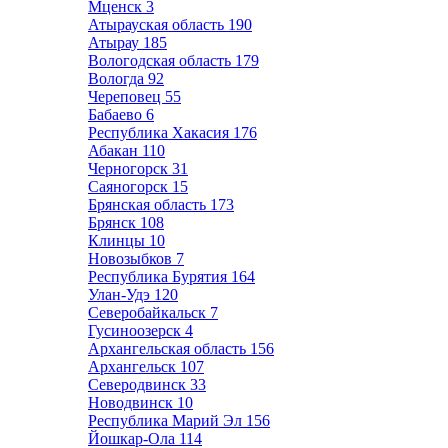
Мценск
3
Атырауская область
190
Атырау
185
Вологодская область
179
Вологда
92
Череповец
55
Бабаево
6
Республика Хакасия
176
Абакан
110
Черногорск
31
Саяногорск
15
Брянская область
173
Брянск
108
Клинцы
10
Новозыбков
7
Республика Бурятия
164
Улан-Удэ
120
Северобайкальск
7
Гусиноозерск
4
Архангельская область
156
Архангельск
107
Северодвинск
33
Новодвинск
10
Республика Марий Эл
156
Йошкар-Ола
114