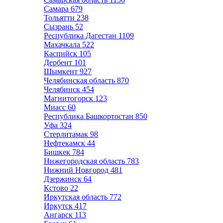
Самара
679
Тольятти
238
Сызрань
52
Республика Дагестан
1109
Махачкала
522
Каспийск
105
Дербент
101
Шымкент
927
Челябинская область
870
Челябинск
454
Магнитогорск
123
Миасс
60
Республика Башкортостан
850
Уфа
324
Стерлитамак
98
Нефтекамск
44
Бишкек
784
Нижегородская область
783
Нижний Новгород
481
Дзержинск
64
Кстово
22
Иркутская область
772
Иркутск
417
Ангарск
113