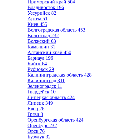
Приморский край
504
Владивосток
196
Уссурийск
82
Артем
51
Киев
455
Волгоградская область
453
Волгоград
232
Волжский
63
Камышин
31
Алтайский край
450
Барнаул
196
Бийск
64
Рубцовск
29
Калининградская область
428
Калининград
311
Зеленоградск
11
Гвардейск
10
Липецкая область
424
Липецк
349
Елец
26
Грязи
3
Оренбургская область
424
Оренбург
232
Орск
76
Бузулук
32