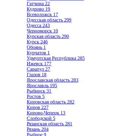
Гатчина
22
Кудрово
19
Всеволожск
17
Одесская область
299
Одесса
243
Черноморск
10
Курская область
290
Курск
246
Обоянь
1
Курчатов
1
Удмуртская Республика
285
Ижевск
177
Сарапул
27
Глазов
18
Ярославская область
283
Ярославль
195
Рыбинск
31
Ростов
5
Кировская область
282
Киров
227
Кирово-Чепецк
13
Слободской
5
Рязанская область
281
Рязань
204
Рыбное
9