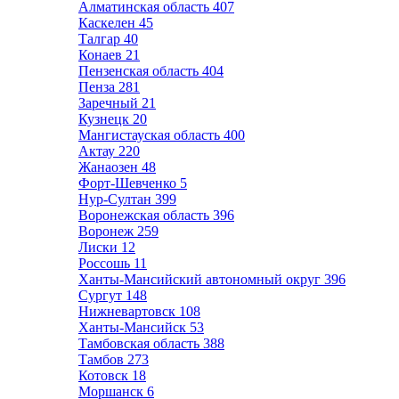
Алматинская область
407
Каскелен
45
Талгар
40
Конаев
21
Пензенская область
404
Пенза
281
Заречный
21
Кузнецк
20
Мангистауская область
400
Актау
220
Жанаозен
48
Форт-Шевченко
5
Нур-Султан
399
Воронежская область
396
Воронеж
259
Лиски
12
Россошь
11
Ханты-Мансийский автономный округ
396
Сургут
148
Нижневартовск
108
Ханты-Мансийск
53
Тамбовская область
388
Тамбов
273
Котовск
18
Моршанск
6