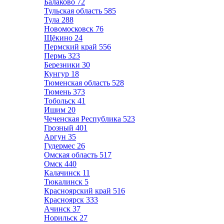
Балаково
72
Тульская область
585
Тула
288
Новомосковск
76
Щёкино
24
Пермский край
556
Пермь
323
Березники
30
Кунгур
18
Тюменская область
528
Тюмень
373
Тобольск
41
Ишим
20
Чеченская Республика
523
Грозный
401
Аргун
35
Гудермес
26
Омская область
517
Омск
440
Калачинск
11
Тюкалинск
5
Красноярский край
516
Красноярск
333
Ачинск
37
Норильск
27