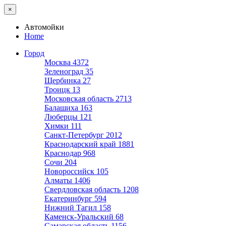
×
Автомойки
Home
Город
Москва
4372
Зеленоград
35
Щербинка
27
Троицк
13
Московская область
2713
Балашиха
163
Люберцы
121
Химки
111
Санкт-Петербург
2012
Краснодарский край
1881
Краснодар
968
Сочи
204
Новороссийск
105
Алматы
1406
Свердловская область
1208
Екатеринбург
594
Нижний Тагил
158
Каменск-Уральский
68
Самарская область
1156