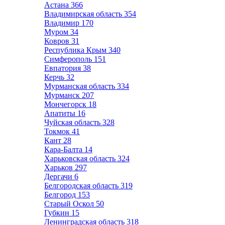
Астана
366
Владимирская область
354
Владимир
170
Муром
34
Ковров
31
Республика Крым
340
Симферополь
151
Евпатория
38
Керчь
32
Мурманская область
334
Мурманск
207
Мончегорск
18
Апатиты
16
Чуйская область
328
Токмок
41
Кант
28
Кара-Балта
14
Харьковская область
324
Харьков
297
Дергачи
6
Белгородская область
319
Белгород
153
Старый Оскол
50
Губкин
15
Ленинградская область
318