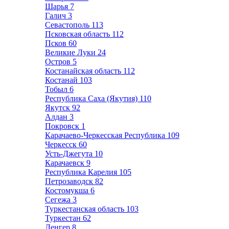
Шарья
7
Галич
3
Севастополь
113
Псковская область
112
Псков
60
Великие Луки
24
Остров
5
Костанайская область
112
Костанай
103
Тобыл
6
Республика Саха (Якутия)
110
Якутск
92
Алдан
3
Покровск
1
Карачаево-Черкесская Республика
109
Черкесск
60
Усть-Джегута
10
Карачаевск
9
Республика Карелия
105
Петрозаводск
82
Костомукша
6
Сегежа
3
Туркестанская область
103
Туркестан
62
Ленгер
8