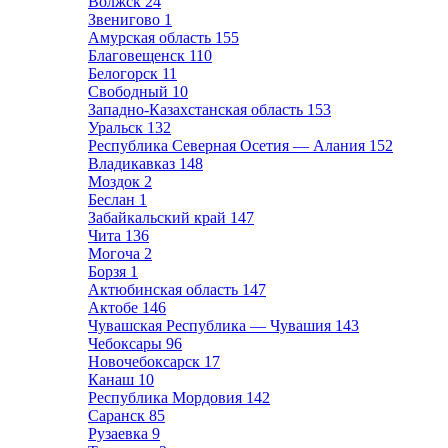
Волжск
24
Звенигово
1
Амурская область
155
Благовещенск
110
Белогорск
11
Свободный
10
Западно-Казахстанская область
153
Уральск
132
Республика Северная Осетия — Алания
152
Владикавказ
148
Моздок
2
Беслан
1
Забайкальский край
147
Чита
136
Могоча
2
Борзя
1
Актюбинская область
147
Актобе
146
Чувашская Республика — Чувашия
143
Чебоксары
96
Новочебоксарск
17
Канаш
10
Республика Мордовия
142
Саранск
85
Рузаевка
9