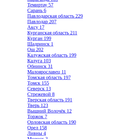
Темиртау
57
Сарань
6
Павлодарская область
229
Павлодар
207
Аксу
17
Курганская область
211
Курган
199
Шадринск
1
Ош
202
Калужская область
199
Калуга
103
Обнинск
31
Малоярославец
11
Томская область
197
Томск
155
Северск
13
Стрежевой
8
Тверская область
191
Тверь
123
Вышний Волочёк
12
Торжок
7
Орловская область
190
Орел
158
Ливны
4
Мценск
3