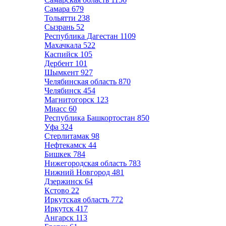
Самара
679
Тольятти
238
Сызрань
52
Республика Дагестан
1109
Махачкала
522
Каспийск
105
Дербент
101
Шымкент
927
Челябинская область
870
Челябинск
454
Магнитогорск
123
Миасс
60
Республика Башкортостан
850
Уфа
324
Стерлитамак
98
Нефтекамск
44
Бишкек
784
Нижегородская область
783
Нижний Новгород
481
Дзержинск
64
Кстово
22
Иркутская область
772
Иркутск
417
Ангарск
113