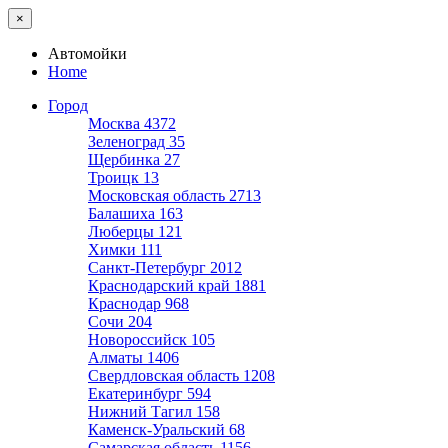
×
Автомойки
Home
Город
Москва
4372
Зеленоград
35
Щербинка
27
Троицк
13
Московская область
2713
Балашиха
163
Люберцы
121
Химки
111
Санкт-Петербург
2012
Краснодарский край
1881
Краснодар
968
Сочи
204
Новороссийск
105
Алматы
1406
Свердловская область
1208
Екатеринбург
594
Нижний Тагил
158
Каменск-Уральский
68
Самарская область
1156