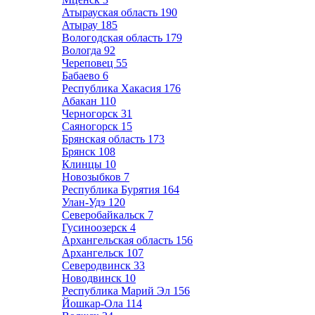
Атырауская область
190
Атырау
185
Вологодская область
179
Вологда
92
Череповец
55
Бабаево
6
Республика Хакасия
176
Абакан
110
Черногорск
31
Саяногорск
15
Брянская область
173
Брянск
108
Клинцы
10
Новозыбков
7
Республика Бурятия
164
Улан-Удэ
120
Северобайкальск
7
Гусиноозерск
4
Архангельская область
156
Архангельск
107
Северодвинск
33
Новодвинск
10
Республика Марий Эл
156
Йошкар-Ола
114