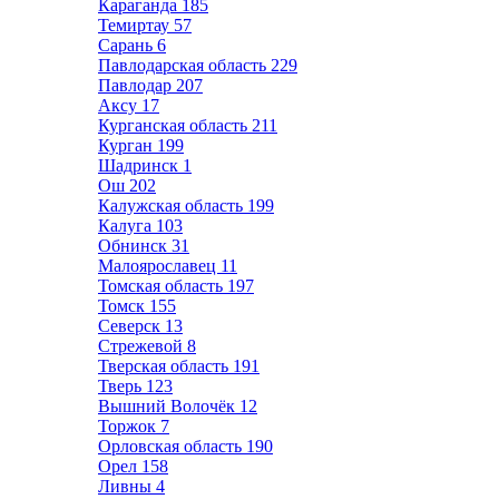
Караганда
185
Темиртау
57
Сарань
6
Павлодарская область
229
Павлодар
207
Аксу
17
Курганская область
211
Курган
199
Шадринск
1
Ош
202
Калужская область
199
Калуга
103
Обнинск
31
Малоярославец
11
Томская область
197
Томск
155
Северск
13
Стрежевой
8
Тверская область
191
Тверь
123
Вышний Волочёк
12
Торжок
7
Орловская область
190
Орел
158
Ливны
4