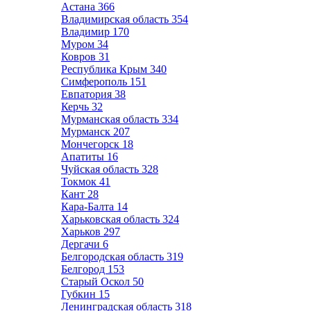
Астана
366
Владимирская область
354
Владимир
170
Муром
34
Ковров
31
Республика Крым
340
Симферополь
151
Евпатория
38
Керчь
32
Мурманская область
334
Мурманск
207
Мончегорск
18
Апатиты
16
Чуйская область
328
Токмок
41
Кант
28
Кара-Балта
14
Харьковская область
324
Харьков
297
Дергачи
6
Белгородская область
319
Белгород
153
Старый Оскол
50
Губкин
15
Ленинградская область
318