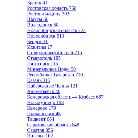
Братск
61
Ростовская область
750
Ростов-на-Дону
303
Шахты
66
Волгодонск
58
Новосибирская область
723
Новосибирск
513
Бердск
31
Искитим
17
Ставропольский край
715
Ставрополь
185
Пятигорск
115
Минеральные Воды
50
Республика Татарстан
710
Казань
315
Набережные Челны
121
Альметьевск
46
Кемеровская область — Кузбасс
667
Новокузнецк
198
Кемерово
179
Прокопьевск
48
Ташкент
664
Саратовская область
648
Саратов
356
Энгельс
102