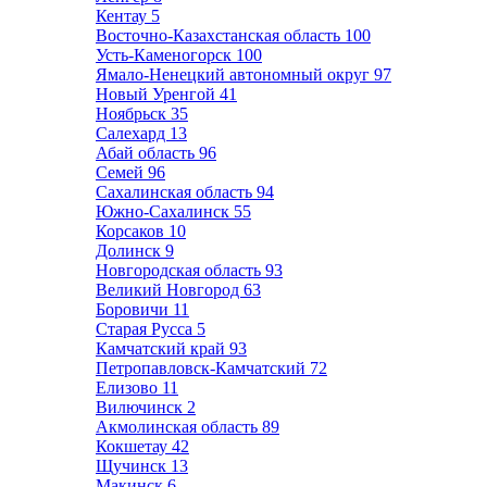
Кентау
5
Восточно-Казахстанская область
100
Усть-Каменогорск
100
Ямало-Ненецкий автономный округ
97
Новый Уренгой
41
Ноябрьск
35
Салехард
13
Абай область
96
Семей
96
Сахалинская область
94
Южно-Сахалинск
55
Корсаков
10
Долинск
9
Новгородская область
93
Великий Новгород
63
Боровичи
11
Старая Русса
5
Камчатский край
93
Петропавловск-Камчатский
72
Елизово
11
Вилючинск
2
Акмолинская область
89
Кокшетау
42
Щучинск
13
Макинск
6