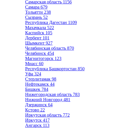
Самарская область
1156
Самара
679
Тольятти
238
Сызрань
52
Республика Дагестан
1109
Махачкала
522
Каспийск
105
Дербент
101
Шымкент
927
Челябинская область
870
Челябинск
454
Магнитогорск
123
Миасс
60
Республика Башкортостан
850
Уфа
324
Стерлитамак
98
Нефтекамск
44
Бишкек
784
Нижегородская область
783
Нижний Новгород
481
Дзержинск
64
Кстово
22
Иркутская область
772
Иркутск
417
Ангарск
113