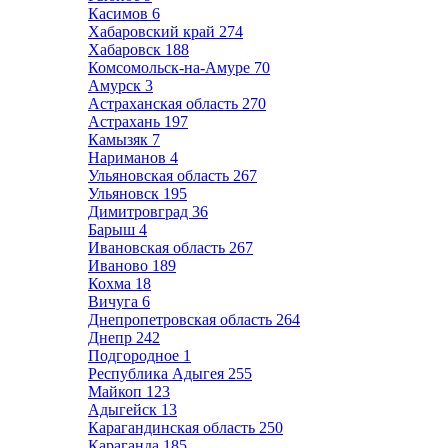
Касимов
6
Хабаровский край
274
Хабаровск
188
Комсомольск-на-Амуре
70
Амурск
3
Астраханская область
270
Астрахань
197
Камызяк
7
Нариманов
4
Ульяновская область
267
Ульяновск
195
Димитровград
36
Барыш
4
Ивановская область
267
Иваново
189
Кохма
18
Вичуга
6
Днепропетровская область
264
Днепр
242
Подгородное
1
Республика Адыгея
255
Майкоп
123
Адыгейск
13
Карагандинская область
250
Караганда
185