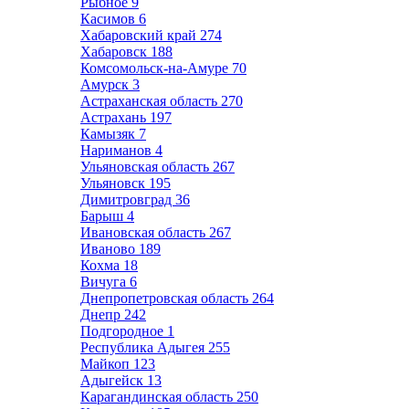
Рыбное
9
Касимов
6
Хабаровский край
274
Хабаровск
188
Комсомольск-на-Амуре
70
Амурск
3
Астраханская область
270
Астрахань
197
Камызяк
7
Нариманов
4
Ульяновская область
267
Ульяновск
195
Димитровград
36
Барыш
4
Ивановская область
267
Иваново
189
Кохма
18
Вичуга
6
Днепропетровская область
264
Днепр
242
Подгородное
1
Республика Адыгея
255
Майкоп
123
Адыгейск
13
Карагандинская область
250