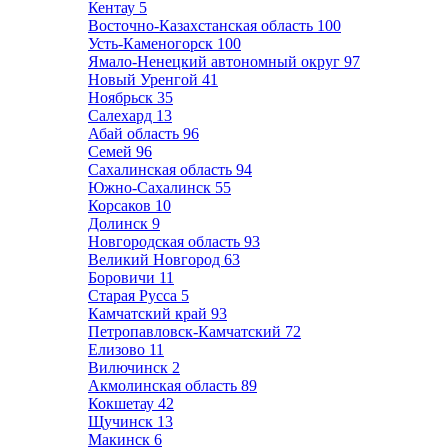
Кентау
5
Восточно-Казахстанская область
100
Усть-Каменогорск
100
Ямало-Ненецкий автономный округ
97
Новый Уренгой
41
Ноябрьск
35
Салехард
13
Абай область
96
Семей
96
Сахалинская область
94
Южно-Сахалинск
55
Корсаков
10
Долинск
9
Новгородская область
93
Великий Новгород
63
Боровичи
11
Старая Русса
5
Камчатский край
93
Петропавловск-Камчатский
72
Елизово
11
Вилючинск
2
Акмолинская область
89
Кокшетау
42
Щучинск
13
Макинск
6