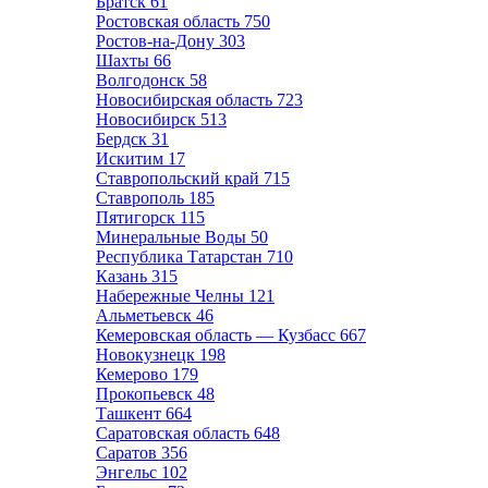
Братск
61
Ростовская область
750
Ростов-на-Дону
303
Шахты
66
Волгодонск
58
Новосибирская область
723
Новосибирск
513
Бердск
31
Искитим
17
Ставропольский край
715
Ставрополь
185
Пятигорск
115
Минеральные Воды
50
Республика Татарстан
710
Казань
315
Набережные Челны
121
Альметьевск
46
Кемеровская область — Кузбасс
667
Новокузнецк
198
Кемерово
179
Прокопьевск
48
Ташкент
664
Саратовская область
648
Саратов
356
Энгельс
102