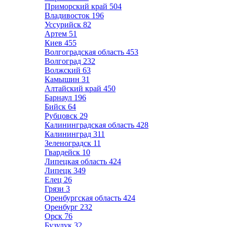
Приморский край
504
Владивосток
196
Уссурийск
82
Артем
51
Киев
455
Волгоградская область
453
Волгоград
232
Волжский
63
Камышин
31
Алтайский край
450
Барнаул
196
Бийск
64
Рубцовск
29
Калининградская область
428
Калининград
311
Зеленоградск
11
Гвардейск
10
Липецкая область
424
Липецк
349
Елец
26
Грязи
3
Оренбургская область
424
Оренбург
232
Орск
76
Бузулук
32