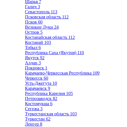
Шарья
7
Галич
3
Севастополь
113
Псковская область
112
Псков
60
Великие Луки
24
Остров
5
Костанайская область
112
Костанай
103
Тобыл
6
Республика Саха (Якутия)
110
Якутск
92
Алдан
3
Покровск
1
Карачаево-Черкесская Республика
109
Черкесск
60
Усть-Джегута
10
Карачаевск
9
Республика Карелия
105
Петрозаводск
82
Костомукша
6
Сегежа
3
Туркестанская область
103
Туркестан
62
Ленгер
8