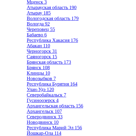
Мценск
3
Атырауская область
190
Атырау
185
Вологодская область
179
Вологда
92
Череповец
55
Бабаево
6
Республика Хакасия
176
Абакан
110
Черногорск
31
Саяногорск
15
Брянская область
173
Брянск
108
Клинцы
10
Новозыбков
7
Республика Бурятия
164
Улан-Удэ
120
Северобайкальск
7
Гусиноозерск
4
Архангельская область
156
Архангельск
107
Северодвинск
33
Новодвинск
10
Республика Марий Эл
156
Йошкар-Ола
114