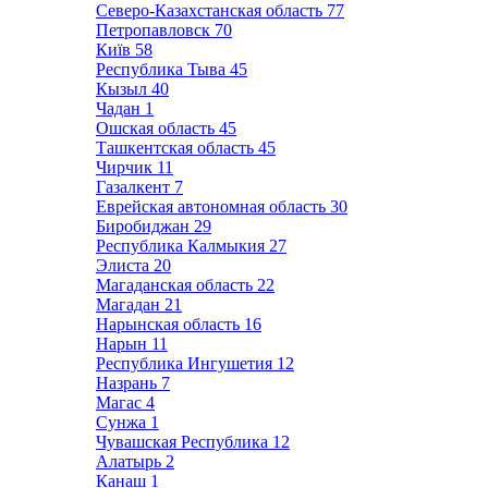
Северо-Казахстанская область
77
Петропавловск
70
Київ
58
Республика Тыва
45
Кызыл
40
Чадан
1
Ошская область
45
Ташкентская область
45
Чирчик
11
Газалкент
7
Еврейская автономная область
30
Биробиджан
29
Республика Калмыкия
27
Элиста
20
Магаданская область
22
Магадан
21
Нарынская область
16
Нарын
11
Республика Ингушетия
12
Назрань
7
Магас
4
Сунжа
1
Чувашская Республика
12
Алатырь
2
Канаш
1