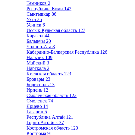
Темников
2
Республика Коми
142
Сыктывкар
86
Ухта
25
Усинск
6
Иссык-Кульская область
127
Каракол
44
Балыкчы
20
Чолпон-Ата
8
Кабардино-Балкарская Республика
126
Нальчик
109
Майский
3
Нарткала
2
Киевская область
123
Бровары
23
Борисполь
13
Ирпень
12
Смоленская область
122
Смоленск
74
Ярцево
14
Гагарин
5
Республика Алтай
121
Горно-Алтайск
37
Костромская область
120
Кострома
91