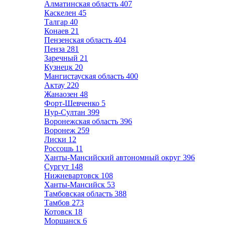
Алматинская область
407
Каскелен
45
Талгар
40
Конаев
21
Пензенская область
404
Пенза
281
Заречный
21
Кузнецк
20
Мангистауская область
400
Актау
220
Жанаозен
48
Форт-Шевченко
5
Нур-Султан
399
Воронежская область
396
Воронеж
259
Лиски
12
Россошь
11
Ханты-Мансийский автономный округ
396
Сургут
148
Нижневартовск
108
Ханты-Мансийск
53
Тамбовская область
388
Тамбов
273
Котовск
18
Моршанск
6