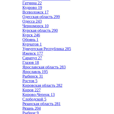
Гатчина
22
Кудрово
19
Всеволожск
17
Одесская область
299
Одесса
243
Черноморск
10
Курская область
290
Курск
246
Обоянь
1
Курчатов
1
Удмуртская Республика
285
Ижевск
177
Сарапул
27
Глазов
18
Ярославская область
283
Ярославль
195
Рыбинск
31
Ростов
5
Кировская область
282
Киров
227
Кирово-Чепецк
13
Слободской
5
Рязанская область
281
Рязань
204
Рыбное
9