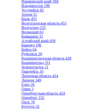
Приморский край
504
Владивосток
196
Уссурийск
82
Артем
51
Киев
455
Волгоградская область
453
Волгоград
232
Волжский
63
Камышин
31
Алтайский край
450
Барнаул
196
Бийск
64
Рубцовск
29
Калининградская область
428
Калининград
311
Зеленоградск
11
Гвардейск
10
Липецкая область
424
Липецк
349
Елец
26
Грязи
3
Оренбургская область
424
Оренбург
232
Орск
76
Бузулук
32