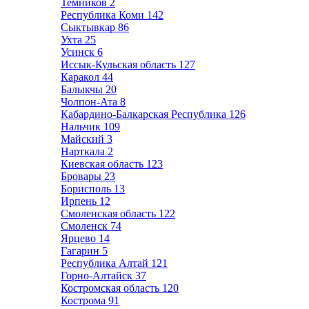
Темников
2
Республика Коми
142
Сыктывкар
86
Ухта
25
Усинск
6
Иссык-Кульская область
127
Каракол
44
Балыкчы
20
Чолпон-Ата
8
Кабардино-Балкарская Республика
126
Нальчик
109
Майский
3
Нарткала
2
Киевская область
123
Бровары
23
Борисполь
13
Ирпень
12
Смоленская область
122
Смоленск
74
Ярцево
14
Гагарин
5
Республика Алтай
121
Горно-Алтайск
37
Костромская область
120
Кострома
91