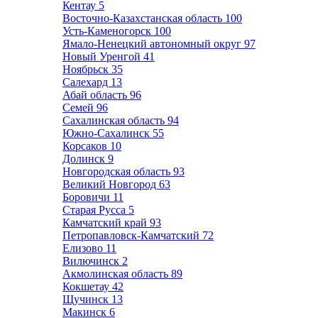
Кентау
5
Восточно-Казахстанская область
100
Усть-Каменогорск
100
Ямало-Ненецкий автономный округ
97
Новый Уренгой
41
Ноябрьск
35
Салехард
13
Абай область
96
Семей
96
Сахалинская область
94
Южно-Сахалинск
55
Корсаков
10
Долинск
9
Новгородская область
93
Великий Новгород
63
Боровичи
11
Старая Русса
5
Камчатский край
93
Петропавловск-Камчатский
72
Елизово
11
Вилючинск
2
Акмолинская область
89
Кокшетау
42
Щучинск
13
Макинск
6