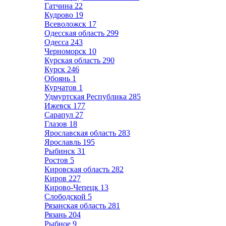
Гатчина
22
Кудрово
19
Всеволожск
17
Одесская область
299
Одесса
243
Черноморск
10
Курская область
290
Курск
246
Обоянь
1
Курчатов
1
Удмуртская Республика
285
Ижевск
177
Сарапул
27
Глазов
18
Ярославская область
283
Ярославль
195
Рыбинск
31
Ростов
5
Кировская область
282
Киров
227
Кирово-Чепецк
13
Слободской
5
Рязанская область
281
Рязань
204
Рыбное
9