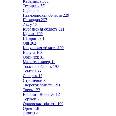
Караганда
185
Темиртау
57
Сарань
6
Павлодарская область
229
Павлодар
207
Аксу
17
Курганская область
211
Курган
199
Шадринск
1
Ош
202
Калужская область
199
Калуга
103
Обнинск
31
Малоярославец
11
Томская область
197
Томск
155
Северск
13
Стрежевой
8
Тверская область
191
Тверь
123
Вышний Волочёк
12
Торжок
7
Орловская область
190
Орел
158
Ливны
4