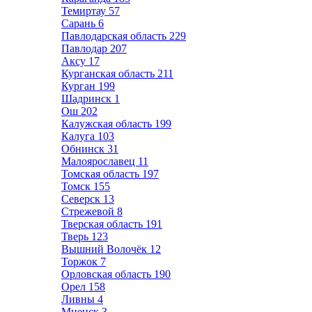
Темиртау
57
Сарань
6
Павлодарская область
229
Павлодар
207
Аксу
17
Курганская область
211
Курган
199
Шадринск
1
Ош
202
Калужская область
199
Калуга
103
Обнинск
31
Малоярославец
11
Томская область
197
Томск
155
Северск
13
Стрежевой
8
Тверская область
191
Тверь
123
Вышний Волочёк
12
Торжок
7
Орловская область
190
Орел
158
Ливны
4
Мценск
3