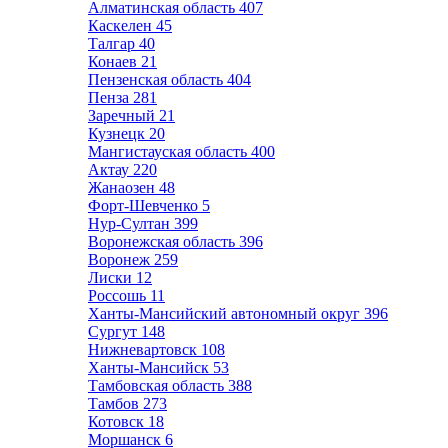
Алматинская область
407
Каскелен
45
Талгар
40
Конаев
21
Пензенская область
404
Пенза
281
Заречный
21
Кузнецк
20
Мангистауская область
400
Актау
220
Жанаозен
48
Форт-Шевченко
5
Нур-Султан
399
Воронежская область
396
Воронеж
259
Лиски
12
Россошь
11
Ханты-Мансийский автономный округ
396
Сургут
148
Нижневартовск
108
Ханты-Мансийск
53
Тамбовская область
388
Тамбов
273
Котовск
18
Моршанск
6