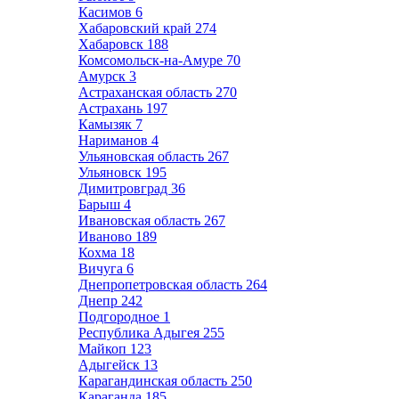
Касимов
6
Хабаровский край
274
Хабаровск
188
Комсомольск-на-Амуре
70
Амурск
3
Астраханская область
270
Астрахань
197
Камызяк
7
Нариманов
4
Ульяновская область
267
Ульяновск
195
Димитровград
36
Барыш
4
Ивановская область
267
Иваново
189
Кохма
18
Вичуга
6
Днепропетровская область
264
Днепр
242
Подгородное
1
Республика Адыгея
255
Майкоп
123
Адыгейск
13
Карагандинская область
250
Караганда
185