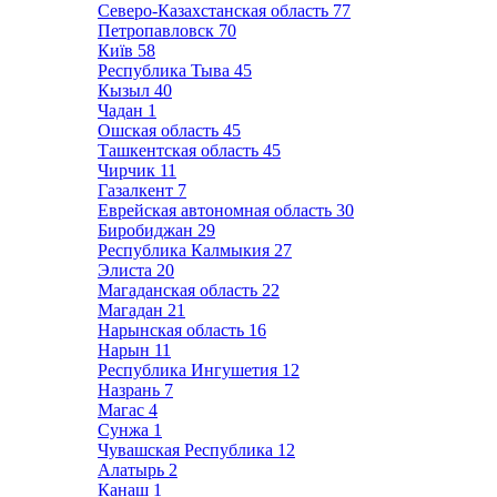
Северо-Казахстанская область
77
Петропавловск
70
Київ
58
Республика Тыва
45
Кызыл
40
Чадан
1
Ошская область
45
Ташкентская область
45
Чирчик
11
Газалкент
7
Еврейская автономная область
30
Биробиджан
29
Республика Калмыкия
27
Элиста
20
Магаданская область
22
Магадан
21
Нарынская область
16
Нарын
11
Республика Ингушетия
12
Назрань
7
Магас
4
Сунжа
1
Чувашская Республика
12
Алатырь
2
Канаш
1