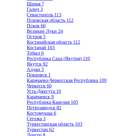
Шарья
7
Галич
3
Севастополь
113
Псковская область
112
Псков
60
Великие Луки
24
Остров
5
Костанайская область
112
Костанай
103
Тобыл
6
Республика Саха (Якутия)
110
Якутск
92
Алдан
3
Покровск
1
Карачаево-Черкесская Республика
109
Черкесск
60
Усть-Джегута
10
Карачаевск
9
Республика Карелия
105
Петрозаводск
82
Костомукша
6
Сегежа
3
Туркестанская область
103
Туркестан
62
Ленгер
8