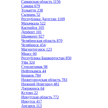
Самарская область
1156
Самара
679
Тольятти
238
Сызрань
52
Республика Дагестан
1109
Махачкала
522
Каспийск
105
Дербент
101
Шымкент
927
Челябинская область
870
Челябинск
454
Магнитогорск
123
Миасс
60
Республика Башкортостан
850
Уфа
324
Стерлитамак
98
Нефтекамск
44
Бишкек
784
Нижегородская область
783
Нижний Новгород
481
Дзержинск
64
Кстово
22
Иркутская область
772
Иркутск
417
Ангарск
113