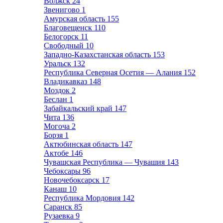
Волжск
24
Звенигово
1
Амурская область
155
Благовещенск
110
Белогорск
11
Свободный
10
Западно-Казахстанская область
153
Уральск
132
Республика Северная Осетия — Алания
152
Владикавказ
148
Моздок
2
Беслан
1
Забайкальский край
147
Чита
136
Могоча
2
Борзя
1
Актюбинская область
147
Актобе
146
Чувашская Республика — Чувашия
143
Чебоксары
96
Новочебоксарск
17
Канаш
10
Республика Мордовия
142
Саранск
85
Рузаевка
9