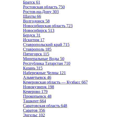
Братск
61
Ростовская область
750
Ростов-на-Дону
303
Шахты
66
Волгодонск
58
Новосибирская область
723
Новосибирск
513
Бердск
31
Искитим
17
Ставропольский край
715
Ставрополь
185
Пятигорск
115
Минеральные Воды
50
Республика Татарстан
710
Казань
315
Набережные Челны
121
Альметьевск
46
Кемеровская область — Кузбасс
667
Новокузнецк
198
Кемерово
179
Прокопьевск
48
Ташкент
664
Саратовская область
648
Саратов
356
Энгельс
102