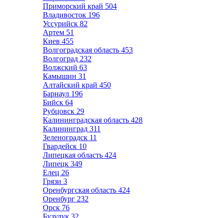
Приморский край
504
Владивосток
196
Уссурийск
82
Артем
51
Киев
455
Волгоградская область
453
Волгоград
232
Волжский
63
Камышин
31
Алтайский край
450
Барнаул
196
Бийск
64
Рубцовск
29
Калининградская область
428
Калининград
311
Зеленоградск
11
Гвардейск
10
Липецкая область
424
Липецк
349
Елец
26
Грязи
3
Оренбургская область
424
Оренбург
232
Орск
76
Бузулук
32