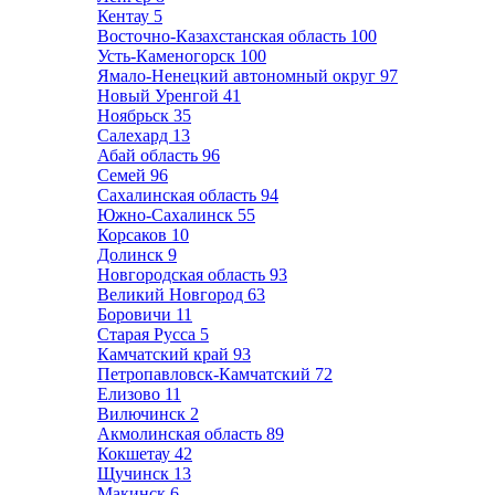
Кентау
5
Восточно-Казахстанская область
100
Усть-Каменогорск
100
Ямало-Ненецкий автономный округ
97
Новый Уренгой
41
Ноябрьск
35
Салехард
13
Абай область
96
Семей
96
Сахалинская область
94
Южно-Сахалинск
55
Корсаков
10
Долинск
9
Новгородская область
93
Великий Новгород
63
Боровичи
11
Старая Русса
5
Камчатский край
93
Петропавловск-Камчатский
72
Елизово
11
Вилючинск
2
Акмолинская область
89
Кокшетау
42
Щучинск
13
Макинск
6