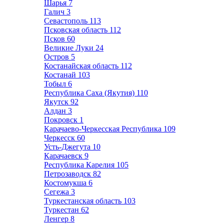
Шарья
7
Галич
3
Севастополь
113
Псковская область
112
Псков
60
Великие Луки
24
Остров
5
Костанайская область
112
Костанай
103
Тобыл
6
Республика Саха (Якутия)
110
Якутск
92
Алдан
3
Покровск
1
Карачаево-Черкесская Республика
109
Черкесск
60
Усть-Джегута
10
Карачаевск
9
Республика Карелия
105
Петрозаводск
82
Костомукша
6
Сегежа
3
Туркестанская область
103
Туркестан
62
Ленгер
8