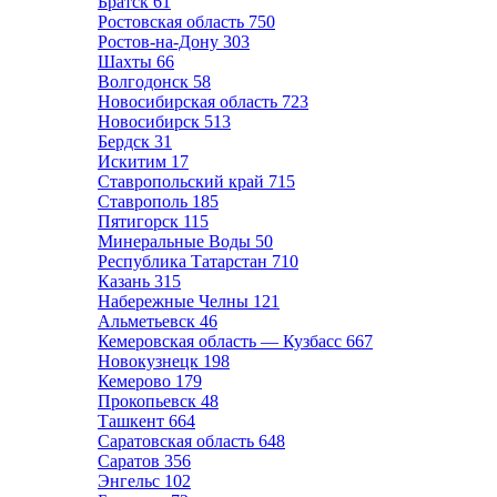
Братск
61
Ростовская область
750
Ростов-на-Дону
303
Шахты
66
Волгодонск
58
Новосибирская область
723
Новосибирск
513
Бердск
31
Искитим
17
Ставропольский край
715
Ставрополь
185
Пятигорск
115
Минеральные Воды
50
Республика Татарстан
710
Казань
315
Набережные Челны
121
Альметьевск
46
Кемеровская область — Кузбасс
667
Новокузнецк
198
Кемерово
179
Прокопьевск
48
Ташкент
664
Саратовская область
648
Саратов
356
Энгельс
102