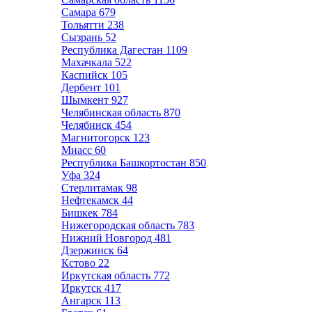
Самара
679
Тольятти
238
Сызрань
52
Республика Дагестан
1109
Махачкала
522
Каспийск
105
Дербент
101
Шымкент
927
Челябинская область
870
Челябинск
454
Магнитогорск
123
Миасс
60
Республика Башкортостан
850
Уфа
324
Стерлитамак
98
Нефтекамск
44
Бишкек
784
Нижегородская область
783
Нижний Новгород
481
Дзержинск
64
Кстово
22
Иркутская область
772
Иркутск
417
Ангарск
113