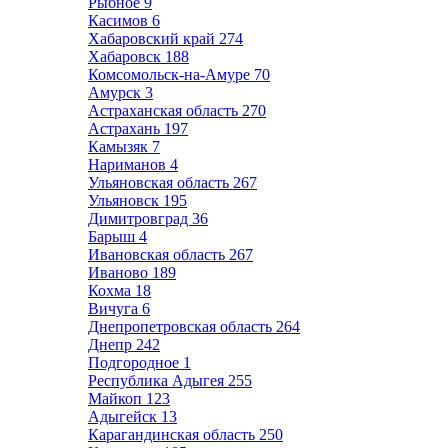
Рыбное
9
Касимов
6
Хабаровский край
274
Хабаровск
188
Комсомольск-на-Амуре
70
Амурск
3
Астраханская область
270
Астрахань
197
Камызяк
7
Нариманов
4
Ульяновская область
267
Ульяновск
195
Димитровград
36
Барыш
4
Ивановская область
267
Иваново
189
Кохма
18
Вичуга
6
Днепропетровская область
264
Днепр
242
Подгородное
1
Республика Адыгея
255
Майкоп
123
Адыгейск
13
Карагандинская область
250