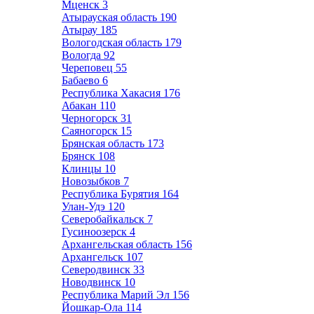
Мценск
3
Атырауская область
190
Атырау
185
Вологодская область
179
Вологда
92
Череповец
55
Бабаево
6
Республика Хакасия
176
Абакан
110
Черногорск
31
Саяногорск
15
Брянская область
173
Брянск
108
Клинцы
10
Новозыбков
7
Республика Бурятия
164
Улан-Удэ
120
Северобайкальск
7
Гусиноозерск
4
Архангельская область
156
Архангельск
107
Северодвинск
33
Новодвинск
10
Республика Марий Эл
156
Йошкар-Ола
114