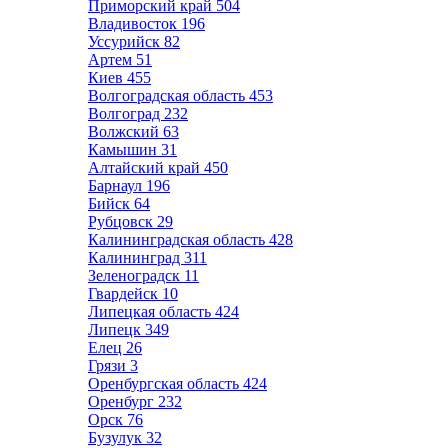
Приморский край
504
Владивосток
196
Уссурийск
82
Артем
51
Киев
455
Волгоградская область
453
Волгоград
232
Волжский
63
Камышин
31
Алтайский край
450
Барнаул
196
Бийск
64
Рубцовск
29
Калининградская область
428
Калининград
311
Зеленоградск
11
Гвардейск
10
Липецкая область
424
Липецк
349
Елец
26
Грязи
3
Оренбургская область
424
Оренбург
232
Орск
76
Бузулук
32