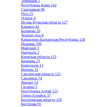
Темников
2
Республика Коми
142
Сыктывкар
86
Ухта
25
Усинск
6
Иссык-Кульская область
127
Каракол
44
Балыкчы
20
Чолпон-Ата
8
Кабардино-Балкарская Республика
126
Нальчик
109
Майский
3
Нарткала
2
Киевская область
123
Бровары
23
Борисполь
13
Ирпень
12
Смоленская область
122
Смоленск
74
Ярцево
14
Гагарин
5
Республика Алтай
121
Горно-Алтайск
37
Костромская область
120
Кострома
91