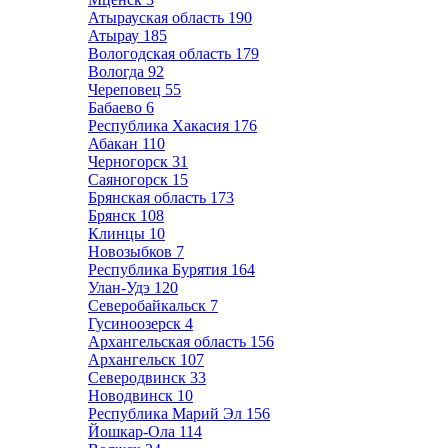
Атырауская область
190
Атырау
185
Вологодская область
179
Вологда
92
Череповец
55
Бабаево
6
Республика Хакасия
176
Абакан
110
Черногорск
31
Саяногорск
15
Брянская область
173
Брянск
108
Клинцы
10
Новозыбков
7
Республика Бурятия
164
Улан-Удэ
120
Северобайкальск
7
Гусиноозерск
4
Архангельская область
156
Архангельск
107
Северодвинск
33
Новодвинск
10
Республика Марий Эл
156
Йошкар-Ола
114