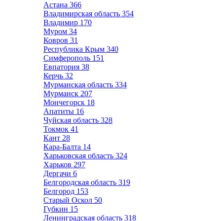
Астана
366
Владимирская область
354
Владимир
170
Муром
34
Ковров
31
Республика Крым
340
Симферополь
151
Евпатория
38
Керчь
32
Мурманская область
334
Мурманск
207
Мончегорск
18
Апатиты
16
Чуйская область
328
Токмок
41
Кант
28
Кара-Балта
14
Харьковская область
324
Харьков
297
Дергачи
6
Белгородская область
319
Белгород
153
Старый Оскол
50
Губкин
15
Ленинградская область
318