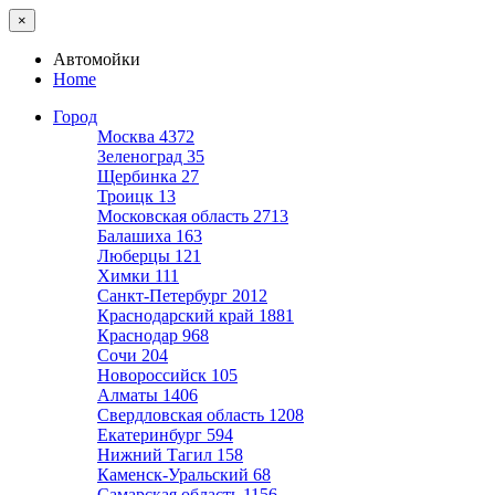
×
Автомойки
Home
Город
Москва
4372
Зеленоград
35
Щербинка
27
Троицк
13
Московская область
2713
Балашиха
163
Люберцы
121
Химки
111
Санкт-Петербург
2012
Краснодарский край
1881
Краснодар
968
Сочи
204
Новороссийск
105
Алматы
1406
Свердловская область
1208
Екатеринбург
594
Нижний Тагил
158
Каменск-Уральский
68
Самарская область
1156