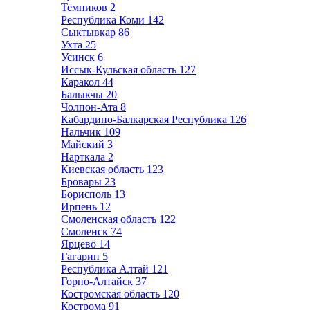
Темников
2
Республика Коми
142
Сыктывкар
86
Ухта
25
Усинск
6
Иссык-Кульская область
127
Каракол
44
Балыкчы
20
Чолпон-Ата
8
Кабардино-Балкарская Республика
126
Нальчик
109
Майский
3
Нарткала
2
Киевская область
123
Бровары
23
Борисполь
13
Ирпень
12
Смоленская область
122
Смоленск
74
Ярцево
14
Гагарин
5
Республика Алтай
121
Горно-Алтайск
37
Костромская область
120
Кострома
91