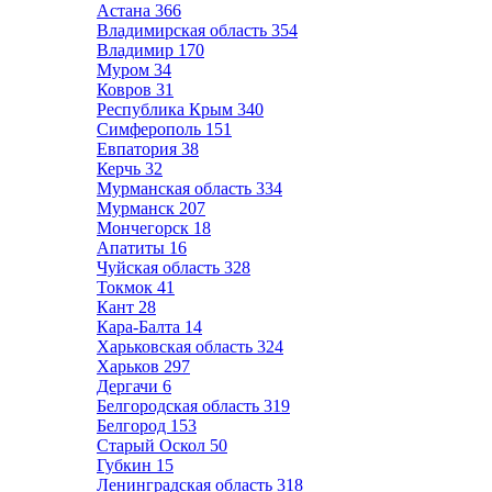
Астана
366
Владимирская область
354
Владимир
170
Муром
34
Ковров
31
Республика Крым
340
Симферополь
151
Евпатория
38
Керчь
32
Мурманская область
334
Мурманск
207
Мончегорск
18
Апатиты
16
Чуйская область
328
Токмок
41
Кант
28
Кара-Балта
14
Харьковская область
324
Харьков
297
Дергачи
6
Белгородская область
319
Белгород
153
Старый Оскол
50
Губкин
15
Ленинградская область
318