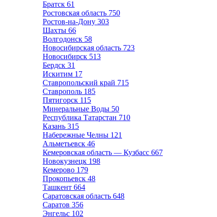
Братск
61
Ростовская область
750
Ростов-на-Дону
303
Шахты
66
Волгодонск
58
Новосибирская область
723
Новосибирск
513
Бердск
31
Искитим
17
Ставропольский край
715
Ставрополь
185
Пятигорск
115
Минеральные Воды
50
Республика Татарстан
710
Казань
315
Набережные Челны
121
Альметьевск
46
Кемеровская область — Кузбасс
667
Новокузнецк
198
Кемерово
179
Прокопьевск
48
Ташкент
664
Саратовская область
648
Саратов
356
Энгельс
102