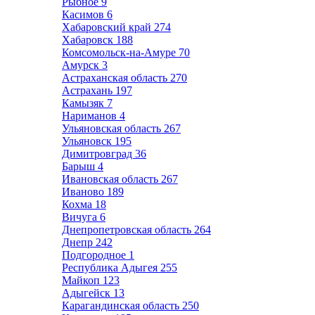
Рыбное
9
Касимов
6
Хабаровский край
274
Хабаровск
188
Комсомольск-на-Амуре
70
Амурск
3
Астраханская область
270
Астрахань
197
Камызяк
7
Нариманов
4
Ульяновская область
267
Ульяновск
195
Димитровград
36
Барыш
4
Ивановская область
267
Иваново
189
Кохма
18
Вичуга
6
Днепропетровская область
264
Днепр
242
Подгородное
1
Республика Адыгея
255
Майкоп
123
Адыгейск
13
Карагандинская область
250