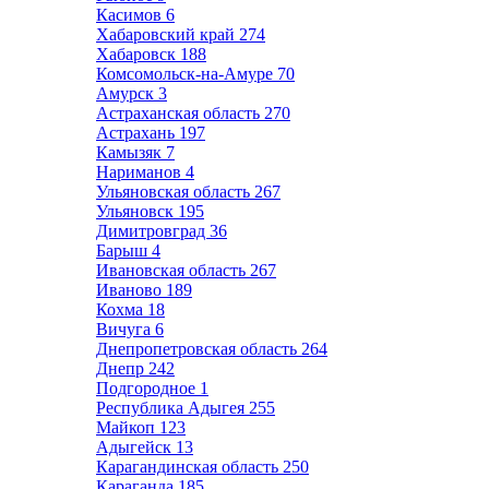
Касимов
6
Хабаровский край
274
Хабаровск
188
Комсомольск-на-Амуре
70
Амурск
3
Астраханская область
270
Астрахань
197
Камызяк
7
Нариманов
4
Ульяновская область
267
Ульяновск
195
Димитровград
36
Барыш
4
Ивановская область
267
Иваново
189
Кохма
18
Вичуга
6
Днепропетровская область
264
Днепр
242
Подгородное
1
Республика Адыгея
255
Майкоп
123
Адыгейск
13
Карагандинская область
250
Караганда
185