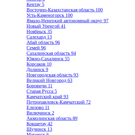
Кентау
5
Восточно-Казахстанская область
100
Усть-Каменогорск
100
Ямало-Ненецкий автономный округ
97
Новый Уренгой
41
Ноябрьск
35
Салехард
13
Абай область
96
Семей
96
Сахалинская область
94
Южно-Сахалинск
55
Корсаков
10
Долинск
9
Новгородская область
93
Великий Новгород
63
Боровичи
11
Старая Русса
5
Камчатский край
93
Петропавловск-Камчатский
72
Елизово
11
Вилючинск
2
Акмолинская область
89
Кокшетау
42
Щучинск
13
Макинск
6