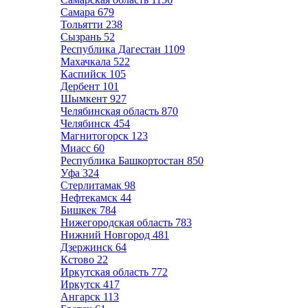
Самара
679
Тольятти
238
Сызрань
52
Республика Дагестан
1109
Махачкала
522
Каспийск
105
Дербент
101
Шымкент
927
Челябинская область
870
Челябинск
454
Магнитогорск
123
Миасс
60
Республика Башкортостан
850
Уфа
324
Стерлитамак
98
Нефтекамск
44
Бишкек
784
Нижегородская область
783
Нижний Новгород
481
Дзержинск
64
Кстово
22
Иркутская область
772
Иркутск
417
Ангарск
113