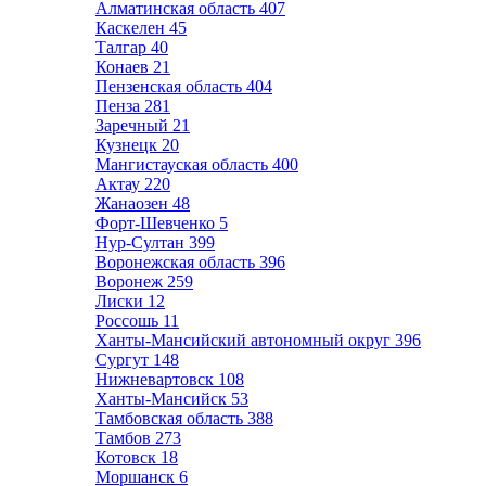
Алматинская область
407
Каскелен
45
Талгар
40
Конаев
21
Пензенская область
404
Пенза
281
Заречный
21
Кузнецк
20
Мангистауская область
400
Актау
220
Жанаозен
48
Форт-Шевченко
5
Нур-Султан
399
Воронежская область
396
Воронеж
259
Лиски
12
Россошь
11
Ханты-Мансийский автономный округ
396
Сургут
148
Нижневартовск
108
Ханты-Мансийск
53
Тамбовская область
388
Тамбов
273
Котовск
18
Моршанск
6