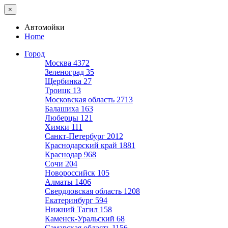
×
Автомойки
Home
Город
Москва
4372
Зеленоград
35
Щербинка
27
Троицк
13
Московская область
2713
Балашиха
163
Люберцы
121
Химки
111
Санкт-Петербург
2012
Краснодарский край
1881
Краснодар
968
Сочи
204
Новороссийск
105
Алматы
1406
Свердловская область
1208
Екатеринбург
594
Нижний Тагил
158
Каменск-Уральский
68
Самарская область
1156