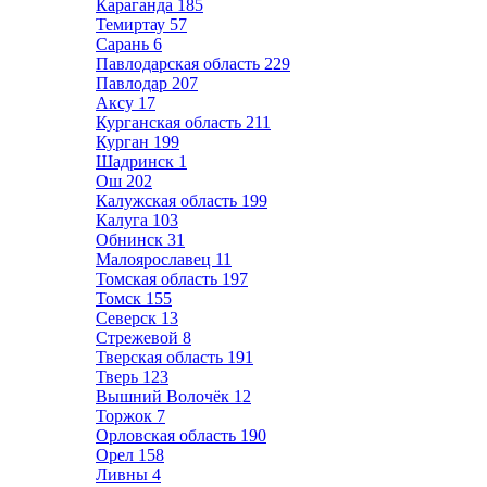
Караганда
185
Темиртау
57
Сарань
6
Павлодарская область
229
Павлодар
207
Аксу
17
Курганская область
211
Курган
199
Шадринск
1
Ош
202
Калужская область
199
Калуга
103
Обнинск
31
Малоярославец
11
Томская область
197
Томск
155
Северск
13
Стрежевой
8
Тверская область
191
Тверь
123
Вышний Волочёк
12
Торжок
7
Орловская область
190
Орел
158
Ливны
4