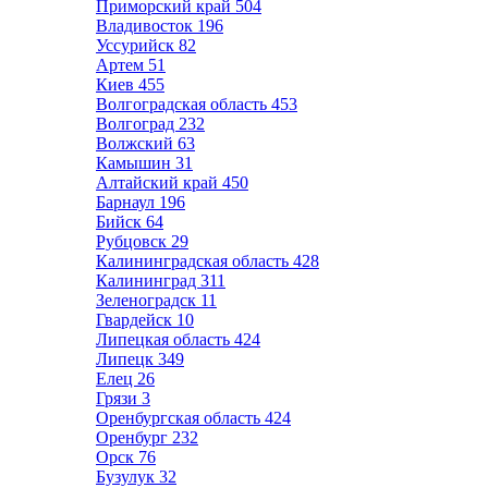
Приморский край
504
Владивосток
196
Уссурийск
82
Артем
51
Киев
455
Волгоградская область
453
Волгоград
232
Волжский
63
Камышин
31
Алтайский край
450
Барнаул
196
Бийск
64
Рубцовск
29
Калининградская область
428
Калининград
311
Зеленоградск
11
Гвардейск
10
Липецкая область
424
Липецк
349
Елец
26
Грязи
3
Оренбургская область
424
Оренбург
232
Орск
76
Бузулук
32