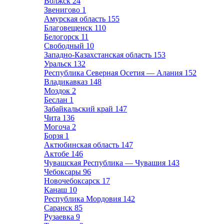
Волжск
24
Звенигово
1
Амурская область
155
Благовещенск
110
Белогорск
11
Свободный
10
Западно-Казахстанская область
153
Уральск
132
Республика Северная Осетия — Алания
152
Владикавказ
148
Моздок
2
Беслан
1
Забайкальский край
147
Чита
136
Могоча
2
Борзя
1
Актюбинская область
147
Актобе
146
Чувашская Республика — Чувашия
143
Чебоксары
96
Новочебоксарск
17
Канаш
10
Республика Мордовия
142
Саранск
85
Рузаевка
9