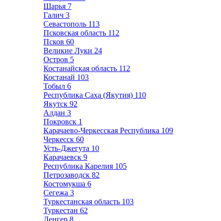
Шарья
7
Галич
3
Севастополь
113
Псковская область
112
Псков
60
Великие Луки
24
Остров
5
Костанайская область
112
Костанай
103
Тобыл
6
Республика Саха (Якутия)
110
Якутск
92
Алдан
3
Покровск
1
Карачаево-Черкесская Республика
109
Черкесск
60
Усть-Джегута
10
Карачаевск
9
Республика Карелия
105
Петрозаводск
82
Костомукша
6
Сегежа
3
Туркестанская область
103
Туркестан
62
Ленгер
8