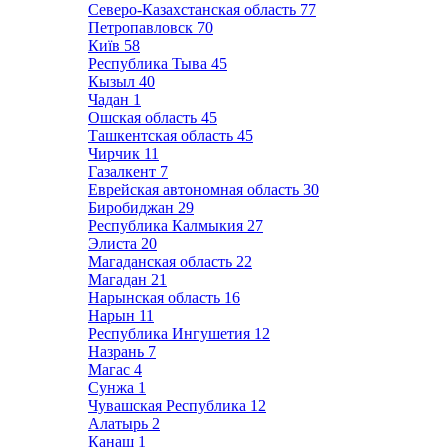
Северо-Казахстанская область
77
Петропавловск
70
Київ
58
Республика Тыва
45
Кызыл
40
Чадан
1
Ошская область
45
Ташкентская область
45
Чирчик
11
Газалкент
7
Еврейская автономная область
30
Биробиджан
29
Республика Калмыкия
27
Элиста
20
Магаданская область
22
Магадан
21
Нарынская область
16
Нарын
11
Республика Ингушетия
12
Назрань
7
Магас
4
Сунжа
1
Чувашская Республика
12
Алатырь
2
Канаш
1