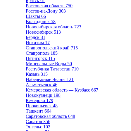
Братск
61
Ростовская область
750
Ростов-на-Дону
303
Шахты
66
Волгодонск
58
Новосибирская область
723
Новосибирск
513
Бердск
31
Искитим
17
Ставропольский край
715
Ставрополь
185
Пятигорск
115
Минеральные Воды
50
Республика Татарстан
710
Казань
315
Набережные Челны
121
Альметьевск
46
Кемеровская область — Кузбасс
667
Новокузнецк
198
Кемерово
179
Прокопьевск
48
Ташкент
664
Саратовская область
648
Саратов
356
Энгельс
102