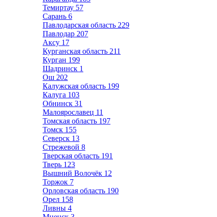
Темиртау
57
Сарань
6
Павлодарская область
229
Павлодар
207
Аксу
17
Курганская область
211
Курган
199
Шадринск
1
Ош
202
Калужская область
199
Калуга
103
Обнинск
31
Малоярославец
11
Томская область
197
Томск
155
Северск
13
Стрежевой
8
Тверская область
191
Тверь
123
Вышний Волочёк
12
Торжок
7
Орловская область
190
Орел
158
Ливны
4
Мценск
3