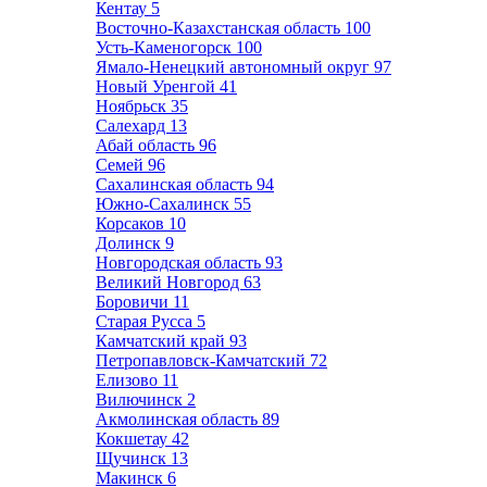
Кентау
5
Восточно-Казахстанская область
100
Усть-Каменогорск
100
Ямало-Ненецкий автономный округ
97
Новый Уренгой
41
Ноябрьск
35
Салехард
13
Абай область
96
Семей
96
Сахалинская область
94
Южно-Сахалинск
55
Корсаков
10
Долинск
9
Новгородская область
93
Великий Новгород
63
Боровичи
11
Старая Русса
5
Камчатский край
93
Петропавловск-Камчатский
72
Елизово
11
Вилючинск
2
Акмолинская область
89
Кокшетау
42
Щучинск
13
Макинск
6