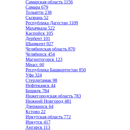
Самарская область
1156
Самара
679
Тольятти
238
Сызрань
52
Республика Дагестан
1109
Махачкала
522
Каспийск
105
Дербент
101
Шымкент
927
Челябинская область
870
Челябинск
454
Магнитогорск
123
Миасс
60
Республика Башкортостан
850
Уфа
324
Стерлитамак
98
Нефтекамск
44
Бишкек
784
Нижегородская область
783
Нижний Новгород
481
Дзержинск
64
Кстово
22
Иркутская область
772
Иркутск
417
Ангарск
113