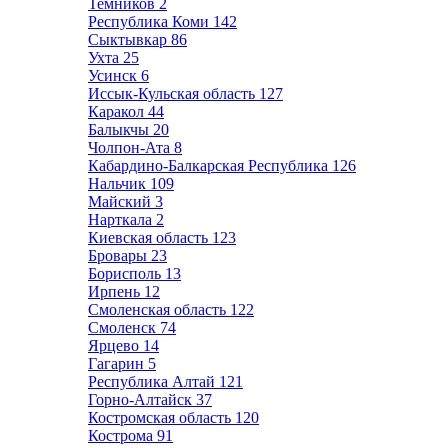
Темников
2
Республика Коми
142
Сыктывкар
86
Ухта
25
Усинск
6
Иссык-Кульская область
127
Каракол
44
Балыкчы
20
Чолпон-Ата
8
Кабардино-Балкарская Республика
126
Нальчик
109
Майский
3
Нарткала
2
Киевская область
123
Бровары
23
Борисполь
13
Ирпень
12
Смоленская область
122
Смоленск
74
Ярцево
14
Гагарин
5
Республика Алтай
121
Горно-Алтайск
37
Костромская область
120
Кострома
91