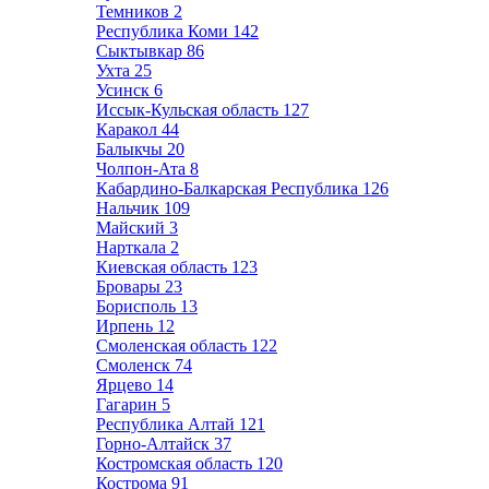
Темников
2
Республика Коми
142
Сыктывкар
86
Ухта
25
Усинск
6
Иссык-Кульская область
127
Каракол
44
Балыкчы
20
Чолпон-Ата
8
Кабардино-Балкарская Республика
126
Нальчик
109
Майский
3
Нарткала
2
Киевская область
123
Бровары
23
Борисполь
13
Ирпень
12
Смоленская область
122
Смоленск
74
Ярцево
14
Гагарин
5
Республика Алтай
121
Горно-Алтайск
37
Костромская область
120
Кострома
91