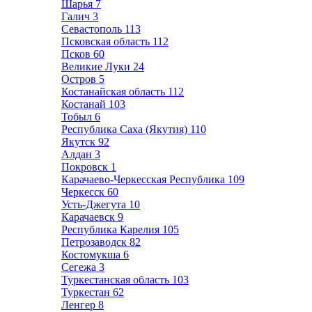
Шарья
7
Галич
3
Севастополь
113
Псковская область
112
Псков
60
Великие Луки
24
Остров
5
Костанайская область
112
Костанай
103
Тобыл
6
Республика Саха (Якутия)
110
Якутск
92
Алдан
3
Покровск
1
Карачаево-Черкесская Республика
109
Черкесск
60
Усть-Джегута
10
Карачаевск
9
Республика Карелия
105
Петрозаводск
82
Костомукша
6
Сегежа
3
Туркестанская область
103
Туркестан
62
Ленгер
8