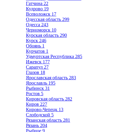
Гатчина
22
Кудрово
19
Всеволожск
17
Одесская область
299
Одесса
243
Черноморск
10
Курская область
290
Курск
246
Обоянь
1
Курчатов
1
Удмуртская Республика
285
Ижевск
177
Сарапул
27
Глазов
18
Ярославская область
283
Ярославль
195
Рыбинск
31
Ростов
5
Кировская область
282
Киров
227
Кирово-Чепецк
13
Слободской
5
Рязанская область
281
Рязань
204
Рыбное
9