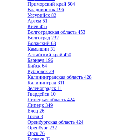
Приморский край
504
Владивосток
196
Уссурийск
82
Артем
51
Киев
455
Волгоградская область
453
Волгоград
232
Волжский
63
Камышин
31
Алтайский край
450
Барнаул
196
Бийск
64
Рубцовск
29
Калининградская область
428
Калининград
311
Зеленоградск
11
Гвардейск
10
Липецкая область
424
Липецк
349
Елец
26
Грязи
3
Оренбургская область
424
Оренбург
232
Орск
76
Бузулук
32