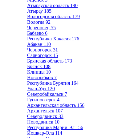
Атырауская область
190
Атырау
185
Вологодская область
179
Вологда
92
Череповец
55
Бабаево
6
Республика Хакасия
176
Абакан
110
Черногорск
31
Саяногорск
15
Брянская область
173
Брянск
108
Клинцы
10
Новозыбков
7
Республика Бурятия
164
Улан-Удэ
120
Северобайкальск
7
Гусиноозерск
4
Архангельская область
156
Архангельск
107
Северодвинск
33
Новодвинск
10
Республика Марий Эл
156
Йошкар-Ола
114