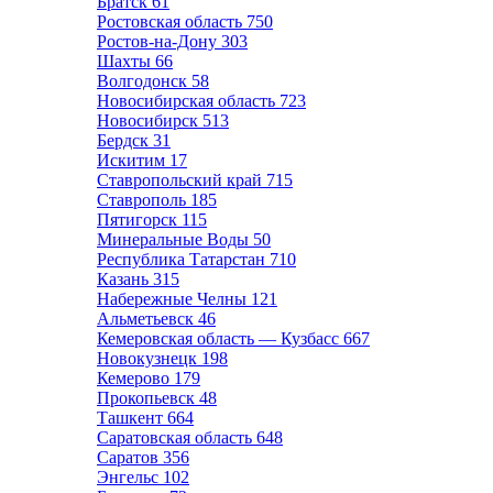
Братск
61
Ростовская область
750
Ростов-на-Дону
303
Шахты
66
Волгодонск
58
Новосибирская область
723
Новосибирск
513
Бердск
31
Искитим
17
Ставропольский край
715
Ставрополь
185
Пятигорск
115
Минеральные Воды
50
Республика Татарстан
710
Казань
315
Набережные Челны
121
Альметьевск
46
Кемеровская область — Кузбасс
667
Новокузнецк
198
Кемерово
179
Прокопьевск
48
Ташкент
664
Саратовская область
648
Саратов
356
Энгельс
102