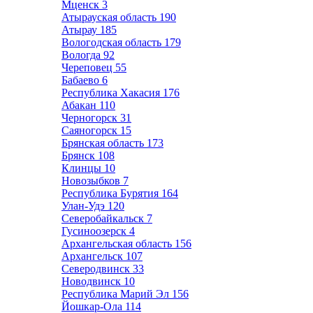
Мценск
3
Атырауская область
190
Атырау
185
Вологодская область
179
Вологда
92
Череповец
55
Бабаево
6
Республика Хакасия
176
Абакан
110
Черногорск
31
Саяногорск
15
Брянская область
173
Брянск
108
Клинцы
10
Новозыбков
7
Республика Бурятия
164
Улан-Удэ
120
Северобайкальск
7
Гусиноозерск
4
Архангельская область
156
Архангельск
107
Северодвинск
33
Новодвинск
10
Республика Марий Эл
156
Йошкар-Ола
114