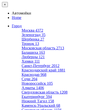
×
Автомойки
Home
Город
Москва
4372
Зеленоград
35
Щербинка
27
Троицк
13
Московская область
2713
Балашиха
163
Люберцы
121
Химки
111
Санкт-Петербург
2012
Краснодарский край
1881
Краснодар
968
Сочи
204
Новороссийск
105
Алматы
1406
Свердловская область
1208
Екатеринбург
594
Нижний Тагил
158
Каменск-Уральский
68
Самарская область
1156