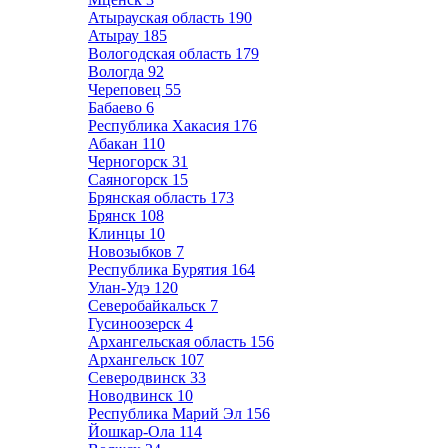
Атырауская область
190
Атырау
185
Вологодская область
179
Вологда
92
Череповец
55
Бабаево
6
Республика Хакасия
176
Абакан
110
Черногорск
31
Саяногорск
15
Брянская область
173
Брянск
108
Клинцы
10
Новозыбков
7
Республика Бурятия
164
Улан-Удэ
120
Северобайкальск
7
Гусиноозерск
4
Архангельская область
156
Архангельск
107
Северодвинск
33
Новодвинск
10
Республика Марий Эл
156
Йошкар-Ола
114