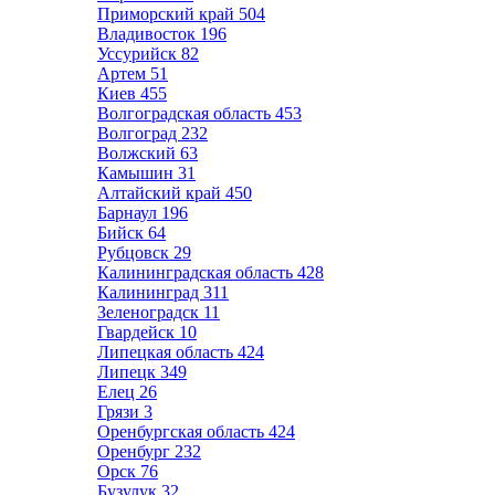
Приморский край
504
Владивосток
196
Уссурийск
82
Артем
51
Киев
455
Волгоградская область
453
Волгоград
232
Волжский
63
Камышин
31
Алтайский край
450
Барнаул
196
Бийск
64
Рубцовск
29
Калининградская область
428
Калининград
311
Зеленоградск
11
Гвардейск
10
Липецкая область
424
Липецк
349
Елец
26
Грязи
3
Оренбургская область
424
Оренбург
232
Орск
76
Бузулук
32