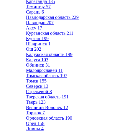
Караганда
185
Темиртау
57
Сарань
6
Павлодарская область
229
Павлодар
207
Аксу
17
Курганская область
211
Курган
199
Шадринск
1
Ош
202
Калужская область
199
Калуга
103
Обнинск
31
Малоярославец
11
Томская область
197
Томск
155
Северск
13
Стрежевой
8
Тверская область
191
Тверь
123
Вышний Волочёк
12
Торжок
7
Орловская область
190
Орел
158
Ливны
4