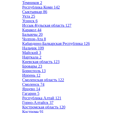
Темников
2
Республика Коми
142
Сыктывкар
86
Ухта
25
Усинск
6
Иссык-Кульская область
127
Каракол
44
Балыкчы
20
Чолпон-Ата
8
Кабардино-Балкарская Республика
126
Нальчик
109
Майский
3
Нарткала
2
Киевская область
123
Бровары
23
Борисполь
13
Ирпень
12
Смоленская область
122
Смоленск
74
Ярцево
14
Гагарин
5
Республика Алтай
121
Горно-Алтайск
37
Костромская область
120
Кострома
91