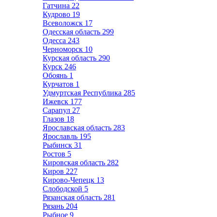
Гатчина
22
Кудрово
19
Всеволожск
17
Одесская область
299
Одесса
243
Черноморск
10
Курская область
290
Курск
246
Обоянь
1
Курчатов
1
Удмуртская Республика
285
Ижевск
177
Сарапул
27
Глазов
18
Ярославская область
283
Ярославль
195
Рыбинск
31
Ростов
5
Кировская область
282
Киров
227
Кирово-Чепецк
13
Слободской
5
Рязанская область
281
Рязань
204
Рыбное
9