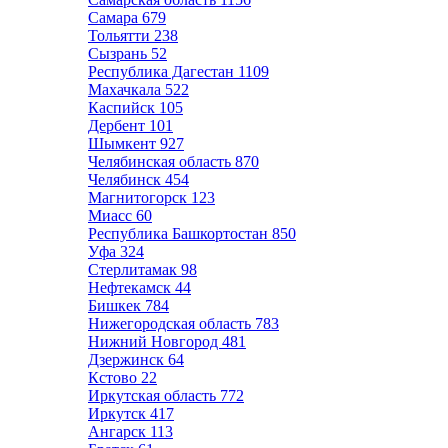
Самара
679
Тольятти
238
Сызрань
52
Республика Дагестан
1109
Махачкала
522
Каспийск
105
Дербент
101
Шымкент
927
Челябинская область
870
Челябинск
454
Магнитогорск
123
Миасс
60
Республика Башкортостан
850
Уфа
324
Стерлитамак
98
Нефтекамск
44
Бишкек
784
Нижегородская область
783
Нижний Новгород
481
Дзержинск
64
Кстово
22
Иркутская область
772
Иркутск
417
Ангарск
113