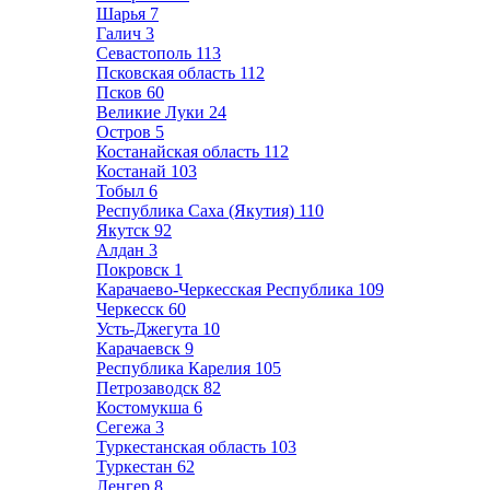
Шарья
7
Галич
3
Севастополь
113
Псковская область
112
Псков
60
Великие Луки
24
Остров
5
Костанайская область
112
Костанай
103
Тобыл
6
Республика Саха (Якутия)
110
Якутск
92
Алдан
3
Покровск
1
Карачаево-Черкесская Республика
109
Черкесск
60
Усть-Джегута
10
Карачаевск
9
Республика Карелия
105
Петрозаводск
82
Костомукша
6
Сегежа
3
Туркестанская область
103
Туркестан
62
Ленгер
8