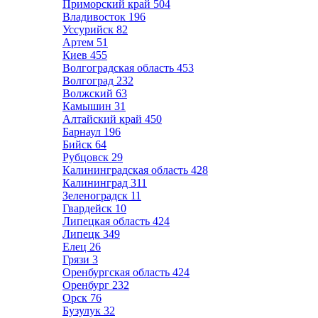
Приморский край
504
Владивосток
196
Уссурийск
82
Артем
51
Киев
455
Волгоградская область
453
Волгоград
232
Волжский
63
Камышин
31
Алтайский край
450
Барнаул
196
Бийск
64
Рубцовск
29
Калининградская область
428
Калининград
311
Зеленоградск
11
Гвардейск
10
Липецкая область
424
Липецк
349
Елец
26
Грязи
3
Оренбургская область
424
Оренбург
232
Орск
76
Бузулук
32