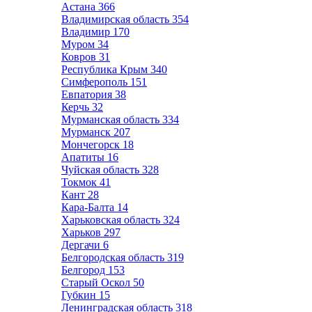
Астана
366
Владимирская область
354
Владимир
170
Муром
34
Ковров
31
Республика Крым
340
Симферополь
151
Евпатория
38
Керчь
32
Мурманская область
334
Мурманск
207
Мончегорск
18
Апатиты
16
Чуйская область
328
Токмок
41
Кант
28
Кара-Балта
14
Харьковская область
324
Харьков
297
Дергачи
6
Белгородская область
319
Белгород
153
Старый Оскол
50
Губкин
15
Ленинградская область
318