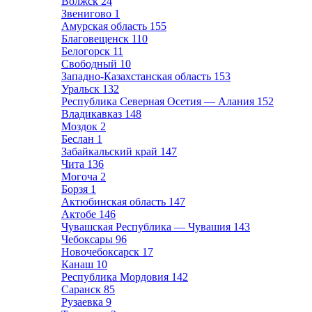
Волжск
24
Звенигово
1
Амурская область
155
Благовещенск
110
Белогорск
11
Свободный
10
Западно-Казахстанская область
153
Уральск
132
Республика Северная Осетия — Алания
152
Владикавказ
148
Моздок
2
Беслан
1
Забайкальский край
147
Чита
136
Могоча
2
Борзя
1
Актюбинская область
147
Актобе
146
Чувашская Республика — Чувашия
143
Чебоксары
96
Новочебоксарск
17
Канаш
10
Республика Мордовия
142
Саранск
85
Рузаевка
9