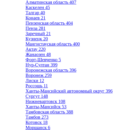
Алматинская область
407
Каскелен
45
Талгар
40
Конаев
21
Пензенская область
404
Пенза
281
Заречный
21
Кузнецк
20
Мангистауская область
400
Актау
220
Жанаозен
48
Форт-Шевченко
5
Нур-Султан
399
Воронежская область
396
Воронеж
259
Лиски
12
Россошь
11
Ханты-Мансийский автономный округ
396
Сургут
148
Нижневартовск
108
Ханты-Мансийск
53
Тамбовская область
388
Тамбов
273
Котовск
18
Моршанск
6