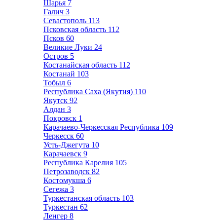
Шарья
7
Галич
3
Севастополь
113
Псковская область
112
Псков
60
Великие Луки
24
Остров
5
Костанайская область
112
Костанай
103
Тобыл
6
Республика Саха (Якутия)
110
Якутск
92
Алдан
3
Покровск
1
Карачаево-Черкесская Республика
109
Черкесск
60
Усть-Джегута
10
Карачаевск
9
Республика Карелия
105
Петрозаводск
82
Костомукша
6
Сегежа
3
Туркестанская область
103
Туркестан
62
Ленгер
8