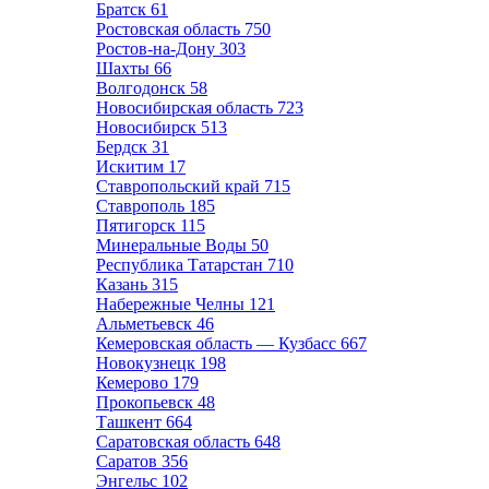
Братск
61
Ростовская область
750
Ростов-на-Дону
303
Шахты
66
Волгодонск
58
Новосибирская область
723
Новосибирск
513
Бердск
31
Искитим
17
Ставропольский край
715
Ставрополь
185
Пятигорск
115
Минеральные Воды
50
Республика Татарстан
710
Казань
315
Набережные Челны
121
Альметьевск
46
Кемеровская область — Кузбасс
667
Новокузнецк
198
Кемерово
179
Прокопьевск
48
Ташкент
664
Саратовская область
648
Саратов
356
Энгельс
102