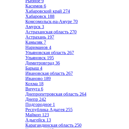
Рыбное
9
Касимов
6
Хабаровский край
274
Хабаровск
188
Комсомольск-на-Амуре
70
Амурск
3
Астраханская область
270
Астрахань
197
Камызяк
7
Нариманов
4
Ульяновская область
267
Ульяновск
195
Димитровград
36
Барыш
4
Ивановская область
267
Иваново
189
Кохма
18
Вичуга
6
Днепропетровская область
264
Днепр
242
Подгородное
1
Республика Адыгея
255
Майкоп
123
Адыгейск
13
Карагандинская область
250