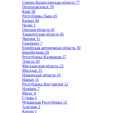
Северо-Казахстанская область
77
Петропавловск
70
Київ
58
Республика Тыва
45
Кызыл
40
Чадан
1
Ошская область
45
Ташкентская область
45
Чирчик
11
Газалкент
7
Еврейская автономная область
30
Биробиджан
29
Республика Калмыкия
27
Элиста
20
Магаданская область
22
Магадан
21
Нарынская область
16
Нарын
11
Республика Ингушетия
12
Назрань
7
Магас
4
Сунжа
1
Чувашская Республика
12
Алатырь
2
Канаш
1