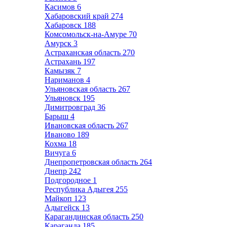
Касимов
6
Хабаровский край
274
Хабаровск
188
Комсомольск-на-Амуре
70
Амурск
3
Астраханская область
270
Астрахань
197
Камызяк
7
Нариманов
4
Ульяновская область
267
Ульяновск
195
Димитровград
36
Барыш
4
Ивановская область
267
Иваново
189
Кохма
18
Вичуга
6
Днепропетровская область
264
Днепр
242
Подгородное
1
Республика Адыгея
255
Майкоп
123
Адыгейск
13
Карагандинская область
250
Караганда
185