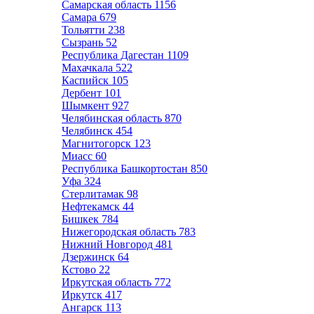
Самарская область
1156
Самара
679
Тольятти
238
Сызрань
52
Республика Дагестан
1109
Махачкала
522
Каспийск
105
Дербент
101
Шымкент
927
Челябинская область
870
Челябинск
454
Магнитогорск
123
Миасс
60
Республика Башкортостан
850
Уфа
324
Стерлитамак
98
Нефтекамск
44
Бишкек
784
Нижегородская область
783
Нижний Новгород
481
Дзержинск
64
Кстово
22
Иркутская область
772
Иркутск
417
Ангарск
113