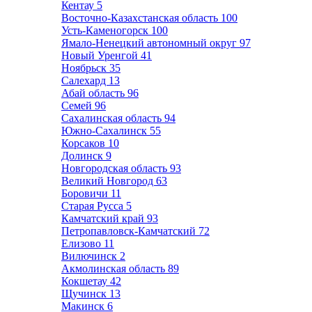
Кентау
5
Восточно-Казахстанская область
100
Усть-Каменогорск
100
Ямало-Ненецкий автономный округ
97
Новый Уренгой
41
Ноябрьск
35
Салехард
13
Абай область
96
Семей
96
Сахалинская область
94
Южно-Сахалинск
55
Корсаков
10
Долинск
9
Новгородская область
93
Великий Новгород
63
Боровичи
11
Старая Русса
5
Камчатский край
93
Петропавловск-Камчатский
72
Елизово
11
Вилючинск
2
Акмолинская область
89
Кокшетау
42
Щучинск
13
Макинск
6