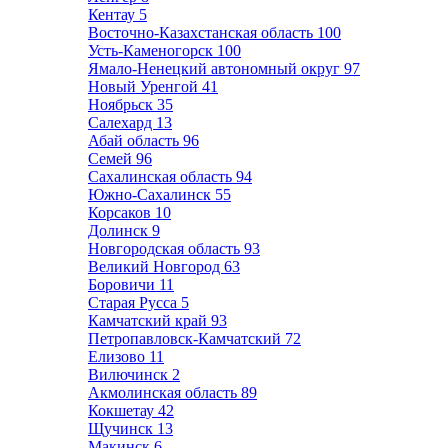
Кентау
5
Восточно-Казахстанская область
100
Усть-Каменогорск
100
Ямало-Ненецкий автономный округ
97
Новый Уренгой
41
Ноябрьск
35
Салехард
13
Абай область
96
Семей
96
Сахалинская область
94
Южно-Сахалинск
55
Корсаков
10
Долинск
9
Новгородская область
93
Великий Новгород
63
Боровичи
11
Старая Русса
5
Камчатский край
93
Петропавловск-Камчатский
72
Елизово
11
Вилючинск
2
Акмолинская область
89
Кокшетау
42
Щучинск
13
Макинск
6