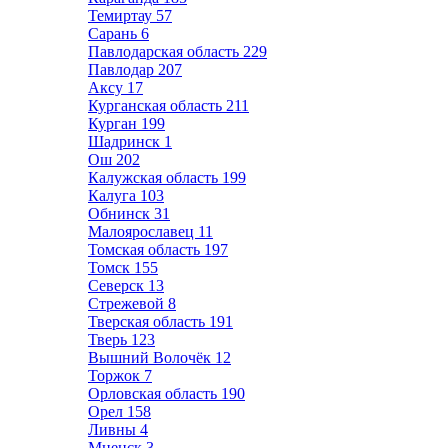
Темиртау
57
Сарань
6
Павлодарская область
229
Павлодар
207
Аксу
17
Курганская область
211
Курган
199
Шадринск
1
Ош
202
Калужская область
199
Калуга
103
Обнинск
31
Малоярославец
11
Томская область
197
Томск
155
Северск
13
Стрежевой
8
Тверская область
191
Тверь
123
Вышний Волочёк
12
Торжок
7
Орловская область
190
Орел
158
Ливны
4
Мценск
3