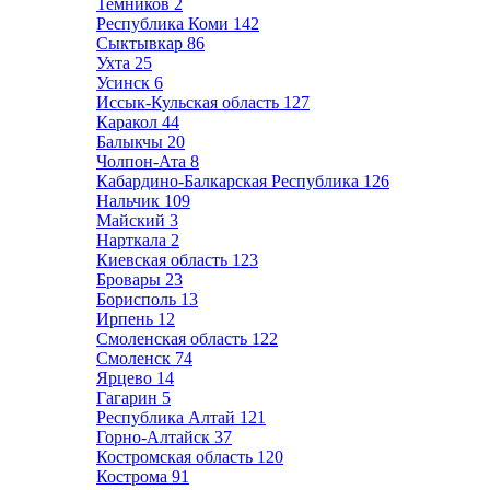
Темников
2
Республика Коми
142
Сыктывкар
86
Ухта
25
Усинск
6
Иссык-Кульская область
127
Каракол
44
Балыкчы
20
Чолпон-Ата
8
Кабардино-Балкарская Республика
126
Нальчик
109
Майский
3
Нарткала
2
Киевская область
123
Бровары
23
Борисполь
13
Ирпень
12
Смоленская область
122
Смоленск
74
Ярцево
14
Гагарин
5
Республика Алтай
121
Горно-Алтайск
37
Костромская область
120
Кострома
91