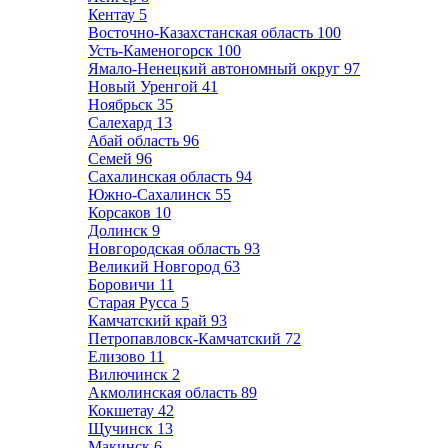
Кентау
5
Восточно-Казахстанская область
100
Усть-Каменогорск
100
Ямало-Ненецкий автономный округ
97
Новый Уренгой
41
Ноябрьск
35
Салехард
13
Абай область
96
Семей
96
Сахалинская область
94
Южно-Сахалинск
55
Корсаков
10
Долинск
9
Новгородская область
93
Великий Новгород
63
Боровичи
11
Старая Русса
5
Камчатский край
93
Петропавловск-Камчатский
72
Елизово
11
Вилючинск
2
Акмолинская область
89
Кокшетау
42
Щучинск
13
Макинск
6