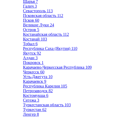
Шарья
7
Галич
3
Севастополь
113
Псковская область
112
Псков
60
Великие Луки
24
Остров
5
Костанайская область
112
Костанай
103
Тобыл
6
Республика Саха (Якутия)
110
Якутск
92
Алдан
3
Покровск
1
Карачаево-Черкесская Республика
109
Черкесск
60
Усть-Джегута
10
Карачаевск
9
Республика Карелия
105
Петрозаводск
82
Костомукша
6
Сегежа
3
Туркестанская область
103
Туркестан
62
Ленгер
8