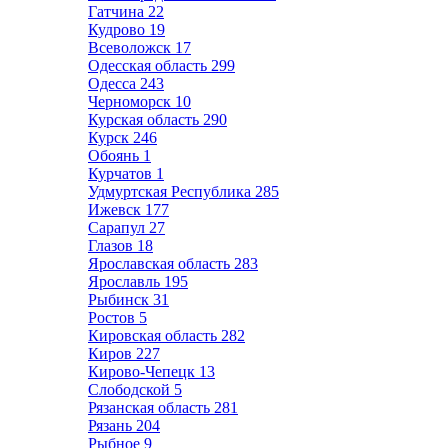
Гатчина
22
Кудрово
19
Всеволожск
17
Одесская область
299
Одесса
243
Черноморск
10
Курская область
290
Курск
246
Обоянь
1
Курчатов
1
Удмуртская Республика
285
Ижевск
177
Сарапул
27
Глазов
18
Ярославская область
283
Ярославль
195
Рыбинск
31
Ростов
5
Кировская область
282
Киров
227
Кирово-Чепецк
13
Слободской
5
Рязанская область
281
Рязань
204
Рыбное
9