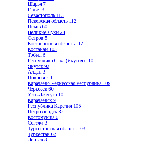
Шарья
7
Галич
3
Севастополь
113
Псковская область
112
Псков
60
Великие Луки
24
Остров
5
Костанайская область
112
Костанай
103
Тобыл
6
Республика Саха (Якутия)
110
Якутск
92
Алдан
3
Покровск
1
Карачаево-Черкесская Республика
109
Черкесск
60
Усть-Джегута
10
Карачаевск
9
Республика Карелия
105
Петрозаводск
82
Костомукша
6
Сегежа
3
Туркестанская область
103
Туркестан
62
Ленгер
8