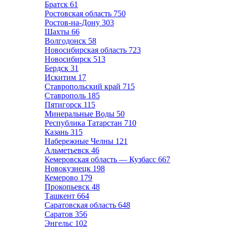
Братск
61
Ростовская область
750
Ростов-на-Дону
303
Шахты
66
Волгодонск
58
Новосибирская область
723
Новосибирск
513
Бердск
31
Искитим
17
Ставропольский край
715
Ставрополь
185
Пятигорск
115
Минеральные Воды
50
Республика Татарстан
710
Казань
315
Набережные Челны
121
Альметьевск
46
Кемеровская область — Кузбасс
667
Новокузнецк
198
Кемерово
179
Прокопьевск
48
Ташкент
664
Саратовская область
648
Саратов
356
Энгельс
102