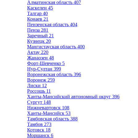
Алматинская область
407
Каскелен
45
Талгар
40
Конаев
21
Пензенская область
404
Пенза
281
Заречный
21
Кузнецк
20
Мангистауская область
400
Актау
220
Жанаозен
48
Форт-Шевченко
5
Нур-Султан
399
Воронежская область
396
Воронеж
259
Лиски
12
Россошь
11
Ханты-Мансийский автономный округ
396
Сургут
148
Нижневартовск
108
Ханты-Мансийск
53
Тамбовская область
388
Тамбов
273
Котовск
18
Моршанск
6