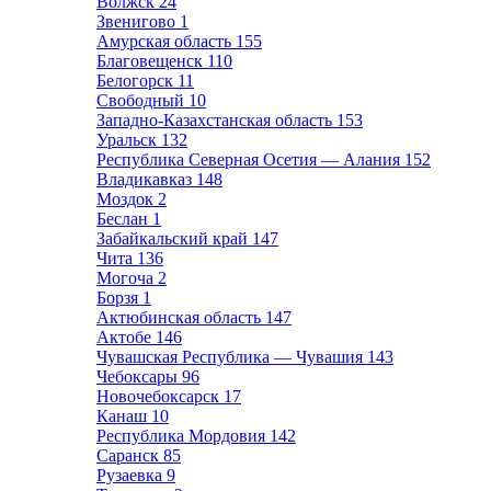
Волжск
24
Звенигово
1
Амурская область
155
Благовещенск
110
Белогорск
11
Свободный
10
Западно-Казахстанская область
153
Уральск
132
Республика Северная Осетия — Алания
152
Владикавказ
148
Моздок
2
Беслан
1
Забайкальский край
147
Чита
136
Могоча
2
Борзя
1
Актюбинская область
147
Актобе
146
Чувашская Республика — Чувашия
143
Чебоксары
96
Новочебоксарск
17
Канаш
10
Республика Мордовия
142
Саранск
85
Рузаевка
9