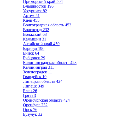
Приморский край
504
Владивосток
196
Уссурийск
82
Артем
51
Киев
455
Волгоградская область
453
Волгоград
232
Волжский
63
Камышин
31
Алтайский край
450
Барнаул
196
Бийск
64
Рубцовск
29
Калининградская область
428
Калининград
311
Зеленоградск
11
Гвардейск
10
Липецкая область
424
Липецк
349
Елец
26
Грязи
3
Оренбургская область
424
Оренбург
232
Орск
76
Бузулук
32