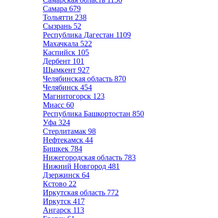
Самара
679
Тольятти
238
Сызрань
52
Республика Дагестан
1109
Махачкала
522
Каспийск
105
Дербент
101
Шымкент
927
Челябинская область
870
Челябинск
454
Магнитогорск
123
Миасс
60
Республика Башкортостан
850
Уфа
324
Стерлитамак
98
Нефтекамск
44
Бишкек
784
Нижегородская область
783
Нижний Новгород
481
Дзержинск
64
Кстово
22
Иркутская область
772
Иркутск
417
Ангарск
113