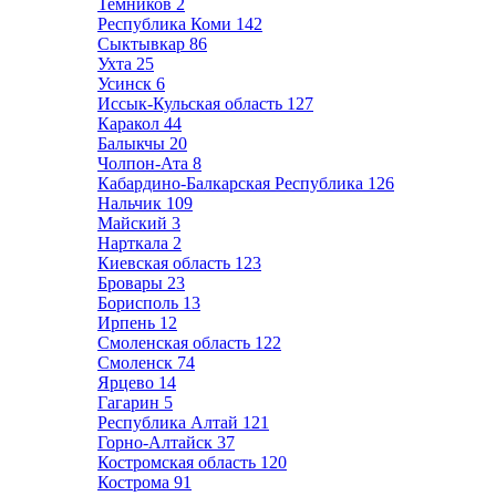
Темников
2
Республика Коми
142
Сыктывкар
86
Ухта
25
Усинск
6
Иссык-Кульская область
127
Каракол
44
Балыкчы
20
Чолпон-Ата
8
Кабардино-Балкарская Республика
126
Нальчик
109
Майский
3
Нарткала
2
Киевская область
123
Бровары
23
Борисполь
13
Ирпень
12
Смоленская область
122
Смоленск
74
Ярцево
14
Гагарин
5
Республика Алтай
121
Горно-Алтайск
37
Костромская область
120
Кострома
91