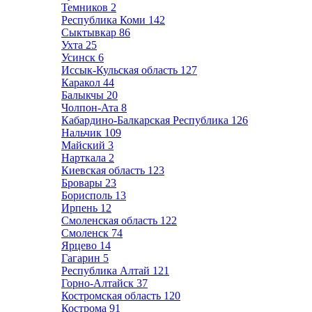
Темников
2
Республика Коми
142
Сыктывкар
86
Ухта
25
Усинск
6
Иссык-Кульская область
127
Каракол
44
Балыкчы
20
Чолпон-Ата
8
Кабардино-Балкарская Республика
126
Нальчик
109
Майский
3
Нарткала
2
Киевская область
123
Бровары
23
Борисполь
13
Ирпень
12
Смоленская область
122
Смоленск
74
Ярцево
14
Гагарин
5
Республика Алтай
121
Горно-Алтайск
37
Костромская область
120
Кострома
91