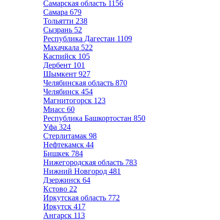
Самарская область
1156
Самара
679
Тольятти
238
Сызрань
52
Республика Дагестан
1109
Махачкала
522
Каспийск
105
Дербент
101
Шымкент
927
Челябинская область
870
Челябинск
454
Магнитогорск
123
Миасс
60
Республика Башкортостан
850
Уфа
324
Стерлитамак
98
Нефтекамск
44
Бишкек
784
Нижегородская область
783
Нижний Новгород
481
Дзержинск
64
Кстово
22
Иркутская область
772
Иркутск
417
Ангарск
113