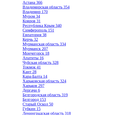
Астана
366
Владимирская область
354
Владимир
170
Муром
34
Ковров
31
Республика Крым
340
Симферополь
151
Евпатория
38
Керчь
32
Мурманская область
334
Мурманск
207
Мончегорск
18
Апатиты
16
Чуйская область
328
Токмок
41
Кант
28
Кара-Балта
14
Харьковская область
324
Харьков
297
Дергачи
6
Белгородская область
319
Белгород
153
Старый Оскол
50
Губкин
15
Ленинградская область
318