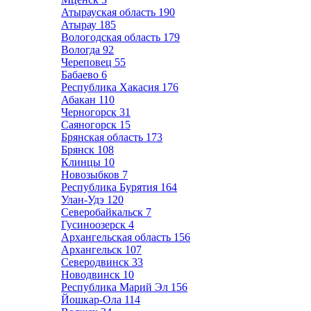
Атырауская область
190
Атырау
185
Вологодская область
179
Вологда
92
Череповец
55
Бабаево
6
Республика Хакасия
176
Абакан
110
Черногорск
31
Саяногорск
15
Брянская область
173
Брянск
108
Клинцы
10
Новозыбков
7
Республика Бурятия
164
Улан-Удэ
120
Северобайкальск
7
Гусиноозерск
4
Архангельская область
156
Архангельск
107
Северодвинск
33
Новодвинск
10
Республика Марий Эл
156
Йошкар-Ола
114