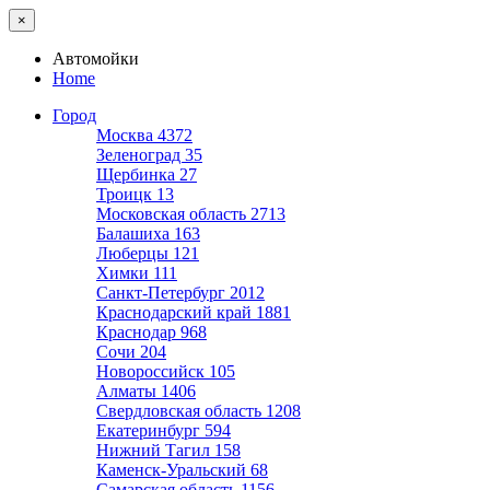
×
Автомойки
Home
Город
Москва
4372
Зеленоград
35
Щербинка
27
Троицк
13
Московская область
2713
Балашиха
163
Люберцы
121
Химки
111
Санкт-Петербург
2012
Краснодарский край
1881
Краснодар
968
Сочи
204
Новороссийск
105
Алматы
1406
Свердловская область
1208
Екатеринбург
594
Нижний Тагил
158
Каменск-Уральский
68
Самарская область
1156