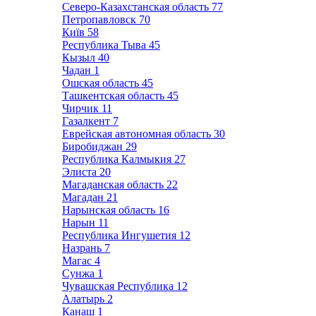
Северо-Казахстанская область
77
Петропавловск
70
Київ
58
Республика Тыва
45
Кызыл
40
Чадан
1
Ошская область
45
Ташкентская область
45
Чирчик
11
Газалкент
7
Еврейская автономная область
30
Биробиджан
29
Республика Калмыкия
27
Элиста
20
Магаданская область
22
Магадан
21
Нарынская область
16
Нарын
11
Республика Ингушетия
12
Назрань
7
Магас
4
Сунжа
1
Чувашская Республика
12
Алатырь
2
Канаш
1