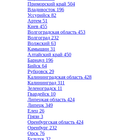
Приморский край
504
Владивосток
196
Уссурийск
82
Артем
51
Киев
455
Волгоградская область
453
Волгоград
232
Волжский
63
Камышин
31
Алтайский край
450
Барнаул
196
Бийск
64
Рубцовск
29
Калининградская область
428
Калининград
311
Зеленоградск
11
Гвардейск
10
Липецкая область
424
Липецк
349
Елец
26
Грязи
3
Оренбургская область
424
Оренбург
232
Орск
76
Бузулук
32