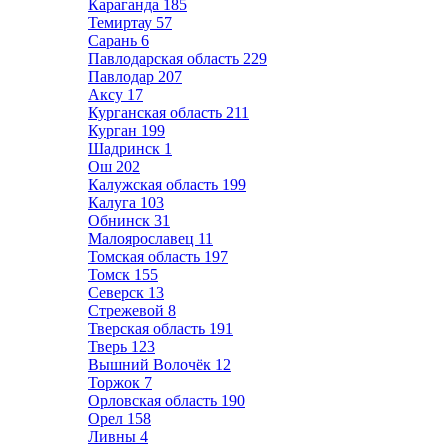
Караганда
185
Темиртау
57
Сарань
6
Павлодарская область
229
Павлодар
207
Аксу
17
Курганская область
211
Курган
199
Шадринск
1
Ош
202
Калужская область
199
Калуга
103
Обнинск
31
Малоярославец
11
Томская область
197
Томск
155
Северск
13
Стрежевой
8
Тверская область
191
Тверь
123
Вышний Волочёк
12
Торжок
7
Орловская область
190
Орел
158
Ливны
4