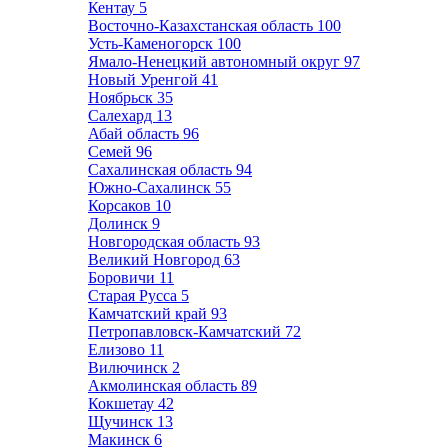
Кентау
5
Восточно-Казахстанская область
100
Усть-Каменогорск
100
Ямало-Ненецкий автономный округ
97
Новый Уренгой
41
Ноябрьск
35
Салехард
13
Абай область
96
Семей
96
Сахалинская область
94
Южно-Сахалинск
55
Корсаков
10
Долинск
9
Новгородская область
93
Великий Новгород
63
Боровичи
11
Старая Русса
5
Камчатский край
93
Петропавловск-Камчатский
72
Елизово
11
Вилючинск
2
Акмолинская область
89
Кокшетау
42
Щучинск
13
Макинск
6