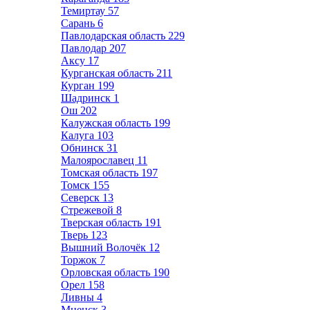
Темиртау
57
Сарань
6
Павлодарская область
229
Павлодар
207
Аксу
17
Курганская область
211
Курган
199
Шадринск
1
Ош
202
Калужская область
199
Калуга
103
Обнинск
31
Малоярославец
11
Томская область
197
Томск
155
Северск
13
Стрежевой
8
Тверская область
191
Тверь
123
Вышний Волочёк
12
Торжок
7
Орловская область
190
Орел
158
Ливны
4
Мценск
3