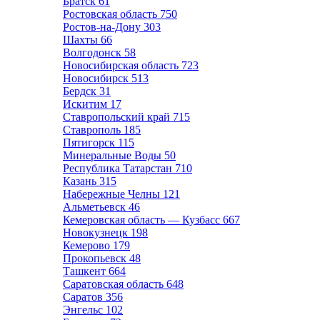
Братск
61
Ростовская область
750
Ростов-на-Дону
303
Шахты
66
Волгодонск
58
Новосибирская область
723
Новосибирск
513
Бердск
31
Искитим
17
Ставропольский край
715
Ставрополь
185
Пятигорск
115
Минеральные Воды
50
Республика Татарстан
710
Казань
315
Набережные Челны
121
Альметьевск
46
Кемеровская область — Кузбасс
667
Новокузнецк
198
Кемерово
179
Прокопьевск
48
Ташкент
664
Саратовская область
648
Саратов
356
Энгельс
102