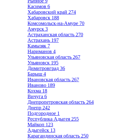
Рыбное
9
Касимов
6
Хабаровский край
274
Хабаровск
188
Комсомольск-на-Амуре
70
Амурск
3
Астраханская область
270
Астрахань
197
Камызяк
7
Нариманов
4
Ульяновская область
267
Ульяновск
195
Димитровград
36
Барыш
4
Ивановская область
267
Иваново
189
Кохма
18
Вичуга
6
Днепропетровская область
264
Днепр
242
Подгородное
1
Республика Адыгея
255
Майкоп
123
Адыгейск
13
Карагандинская область
250