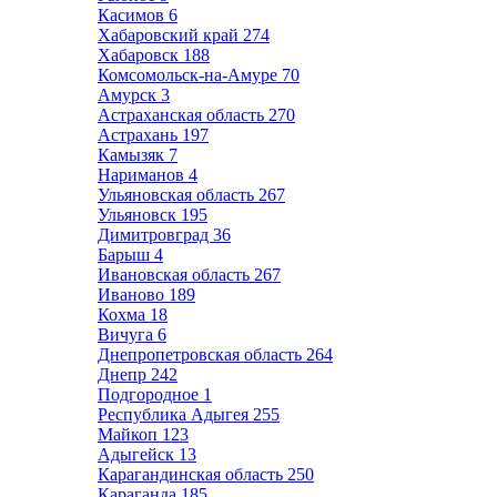
Касимов
6
Хабаровский край
274
Хабаровск
188
Комсомольск-на-Амуре
70
Амурск
3
Астраханская область
270
Астрахань
197
Камызяк
7
Нариманов
4
Ульяновская область
267
Ульяновск
195
Димитровград
36
Барыш
4
Ивановская область
267
Иваново
189
Кохма
18
Вичуга
6
Днепропетровская область
264
Днепр
242
Подгородное
1
Республика Адыгея
255
Майкоп
123
Адыгейск
13
Карагандинская область
250
Караганда
185