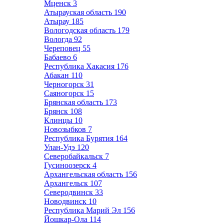
Мценск
3
Атырауская область
190
Атырау
185
Вологодская область
179
Вологда
92
Череповец
55
Бабаево
6
Республика Хакасия
176
Абакан
110
Черногорск
31
Саяногорск
15
Брянская область
173
Брянск
108
Клинцы
10
Новозыбков
7
Республика Бурятия
164
Улан-Удэ
120
Северобайкальск
7
Гусиноозерск
4
Архангельская область
156
Архангельск
107
Северодвинск
33
Новодвинск
10
Республика Марий Эл
156
Йошкар-Ола
114