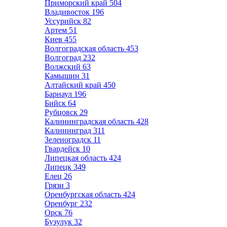
Приморский край
504
Владивосток
196
Уссурийск
82
Артем
51
Киев
455
Волгоградская область
453
Волгоград
232
Волжский
63
Камышин
31
Алтайский край
450
Барнаул
196
Бийск
64
Рубцовск
29
Калининградская область
428
Калининград
311
Зеленоградск
11
Гвардейск
10
Липецкая область
424
Липецк
349
Елец
26
Грязи
3
Оренбургская область
424
Оренбург
232
Орск
76
Бузулук
32