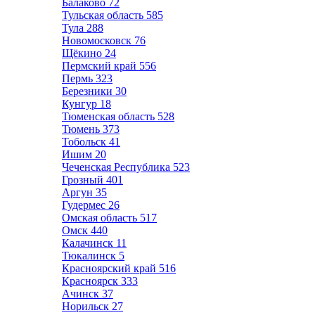
Балаково
72
Тульская область
585
Тула
288
Новомосковск
76
Щёкино
24
Пермский край
556
Пермь
323
Березники
30
Кунгур
18
Тюменская область
528
Тюмень
373
Тобольск
41
Ишим
20
Чеченская Республика
523
Грозный
401
Аргун
35
Гудермес
26
Омская область
517
Омск
440
Калачинск
11
Тюкалинск
5
Красноярский край
516
Красноярск
333
Ачинск
37
Норильск
27