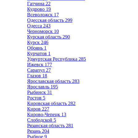
Гатчина
22
Кудрово
19
Всеволожск
17
Одесская область
299
Одесса
243
Черноморск
10
Курская область
290
Курск
246
Обоянь
1
Курчатов
1
Удмуртская Республика
285
Ижевск
177
Сарапул
27
Глазов
18
Ярославская область
283
Ярославль
195
Рыбинск
31
Ростов
5
Кировская область
282
Киров
227
Кирово-Чепецк
13
Слободской
5
Рязанская область
281
Рязань
204
Рыбное
9