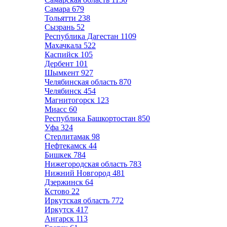
Самара
679
Тольятти
238
Сызрань
52
Республика Дагестан
1109
Махачкала
522
Каспийск
105
Дербент
101
Шымкент
927
Челябинская область
870
Челябинск
454
Магнитогорск
123
Миасс
60
Республика Башкортостан
850
Уфа
324
Стерлитамак
98
Нефтекамск
44
Бишкек
784
Нижегородская область
783
Нижний Новгород
481
Дзержинск
64
Кстово
22
Иркутская область
772
Иркутск
417
Ангарск
113