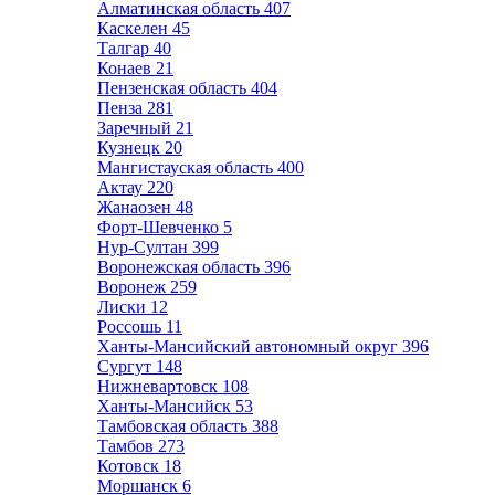
Алматинская область
407
Каскелен
45
Талгар
40
Конаев
21
Пензенская область
404
Пенза
281
Заречный
21
Кузнецк
20
Мангистауская область
400
Актау
220
Жанаозен
48
Форт-Шевченко
5
Нур-Султан
399
Воронежская область
396
Воронеж
259
Лиски
12
Россошь
11
Ханты-Мансийский автономный округ
396
Сургут
148
Нижневартовск
108
Ханты-Мансийск
53
Тамбовская область
388
Тамбов
273
Котовск
18
Моршанск
6