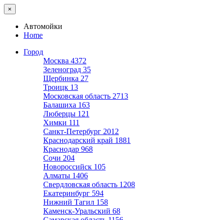
×
Автомойки
Home
Город
Москва
4372
Зеленоград
35
Щербинка
27
Троицк
13
Московская область
2713
Балашиха
163
Люберцы
121
Химки
111
Санкт-Петербург
2012
Краснодарский край
1881
Краснодар
968
Сочи
204
Новороссийск
105
Алматы
1406
Свердловская область
1208
Екатеринбург
594
Нижний Тагил
158
Каменск-Уральский
68
Самарская область
1156