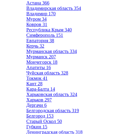
Астана
366
Владимирская область
354
Владимир
170
Муром
34
Ковров
31
Республика Крым
340
Симферополь
151
Евпатория
38
Керчь
32
Мурманская область
334
Мурманск
207
Мончегорск
18
Апатиты
16
Чуйская область
328
Токмок
41
Кант
28
Кара-Балта
14
Харьковская область
324
Харьков
297
Дергачи
6
Белгородская область
319
Белгород
153
Старый Оскол
50
Губкин
15
Ленинградская область
318