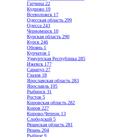
Гатчина
22
Кудрово
19
Всеволожск
17
Одесская область
299
Одесса
243
Черноморск
10
Курская область
290
Курск
246
Обоянь
1
Курчатов
1
Удмуртская Республика
285
Ижевск
177
Сарапул
27
Глазов
18
Ярославская область
283
Ярославль
195
Рыбинск
31
Ростов
5
Кировская область
282
Киров
227
Кирово-Чепецк
13
Слободской
5
Рязанская область
281
Рязань
204
Рыбное
9