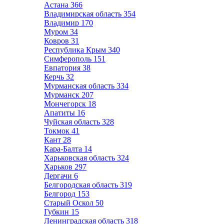
Астана
366
Владимирская область
354
Владимир
170
Муром
34
Ковров
31
Республика Крым
340
Симферополь
151
Евпатория
38
Керчь
32
Мурманская область
334
Мурманск
207
Мончегорск
18
Апатиты
16
Чуйская область
328
Токмок
41
Кант
28
Кара-Балта
14
Харьковская область
324
Харьков
297
Дергачи
6
Белгородская область
319
Белгород
153
Старый Оскол
50
Губкин
15
Ленинградская область
318