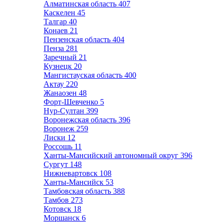
Алматинская область
407
Каскелен
45
Талгар
40
Конаев
21
Пензенская область
404
Пенза
281
Заречный
21
Кузнецк
20
Мангистауская область
400
Актау
220
Жанаозен
48
Форт-Шевченко
5
Нур-Султан
399
Воронежская область
396
Воронеж
259
Лиски
12
Россошь
11
Ханты-Мансийский автономный округ
396
Сургут
148
Нижневартовск
108
Ханты-Мансийск
53
Тамбовская область
388
Тамбов
273
Котовск
18
Моршанск
6