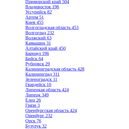
Приморский край
504
Владивосток
196
Уссурийск
82
Артем
51
Киев
455
Волгоградская область
453
Волгоград
232
Волжский
63
Камышин
31
Алтайский край
450
Барнаул
196
Бийск
64
Рубцовск
29
Калининградская область
428
Калининград
311
Зеленоградск
11
Гвардейск
10
Липецкая область
424
Липецк
349
Елец
26
Грязи
3
Оренбургская область
424
Оренбург
232
Орск
76
Бузулук
32