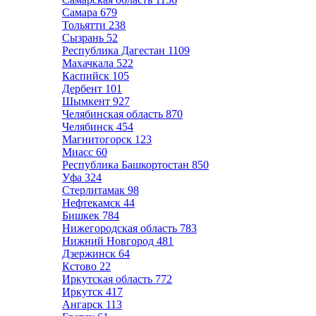
Самара
679
Тольятти
238
Сызрань
52
Республика Дагестан
1109
Махачкала
522
Каспийск
105
Дербент
101
Шымкент
927
Челябинская область
870
Челябинск
454
Магнитогорск
123
Миасс
60
Республика Башкортостан
850
Уфа
324
Стерлитамак
98
Нефтекамск
44
Бишкек
784
Нижегородская область
783
Нижний Новгород
481
Дзержинск
64
Кстово
22
Иркутская область
772
Иркутск
417
Ангарск
113