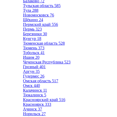
Балаково
72
Тульская область
585
Тула
288
Новомосковск
76
Щёкино
24
Пермский край
556
Пермь
323
Березники
30
Кунгур
18
Тюменская область
528
Тюмень
373
Тобольск
41
Ишим
20
Чеченская Республика
523
Грозный
401
Аргун
35
Гудермес
26
Омская область
517
Омск
440
Калачинск
11
Тюкалинск
5
Красноярский край
516
Красноярск
333
Ачинск
37
Норильск
27