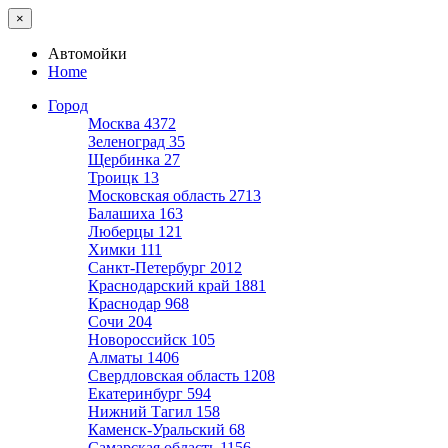
×
Автомойки
Home
Город
Москва
4372
Зеленоград
35
Щербинка
27
Троицк
13
Московская область
2713
Балашиха
163
Люберцы
121
Химки
111
Санкт-Петербург
2012
Краснодарский край
1881
Краснодар
968
Сочи
204
Новороссийск
105
Алматы
1406
Свердловская область
1208
Екатеринбург
594
Нижний Тагил
158
Каменск-Уральский
68
Самарская область
1156