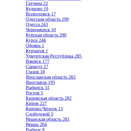
Гатчина
22
Кудрово
19
Всеволожск
17
Одесская область
299
Одесса
243
Черноморск
10
Курская область
290
Курск
246
Обоянь
1
Курчатов
1
Удмуртская Республика
285
Ижевск
177
Сарапул
27
Глазов
18
Ярославская область
283
Ярославль
195
Рыбинск
31
Ростов
5
Кировская область
282
Киров
227
Кирово-Чепецк
13
Слободской
5
Рязанская область
281
Рязань
204
Рыбное
9