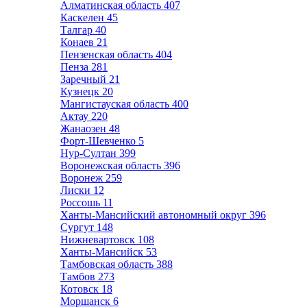
Алматинская область
407
Каскелен
45
Талгар
40
Конаев
21
Пензенская область
404
Пенза
281
Заречный
21
Кузнецк
20
Мангистауская область
400
Актау
220
Жанаозен
48
Форт-Шевченко
5
Нур-Султан
399
Воронежская область
396
Воронеж
259
Лиски
12
Россошь
11
Ханты-Мансийский автономный округ
396
Сургут
148
Нижневартовск
108
Ханты-Мансийск
53
Тамбовская область
388
Тамбов
273
Котовск
18
Моршанск
6