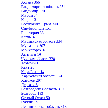
Астана
366
Владимирская область
354
Владимир
170
Муром
34
Ковров
31
Республика Крым
340
Симферополь
151
Евпатория
38
Керчь
32
Мурманская область
334
Мурманск
207
Мончегорск
18
Апатиты
16
Чуйская область
328
Токмок
41
Кант
28
Кара-Балта
14
Харьковская область
324
Харьков
297
Дергачи
6
Белгородская область
319
Белгород
153
Старый Оскол
50
Губкин
15
Ленинградская область
318