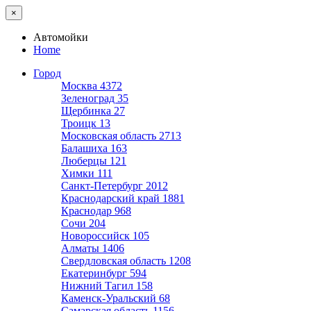
×
Автомойки
Home
Город
Москва
4372
Зеленоград
35
Щербинка
27
Троицк
13
Московская область
2713
Балашиха
163
Люберцы
121
Химки
111
Санкт-Петербург
2012
Краснодарский край
1881
Краснодар
968
Сочи
204
Новороссийск
105
Алматы
1406
Свердловская область
1208
Екатеринбург
594
Нижний Тагил
158
Каменск-Уральский
68
Самарская область
1156