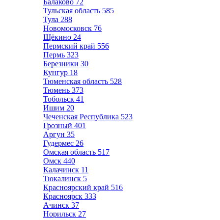
Балаково
72
Тульская область
585
Тула
288
Новомосковск
76
Щёкино
24
Пермский край
556
Пермь
323
Березники
30
Кунгур
18
Тюменская область
528
Тюмень
373
Тобольск
41
Ишим
20
Чеченская Республика
523
Грозный
401
Аргун
35
Гудермес
26
Омская область
517
Омск
440
Калачинск
11
Тюкалинск
5
Красноярский край
516
Красноярск
333
Ачинск
37
Норильск
27