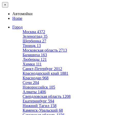
×
Автомойки
Home
Город
Москва
4372
Зеленоград
35
Щербинка
27
Троицк
13
Московская область
2713
Балашиха
163
Люберцы
121
Химки
111
Санкт-Петербург
2012
Краснодарский край
1881
Краснодар
968
Сочи
204
Новороссийск
105
Алматы
1406
Свердловская область
1208
Екатеринбург
594
Нижний Тагил
158
Каменск-Уральский
68
Самарская область
1156