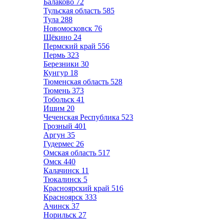
Балаково
72
Тульская область
585
Тула
288
Новомосковск
76
Щёкино
24
Пермский край
556
Пермь
323
Березники
30
Кунгур
18
Тюменская область
528
Тюмень
373
Тобольск
41
Ишим
20
Чеченская Республика
523
Грозный
401
Аргун
35
Гудермес
26
Омская область
517
Омск
440
Калачинск
11
Тюкалинск
5
Красноярский край
516
Красноярск
333
Ачинск
37
Норильск
27