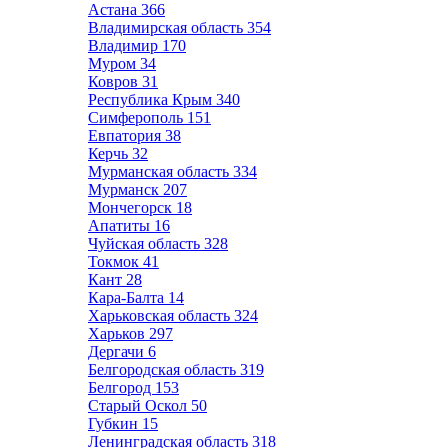
Астана
366
Владимирская область
354
Владимир
170
Муром
34
Ковров
31
Республика Крым
340
Симферополь
151
Евпатория
38
Керчь
32
Мурманская область
334
Мурманск
207
Мончегорск
18
Апатиты
16
Чуйская область
328
Токмок
41
Кант
28
Кара-Балта
14
Харьковская область
324
Харьков
297
Дергачи
6
Белгородская область
319
Белгород
153
Старый Оскол
50
Губкин
15
Ленинградская область
318