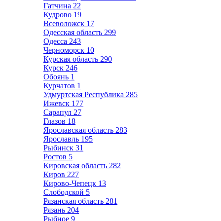
Гатчина
22
Кудрово
19
Всеволожск
17
Одесская область
299
Одесса
243
Черноморск
10
Курская область
290
Курск
246
Обоянь
1
Курчатов
1
Удмуртская Республика
285
Ижевск
177
Сарапул
27
Глазов
18
Ярославская область
283
Ярославль
195
Рыбинск
31
Ростов
5
Кировская область
282
Киров
227
Кирово-Чепецк
13
Слободской
5
Рязанская область
281
Рязань
204
Рыбное
9