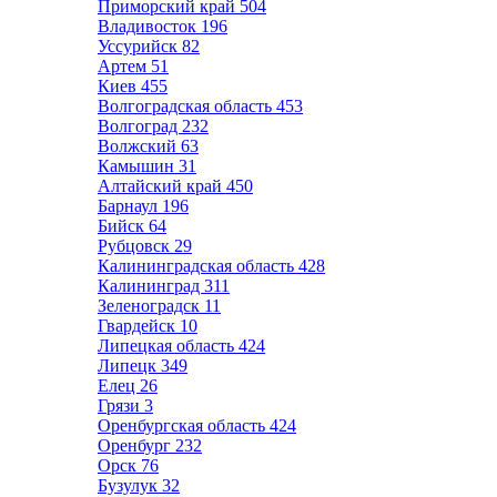
Приморский край
504
Владивосток
196
Уссурийск
82
Артем
51
Киев
455
Волгоградская область
453
Волгоград
232
Волжский
63
Камышин
31
Алтайский край
450
Барнаул
196
Бийск
64
Рубцовск
29
Калининградская область
428
Калининград
311
Зеленоградск
11
Гвардейск
10
Липецкая область
424
Липецк
349
Елец
26
Грязи
3
Оренбургская область
424
Оренбург
232
Орск
76
Бузулук
32