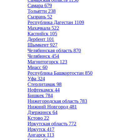
Самара
679
Тольятти
238
Сызрань
52
Республика Дагестан
1109
Махачкала
522
Каспийск
105
Дербент
101
Шымкент
927
Челябинская область
870
Челябинск
454
Магнитогорск
123
Миасс
60
Республика Башкортостан
850
Уфа
324
Стерлитамак
98
Нефтекамск
44
Бишкек
784
Нижегородская область
783
Нижний Новгород
481
Дзержинск
64
Кстово
22
Иркутская область
772
Иркутск
417
Ангарск
113