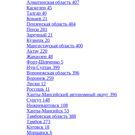
Алматинская область
407
Каскелен
45
Талгар
40
Конаев
21
Пензенская область
404
Пенза
281
Заречный
21
Кузнецк
20
Мангистауская область
400
Актау
220
Жанаозен
48
Форт-Шевченко
5
Нур-Султан
399
Воронежская область
396
Воронеж
259
Лиски
12
Россошь
11
Ханты-Мансийский автономный округ
396
Сургут
148
Нижневартовск
108
Ханты-Мансийск
53
Тамбовская область
388
Тамбов
273
Котовск
18
Моршанск
6