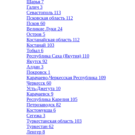
Шарья
7
Галич
3
Севастополь
113
Псковская область
112
Псков
60
Великие Луки
24
Остров
5
Костанайская область
112
Костанай
103
Тобыл
6
Республика Саха (Якутия)
110
Якутск
92
Алдан
3
Покровск
1
Карачаево-Черкесская Республика
109
Черкесск
60
Усть-Джегута
10
Карачаевск
9
Республика Карелия
105
Петрозаводск
82
Костомукша
6
Сегежа
3
Туркестанская область
103
Туркестан
62
Ленгер
8