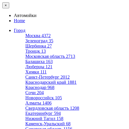
×
Автомойки
Home
Город
Москва
4372
Зеленоград
35
Щербинка
27
Троицк
13
Московская область
2713
Балашиха
163
Люберцы
121
Химки
111
Санкт-Петербург
2012
Краснодарский край
1881
Краснодар
968
Сочи
204
Новороссийск
105
Алматы
1406
Свердловская область
1208
Екатеринбург
594
Нижний Тагил
158
Каменск-Уральский
68
Самарская область
1156