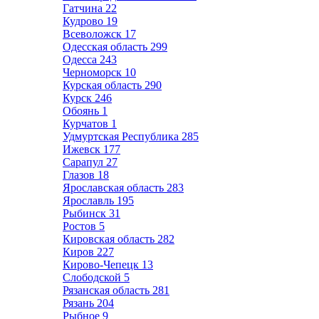
Гатчина
22
Кудрово
19
Всеволожск
17
Одесская область
299
Одесса
243
Черноморск
10
Курская область
290
Курск
246
Обоянь
1
Курчатов
1
Удмуртская Республика
285
Ижевск
177
Сарапул
27
Глазов
18
Ярославская область
283
Ярославль
195
Рыбинск
31
Ростов
5
Кировская область
282
Киров
227
Кирово-Чепецк
13
Слободской
5
Рязанская область
281
Рязань
204
Рыбное
9