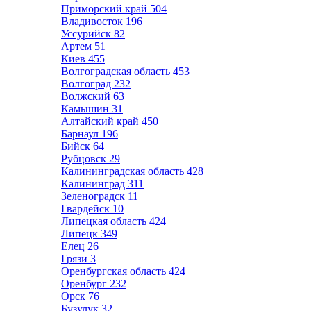
Приморский край
504
Владивосток
196
Уссурийск
82
Артем
51
Киев
455
Волгоградская область
453
Волгоград
232
Волжский
63
Камышин
31
Алтайский край
450
Барнаул
196
Бийск
64
Рубцовск
29
Калининградская область
428
Калининград
311
Зеленоградск
11
Гвардейск
10
Липецкая область
424
Липецк
349
Елец
26
Грязи
3
Оренбургская область
424
Оренбург
232
Орск
76
Бузулук
32