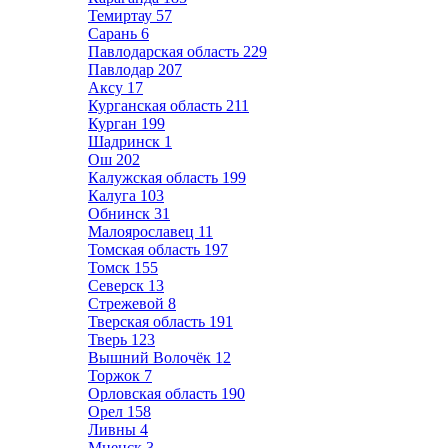
Темиртау
57
Сарань
6
Павлодарская область
229
Павлодар
207
Аксу
17
Курганская область
211
Курган
199
Шадринск
1
Ош
202
Калужская область
199
Калуга
103
Обнинск
31
Малоярославец
11
Томская область
197
Томск
155
Северск
13
Стрежевой
8
Тверская область
191
Тверь
123
Вышний Волочёк
12
Торжок
7
Орловская область
190
Орел
158
Ливны
4
Мценск
3