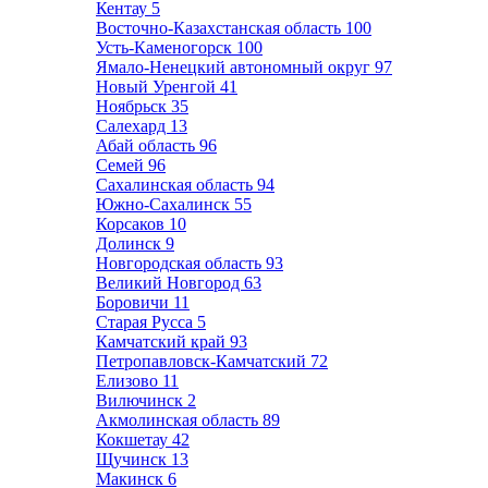
Кентау
5
Восточно-Казахстанская область
100
Усть-Каменогорск
100
Ямало-Ненецкий автономный округ
97
Новый Уренгой
41
Ноябрьск
35
Салехард
13
Абай область
96
Семей
96
Сахалинская область
94
Южно-Сахалинск
55
Корсаков
10
Долинск
9
Новгородская область
93
Великий Новгород
63
Боровичи
11
Старая Русса
5
Камчатский край
93
Петропавловск-Камчатский
72
Елизово
11
Вилючинск
2
Акмолинская область
89
Кокшетау
42
Щучинск
13
Макинск
6