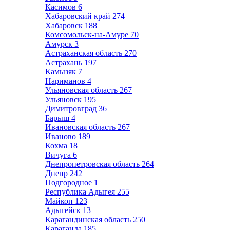
Касимов
6
Хабаровский край
274
Хабаровск
188
Комсомольск-на-Амуре
70
Амурск
3
Астраханская область
270
Астрахань
197
Камызяк
7
Нариманов
4
Ульяновская область
267
Ульяновск
195
Димитровград
36
Барыш
4
Ивановская область
267
Иваново
189
Кохма
18
Вичуга
6
Днепропетровская область
264
Днепр
242
Подгородное
1
Республика Адыгея
255
Майкоп
123
Адыгейск
13
Карагандинская область
250
Караганда
185