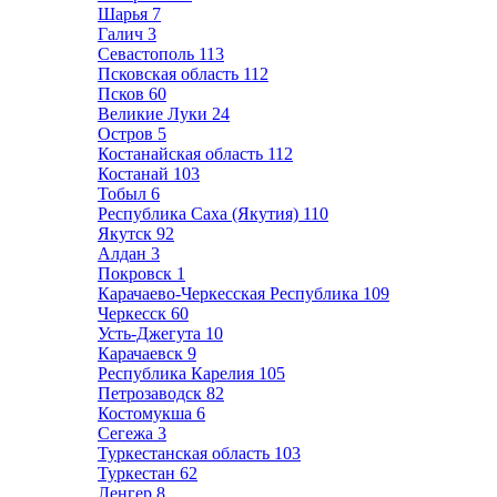
Шарья
7
Галич
3
Севастополь
113
Псковская область
112
Псков
60
Великие Луки
24
Остров
5
Костанайская область
112
Костанай
103
Тобыл
6
Республика Саха (Якутия)
110
Якутск
92
Алдан
3
Покровск
1
Карачаево-Черкесская Республика
109
Черкесск
60
Усть-Джегута
10
Карачаевск
9
Республика Карелия
105
Петрозаводск
82
Костомукша
6
Сегежа
3
Туркестанская область
103
Туркестан
62
Ленгер
8