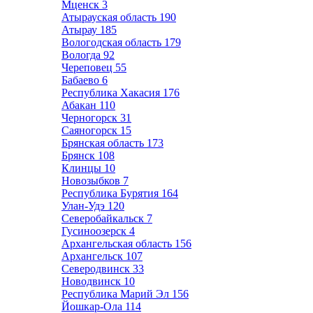
Мценск
3
Атырауская область
190
Атырау
185
Вологодская область
179
Вологда
92
Череповец
55
Бабаево
6
Республика Хакасия
176
Абакан
110
Черногорск
31
Саяногорск
15
Брянская область
173
Брянск
108
Клинцы
10
Новозыбков
7
Республика Бурятия
164
Улан-Удэ
120
Северобайкальск
7
Гусиноозерск
4
Архангельская область
156
Архангельск
107
Северодвинск
33
Новодвинск
10
Республика Марий Эл
156
Йошкар-Ола
114