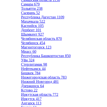
Самара
679
Тольятти
238
Сызрань
52
Республика Дагестан
1109
Махачкала
522
Каспийск
105
Дербент
101
Шымкент
927
Челябинская область
870
Челябинск
454
Магнитогорск
123
Миасс
60
Республика Башкортостан
850
Уфа
324
Стерлитамак
98
Нефтекамск
44
Бишкек
784
Нижегородская область
783
Нижний Новгород
481
Дзержинск
64
Кстово
22
Иркутская область
772
Иркутск
417
Ангарск
113