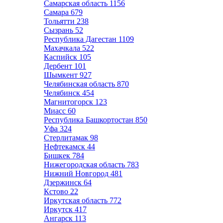
Самарская область
1156
Самара
679
Тольятти
238
Сызрань
52
Республика Дагестан
1109
Махачкала
522
Каспийск
105
Дербент
101
Шымкент
927
Челябинская область
870
Челябинск
454
Магнитогорск
123
Миасс
60
Республика Башкортостан
850
Уфа
324
Стерлитамак
98
Нефтекамск
44
Бишкек
784
Нижегородская область
783
Нижний Новгород
481
Дзержинск
64
Кстово
22
Иркутская область
772
Иркутск
417
Ангарск
113