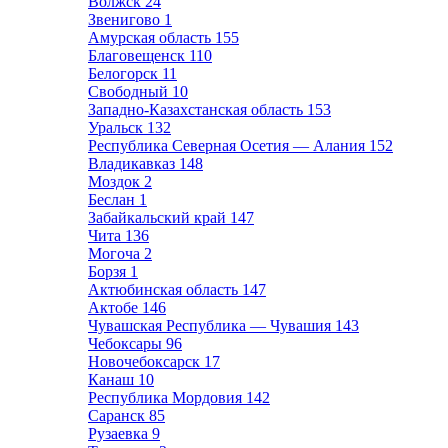
Волжск
24
Звенигово
1
Амурская область
155
Благовещенск
110
Белогорск
11
Свободный
10
Западно-Казахстанская область
153
Уральск
132
Республика Северная Осетия — Алания
152
Владикавказ
148
Моздок
2
Беслан
1
Забайкальский край
147
Чита
136
Могоча
2
Борзя
1
Актюбинская область
147
Актобе
146
Чувашская Республика — Чувашия
143
Чебоксары
96
Новочебоксарск
17
Канаш
10
Республика Мордовия
142
Саранск
85
Рузаевка
9