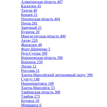
Алматинская область
407
Каскелен
45
Талгар
40
Конаев
21
Пензенская область
404
Пенза
281
Заречный
21
Кузнецк
20
Мангистауская область
400
Актау
220
Жанаозен
48
Форт-Шевченко
5
Нур-Султан
399
Воронежская область
396
Воронеж
259
Лиски
12
Россошь
11
Ханты-Мансийский автономный округ
396
Сургут
148
Нижневартовск
108
Ханты-Мансийск
53
Тамбовская область
388
Тамбов
273
Котовск
18
Моршанск
6