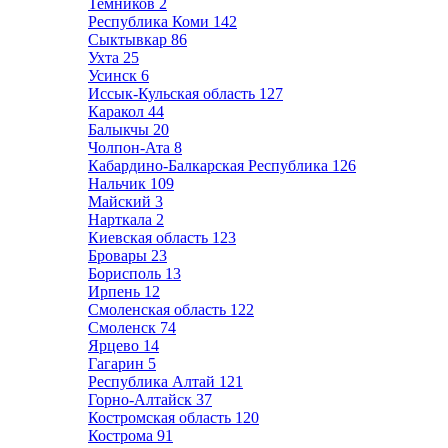
Темников
2
Республика Коми
142
Сыктывкар
86
Ухта
25
Усинск
6
Иссык-Кульская область
127
Каракол
44
Балыкчы
20
Чолпон-Ата
8
Кабардино-Балкарская Республика
126
Нальчик
109
Майский
3
Нарткала
2
Киевская область
123
Бровары
23
Борисполь
13
Ирпень
12
Смоленская область
122
Смоленск
74
Ярцево
14
Гагарин
5
Республика Алтай
121
Горно-Алтайск
37
Костромская область
120
Кострома
91