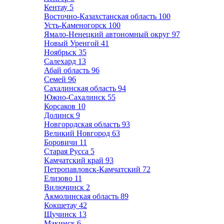
Кентау
5
Восточно-Казахстанская область
100
Усть-Каменогорск
100
Ямало-Ненецкий автономный округ
97
Новый Уренгой
41
Ноябрьск
35
Салехард
13
Абай область
96
Семей
96
Сахалинская область
94
Южно-Сахалинск
55
Корсаков
10
Долинск
9
Новгородская область
93
Великий Новгород
63
Боровичи
11
Старая Русса
5
Камчатский край
93
Петропавловск-Камчатский
72
Елизово
11
Вилючинск
2
Акмолинская область
89
Кокшетау
42
Щучинск
13
Макинск
6