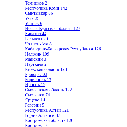
Темников
2
Республика Коми
142
Сыктывкар
86
Ухта
25
Усинск
6
Иссык-Кульская область
127
Каракол
44
Балыкчы
20
Чолпон-Ата
8
Кабардино-Балкарская Республика
126
Нальчик
109
Майский
3
Нарткала
2
Киевская область
123
Бровары
23
Борисполь
13
Ирпень
12
Смоленская область
122
Смоленск
74
Ярцево
14
Гагарин
5
Республика Алтай
121
Горно-Алтайск
37
Костромская область
120
Кострома
91