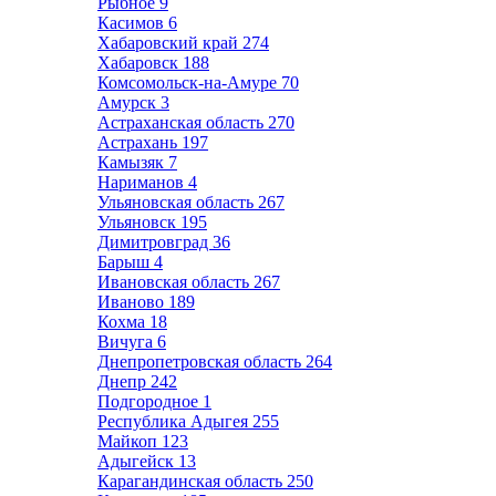
Рыбное
9
Касимов
6
Хабаровский край
274
Хабаровск
188
Комсомольск-на-Амуре
70
Амурск
3
Астраханская область
270
Астрахань
197
Камызяк
7
Нариманов
4
Ульяновская область
267
Ульяновск
195
Димитровград
36
Барыш
4
Ивановская область
267
Иваново
189
Кохма
18
Вичуга
6
Днепропетровская область
264
Днепр
242
Подгородное
1
Республика Адыгея
255
Майкоп
123
Адыгейск
13
Карагандинская область
250