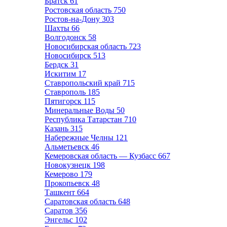
Братск
61
Ростовская область
750
Ростов-на-Дону
303
Шахты
66
Волгодонск
58
Новосибирская область
723
Новосибирск
513
Бердск
31
Искитим
17
Ставропольский край
715
Ставрополь
185
Пятигорск
115
Минеральные Воды
50
Республика Татарстан
710
Казань
315
Набережные Челны
121
Альметьевск
46
Кемеровская область — Кузбасс
667
Новокузнецк
198
Кемерово
179
Прокопьевск
48
Ташкент
664
Саратовская область
648
Саратов
356
Энгельс
102