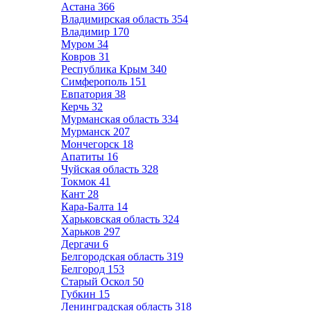
Астана
366
Владимирская область
354
Владимир
170
Муром
34
Ковров
31
Республика Крым
340
Симферополь
151
Евпатория
38
Керчь
32
Мурманская область
334
Мурманск
207
Мончегорск
18
Апатиты
16
Чуйская область
328
Токмок
41
Кант
28
Кара-Балта
14
Харьковская область
324
Харьков
297
Дергачи
6
Белгородская область
319
Белгород
153
Старый Оскол
50
Губкин
15
Ленинградская область
318