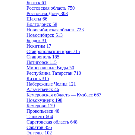
Братск
61
Ростовская область
750
Ростов-на-Дону
303
Шахты
66
Волгодонск
58
Новосибирская область
723
Новосибирск
513
Бердск
31
Искитим
17
Ставропольский край
715
Ставрополь
185
Пятигорск
115
Минеральные Воды
50
Республика Татарстан
710
Казань
315
Набережные Челны
121
Альметьевск
46
Кемеровская область — Кузбасс
667
Новокузнецк
198
Кемерово
179
Прокопьевск
48
Ташкент
664
Саратовская область
648
Саратов
356
Энгельс
102