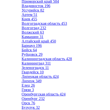
Приморский край
504
Владивосток
196
Уссурийск
82
Артем
51
Киев
455
Волгоградская область
453
Волгоград
232
Волжский
63
Камышин
31
Алтайский край
450
Барнаул
196
Бийск
64
Рубцовск
29
Калининградская область
428
Калининград
311
Зеленоградск
11
Гвардейск
10
Липецкая область
424
Липецк
349
Елец
26
Грязи
3
Оренбургская область
424
Оренбург
232
Орск
76
Бузулук
32