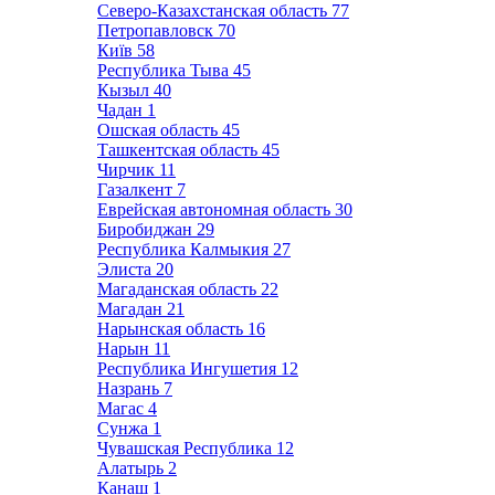
Северо-Казахстанская область
77
Петропавловск
70
Київ
58
Республика Тыва
45
Кызыл
40
Чадан
1
Ошская область
45
Ташкентская область
45
Чирчик
11
Газалкент
7
Еврейская автономная область
30
Биробиджан
29
Республика Калмыкия
27
Элиста
20
Магаданская область
22
Магадан
21
Нарынская область
16
Нарын
11
Республика Ингушетия
12
Назрань
7
Магас
4
Сунжа
1
Чувашская Республика
12
Алатырь
2
Канаш
1