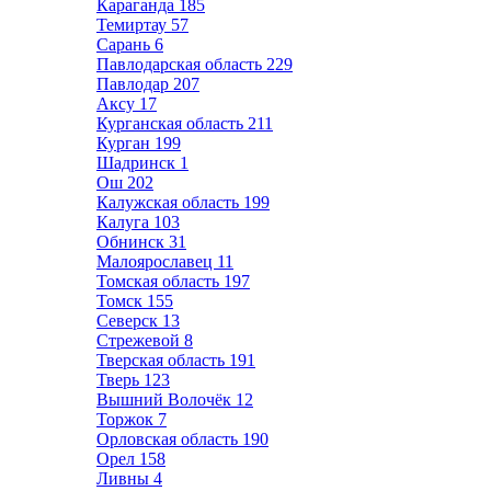
Караганда
185
Темиртау
57
Сарань
6
Павлодарская область
229
Павлодар
207
Аксу
17
Курганская область
211
Курган
199
Шадринск
1
Ош
202
Калужская область
199
Калуга
103
Обнинск
31
Малоярославец
11
Томская область
197
Томск
155
Северск
13
Стрежевой
8
Тверская область
191
Тверь
123
Вышний Волочёк
12
Торжок
7
Орловская область
190
Орел
158
Ливны
4