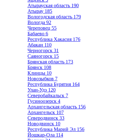
Атырауская область
190
Атырау
185
Вологодская область
179
Вологда
92
Череповец
55
Бабаево
6
Республика Хакасия
176
Абакан
110
Черногорск
31
Саяногорск
15
Брянская область
173
Брянск
108
Клинцы
10
Новозыбков
7
Республика Бурятия
164
Улан-Удэ
120
Северобайкальск
7
Гусиноозерск
4
Архангельская область
156
Архангельск
107
Северодвинск
33
Новодвинск
10
Республика Марий Эл
156
Йошкар-Ола
114