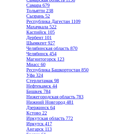
Самара
679
Тольятти
238
Сызрань
52
Республика Дагестан
1109
Махачкала
522
Каспийск
105
Дербент
101
Шымкент
927
Челябинская область
870
Челябинск
454
Магнитогорск
123
Миасс
60
Республика Башкортостан
850
Уфа
324
Стерлитамак
98
Нефтекамск
44
Бишкек
784
Нижегородская область
783
Нижний Новгород
481
Дзержинск
64
Кстово
22
Иркутская область
772
Иркутск
417
Ангарск
113