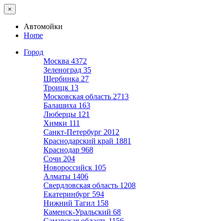
×
Автомойки
Home
Город
Москва
4372
Зеленоград
35
Щербинка
27
Троицк
13
Московская область
2713
Балашиха
163
Люберцы
121
Химки
111
Санкт-Петербург
2012
Краснодарский край
1881
Краснодар
968
Сочи
204
Новороссийск
105
Алматы
1406
Свердловская область
1208
Екатеринбург
594
Нижний Тагил
158
Каменск-Уральский
68
Самарская область
1156