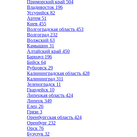
Приморский край
504
Владивосток
196
Уссурийск
82
Артем
51
Киев
455
Волгоградская область
453
Волгоград
232
Волжский
63
Камышин
31
Алтайский край
450
Барнаул
196
Бийск
64
Рубцовск
29
Калининградская область
428
Калининград
311
Зеленоградск
11
Гвардейск
10
Липецкая область
424
Липецк
349
Елец
26
Грязи
3
Оренбургская область
424
Оренбург
232
Орск
76
Бузулук
32