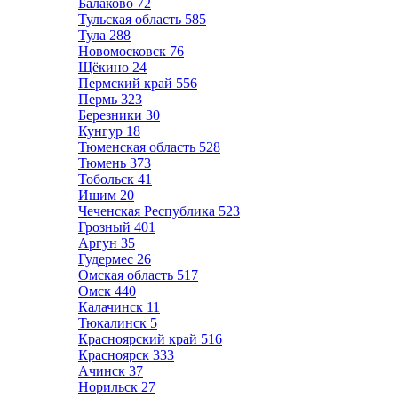
Балаково
72
Тульская область
585
Тула
288
Новомосковск
76
Щёкино
24
Пермский край
556
Пермь
323
Березники
30
Кунгур
18
Тюменская область
528
Тюмень
373
Тобольск
41
Ишим
20
Чеченская Республика
523
Грозный
401
Аргун
35
Гудермес
26
Омская область
517
Омск
440
Калачинск
11
Тюкалинск
5
Красноярский край
516
Красноярск
333
Ачинск
37
Норильск
27