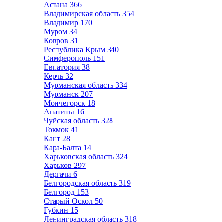
Астана
366
Владимирская область
354
Владимир
170
Муром
34
Ковров
31
Республика Крым
340
Симферополь
151
Евпатория
38
Керчь
32
Мурманская область
334
Мурманск
207
Мончегорск
18
Апатиты
16
Чуйская область
328
Токмок
41
Кант
28
Кара-Балта
14
Харьковская область
324
Харьков
297
Дергачи
6
Белгородская область
319
Белгород
153
Старый Оскол
50
Губкин
15
Ленинградская область
318