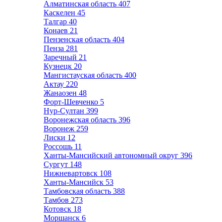
Алматинская область
407
Каскелен
45
Талгар
40
Конаев
21
Пензенская область
404
Пенза
281
Заречный
21
Кузнецк
20
Мангистауская область
400
Актау
220
Жанаозен
48
Форт-Шевченко
5
Нур-Султан
399
Воронежская область
396
Воронеж
259
Лиски
12
Россошь
11
Ханты-Мансийский автономный округ
396
Сургут
148
Нижневартовск
108
Ханты-Мансийск
53
Тамбовская область
388
Тамбов
273
Котовск
18
Моршанск
6