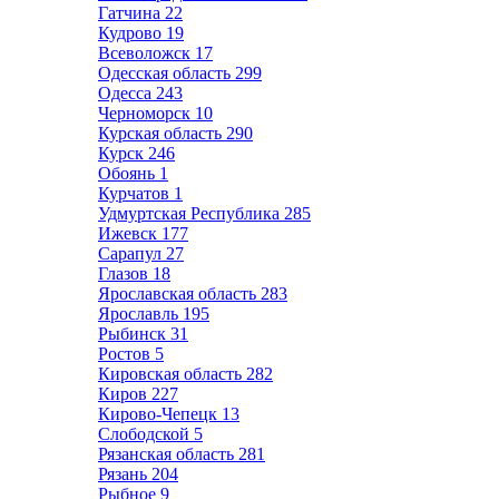
Гатчина
22
Кудрово
19
Всеволожск
17
Одесская область
299
Одесса
243
Черноморск
10
Курская область
290
Курск
246
Обоянь
1
Курчатов
1
Удмуртская Республика
285
Ижевск
177
Сарапул
27
Глазов
18
Ярославская область
283
Ярославль
195
Рыбинск
31
Ростов
5
Кировская область
282
Киров
227
Кирово-Чепецк
13
Слободской
5
Рязанская область
281
Рязань
204
Рыбное
9