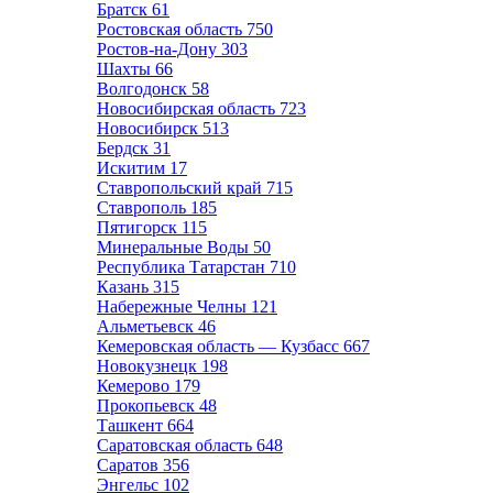
Братск
61
Ростовская область
750
Ростов-на-Дону
303
Шахты
66
Волгодонск
58
Новосибирская область
723
Новосибирск
513
Бердск
31
Искитим
17
Ставропольский край
715
Ставрополь
185
Пятигорск
115
Минеральные Воды
50
Республика Татарстан
710
Казань
315
Набережные Челны
121
Альметьевск
46
Кемеровская область — Кузбасс
667
Новокузнецк
198
Кемерово
179
Прокопьевск
48
Ташкент
664
Саратовская область
648
Саратов
356
Энгельс
102