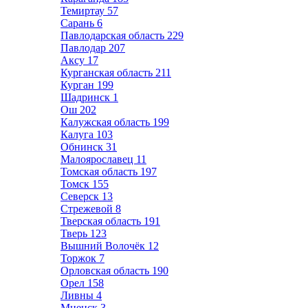
Темиртау
57
Сарань
6
Павлодарская область
229
Павлодар
207
Аксу
17
Курганская область
211
Курган
199
Шадринск
1
Ош
202
Калужская область
199
Калуга
103
Обнинск
31
Малоярославец
11
Томская область
197
Томск
155
Северск
13
Стрежевой
8
Тверская область
191
Тверь
123
Вышний Волочёк
12
Торжок
7
Орловская область
190
Орел
158
Ливны
4
Мценск
3