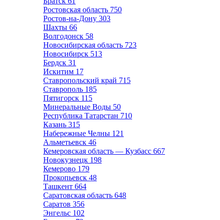
Братск
61
Ростовская область
750
Ростов-на-Дону
303
Шахты
66
Волгодонск
58
Новосибирская область
723
Новосибирск
513
Бердск
31
Искитим
17
Ставропольский край
715
Ставрополь
185
Пятигорск
115
Минеральные Воды
50
Республика Татарстан
710
Казань
315
Набережные Челны
121
Альметьевск
46
Кемеровская область — Кузбасс
667
Новокузнецк
198
Кемерово
179
Прокопьевск
48
Ташкент
664
Саратовская область
648
Саратов
356
Энгельс
102