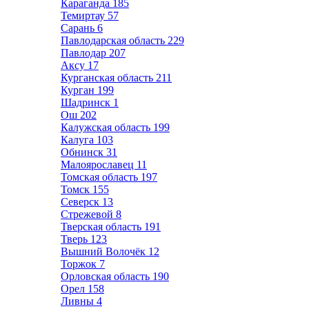
Караганда
185
Темиртау
57
Сарань
6
Павлодарская область
229
Павлодар
207
Аксу
17
Курганская область
211
Курган
199
Шадринск
1
Ош
202
Калужская область
199
Калуга
103
Обнинск
31
Малоярославец
11
Томская область
197
Томск
155
Северск
13
Стрежевой
8
Тверская область
191
Тверь
123
Вышний Волочёк
12
Торжок
7
Орловская область
190
Орел
158
Ливны
4