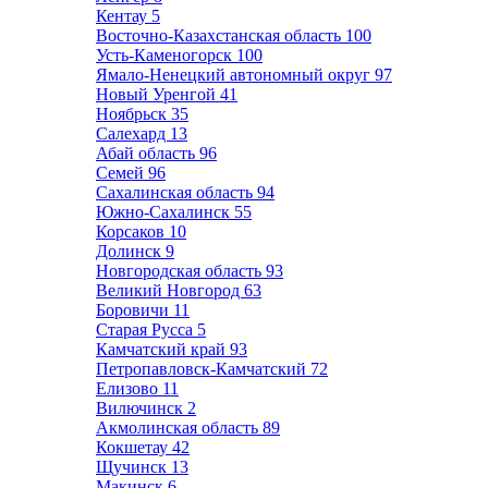
Кентау
5
Восточно-Казахстанская область
100
Усть-Каменогорск
100
Ямало-Ненецкий автономный округ
97
Новый Уренгой
41
Ноябрьск
35
Салехард
13
Абай область
96
Семей
96
Сахалинская область
94
Южно-Сахалинск
55
Корсаков
10
Долинск
9
Новгородская область
93
Великий Новгород
63
Боровичи
11
Старая Русса
5
Камчатский край
93
Петропавловск-Камчатский
72
Елизово
11
Вилючинск
2
Акмолинская область
89
Кокшетау
42
Щучинск
13
Макинск
6