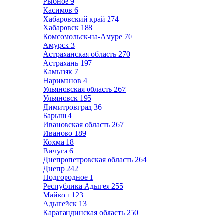
Рыбное
9
Касимов
6
Хабаровский край
274
Хабаровск
188
Комсомольск-на-Амуре
70
Амурск
3
Астраханская область
270
Астрахань
197
Камызяк
7
Нариманов
4
Ульяновская область
267
Ульяновск
195
Димитровград
36
Барыш
4
Ивановская область
267
Иваново
189
Кохма
18
Вичуга
6
Днепропетровская область
264
Днепр
242
Подгородное
1
Республика Адыгея
255
Майкоп
123
Адыгейск
13
Карагандинская область
250