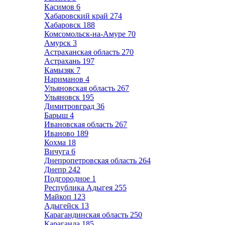
Касимов
6
Хабаровский край
274
Хабаровск
188
Комсомольск-на-Амуре
70
Амурск
3
Астраханская область
270
Астрахань
197
Камызяк
7
Нариманов
4
Ульяновская область
267
Ульяновск
195
Димитровград
36
Барыш
4
Ивановская область
267
Иваново
189
Кохма
18
Вичуга
6
Днепропетровская область
264
Днепр
242
Подгородное
1
Республика Адыгея
255
Майкоп
123
Адыгейск
13
Карагандинская область
250
Караганда
185