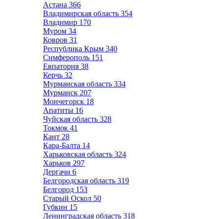
Астана
366
Владимирская область
354
Владимир
170
Муром
34
Ковров
31
Республика Крым
340
Симферополь
151
Евпатория
38
Керчь
32
Мурманская область
334
Мурманск
207
Мончегорск
18
Апатиты
16
Чуйская область
328
Токмок
41
Кант
28
Кара-Балта
14
Харьковская область
324
Харьков
297
Дергачи
6
Белгородская область
319
Белгород
153
Старый Оскол
50
Губкин
15
Ленинградская область
318