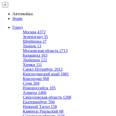
×
Автомойки
Home
Город
Москва
4372
Зеленоград
35
Щербинка
27
Троицк
13
Московская область
2713
Балашиха
163
Люберцы
121
Химки
111
Санкт-Петербург
2012
Краснодарский край
1881
Краснодар
968
Сочи
204
Новороссийск
105
Алматы
1406
Свердловская область
1208
Екатеринбург
594
Нижний Тагил
158
Каменск-Уральский
68
Самарская область
1156