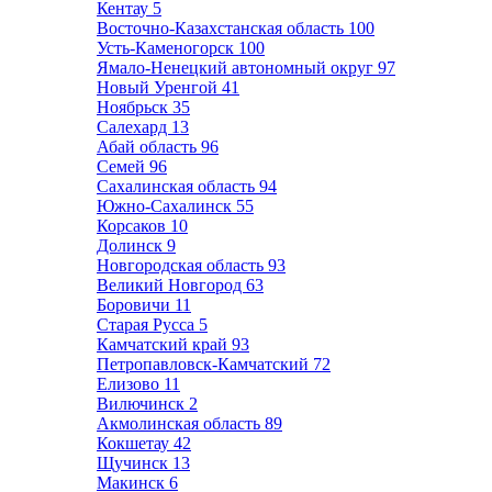
Кентау
5
Восточно-Казахстанская область
100
Усть-Каменогорск
100
Ямало-Ненецкий автономный округ
97
Новый Уренгой
41
Ноябрьск
35
Салехард
13
Абай область
96
Семей
96
Сахалинская область
94
Южно-Сахалинск
55
Корсаков
10
Долинск
9
Новгородская область
93
Великий Новгород
63
Боровичи
11
Старая Русса
5
Камчатский край
93
Петропавловск-Камчатский
72
Елизово
11
Вилючинск
2
Акмолинская область
89
Кокшетау
42
Щучинск
13
Макинск
6