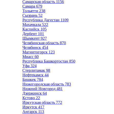
Самарская область
1156
Самара
679
Тольятти
238
Сызрань
52
Республика Дагестан
1109
Махачкала
522
Каспийск
105
Дербент
101
Шымкент
927
Челябинская область
870
Челябинск
454
Магнитогорск
123
Миасс
60
Республика Башкортостан
850
Уфа
324
Стерлитамак
98
Нефтекамск
44
Бишкек
784
Нижегородская область
783
Нижний Новгород
481
Дзержинск
64
Кстово
22
Иркутская область
772
Иркутск
417
Ангарск
113