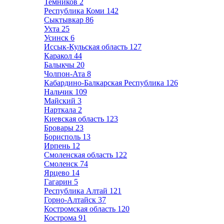
Темников
2
Республика Коми
142
Сыктывкар
86
Ухта
25
Усинск
6
Иссык-Кульская область
127
Каракол
44
Балыкчы
20
Чолпон-Ата
8
Кабардино-Балкарская Республика
126
Нальчик
109
Майский
3
Нарткала
2
Киевская область
123
Бровары
23
Борисполь
13
Ирпень
12
Смоленская область
122
Смоленск
74
Ярцево
14
Гагарин
5
Республика Алтай
121
Горно-Алтайск
37
Костромская область
120
Кострома
91