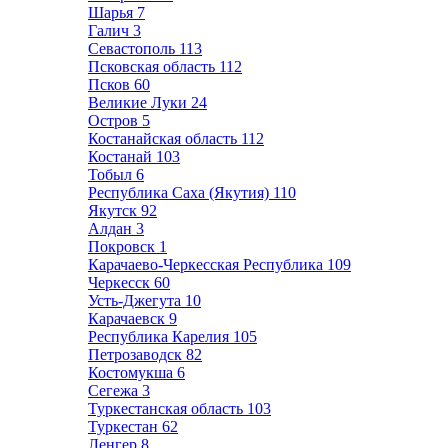
Шарья
7
Галич
3
Севастополь
113
Псковская область
112
Псков
60
Великие Луки
24
Остров
5
Костанайская область
112
Костанай
103
Тобыл
6
Республика Саха (Якутия)
110
Якутск
92
Алдан
3
Покровск
1
Карачаево-Черкесская Республика
109
Черкесск
60
Усть-Джегута
10
Карачаевск
9
Республика Карелия
105
Петрозаводск
82
Костомукша
6
Сегежа
3
Туркестанская область
103
Туркестан
62
Ленгер
8