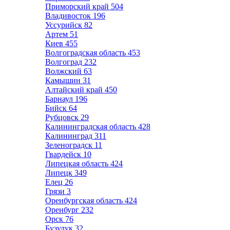
Приморский край
504
Владивосток
196
Уссурийск
82
Артем
51
Киев
455
Волгоградская область
453
Волгоград
232
Волжский
63
Камышин
31
Алтайский край
450
Барнаул
196
Бийск
64
Рубцовск
29
Калининградская область
428
Калининград
311
Зеленоградск
11
Гвардейск
10
Липецкая область
424
Липецк
349
Елец
26
Грязи
3
Оренбургская область
424
Оренбург
232
Орск
76
Бузулук
32