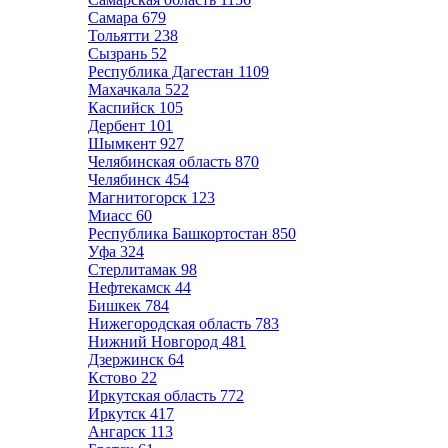
Самара
679
Тольятти
238
Сызрань
52
Республика Дагестан
1109
Махачкала
522
Каспийск
105
Дербент
101
Шымкент
927
Челябинская область
870
Челябинск
454
Магнитогорск
123
Миасс
60
Республика Башкортостан
850
Уфа
324
Стерлитамак
98
Нефтекамск
44
Бишкек
784
Нижегородская область
783
Нижний Новгород
481
Дзержинск
64
Кстово
22
Иркутская область
772
Иркутск
417
Ангарск
113