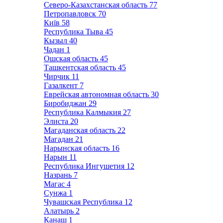
Северо-Казахстанская область
77
Петропавловск
70
Київ
58
Республика Тыва
45
Кызыл
40
Чадан
1
Ошская область
45
Ташкентская область
45
Чирчик
11
Газалкент
7
Еврейская автономная область
30
Биробиджан
29
Республика Калмыкия
27
Элиста
20
Магаданская область
22
Магадан
21
Нарынская область
16
Нарын
11
Республика Ингушетия
12
Назрань
7
Магас
4
Сунжа
1
Чувашская Республика
12
Алатырь
2
Канаш
1