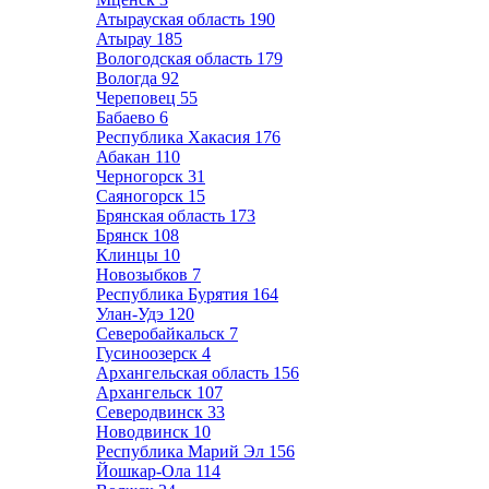
Атырауская область
190
Атырау
185
Вологодская область
179
Вологда
92
Череповец
55
Бабаево
6
Республика Хакасия
176
Абакан
110
Черногорск
31
Саяногорск
15
Брянская область
173
Брянск
108
Клинцы
10
Новозыбков
7
Республика Бурятия
164
Улан-Удэ
120
Северобайкальск
7
Гусиноозерск
4
Архангельская область
156
Архангельск
107
Северодвинск
33
Новодвинск
10
Республика Марий Эл
156
Йошкар-Ола
114