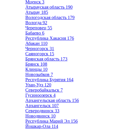
Мценск
3
Атырауская область
190
Атырау
185
Вологодская область
179
Вологда
92
Череповец
55
Бабаево
6
Республика Хакасия
176
Абакан
110
Черногорск
31
Саяногорск
15
Брянская область
173
Брянск
108
Клинцы
10
Новозыбков
7
Республика Бурятия
164
Улан-Удэ
120
Северобайкальск
7
Гусиноозерск
4
Архангельская область
156
Архангельск
107
Северодвинск
33
Новодвинск
10
Республика Марий Эл
156
Йошкар-Ола
114