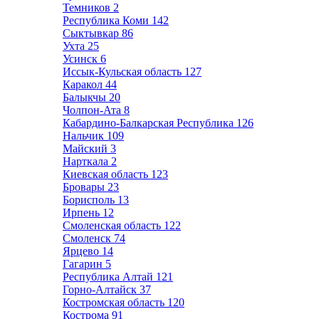
Темников
2
Республика Коми
142
Сыктывкар
86
Ухта
25
Усинск
6
Иссык-Кульская область
127
Каракол
44
Балыкчы
20
Чолпон-Ата
8
Кабардино-Балкарская Республика
126
Нальчик
109
Майский
3
Нарткала
2
Киевская область
123
Бровары
23
Борисполь
13
Ирпень
12
Смоленская область
122
Смоленск
74
Ярцево
14
Гагарин
5
Республика Алтай
121
Горно-Алтайск
37
Костромская область
120
Кострома
91