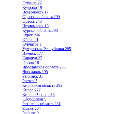
Гатчина
22
Кудрово
19
Всеволожск
17
Одесская область
299
Одесса
243
Черноморск
10
Курская область
290
Курск
246
Обоянь
1
Курчатов
1
Удмуртская Республика
285
Ижевск
177
Сарапул
27
Глазов
18
Ярославская область
283
Ярославль
195
Рыбинск
31
Ростов
5
Кировская область
282
Киров
227
Кирово-Чепецк
13
Слободской
5
Рязанская область
281
Рязань
204
Рыбное
9