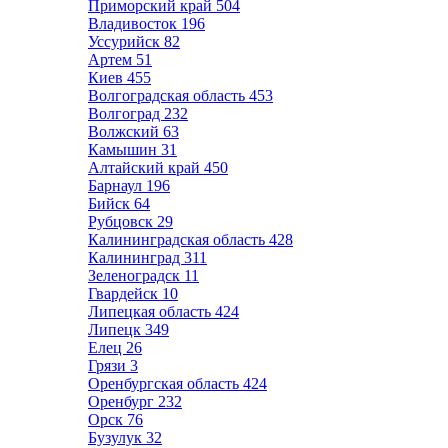
Приморский край
504
Владивосток
196
Уссурийск
82
Артем
51
Киев
455
Волгоградская область
453
Волгоград
232
Волжский
63
Камышин
31
Алтайский край
450
Барнаул
196
Бийск
64
Рубцовск
29
Калининградская область
428
Калининград
311
Зеленоградск
11
Гвардейск
10
Липецкая область
424
Липецк
349
Елец
26
Грязи
3
Оренбургская область
424
Оренбург
232
Орск
76
Бузулук
32