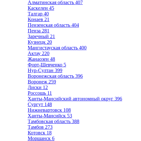
Алматинская область
407
Каскелен
45
Талгар
40
Конаев
21
Пензенская область
404
Пенза
281
Заречный
21
Кузнецк
20
Мангистауская область
400
Актау
220
Жанаозен
48
Форт-Шевченко
5
Нур-Султан
399
Воронежская область
396
Воронеж
259
Лиски
12
Россошь
11
Ханты-Мансийский автономный округ
396
Сургут
148
Нижневартовск
108
Ханты-Мансийск
53
Тамбовская область
388
Тамбов
273
Котовск
18
Моршанск
6