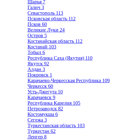
Шарья
7
Галич
3
Севастополь
113
Псковская область
112
Псков
60
Великие Луки
24
Остров
5
Костанайская область
112
Костанай
103
Тобыл
6
Республика Саха (Якутия)
110
Якутск
92
Алдан
3
Покровск
1
Карачаево-Черкесская Республика
109
Черкесск
60
Усть-Джегута
10
Карачаевск
9
Республика Карелия
105
Петрозаводск
82
Костомукша
6
Сегежа
3
Туркестанская область
103
Туркестан
62
Ленгер
8