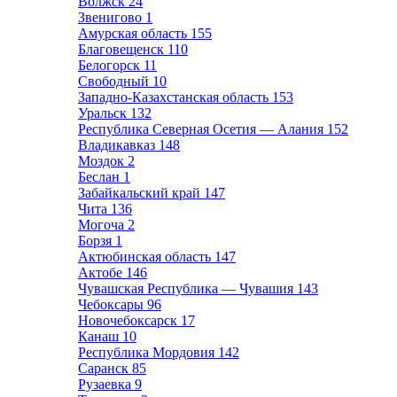
Волжск
24
Звенигово
1
Амурская область
155
Благовещенск
110
Белогорск
11
Свободный
10
Западно-Казахстанская область
153
Уральск
132
Республика Северная Осетия — Алания
152
Владикавказ
148
Моздок
2
Беслан
1
Забайкальский край
147
Чита
136
Могоча
2
Борзя
1
Актюбинская область
147
Актобе
146
Чувашская Республика — Чувашия
143
Чебоксары
96
Новочебоксарск
17
Канаш
10
Республика Мордовия
142
Саранск
85
Рузаевка
9