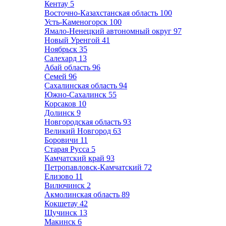
Кентау
5
Восточно-Казахстанская область
100
Усть-Каменогорск
100
Ямало-Ненецкий автономный округ
97
Новый Уренгой
41
Ноябрьск
35
Салехард
13
Абай область
96
Семей
96
Сахалинская область
94
Южно-Сахалинск
55
Корсаков
10
Долинск
9
Новгородская область
93
Великий Новгород
63
Боровичи
11
Старая Русса
5
Камчатский край
93
Петропавловск-Камчатский
72
Елизово
11
Вилючинск
2
Акмолинская область
89
Кокшетау
42
Щучинск
13
Макинск
6