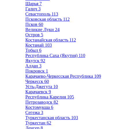
Шарья
7
Галич
3
Севастополь
113
Псковская область
112
Псков
60
Великие Луки
24
Остров
5
Костанайская область
112
Костанай
103
Тобыл
6
Республика Саха (Якутия)
110
Якутск
92
Алдан
3
Покровск
1
Карачаево-Черкесская Республика
109
Черкесск
60
Усть-Джегута
10
Карачаевск
9
Республика Карелия
105
Петрозаводск
82
Костомукша
6
Сегежа
3
Туркестанская область
103
Туркестан
62
Ленгер
8