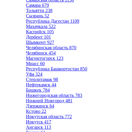
Самара
679
Тольятти
238
Сызрань
52
Республика Дагестан
1109
Махачкала
522
Каспийск
105
Дербент
101
Шымкент
927
Челябинская область
870
Челябинск
454
Магнитогорск
123
Миасс
60
Республика Башкортостан
850
Уфа
324
Стерлитамак
98
Нефтекамск
44
Бишкек
784
Нижегородская область
783
Нижний Новгород
481
Дзержинск
64
Кстово
22
Иркутская область
772
Иркутск
417
Ангарск
113