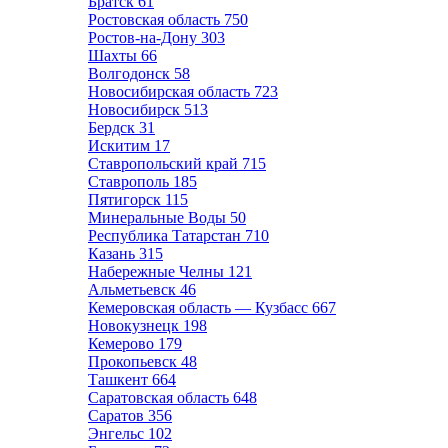
Братск
61
Ростовская область
750
Ростов-на-Дону
303
Шахты
66
Волгодонск
58
Новосибирская область
723
Новосибирск
513
Бердск
31
Искитим
17
Ставропольский край
715
Ставрополь
185
Пятигорск
115
Минеральные Воды
50
Республика Татарстан
710
Казань
315
Набережные Челны
121
Альметьевск
46
Кемеровская область — Кузбасс
667
Новокузнецк
198
Кемерово
179
Прокопьевск
48
Ташкент
664
Саратовская область
648
Саратов
356
Энгельс
102