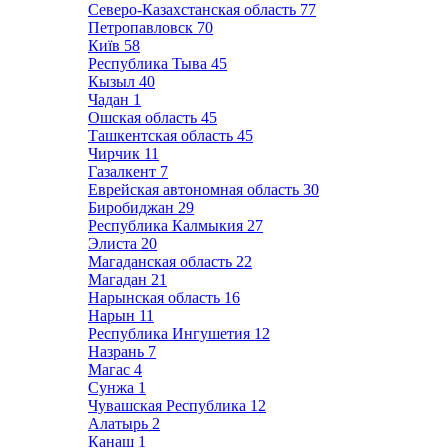
Северо-Казахстанская область
77
Петропавловск
70
Київ
58
Республика Тыва
45
Кызыл
40
Чадан
1
Ошская область
45
Ташкентская область
45
Чирчик
11
Газалкент
7
Еврейская автономная область
30
Биробиджан
29
Республика Калмыкия
27
Элиста
20
Магаданская область
22
Магадан
21
Нарынская область
16
Нарын
11
Республика Ингушетия
12
Назрань
7
Магас
4
Сунжа
1
Чувашская Республика
12
Алатырь
2
Канаш
1