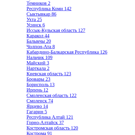
Темников
2
Республика Коми
142
Сыктывкар
86
Ухта
25
Усинск
6
Иссык-Кульская область
127
Каракол
44
Балыкчы
20
Чолпон-Ата
8
Кабардино-Балкарская Республика
126
Нальчик
109
Майский
3
Нарткала
2
Киевская область
123
Бровары
23
Борисполь
13
Ирпень
12
Смоленская область
122
Смоленск
74
Ярцево
14
Гагарин
5
Республика Алтай
121
Горно-Алтайск
37
Костромская область
120
Кострома
91