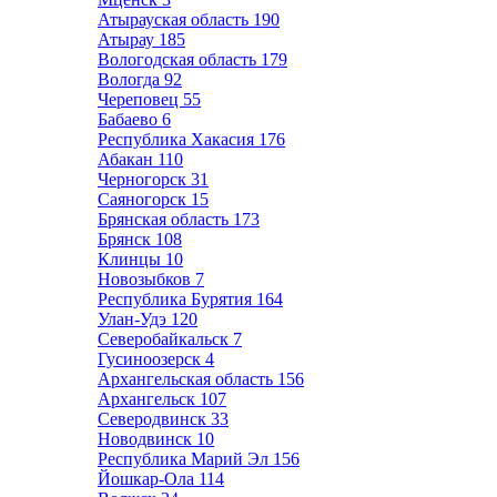
Атырауская область
190
Атырау
185
Вологодская область
179
Вологда
92
Череповец
55
Бабаево
6
Республика Хакасия
176
Абакан
110
Черногорск
31
Саяногорск
15
Брянская область
173
Брянск
108
Клинцы
10
Новозыбков
7
Республика Бурятия
164
Улан-Удэ
120
Северобайкальск
7
Гусиноозерск
4
Архангельская область
156
Архангельск
107
Северодвинск
33
Новодвинск
10
Республика Марий Эл
156
Йошкар-Ола
114