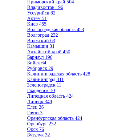
Приморский край
504
Владивосток
196
Уссурийск
82
Артем
51
Киев
455
Волгоградская область
453
Волгоград
232
Волжский
63
Камышин
31
Алтайский край
450
Барнаул
196
Бийск
64
Рубцовск
29
Калининградская область
428
Калининград
311
Зеленоградск
11
Гвардейск
10
Липецкая область
424
Липецк
349
Елец
26
Грязи
3
Оренбургская область
424
Оренбург
232
Орск
76
Бузулук
32