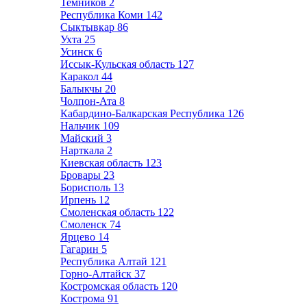
Темников
2
Республика Коми
142
Сыктывкар
86
Ухта
25
Усинск
6
Иссык-Кульская область
127
Каракол
44
Балыкчы
20
Чолпон-Ата
8
Кабардино-Балкарская Республика
126
Нальчик
109
Майский
3
Нарткала
2
Киевская область
123
Бровары
23
Борисполь
13
Ирпень
12
Смоленская область
122
Смоленск
74
Ярцево
14
Гагарин
5
Республика Алтай
121
Горно-Алтайск
37
Костромская область
120
Кострома
91