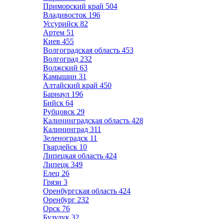
Приморский край
504
Владивосток
196
Уссурийск
82
Артем
51
Киев
455
Волгоградская область
453
Волгоград
232
Волжский
63
Камышин
31
Алтайский край
450
Барнаул
196
Бийск
64
Рубцовск
29
Калининградская область
428
Калининград
311
Зеленоградск
11
Гвардейск
10
Липецкая область
424
Липецк
349
Елец
26
Грязи
3
Оренбургская область
424
Оренбург
232
Орск
76
Бузулук
32