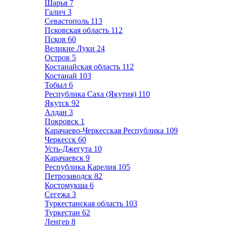
Шарья
7
Галич
3
Севастополь
113
Псковская область
112
Псков
60
Великие Луки
24
Остров
5
Костанайская область
112
Костанай
103
Тобыл
6
Республика Саха (Якутия)
110
Якутск
92
Алдан
3
Покровск
1
Карачаево-Черкесская Республика
109
Черкесск
60
Усть-Джегута
10
Карачаевск
9
Республика Карелия
105
Петрозаводск
82
Костомукша
6
Сегежа
3
Туркестанская область
103
Туркестан
62
Ленгер
8