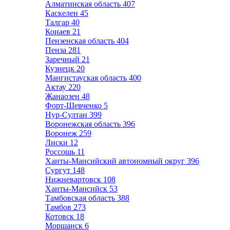
Алматинская область
407
Каскелен
45
Талгар
40
Конаев
21
Пензенская область
404
Пенза
281
Заречный
21
Кузнецк
20
Мангистауская область
400
Актау
220
Жанаозен
48
Форт-Шевченко
5
Нур-Султан
399
Воронежская область
396
Воронеж
259
Лиски
12
Россошь
11
Ханты-Мансийский автономный округ
396
Сургут
148
Нижневартовск
108
Ханты-Мансийск
53
Тамбовская область
388
Тамбов
273
Котовск
18
Моршанск
6