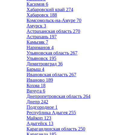
Касимов
6
Хабаровский край
274
Хабаровск
188
Комсомольск-на-Амуре
70
Амурск
3
Астраханская область
270
Астрахань
197
Камызяк
7
Нариманов
4
Ульяновская область
267
Ульяновск
195
Димитровград
36
Барыш
4
Ивановская область
267
Иваново
189
Кохма
18
Вичуга
6
Днепропетровская область
264
Днепр
242
Подгородное
1
Республика Адыгея
255
Майкоп
123
Адыгейск
13
Карагандинская область
250
Караганда
185