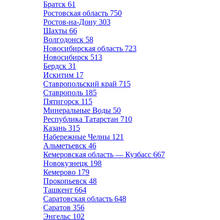
Братск
61
Ростовская область
750
Ростов-на-Дону
303
Шахты
66
Волгодонск
58
Новосибирская область
723
Новосибирск
513
Бердск
31
Искитим
17
Ставропольский край
715
Ставрополь
185
Пятигорск
115
Минеральные Воды
50
Республика Татарстан
710
Казань
315
Набережные Челны
121
Альметьевск
46
Кемеровская область — Кузбасс
667
Новокузнецк
198
Кемерово
179
Прокопьевск
48
Ташкент
664
Саратовская область
648
Саратов
356
Энгельс
102