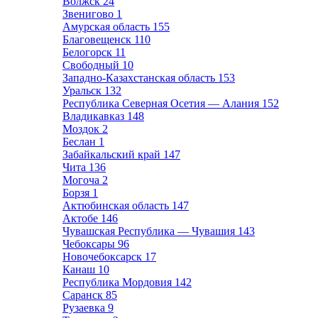
Волжск
24
Звенигово
1
Амурская область
155
Благовещенск
110
Белогорск
11
Свободный
10
Западно-Казахстанская область
153
Уральск
132
Республика Северная Осетия — Алания
152
Владикавказ
148
Моздок
2
Беслан
1
Забайкальский край
147
Чита
136
Могоча
2
Борзя
1
Актюбинская область
147
Актобе
146
Чувашская Республика — Чувашия
143
Чебоксары
96
Новочебоксарск
17
Канаш
10
Республика Мордовия
142
Саранск
85
Рузаевка
9