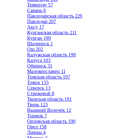
Темиртау
57
Сарань
6
Павлодарская область
229
Павлодар
207
Аксу
17
Курганская область
211
Курган
199
Шадринск
1
Ош
202
Калужская область
199
Калуга
103
Обнинск
31
Малоярославец
11
Томская область
197
Томск
155
Северск
13
Стрежевой
8
Тверская область
191
Тверь
123
Вышний Волочёк
12
Торжок
7
Орловская область
190
Орел
158
Ливны
4
Мценск
3