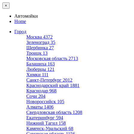
×
Автомойки
Home
Город
Москва
4372
Зеленоград
35
Щербинка
27
Троицк
13
Московская область
2713
Балашиха
163
Люберцы
121
Химки
111
Санкт-Петербург
2012
Краснодарский край
1881
Краснодар
968
Сочи
204
Новороссийск
105
Алматы
1406
Свердловская область
1208
Екатеринбург
594
Нижний Тагил
158
Каменск-Уральский
68
Самарская область
1156