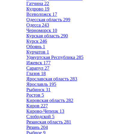
Гатчина
22
Кудрово
19
Всеволожск
17
Одесская область
299
Одесса
243
Черноморск
10
Курская область
290
Курск
246
Обоянь
1
Курчатов
1
Удмуртская Республика
285
Ижевск
177
Сарапул
27
Глазов
18
Ярославская область
283
Ярославль
195
Рыбинск
31
Ростов
5
Кировская область
282
Киров
227
Кирово-Чепецк
13
Слободской
5
Рязанская область
281
Рязань
204
Рыбное
9