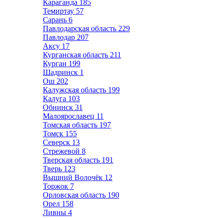
Караганда
185
Темиртау
57
Сарань
6
Павлодарская область
229
Павлодар
207
Аксу
17
Курганская область
211
Курган
199
Шадринск
1
Ош
202
Калужская область
199
Калуга
103
Обнинск
31
Малоярославец
11
Томская область
197
Томск
155
Северск
13
Стрежевой
8
Тверская область
191
Тверь
123
Вышний Волочёк
12
Торжок
7
Орловская область
190
Орел
158
Ливны
4