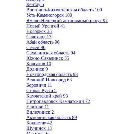
Кентау
5
Восточно-Казахстанская область
100
Усть-Каменогорск
100
Ямало-Ненецкий автономный округ
97
Новый Уренгой
41
Ноябрьск
35
Салехард
13
Абай область
96
Семей
96
Сахалинская область
94
Южно-Сахалинск
55
Корсаков
10
Долинск
9
Новгородская область
93
Великий Новгород
63
Боровичи
11
Старая Русса
5
Камчатский край
93
Петропавловск-Камчатский
72
Елизово
11
Вилючинск
2
Акмолинская область
89
Кокшетау
42
Щучинск
13
Макинск
6