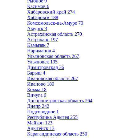
Рыбное
9
Касимов
6
Хабаровский край
274
Хабаровск
188
Комсомольск-на-Амуре
70
Амурск
3
Астраханская область
270
Астрахань
197
Камызяк
7
Нариманов
4
Ульяновская область
267
Ульяновск
195
Димитровград
36
Барыш
4
Ивановская область
267
Иваново
189
Кохма
18
Вичуга
6
Днепропетровская область
264
Днепр
242
Подгородное
1
Республика Адыгея
255
Майкоп
123
Адыгейск
13
Карагандинская область
250