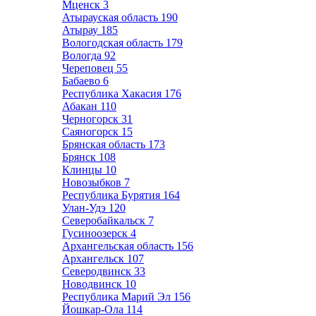
Мценск
3
Атырауская область
190
Атырау
185
Вологодская область
179
Вологда
92
Череповец
55
Бабаево
6
Республика Хакасия
176
Абакан
110
Черногорск
31
Саяногорск
15
Брянская область
173
Брянск
108
Клинцы
10
Новозыбков
7
Республика Бурятия
164
Улан-Удэ
120
Северобайкальск
7
Гусиноозерск
4
Архангельская область
156
Архангельск
107
Северодвинск
33
Новодвинск
10
Республика Марий Эл
156
Йошкар-Ола
114