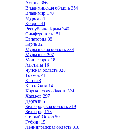
Астана
366
Владимирская область
354
Владимир
170
Муром
34
Ковров
31
Республика Крым
340
Симферополь
151
Евпатория
38
Керчь
32
Мурманская область
334
Мурманск
207
Мончегорск
18
Апатиты
16
Чуйская область
328
Токмок
41
Кант
28
Кара-Балта
14
Харьковская область
324
Харьков
297
Дергачи
6
Белгородская область
319
Белгород
153
Старый Оскол
50
Губкин
15
Ленинградская область
318