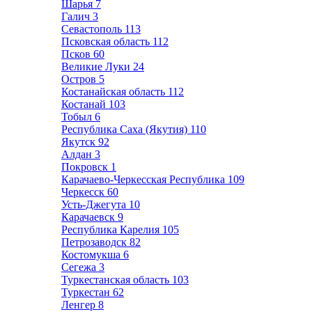
Шарья
7
Галич
3
Севастополь
113
Псковская область
112
Псков
60
Великие Луки
24
Остров
5
Костанайская область
112
Костанай
103
Тобыл
6
Республика Саха (Якутия)
110
Якутск
92
Алдан
3
Покровск
1
Карачаево-Черкесская Республика
109
Черкесск
60
Усть-Джегута
10
Карачаевск
9
Республика Карелия
105
Петрозаводск
82
Костомукша
6
Сегежа
3
Туркестанская область
103
Туркестан
62
Ленгер
8