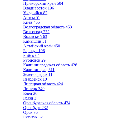
Приморский край
504
Владивосток
196
Уссурийск
82
Артем
51
Киев
455
Волгоградская область
453
Волгоград
232
Волжский
63
Камышин
31
Алтайский край
450
Барнаул
196
Бийск
64
Рубцовск
29
Калининградская область
428
Калининград
311
Зеленоградск
11
Гвардейск
10
Липецкая область
424
Липецк
349
Елец
26
Грязи
3
Оренбургская область
424
Оренбург
232
Орск
76
Бузулук
32