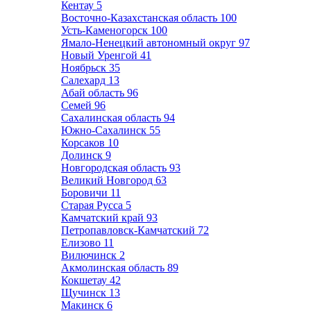
Кентау
5
Восточно-Казахстанская область
100
Усть-Каменогорск
100
Ямало-Ненецкий автономный округ
97
Новый Уренгой
41
Ноябрьск
35
Салехард
13
Абай область
96
Семей
96
Сахалинская область
94
Южно-Сахалинск
55
Корсаков
10
Долинск
9
Новгородская область
93
Великий Новгород
63
Боровичи
11
Старая Русса
5
Камчатский край
93
Петропавловск-Камчатский
72
Елизово
11
Вилючинск
2
Акмолинская область
89
Кокшетау
42
Щучинск
13
Макинск
6