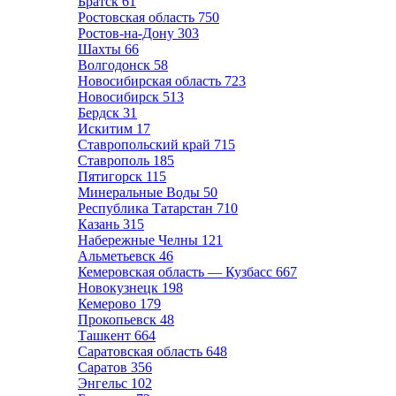
Братск
61
Ростовская область
750
Ростов-на-Дону
303
Шахты
66
Волгодонск
58
Новосибирская область
723
Новосибирск
513
Бердск
31
Искитим
17
Ставропольский край
715
Ставрополь
185
Пятигорск
115
Минеральные Воды
50
Республика Татарстан
710
Казань
315
Набережные Челны
121
Альметьевск
46
Кемеровская область — Кузбасс
667
Новокузнецк
198
Кемерово
179
Прокопьевск
48
Ташкент
664
Саратовская область
648
Саратов
356
Энгельс
102