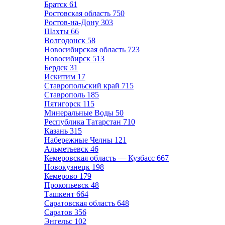
Братск
61
Ростовская область
750
Ростов-на-Дону
303
Шахты
66
Волгодонск
58
Новосибирская область
723
Новосибирск
513
Бердск
31
Искитим
17
Ставропольский край
715
Ставрополь
185
Пятигорск
115
Минеральные Воды
50
Республика Татарстан
710
Казань
315
Набережные Челны
121
Альметьевск
46
Кемеровская область — Кузбасс
667
Новокузнецк
198
Кемерово
179
Прокопьевск
48
Ташкент
664
Саратовская область
648
Саратов
356
Энгельс
102