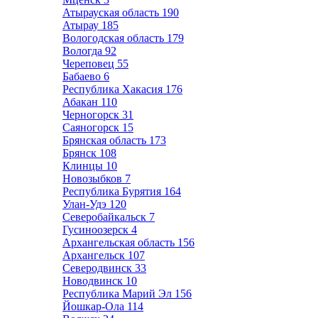
Атырауская область
190
Атырау
185
Вологодская область
179
Вологда
92
Череповец
55
Бабаево
6
Республика Хакасия
176
Абакан
110
Черногорск
31
Саяногорск
15
Брянская область
173
Брянск
108
Клинцы
10
Новозыбков
7
Республика Бурятия
164
Улан-Удэ
120
Северобайкальск
7
Гусиноозерск
4
Архангельская область
156
Архангельск
107
Северодвинск
33
Новодвинск
10
Республика Марий Эл
156
Йошкар-Ола
114