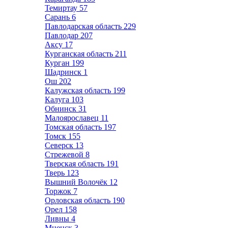
Темиртау
57
Сарань
6
Павлодарская область
229
Павлодар
207
Аксу
17
Курганская область
211
Курган
199
Шадринск
1
Ош
202
Калужская область
199
Калуга
103
Обнинск
31
Малоярославец
11
Томская область
197
Томск
155
Северск
13
Стрежевой
8
Тверская область
191
Тверь
123
Вышний Волочёк
12
Торжок
7
Орловская область
190
Орел
158
Ливны
4
Мценск
3