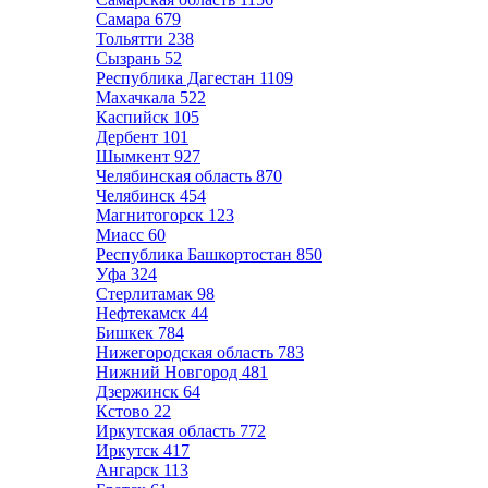
Самара
679
Тольятти
238
Сызрань
52
Республика Дагестан
1109
Махачкала
522
Каспийск
105
Дербент
101
Шымкент
927
Челябинская область
870
Челябинск
454
Магнитогорск
123
Миасс
60
Республика Башкортостан
850
Уфа
324
Стерлитамак
98
Нефтекамск
44
Бишкек
784
Нижегородская область
783
Нижний Новгород
481
Дзержинск
64
Кстово
22
Иркутская область
772
Иркутск
417
Ангарск
113