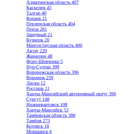
Алматинская область
407
Каскелен
45
Талгар
40
Конаев
21
Пензенская область
404
Пенза
281
Заречный
21
Кузнецк
20
Мангистауская область
400
Актау
220
Жанаозен
48
Форт-Шевченко
5
Нур-Султан
399
Воронежская область
396
Воронеж
259
Лиски
12
Россошь
11
Ханты-Мансийский автономный округ
396
Сургут
148
Нижневартовск
108
Ханты-Мансийск
53
Тамбовская область
388
Тамбов
273
Котовск
18
Моршанск
6