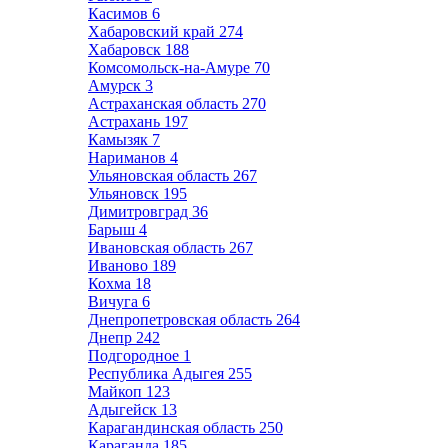
Касимов
6
Хабаровский край
274
Хабаровск
188
Комсомольск-на-Амуре
70
Амурск
3
Астраханская область
270
Астрахань
197
Камызяк
7
Нариманов
4
Ульяновская область
267
Ульяновск
195
Димитровград
36
Барыш
4
Ивановская область
267
Иваново
189
Кохма
18
Вичуга
6
Днепропетровская область
264
Днепр
242
Подгородное
1
Республика Адыгея
255
Майкоп
123
Адыгейск
13
Карагандинская область
250
Караганда
185