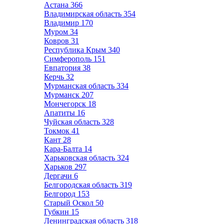
Астана
366
Владимирская область
354
Владимир
170
Муром
34
Ковров
31
Республика Крым
340
Симферополь
151
Евпатория
38
Керчь
32
Мурманская область
334
Мурманск
207
Мончегорск
18
Апатиты
16
Чуйская область
328
Токмок
41
Кант
28
Кара-Балта
14
Харьковская область
324
Харьков
297
Дергачи
6
Белгородская область
319
Белгород
153
Старый Оскол
50
Губкин
15
Ленинградская область
318