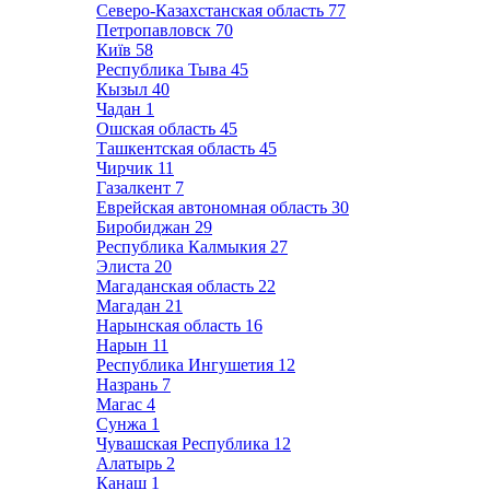
Северо-Казахстанская область
77
Петропавловск
70
Київ
58
Республика Тыва
45
Кызыл
40
Чадан
1
Ошская область
45
Ташкентская область
45
Чирчик
11
Газалкент
7
Еврейская автономная область
30
Биробиджан
29
Республика Калмыкия
27
Элиста
20
Магаданская область
22
Магадан
21
Нарынская область
16
Нарын
11
Республика Ингушетия
12
Назрань
7
Магас
4
Сунжа
1
Чувашская Республика
12
Алатырь
2
Канаш
1