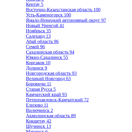
Кентау
5
Восточно-Казахстанская область
100
Усть-Каменогорск
100
Ямало-Ненецкий автономный округ
97
Новый Уренгой
41
Ноябрьск
35
Салехард
13
Абай область
96
Семей
96
Сахалинская область
94
Южно-Сахалинск
55
Корсаков
10
Долинск
9
Новгородская область
93
Великий Новгород
63
Боровичи
11
Старая Русса
5
Камчатский край
93
Петропавловск-Камчатский
72
Елизово
11
Вилючинск
2
Акмолинская область
89
Кокшетау
42
Щучинск
13
Макинск
6