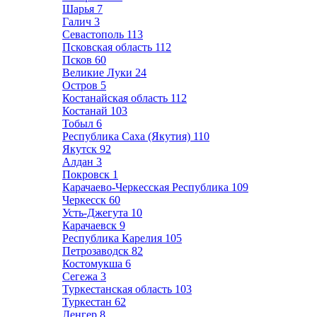
Шарья
7
Галич
3
Севастополь
113
Псковская область
112
Псков
60
Великие Луки
24
Остров
5
Костанайская область
112
Костанай
103
Тобыл
6
Республика Саха (Якутия)
110
Якутск
92
Алдан
3
Покровск
1
Карачаево-Черкесская Республика
109
Черкесск
60
Усть-Джегута
10
Карачаевск
9
Республика Карелия
105
Петрозаводск
82
Костомукша
6
Сегежа
3
Туркестанская область
103
Туркестан
62
Ленгер
8