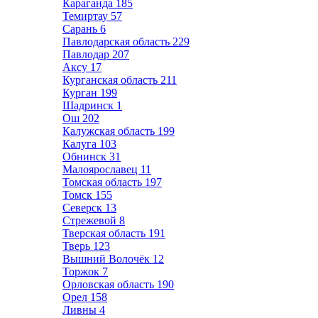
Караганда
185
Темиртау
57
Сарань
6
Павлодарская область
229
Павлодар
207
Аксу
17
Курганская область
211
Курган
199
Шадринск
1
Ош
202
Калужская область
199
Калуга
103
Обнинск
31
Малоярославец
11
Томская область
197
Томск
155
Северск
13
Стрежевой
8
Тверская область
191
Тверь
123
Вышний Волочёк
12
Торжок
7
Орловская область
190
Орел
158
Ливны
4