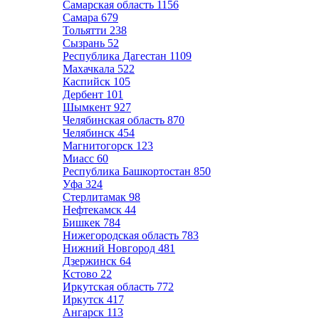
Самарская область
1156
Самара
679
Тольятти
238
Сызрань
52
Республика Дагестан
1109
Махачкала
522
Каспийск
105
Дербент
101
Шымкент
927
Челябинская область
870
Челябинск
454
Магнитогорск
123
Миасс
60
Республика Башкортостан
850
Уфа
324
Стерлитамак
98
Нефтекамск
44
Бишкек
784
Нижегородская область
783
Нижний Новгород
481
Дзержинск
64
Кстово
22
Иркутская область
772
Иркутск
417
Ангарск
113