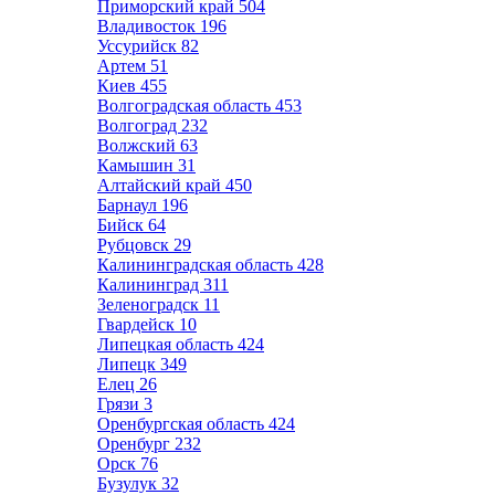
Приморский край
504
Владивосток
196
Уссурийск
82
Артем
51
Киев
455
Волгоградская область
453
Волгоград
232
Волжский
63
Камышин
31
Алтайский край
450
Барнаул
196
Бийск
64
Рубцовск
29
Калининградская область
428
Калининград
311
Зеленоградск
11
Гвардейск
10
Липецкая область
424
Липецк
349
Елец
26
Грязи
3
Оренбургская область
424
Оренбург
232
Орск
76
Бузулук
32