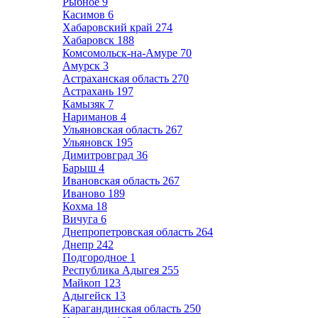
Рыбное
9
Касимов
6
Хабаровский край
274
Хабаровск
188
Комсомольск-на-Амуре
70
Амурск
3
Астраханская область
270
Астрахань
197
Камызяк
7
Нариманов
4
Ульяновская область
267
Ульяновск
195
Димитровград
36
Барыш
4
Ивановская область
267
Иваново
189
Кохма
18
Вичуга
6
Днепропетровская область
264
Днепр
242
Подгородное
1
Республика Адыгея
255
Майкоп
123
Адыгейск
13
Карагандинская область
250