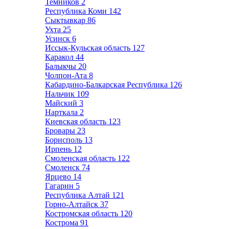
Темников
2
Республика Коми
142
Сыктывкар
86
Ухта
25
Усинск
6
Иссык-Кульская область
127
Каракол
44
Балыкчы
20
Чолпон-Ата
8
Кабардино-Балкарская Республика
126
Нальчик
109
Майский
3
Нарткала
2
Киевская область
123
Бровары
23
Борисполь
13
Ирпень
12
Смоленская область
122
Смоленск
74
Ярцево
14
Гагарин
5
Республика Алтай
121
Горно-Алтайск
37
Костромская область
120
Кострома
91