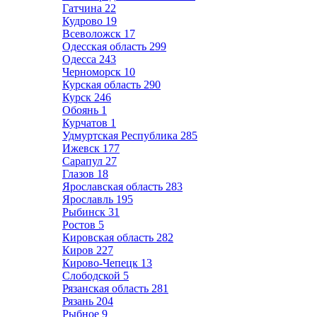
Гатчина
22
Кудрово
19
Всеволожск
17
Одесская область
299
Одесса
243
Черноморск
10
Курская область
290
Курск
246
Обоянь
1
Курчатов
1
Удмуртская Республика
285
Ижевск
177
Сарапул
27
Глазов
18
Ярославская область
283
Ярославль
195
Рыбинск
31
Ростов
5
Кировская область
282
Киров
227
Кирово-Чепецк
13
Слободской
5
Рязанская область
281
Рязань
204
Рыбное
9