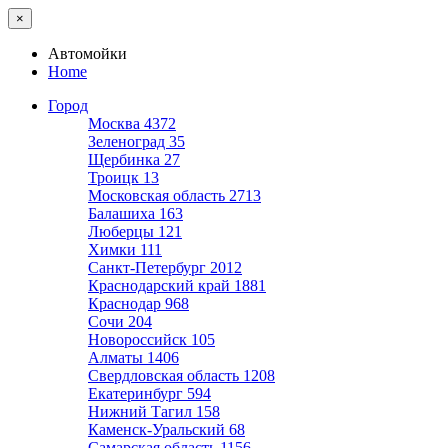
×
Автомойки
Home
Город
Москва
4372
Зеленоград
35
Щербинка
27
Троицк
13
Московская область
2713
Балашиха
163
Люберцы
121
Химки
111
Санкт-Петербург
2012
Краснодарский край
1881
Краснодар
968
Сочи
204
Новороссийск
105
Алматы
1406
Свердловская область
1208
Екатеринбург
594
Нижний Тагил
158
Каменск-Уральский
68
Самарская область
1156