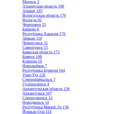
Мценск
3
Атырауская область
190
Атырау
185
Вологодская область
179
Вологда
92
Череповец
55
Бабаево
6
Республика Хакасия
176
Абакан
110
Черногорск
31
Саяногорск
15
Брянская область
173
Брянск
108
Клинцы
10
Новозыбков
7
Республика Бурятия
164
Улан-Удэ
120
Северобайкальск
7
Гусиноозерск
4
Архангельская область
156
Архангельск
107
Северодвинск
33
Новодвинск
10
Республика Марий Эл
156
Йошкар-Ола
114