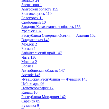
Волжск
24
Звенигово
1
Амурская область
155
Благовещенск
110
Белогорск
11
Свободный
10
Западно-Казахстанская область
153
Уральск
132
Республика Северная Осетия — Алания
152
Владикавказ
148
Моздок
2
Беслан
1
Забайкальский край
147
Чита
136
Могоча
2
Борзя
1
Актюбинская область
147
Актобе
146
Чувашская Республика — Чувашия
143
Чебоксары
96
Новочебоксарск
17
Канаш
10
Республика Мордовия
142
Саранск
85
Рузаевка
9