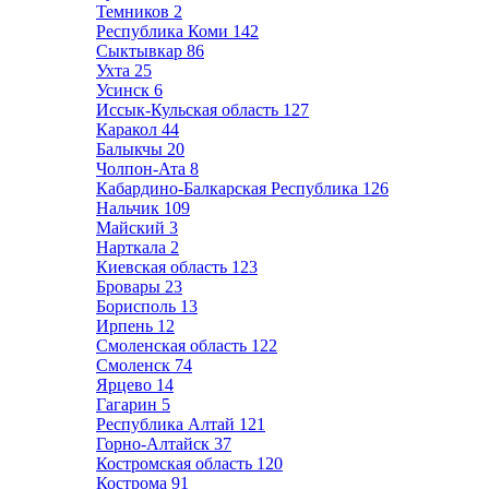
Темников
2
Республика Коми
142
Сыктывкар
86
Ухта
25
Усинск
6
Иссык-Кульская область
127
Каракол
44
Балыкчы
20
Чолпон-Ата
8
Кабардино-Балкарская Республика
126
Нальчик
109
Майский
3
Нарткала
2
Киевская область
123
Бровары
23
Борисполь
13
Ирпень
12
Смоленская область
122
Смоленск
74
Ярцево
14
Гагарин
5
Республика Алтай
121
Горно-Алтайск
37
Костромская область
120
Кострома
91