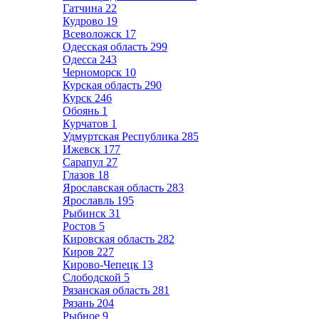
Гатчина
22
Кудрово
19
Всеволожск
17
Одесская область
299
Одесса
243
Черноморск
10
Курская область
290
Курск
246
Обоянь
1
Курчатов
1
Удмуртская Республика
285
Ижевск
177
Сарапул
27
Глазов
18
Ярославская область
283
Ярославль
195
Рыбинск
31
Ростов
5
Кировская область
282
Киров
227
Кирово-Чепецк
13
Слободской
5
Рязанская область
281
Рязань
204
Рыбное
9