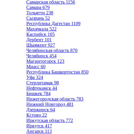
Самарская область
1156
Самара
679
Тольятти
238
Сызрань
52
Республика Дагестан
1109
Махачкала
522
Каспийск
105
Дербент
101
Шымкент
927
Челябинская область
870
Челябинск
454
Магнитогорск
123
Миасс
60
Республика Башкортостан
850
Уфа
324
Стерлитамак
98
Нефтекамск
44
Бишкек
784
Нижегородская область
783
Нижний Новгород
481
Дзержинск
64
Кстово
22
Иркутская область
772
Иркутск
417
Ангарск
113