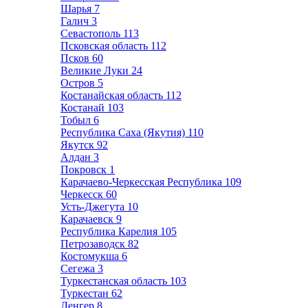
Шарья
7
Галич
3
Севастополь
113
Псковская область
112
Псков
60
Великие Луки
24
Остров
5
Костанайская область
112
Костанай
103
Тобыл
6
Республика Саха (Якутия)
110
Якутск
92
Алдан
3
Покровск
1
Карачаево-Черкесская Республика
109
Черкесск
60
Усть-Джегута
10
Карачаевск
9
Республика Карелия
105
Петрозаводск
82
Костомукша
6
Сегежа
3
Туркестанская область
103
Туркестан
62
Ленгер
8