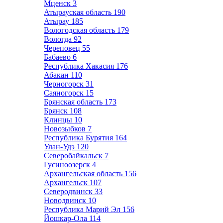
Мценск
3
Атырауская область
190
Атырау
185
Вологодская область
179
Вологда
92
Череповец
55
Бабаево
6
Республика Хакасия
176
Абакан
110
Черногорск
31
Саяногорск
15
Брянская область
173
Брянск
108
Клинцы
10
Новозыбков
7
Республика Бурятия
164
Улан-Удэ
120
Северобайкальск
7
Гусиноозерск
4
Архангельская область
156
Архангельск
107
Северодвинск
33
Новодвинск
10
Республика Марий Эл
156
Йошкар-Ола
114