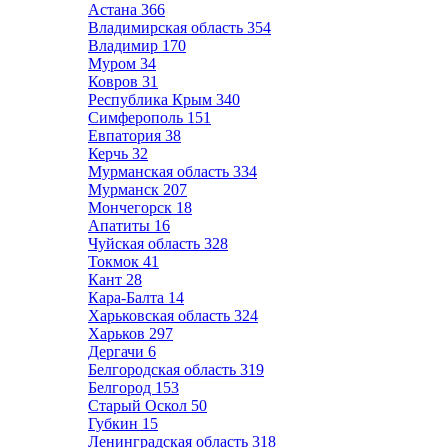
Астана
366
Владимирская область
354
Владимир
170
Муром
34
Ковров
31
Республика Крым
340
Симферополь
151
Евпатория
38
Керчь
32
Мурманская область
334
Мурманск
207
Мончегорск
18
Апатиты
16
Чуйская область
328
Токмок
41
Кант
28
Кара-Балта
14
Харьковская область
324
Харьков
297
Дергачи
6
Белгородская область
319
Белгород
153
Старый Оскол
50
Губкин
15
Ленинградская область
318