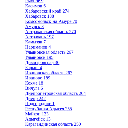
Рыбное
9
Касимов
6
Хабаровский край
274
Хабаровск
188
Комсомольск-на-Амуре
70
Амурск
3
Астраханская область
270
Астрахань
197
Камызяк
7
Нариманов
4
Ульяновская область
267
Ульяновск
195
Димитровград
36
Барыш
4
Ивановская область
267
Иваново
189
Кохма
18
Вичуга
6
Днепропетровская область
264
Днепр
242
Подгородное
1
Республика Адыгея
255
Майкоп
123
Адыгейск
13
Карагандинская область
250