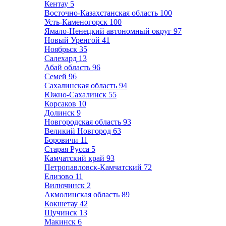
Кентау
5
Восточно-Казахстанская область
100
Усть-Каменогорск
100
Ямало-Ненецкий автономный округ
97
Новый Уренгой
41
Ноябрьск
35
Салехард
13
Абай область
96
Семей
96
Сахалинская область
94
Южно-Сахалинск
55
Корсаков
10
Долинск
9
Новгородская область
93
Великий Новгород
63
Боровичи
11
Старая Русса
5
Камчатский край
93
Петропавловск-Камчатский
72
Елизово
11
Вилючинск
2
Акмолинская область
89
Кокшетау
42
Щучинск
13
Макинск
6