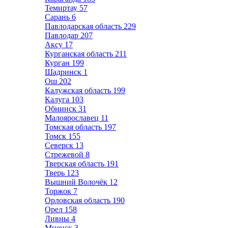
Темиртау
57
Сарань
6
Павлодарская область
229
Павлодар
207
Аксу
17
Курганская область
211
Курган
199
Шадринск
1
Ош
202
Калужская область
199
Калуга
103
Обнинск
31
Малоярославец
11
Томская область
197
Томск
155
Северск
13
Стрежевой
8
Тверская область
191
Тверь
123
Вышний Волочёк
12
Торжок
7
Орловская область
190
Орел
158
Ливны
4
Мценск
3