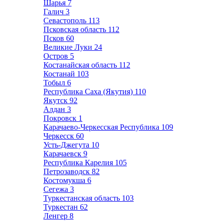
Шарья
7
Галич
3
Севастополь
113
Псковская область
112
Псков
60
Великие Луки
24
Остров
5
Костанайская область
112
Костанай
103
Тобыл
6
Республика Саха (Якутия)
110
Якутск
92
Алдан
3
Покровск
1
Карачаево-Черкесская Республика
109
Черкесск
60
Усть-Джегута
10
Карачаевск
9
Республика Карелия
105
Петрозаводск
82
Костомукша
6
Сегежа
3
Туркестанская область
103
Туркестан
62
Ленгер
8