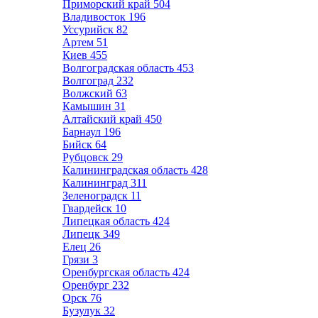
Приморский край
504
Владивосток
196
Уссурийск
82
Артем
51
Киев
455
Волгоградская область
453
Волгоград
232
Волжский
63
Камышин
31
Алтайский край
450
Барнаул
196
Бийск
64
Рубцовск
29
Калининградская область
428
Калининград
311
Зеленоградск
11
Гвардейск
10
Липецкая область
424
Липецк
349
Елец
26
Грязи
3
Оренбургская область
424
Оренбург
232
Орск
76
Бузулук
32