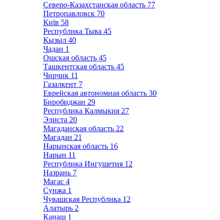
Северо-Казахстанская область
77
Петропавловск
70
Київ
58
Республика Тыва
45
Кызыл
40
Чадан
1
Ошская область
45
Ташкентская область
45
Чирчик
11
Газалкент
7
Еврейская автономная область
30
Биробиджан
29
Республика Калмыкия
27
Элиста
20
Магаданская область
22
Магадан
21
Нарынская область
16
Нарын
11
Республика Ингушетия
12
Назрань
7
Магас
4
Сунжа
1
Чувашская Республика
12
Алатырь
2
Канаш
1