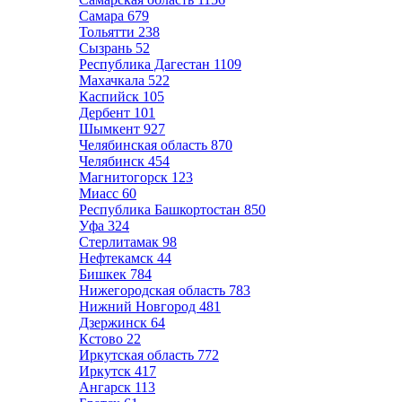
Самара
679
Тольятти
238
Сызрань
52
Республика Дагестан
1109
Махачкала
522
Каспийск
105
Дербент
101
Шымкент
927
Челябинская область
870
Челябинск
454
Магнитогорск
123
Миасс
60
Республика Башкортостан
850
Уфа
324
Стерлитамак
98
Нефтекамск
44
Бишкек
784
Нижегородская область
783
Нижний Новгород
481
Дзержинск
64
Кстово
22
Иркутская область
772
Иркутск
417
Ангарск
113