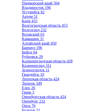
Приморский край
504
Владивосток
196
Уссурийск
82
Артем
51
Киев
455
Волгоградская область
453
Волгоград
232
Волжский
63
Камышин
31
Алтайский край
450
Барнаул
196
Бийск
64
Рубцовск
29
Калининградская область
428
Калининград
311
Зеленоградск
11
Гвардейск
10
Липецкая область
424
Липецк
349
Елец
26
Грязи
3
Оренбургская область
424
Оренбург
232
Орск
76
Бузулук
32