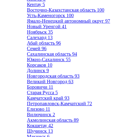
Кентау
5
Восточно-Казахстанская область
100
Усть-Каменогорск
100
Ямало-Ненецкий автономный округ
97
Новый Уренгой
41
Ноябрьск
35
Салехард
13
Абай область
96
Семей
96
Сахалинская область
94
Южно-Сахалинск
55
Корсаков
10
Долинск
9
Новгородская область
93
Великий Новгород
63
Боровичи
11
Старая Русса
5
Камчатский край
93
Петропавловск-Камчатский
72
Елизово
11
Вилючинск
2
Акмолинская область
89
Кокшетау
42
Щучинск
13
Макинск
6