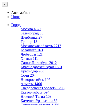
×
Автомойки
Home
Город
Москва
4372
Зеленоград
35
Щербинка
27
Троицк
13
Московская область
2713
Балашиха
163
Люберцы
121
Химки
111
Санкт-Петербург
2012
Краснодарский край
1881
Краснодар
968
Сочи
204
Новороссийск
105
Алматы
1406
Свердловская область
1208
Екатеринбург
594
Нижний Тагил
158
Каменск-Уральский
68
Самарская область
1156