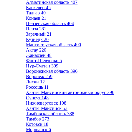
Алматинская область
407
Каскелен
45
Талгар
40
Конаев
21
Пензенская область
404
Пенза
281
Заречный
21
Кузнецк
20
Мангистауская область
400
Актау
220
Жанаозен
48
Форт-Шевченко
5
Нур-Султан
399
Воронежская область
396
Воронеж
259
Лиски
12
Россошь
11
Ханты-Мансийский автономный округ
396
Сургут
148
Нижневартовск
108
Ханты-Мансийск
53
Тамбовская область
388
Тамбов
273
Котовск
18
Моршанск
6