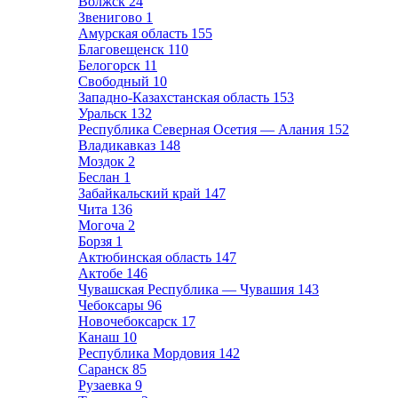
Волжск
24
Звенигово
1
Амурская область
155
Благовещенск
110
Белогорск
11
Свободный
10
Западно-Казахстанская область
153
Уральск
132
Республика Северная Осетия — Алания
152
Владикавказ
148
Моздок
2
Беслан
1
Забайкальский край
147
Чита
136
Могоча
2
Борзя
1
Актюбинская область
147
Актобе
146
Чувашская Республика — Чувашия
143
Чебоксары
96
Новочебоксарск
17
Канаш
10
Республика Мордовия
142
Саранск
85
Рузаевка
9