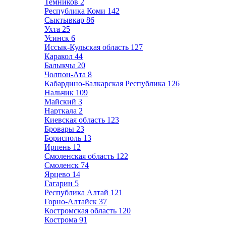
Темников
2
Республика Коми
142
Сыктывкар
86
Ухта
25
Усинск
6
Иссык-Кульская область
127
Каракол
44
Балыкчы
20
Чолпон-Ата
8
Кабардино-Балкарская Республика
126
Нальчик
109
Майский
3
Нарткала
2
Киевская область
123
Бровары
23
Борисполь
13
Ирпень
12
Смоленская область
122
Смоленск
74
Ярцево
14
Гагарин
5
Республика Алтай
121
Горно-Алтайск
37
Костромская область
120
Кострома
91