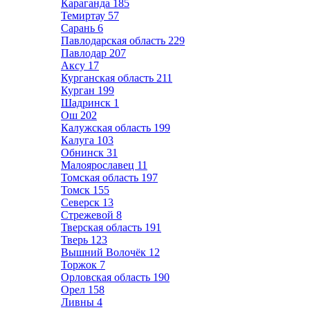
Караганда
185
Темиртау
57
Сарань
6
Павлодарская область
229
Павлодар
207
Аксу
17
Курганская область
211
Курган
199
Шадринск
1
Ош
202
Калужская область
199
Калуга
103
Обнинск
31
Малоярославец
11
Томская область
197
Томск
155
Северск
13
Стрежевой
8
Тверская область
191
Тверь
123
Вышний Волочёк
12
Торжок
7
Орловская область
190
Орел
158
Ливны
4