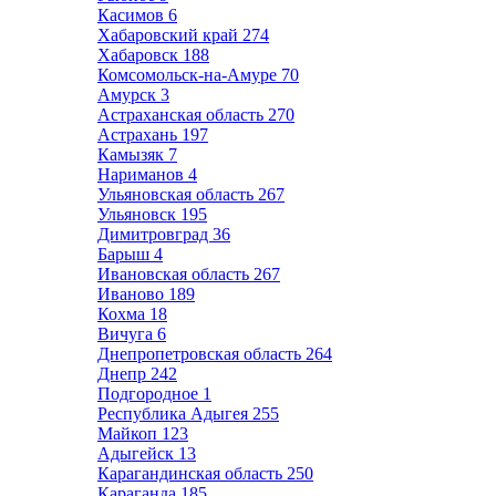
Касимов
6
Хабаровский край
274
Хабаровск
188
Комсомольск-на-Амуре
70
Амурск
3
Астраханская область
270
Астрахань
197
Камызяк
7
Нариманов
4
Ульяновская область
267
Ульяновск
195
Димитровград
36
Барыш
4
Ивановская область
267
Иваново
189
Кохма
18
Вичуга
6
Днепропетровская область
264
Днепр
242
Подгородное
1
Республика Адыгея
255
Майкоп
123
Адыгейск
13
Карагандинская область
250
Караганда
185