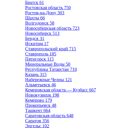
Братск
61
Ростовская область
750
Ростов-на-Дону
303
Шахты
66
Волгодонск
58
Новосибирская область
723
Новосибирск
513
Бердск
31
Искитим
17
Ставропольский край
715
Ставрополь
185
Пятигорск
115
Минеральные Воды
50
Республика Татарстан
710
Казань
315
Набережные Челны
121
Альметьевск
46
Кемеровская область — Кузбасс
667
Новокузнецк
198
Кемерово
179
Прокопьевск
48
Ташкент
664
Саратовская область
648
Саратов
356
Энгельс
102