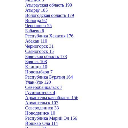
Атырауская область
190
Атырау
185
Вологодская область
179
Вологда
92
Череповец
55
Бабаево
6
Республика Хакасия
176
Абакан
110
Черногорск
31
Саяногорск
15
Брянская область
173
Брянск
108
Клинцы
10
Новозыбков
7
Республика Бурятия
164
Улан-Удэ
120
Северобайкальск
7
Гусиноозерск
4
Архангельская область
156
Архангельск
107
Северодвинск
33
Новодвинск
10
Республика Марий Эл
156
Йошкар-Ола
114