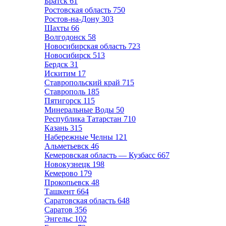
Братск
61
Ростовская область
750
Ростов-на-Дону
303
Шахты
66
Волгодонск
58
Новосибирская область
723
Новосибирск
513
Бердск
31
Искитим
17
Ставропольский край
715
Ставрополь
185
Пятигорск
115
Минеральные Воды
50
Республика Татарстан
710
Казань
315
Набережные Челны
121
Альметьевск
46
Кемеровская область — Кузбасс
667
Новокузнецк
198
Кемерово
179
Прокопьевск
48
Ташкент
664
Саратовская область
648
Саратов
356
Энгельс
102