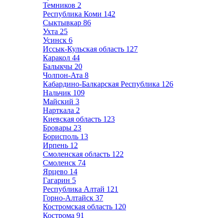
Темников
2
Республика Коми
142
Сыктывкар
86
Ухта
25
Усинск
6
Иссык-Кульская область
127
Каракол
44
Балыкчы
20
Чолпон-Ата
8
Кабардино-Балкарская Республика
126
Нальчик
109
Майский
3
Нарткала
2
Киевская область
123
Бровары
23
Борисполь
13
Ирпень
12
Смоленская область
122
Смоленск
74
Ярцево
14
Гагарин
5
Республика Алтай
121
Горно-Алтайск
37
Костромская область
120
Кострома
91