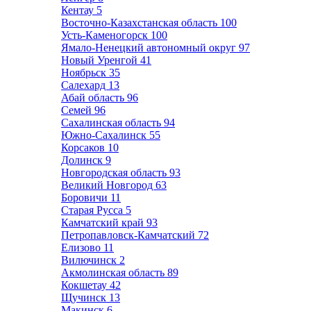
Кентау
5
Восточно-Казахстанская область
100
Усть-Каменогорск
100
Ямало-Ненецкий автономный округ
97
Новый Уренгой
41
Ноябрьск
35
Салехард
13
Абай область
96
Семей
96
Сахалинская область
94
Южно-Сахалинск
55
Корсаков
10
Долинск
9
Новгородская область
93
Великий Новгород
63
Боровичи
11
Старая Русса
5
Камчатский край
93
Петропавловск-Камчатский
72
Елизово
11
Вилючинск
2
Акмолинская область
89
Кокшетау
42
Щучинск
13
Макинск
6