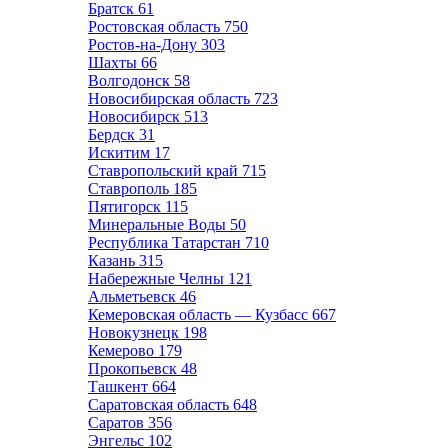
Братск
61
Ростовская область
750
Ростов-на-Дону
303
Шахты
66
Волгодонск
58
Новосибирская область
723
Новосибирск
513
Бердск
31
Искитим
17
Ставропольский край
715
Ставрополь
185
Пятигорск
115
Минеральные Воды
50
Республика Татарстан
710
Казань
315
Набережные Челны
121
Альметьевск
46
Кемеровская область — Кузбасс
667
Новокузнецк
198
Кемерово
179
Прокопьевск
48
Ташкент
664
Саратовская область
648
Саратов
356
Энгельс
102