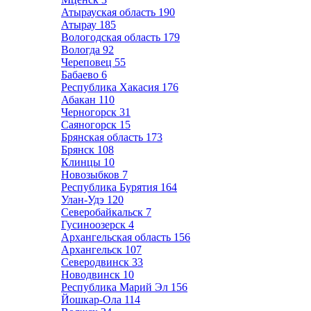
Атырауская область
190
Атырау
185
Вологодская область
179
Вологда
92
Череповец
55
Бабаево
6
Республика Хакасия
176
Абакан
110
Черногорск
31
Саяногорск
15
Брянская область
173
Брянск
108
Клинцы
10
Новозыбков
7
Республика Бурятия
164
Улан-Удэ
120
Северобайкальск
7
Гусиноозерск
4
Архангельская область
156
Архангельск
107
Северодвинск
33
Новодвинск
10
Республика Марий Эл
156
Йошкар-Ола
114