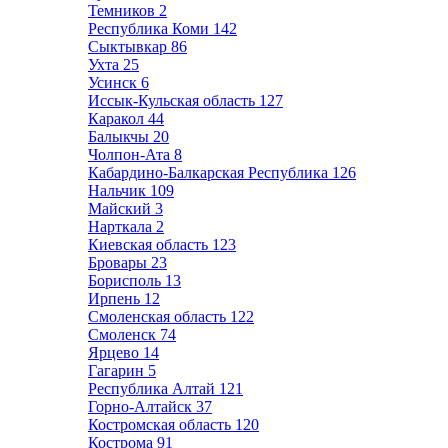
Темников
2
Республика Коми
142
Сыктывкар
86
Ухта
25
Усинск
6
Иссык-Кульская область
127
Каракол
44
Балыкчы
20
Чолпон-Ата
8
Кабардино-Балкарская Республика
126
Нальчик
109
Майский
3
Нарткала
2
Киевская область
123
Бровары
23
Борисполь
13
Ирпень
12
Смоленская область
122
Смоленск
74
Ярцево
14
Гагарин
5
Республика Алтай
121
Горно-Алтайск
37
Костромская область
120
Кострома
91