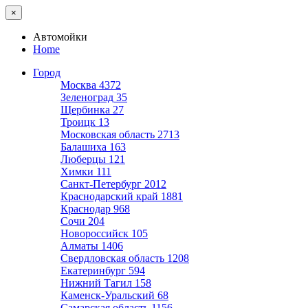
×
Автомойки
Home
Город
Москва
4372
Зеленоград
35
Щербинка
27
Троицк
13
Московская область
2713
Балашиха
163
Люберцы
121
Химки
111
Санкт-Петербург
2012
Краснодарский край
1881
Краснодар
968
Сочи
204
Новороссийск
105
Алматы
1406
Свердловская область
1208
Екатеринбург
594
Нижний Тагил
158
Каменск-Уральский
68
Самарская область
1156