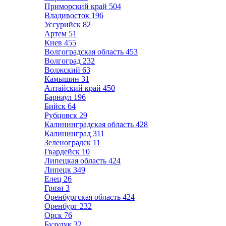
Приморский край
504
Владивосток
196
Уссурийск
82
Артем
51
Киев
455
Волгоградская область
453
Волгоград
232
Волжский
63
Камышин
31
Алтайский край
450
Барнаул
196
Бийск
64
Рубцовск
29
Калининградская область
428
Калининград
311
Зеленоградск
11
Гвардейск
10
Липецкая область
424
Липецк
349
Елец
26
Грязи
3
Оренбургская область
424
Оренбург
232
Орск
76
Бузулук
32