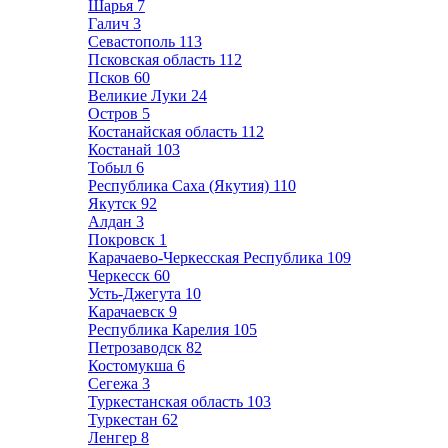
Шарья
7
Галич
3
Севастополь
113
Псковская область
112
Псков
60
Великие Луки
24
Остров
5
Костанайская область
112
Костанай
103
Тобыл
6
Республика Саха (Якутия)
110
Якутск
92
Алдан
3
Покровск
1
Карачаево-Черкесская Республика
109
Черкесск
60
Усть-Джегута
10
Карачаевск
9
Республика Карелия
105
Петрозаводск
82
Костомукша
6
Сегежа
3
Туркестанская область
103
Туркестан
62
Ленгер
8