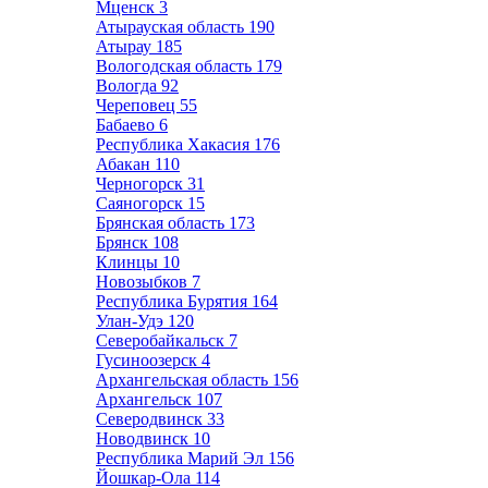
Мценск
3
Атырауская область
190
Атырау
185
Вологодская область
179
Вологда
92
Череповец
55
Бабаево
6
Республика Хакасия
176
Абакан
110
Черногорск
31
Саяногорск
15
Брянская область
173
Брянск
108
Клинцы
10
Новозыбков
7
Республика Бурятия
164
Улан-Удэ
120
Северобайкальск
7
Гусиноозерск
4
Архангельская область
156
Архангельск
107
Северодвинск
33
Новодвинск
10
Республика Марий Эл
156
Йошкар-Ола
114