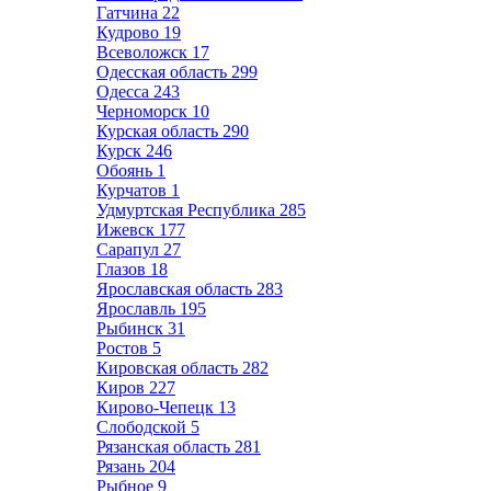
Гатчина
22
Кудрово
19
Всеволожск
17
Одесская область
299
Одесса
243
Черноморск
10
Курская область
290
Курск
246
Обоянь
1
Курчатов
1
Удмуртская Республика
285
Ижевск
177
Сарапул
27
Глазов
18
Ярославская область
283
Ярославль
195
Рыбинск
31
Ростов
5
Кировская область
282
Киров
227
Кирово-Чепецк
13
Слободской
5
Рязанская область
281
Рязань
204
Рыбное
9