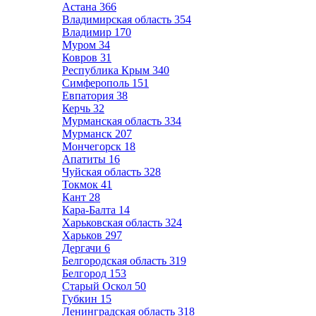
Астана
366
Владимирская область
354
Владимир
170
Муром
34
Ковров
31
Республика Крым
340
Симферополь
151
Евпатория
38
Керчь
32
Мурманская область
334
Мурманск
207
Мончегорск
18
Апатиты
16
Чуйская область
328
Токмок
41
Кант
28
Кара-Балта
14
Харьковская область
324
Харьков
297
Дергачи
6
Белгородская область
319
Белгород
153
Старый Оскол
50
Губкин
15
Ленинградская область
318