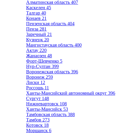
Алматинская область
407
Каскелен
45
Талгар
40
Конаев
21
Пензенская область
404
Пенза
281
Заречный
21
Кузнецк
20
Мангистауская область
400
Актау
220
Жанаозен
48
Форт-Шевченко
5
Нур-Султан
399
Воронежская область
396
Воронеж
259
Лиски
12
Россошь
11
Ханты-Мансийский автономный округ
396
Сургут
148
Нижневартовск
108
Ханты-Мансийск
53
Тамбовская область
388
Тамбов
273
Котовск
18
Моршанск
6