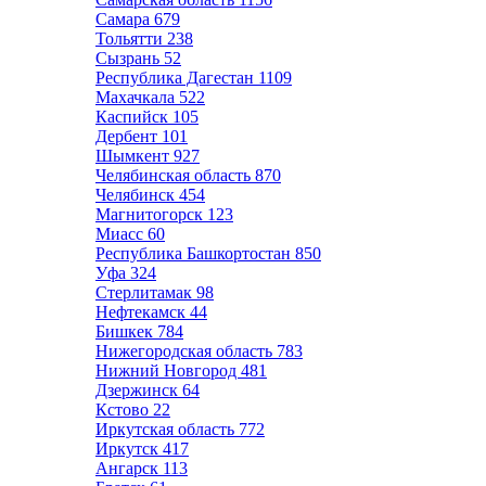
Самара
679
Тольятти
238
Сызрань
52
Республика Дагестан
1109
Махачкала
522
Каспийск
105
Дербент
101
Шымкент
927
Челябинская область
870
Челябинск
454
Магнитогорск
123
Миасс
60
Республика Башкортостан
850
Уфа
324
Стерлитамак
98
Нефтекамск
44
Бишкек
784
Нижегородская область
783
Нижний Новгород
481
Дзержинск
64
Кстово
22
Иркутская область
772
Иркутск
417
Ангарск
113