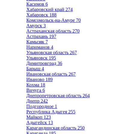
Касимов
6
Хабаровский край
274
Хабаровск
188
Комсомольск-на-Амуре
70
Амурск
3
Астраханская область
270
Астрахань
197
Камызяк
7
Нариманов
4
Ульяновская область
267
Ульяновск
195
Димитровград
36
Барыш
4
Ивановская область
267
Иваново
189
Кохма
18
Вичуга
6
Днепропетровская область
264
Днепр
242
Подгородное
1
Республика Адыгея
255
Майкоп
123
Адыгейск
13
Карагандинская область
250
Караганда
185