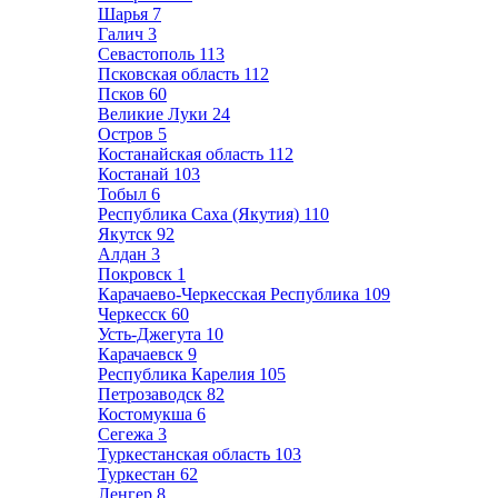
Шарья
7
Галич
3
Севастополь
113
Псковская область
112
Псков
60
Великие Луки
24
Остров
5
Костанайская область
112
Костанай
103
Тобыл
6
Республика Саха (Якутия)
110
Якутск
92
Алдан
3
Покровск
1
Карачаево-Черкесская Республика
109
Черкесск
60
Усть-Джегута
10
Карачаевск
9
Республика Карелия
105
Петрозаводск
82
Костомукша
6
Сегежа
3
Туркестанская область
103
Туркестан
62
Ленгер
8