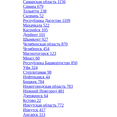
Самарская область
1156
Самара
679
Тольятти
238
Сызрань
52
Республика Дагестан
1109
Махачкала
522
Каспийск
105
Дербент
101
Шымкент
927
Челябинская область
870
Челябинск
454
Магнитогорск
123
Миасс
60
Республика Башкортостан
850
Уфа
324
Стерлитамак
98
Нефтекамск
44
Бишкек
784
Нижегородская область
783
Нижний Новгород
481
Дзержинск
64
Кстово
22
Иркутская область
772
Иркутск
417
Ангарск
113