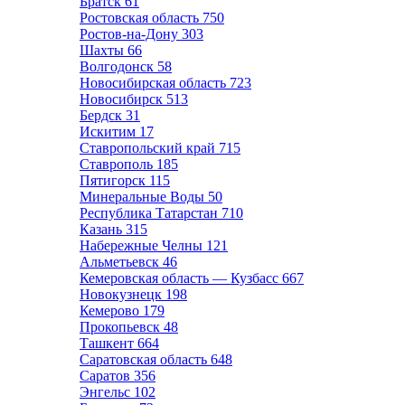
Братск
61
Ростовская область
750
Ростов-на-Дону
303
Шахты
66
Волгодонск
58
Новосибирская область
723
Новосибирск
513
Бердск
31
Искитим
17
Ставропольский край
715
Ставрополь
185
Пятигорск
115
Минеральные Воды
50
Республика Татарстан
710
Казань
315
Набережные Челны
121
Альметьевск
46
Кемеровская область — Кузбасс
667
Новокузнецк
198
Кемерово
179
Прокопьевск
48
Ташкент
664
Саратовская область
648
Саратов
356
Энгельс
102