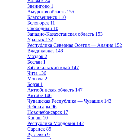
Волжск
24
Звенигово
1
Амурская область
155
Благовещенск
110
Белогорск
11
Свободный
10
Западно-Казахстанская область
153
Уральск
132
Республика Северная Осетия — Алания
152
Владикавказ
148
Моздок
2
Беслан
1
Забайкальский край
147
Чита
136
Могоча
2
Борзя
1
Актюбинская область
147
Актобе
146
Чувашская Республика — Чувашия
143
Чебоксары
96
Новочебоксарск
17
Канаш
10
Республика Мордовия
142
Саранск
85
Рузаевка
9