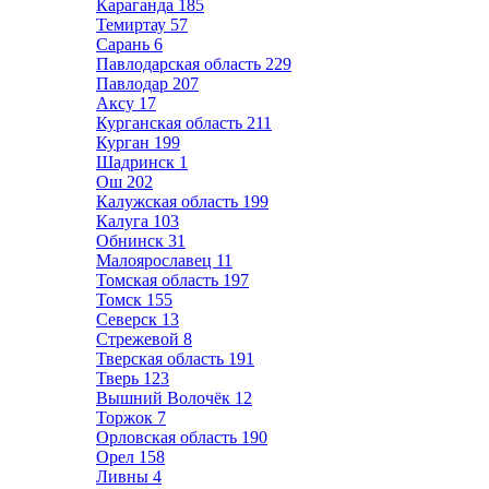
Караганда
185
Темиртау
57
Сарань
6
Павлодарская область
229
Павлодар
207
Аксу
17
Курганская область
211
Курган
199
Шадринск
1
Ош
202
Калужская область
199
Калуга
103
Обнинск
31
Малоярославец
11
Томская область
197
Томск
155
Северск
13
Стрежевой
8
Тверская область
191
Тверь
123
Вышний Волочёк
12
Торжок
7
Орловская область
190
Орел
158
Ливны
4