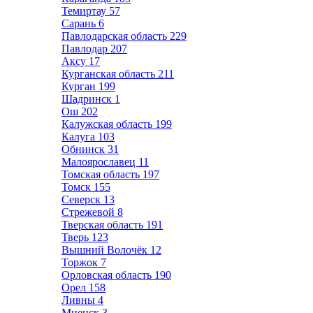
Темиртау
57
Сарань
6
Павлодарская область
229
Павлодар
207
Аксу
17
Курганская область
211
Курган
199
Шадринск
1
Ош
202
Калужская область
199
Калуга
103
Обнинск
31
Малоярославец
11
Томская область
197
Томск
155
Северск
13
Стрежевой
8
Тверская область
191
Тверь
123
Вышний Волочёк
12
Торжок
7
Орловская область
190
Орел
158
Ливны
4
Мценск
3