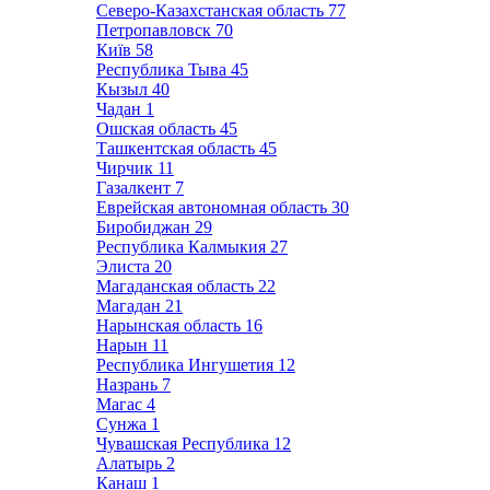
Северо-Казахстанская область
77
Петропавловск
70
Київ
58
Республика Тыва
45
Кызыл
40
Чадан
1
Ошская область
45
Ташкентская область
45
Чирчик
11
Газалкент
7
Еврейская автономная область
30
Биробиджан
29
Республика Калмыкия
27
Элиста
20
Магаданская область
22
Магадан
21
Нарынская область
16
Нарын
11
Республика Ингушетия
12
Назрань
7
Магас
4
Сунжа
1
Чувашская Республика
12
Алатырь
2
Канаш
1