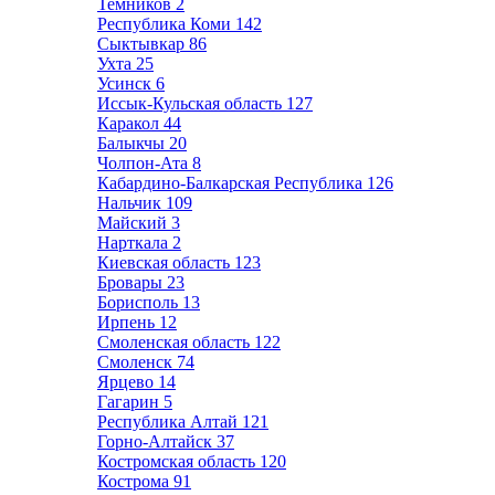
Темников
2
Республика Коми
142
Сыктывкар
86
Ухта
25
Усинск
6
Иссык-Кульская область
127
Каракол
44
Балыкчы
20
Чолпон-Ата
8
Кабардино-Балкарская Республика
126
Нальчик
109
Майский
3
Нарткала
2
Киевская область
123
Бровары
23
Борисполь
13
Ирпень
12
Смоленская область
122
Смоленск
74
Ярцево
14
Гагарин
5
Республика Алтай
121
Горно-Алтайск
37
Костромская область
120
Кострома
91