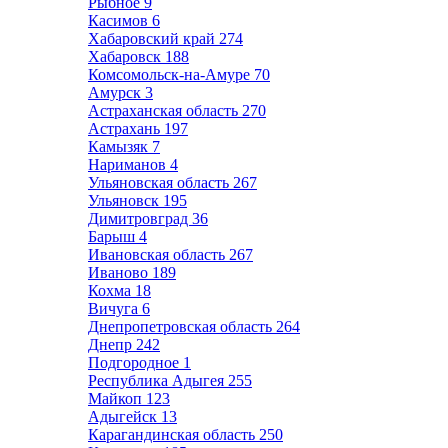
Рыбное
9
Касимов
6
Хабаровский край
274
Хабаровск
188
Комсомольск-на-Амуре
70
Амурск
3
Астраханская область
270
Астрахань
197
Камызяк
7
Нариманов
4
Ульяновская область
267
Ульяновск
195
Димитровград
36
Барыш
4
Ивановская область
267
Иваново
189
Кохма
18
Вичуга
6
Днепропетровская область
264
Днепр
242
Подгородное
1
Республика Адыгея
255
Майкоп
123
Адыгейск
13
Карагандинская область
250