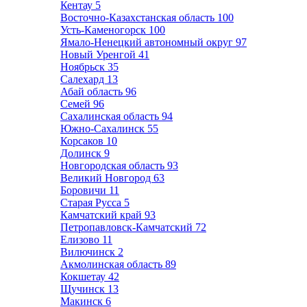
Кентау
5
Восточно-Казахстанская область
100
Усть-Каменогорск
100
Ямало-Ненецкий автономный округ
97
Новый Уренгой
41
Ноябрьск
35
Салехард
13
Абай область
96
Семей
96
Сахалинская область
94
Южно-Сахалинск
55
Корсаков
10
Долинск
9
Новгородская область
93
Великий Новгород
63
Боровичи
11
Старая Русса
5
Камчатский край
93
Петропавловск-Камчатский
72
Елизово
11
Вилючинск
2
Акмолинская область
89
Кокшетау
42
Щучинск
13
Макинск
6