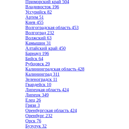
Приморский край
504
Владивосток
196
Уссурийск
82
Артем
51
Киев
455
Волгоградская область
453
Волгоград
232
Волжский
63
Камышин
31
Алтайский край
450
Барнаул
196
Бийск
64
Рубцовск
29
Калининградская область
428
Калининград
311
Зеленоградск
11
Гвардейск
10
Липецкая область
424
Липецк
349
Елец
26
Грязи
3
Оренбургская область
424
Оренбург
232
Орск
76
Бузулук
32