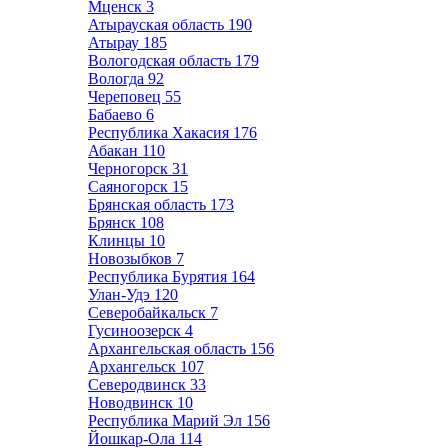
Мценск
3
Атырауская область
190
Атырау
185
Вологодская область
179
Вологда
92
Череповец
55
Бабаево
6
Республика Хакасия
176
Абакан
110
Черногорск
31
Саяногорск
15
Брянская область
173
Брянск
108
Клинцы
10
Новозыбков
7
Республика Бурятия
164
Улан-Удэ
120
Северобайкальск
7
Гусиноозерск
4
Архангельская область
156
Архангельск
107
Северодвинск
33
Новодвинск
10
Республика Марий Эл
156
Йошкар-Ола
114