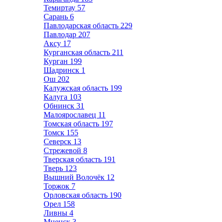
Темиртау
57
Сарань
6
Павлодарская область
229
Павлодар
207
Аксу
17
Курганская область
211
Курган
199
Шадринск
1
Ош
202
Калужская область
199
Калуга
103
Обнинск
31
Малоярославец
11
Томская область
197
Томск
155
Северск
13
Стрежевой
8
Тверская область
191
Тверь
123
Вышний Волочёк
12
Торжок
7
Орловская область
190
Орел
158
Ливны
4
Мценск
3