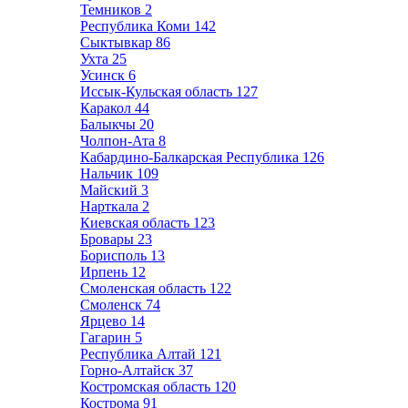
Темников
2
Республика Коми
142
Сыктывкар
86
Ухта
25
Усинск
6
Иссык-Кульская область
127
Каракол
44
Балыкчы
20
Чолпон-Ата
8
Кабардино-Балкарская Республика
126
Нальчик
109
Майский
3
Нарткала
2
Киевская область
123
Бровары
23
Борисполь
13
Ирпень
12
Смоленская область
122
Смоленск
74
Ярцево
14
Гагарин
5
Республика Алтай
121
Горно-Алтайск
37
Костромская область
120
Кострома
91