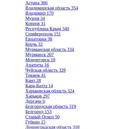
Астана
366
Владимирская область
354
Владимир
170
Муром
34
Ковров
31
Республика Крым
340
Симферополь
151
Евпатория
38
Керчь
32
Мурманская область
334
Мурманск
207
Мончегорск
18
Апатиты
16
Чуйская область
328
Токмок
41
Кант
28
Кара-Балта
14
Харьковская область
324
Харьков
297
Дергачи
6
Белгородская область
319
Белгород
153
Старый Оскол
50
Губкин
15
Ленинградская область
318