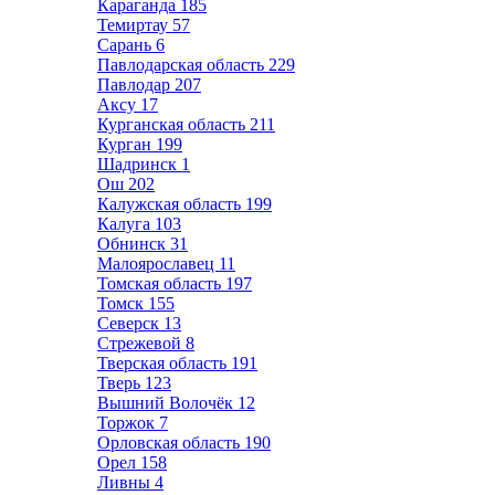
Караганда
185
Темиртау
57
Сарань
6
Павлодарская область
229
Павлодар
207
Аксу
17
Курганская область
211
Курган
199
Шадринск
1
Ош
202
Калужская область
199
Калуга
103
Обнинск
31
Малоярославец
11
Томская область
197
Томск
155
Северск
13
Стрежевой
8
Тверская область
191
Тверь
123
Вышний Волочёк
12
Торжок
7
Орловская область
190
Орел
158
Ливны
4