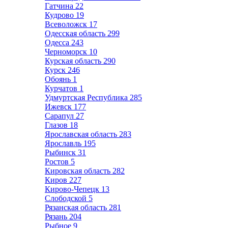
Гатчина
22
Кудрово
19
Всеволожск
17
Одесская область
299
Одесса
243
Черноморск
10
Курская область
290
Курск
246
Обоянь
1
Курчатов
1
Удмуртская Республика
285
Ижевск
177
Сарапул
27
Глазов
18
Ярославская область
283
Ярославль
195
Рыбинск
31
Ростов
5
Кировская область
282
Киров
227
Кирово-Чепецк
13
Слободской
5
Рязанская область
281
Рязань
204
Рыбное
9