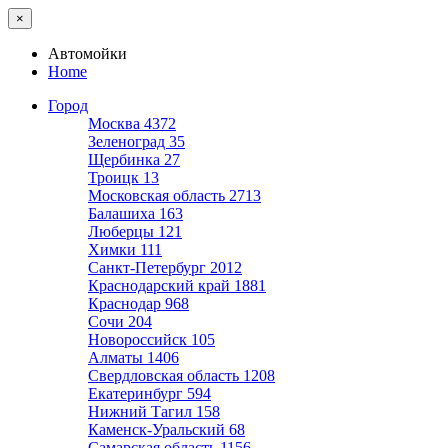
×
Автомойки
Home
Город
Москва
4372
Зеленоград
35
Щербинка
27
Троицк
13
Московская область
2713
Балашиха
163
Люберцы
121
Химки
111
Санкт-Петербург
2012
Краснодарский край
1881
Краснодар
968
Сочи
204
Новороссийск
105
Алматы
1406
Свердловская область
1208
Екатеринбург
594
Нижний Тагил
158
Каменск-Уральский
68
Самарская область
1156