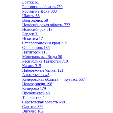
Братск
61
Ростовская область
750
Ростов-на-Дону
303
Шахты
66
Волгодонск
58
Новосибирская область
723
Новосибирск
513
Бердск
31
Искитим
17
Ставропольский край
715
Ставрополь
185
Пятигорск
115
Минеральные Воды
50
Республика Татарстан
710
Казань
315
Набережные Челны
121
Альметьевск
46
Кемеровская область — Кузбасс
667
Новокузнецк
198
Кемерово
179
Прокопьевск
48
Ташкент
664
Саратовская область
648
Саратов
356
Энгельс
102