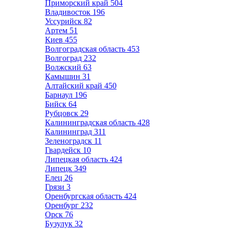
Приморский край
504
Владивосток
196
Уссурийск
82
Артем
51
Киев
455
Волгоградская область
453
Волгоград
232
Волжский
63
Камышин
31
Алтайский край
450
Барнаул
196
Бийск
64
Рубцовск
29
Калининградская область
428
Калининград
311
Зеленоградск
11
Гвардейск
10
Липецкая область
424
Липецк
349
Елец
26
Грязи
3
Оренбургская область
424
Оренбург
232
Орск
76
Бузулук
32