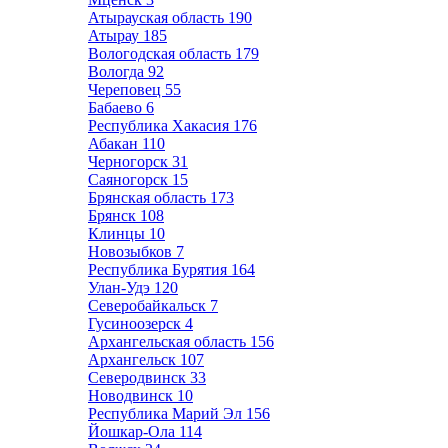
Атырауская область
190
Атырау
185
Вологодская область
179
Вологда
92
Череповец
55
Бабаево
6
Республика Хакасия
176
Абакан
110
Черногорск
31
Саяногорск
15
Брянская область
173
Брянск
108
Клинцы
10
Новозыбков
7
Республика Бурятия
164
Улан-Удэ
120
Северобайкальск
7
Гусиноозерск
4
Архангельская область
156
Архангельск
107
Северодвинск
33
Новодвинск
10
Республика Марий Эл
156
Йошкар-Ола
114