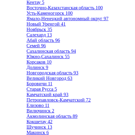
Кентау
5
Восточно-Казахстанская область
100
Усть-Каменогорск
100
Ямало-Ненецкий автономный округ
97
Новый Уренгой
41
Ноябрьск
35
Салехард
13
Абай область
96
Семей
96
Сахалинская область
94
Южно-Сахалинск
55
Корсаков
10
Долинск
9
Новгородская область
93
Великий Новгород
63
Боровичи
11
Старая Русса
5
Камчатский край
93
Петропавловск-Камчатский
72
Елизово
11
Вилючинск
2
Акмолинская область
89
Кокшетау
42
Щучинск
13
Макинск
6