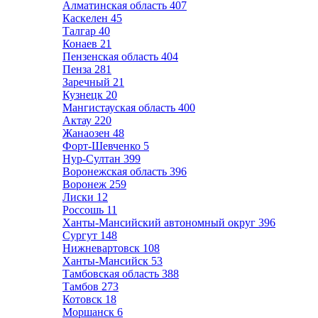
Алматинская область
407
Каскелен
45
Талгар
40
Конаев
21
Пензенская область
404
Пенза
281
Заречный
21
Кузнецк
20
Мангистауская область
400
Актау
220
Жанаозен
48
Форт-Шевченко
5
Нур-Султан
399
Воронежская область
396
Воронеж
259
Лиски
12
Россошь
11
Ханты-Мансийский автономный округ
396
Сургут
148
Нижневартовск
108
Ханты-Мансийск
53
Тамбовская область
388
Тамбов
273
Котовск
18
Моршанск
6