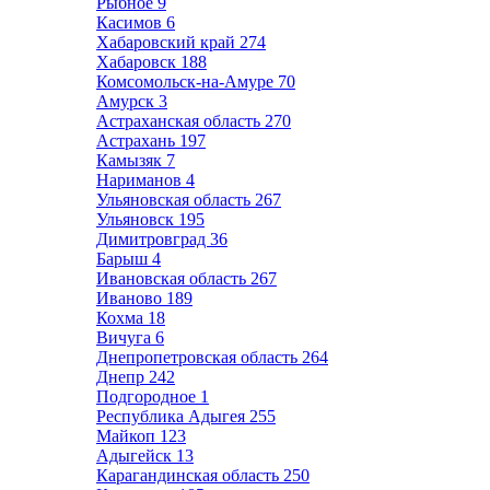
Рыбное
9
Касимов
6
Хабаровский край
274
Хабаровск
188
Комсомольск-на-Амуре
70
Амурск
3
Астраханская область
270
Астрахань
197
Камызяк
7
Нариманов
4
Ульяновская область
267
Ульяновск
195
Димитровград
36
Барыш
4
Ивановская область
267
Иваново
189
Кохма
18
Вичуга
6
Днепропетровская область
264
Днепр
242
Подгородное
1
Республика Адыгея
255
Майкоп
123
Адыгейск
13
Карагандинская область
250