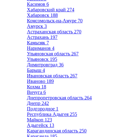
Касимов
6
Хабаровский край
274
Хабаровск
188
Комсомольск-на-Амуре
70
Амурск
3
Астраханская область
270
Астрахань
197
Камызяк
7
Нариманов
4
Ульяновская область
267
Ульяновск
195
Димитровград
36
Барыш
4
Ивановская область
267
Иваново
189
Кохма
18
Вичуга
6
Днепропетровская область
264
Днепр
242
Подгородное
1
Республика Адыгея
255
Майкоп
123
Адыгейск
13
Карагандинская область
250
Караганда
185