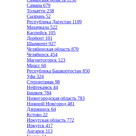
Самара
679
Тольятти
238
Сызрань
52
Республика Дагестан
1109
Махачкала
522
Каспийск
105
Дербент
101
Шымкент
927
Челябинская область
870
Челябинск
454
Магнитогорск
123
Миасс
60
Республика Башкортостан
850
Уфа
324
Стерлитамак
98
Нефтекамск
44
Бишкек
784
Нижегородская область
783
Нижний Новгород
481
Дзержинск
64
Кстово
22
Иркутская область
772
Иркутск
417
Ангарск
113