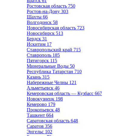
Братск
61
Ростовская область
750
Ростов-на-Дону
303
Шахты
66
Волгодонск
58
Новосибирская область
723
Новосибирск
513
Бердск
31
Искитим
17
Ставропольский край
715
Ставрополь
185
Пятигорск
115
Минеральные Воды
50
Республика Татарстан
710
Казань
315
Набережные Челны
121
Альметьевск
46
Кемеровская область — Кузбасс
667
Новокузнецк
198
Кемерово
179
Прокопьевск
48
Ташкент
664
Саратовская область
648
Саратов
356
Энгельс
102