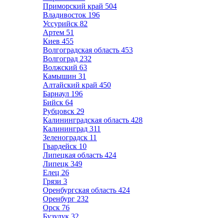
Приморский край
504
Владивосток
196
Уссурийск
82
Артем
51
Киев
455
Волгоградская область
453
Волгоград
232
Волжский
63
Камышин
31
Алтайский край
450
Барнаул
196
Бийск
64
Рубцовск
29
Калининградская область
428
Калининград
311
Зеленоградск
11
Гвардейск
10
Липецкая область
424
Липецк
349
Елец
26
Грязи
3
Оренбургская область
424
Оренбург
232
Орск
76
Бузулук
32