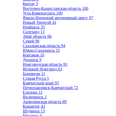
Кентау
5
Восточно-Казахстанская область
100
Усть-Каменогорск
100
Ямало-Ненецкий автономный округ
97
Новый Уренгой
41
Ноябрьск
35
Салехард
13
Абай область
96
Семей
96
Сахалинская область
94
Южно-Сахалинск
55
Корсаков
10
Долинск
9
Новгородская область
93
Великий Новгород
63
Боровичи
11
Старая Русса
5
Камчатский край
93
Петропавловск-Камчатский
72
Елизово
11
Вилючинск
2
Акмолинская область
89
Кокшетау
42
Щучинск
13
Макинск
6