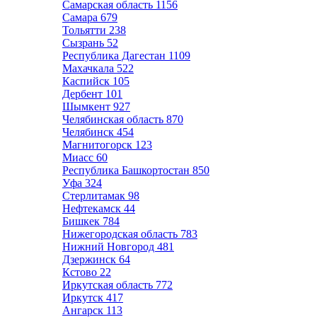
Самарская область
1156
Самара
679
Тольятти
238
Сызрань
52
Республика Дагестан
1109
Махачкала
522
Каспийск
105
Дербент
101
Шымкент
927
Челябинская область
870
Челябинск
454
Магнитогорск
123
Миасс
60
Республика Башкортостан
850
Уфа
324
Стерлитамак
98
Нефтекамск
44
Бишкек
784
Нижегородская область
783
Нижний Новгород
481
Дзержинск
64
Кстово
22
Иркутская область
772
Иркутск
417
Ангарск
113