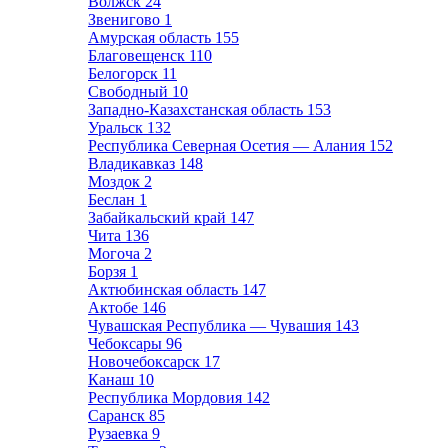
Волжск
24
Звенигово
1
Амурская область
155
Благовещенск
110
Белогорск
11
Свободный
10
Западно-Казахстанская область
153
Уральск
132
Республика Северная Осетия — Алания
152
Владикавказ
148
Моздок
2
Беслан
1
Забайкальский край
147
Чита
136
Могоча
2
Борзя
1
Актюбинская область
147
Актобе
146
Чувашская Республика — Чувашия
143
Чебоксары
96
Новочебоксарск
17
Канаш
10
Республика Мордовия
142
Саранск
85
Рузаевка
9