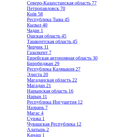
Северо-Казахстанская область
77
Петропавловск
70
Київ
58
Республика Тыва
45
Кызыл
40
Чадан
1
Ошская область
45
Ташкентская область
45
Чирчик
11
Газалкент
7
Еврейская автономная область
30
Биробиджан
29
Республика Калмыкия
27
Элиста
20
Магаданская область
22
Магадан
21
Нарынская область
16
Нарын
11
Республика Ингушетия
12
Назрань
7
Магас
4
Сунжа
1
Чувашская Республика
12
Алатырь
2
Канаш
1