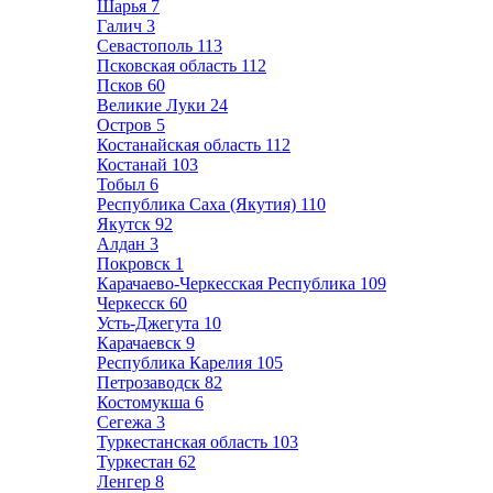
Шарья
7
Галич
3
Севастополь
113
Псковская область
112
Псков
60
Великие Луки
24
Остров
5
Костанайская область
112
Костанай
103
Тобыл
6
Республика Саха (Якутия)
110
Якутск
92
Алдан
3
Покровск
1
Карачаево-Черкесская Республика
109
Черкесск
60
Усть-Джегута
10
Карачаевск
9
Республика Карелия
105
Петрозаводск
82
Костомукша
6
Сегежа
3
Туркестанская область
103
Туркестан
62
Ленгер
8