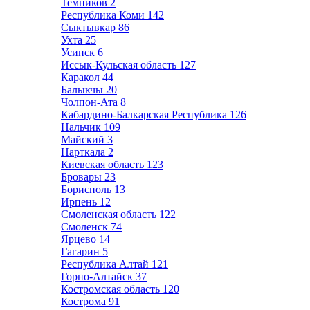
Темников
2
Республика Коми
142
Сыктывкар
86
Ухта
25
Усинск
6
Иссык-Кульская область
127
Каракол
44
Балыкчы
20
Чолпон-Ата
8
Кабардино-Балкарская Республика
126
Нальчик
109
Майский
3
Нарткала
2
Киевская область
123
Бровары
23
Борисполь
13
Ирпень
12
Смоленская область
122
Смоленск
74
Ярцево
14
Гагарин
5
Республика Алтай
121
Горно-Алтайск
37
Костромская область
120
Кострома
91