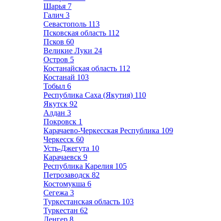
Шарья
7
Галич
3
Севастополь
113
Псковская область
112
Псков
60
Великие Луки
24
Остров
5
Костанайская область
112
Костанай
103
Тобыл
6
Республика Саха (Якутия)
110
Якутск
92
Алдан
3
Покровск
1
Карачаево-Черкесская Республика
109
Черкесск
60
Усть-Джегута
10
Карачаевск
9
Республика Карелия
105
Петрозаводск
82
Костомукша
6
Сегежа
3
Туркестанская область
103
Туркестан
62
Ленгер
8