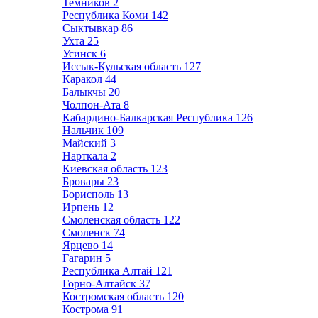
Темников
2
Республика Коми
142
Сыктывкар
86
Ухта
25
Усинск
6
Иссык-Кульская область
127
Каракол
44
Балыкчы
20
Чолпон-Ата
8
Кабардино-Балкарская Республика
126
Нальчик
109
Майский
3
Нарткала
2
Киевская область
123
Бровары
23
Борисполь
13
Ирпень
12
Смоленская область
122
Смоленск
74
Ярцево
14
Гагарин
5
Республика Алтай
121
Горно-Алтайск
37
Костромская область
120
Кострома
91