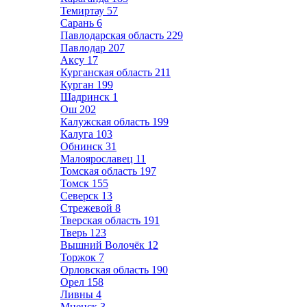
Темиртау
57
Сарань
6
Павлодарская область
229
Павлодар
207
Аксу
17
Курганская область
211
Курган
199
Шадринск
1
Ош
202
Калужская область
199
Калуга
103
Обнинск
31
Малоярославец
11
Томская область
197
Томск
155
Северск
13
Стрежевой
8
Тверская область
191
Тверь
123
Вышний Волочёк
12
Торжок
7
Орловская область
190
Орел
158
Ливны
4
Мценск
3