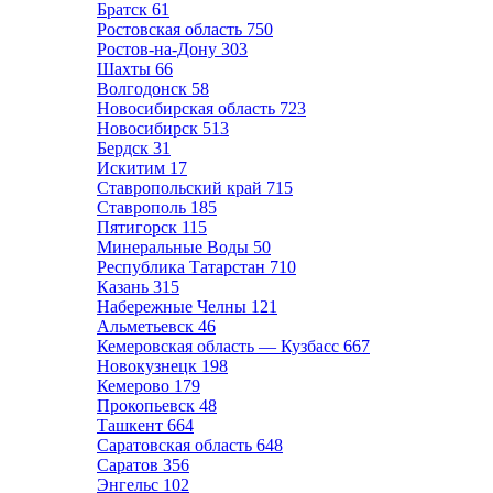
Братск
61
Ростовская область
750
Ростов-на-Дону
303
Шахты
66
Волгодонск
58
Новосибирская область
723
Новосибирск
513
Бердск
31
Искитим
17
Ставропольский край
715
Ставрополь
185
Пятигорск
115
Минеральные Воды
50
Республика Татарстан
710
Казань
315
Набережные Челны
121
Альметьевск
46
Кемеровская область — Кузбасс
667
Новокузнецк
198
Кемерово
179
Прокопьевск
48
Ташкент
664
Саратовская область
648
Саратов
356
Энгельс
102