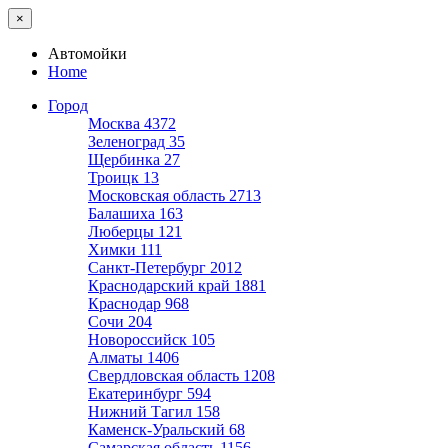
×
Автомойки
Home
Город
Москва
4372
Зеленоград
35
Щербинка
27
Троицк
13
Московская область
2713
Балашиха
163
Люберцы
121
Химки
111
Санкт-Петербург
2012
Краснодарский край
1881
Краснодар
968
Сочи
204
Новороссийск
105
Алматы
1406
Свердловская область
1208
Екатеринбург
594
Нижний Тагил
158
Каменск-Уральский
68
Самарская область
1156