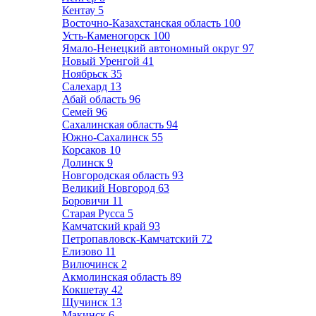
Кентау
5
Восточно-Казахстанская область
100
Усть-Каменогорск
100
Ямало-Ненецкий автономный округ
97
Новый Уренгой
41
Ноябрьск
35
Салехард
13
Абай область
96
Семей
96
Сахалинская область
94
Южно-Сахалинск
55
Корсаков
10
Долинск
9
Новгородская область
93
Великий Новгород
63
Боровичи
11
Старая Русса
5
Камчатский край
93
Петропавловск-Камчатский
72
Елизово
11
Вилючинск
2
Акмолинская область
89
Кокшетау
42
Щучинск
13
Макинск
6