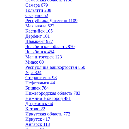
Самара
679
Тольятти
238
Сызрань
52
Республика Дагестан
1109
Махачкала
522
Каспийск
105
Дербент
101
Шымкент
927
Челябинская область
870
Челябинск
454
Магнитогорск
123
Миасс
60
Республика Башкортостан
850
Уфа
324
Стерлитамак
98
Нефтекамск
44
Бишкек
784
Нижегородская область
783
Нижний Новгород
481
Дзержинск
64
Кстово
22
Иркутская область
772
Иркутск
417
Ангарск
113