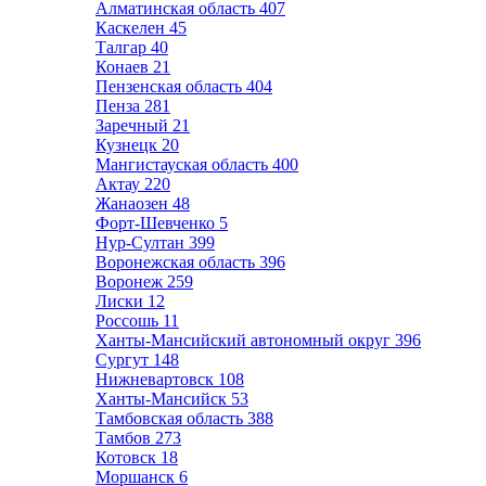
Алматинская область
407
Каскелен
45
Талгар
40
Конаев
21
Пензенская область
404
Пенза
281
Заречный
21
Кузнецк
20
Мангистауская область
400
Актау
220
Жанаозен
48
Форт-Шевченко
5
Нур-Султан
399
Воронежская область
396
Воронеж
259
Лиски
12
Россошь
11
Ханты-Мансийский автономный округ
396
Сургут
148
Нижневартовск
108
Ханты-Мансийск
53
Тамбовская область
388
Тамбов
273
Котовск
18
Моршанск
6