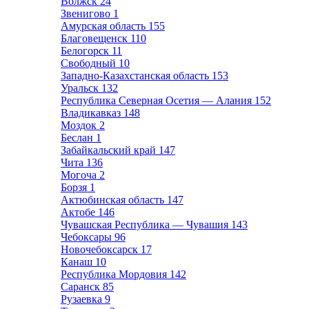
Волжск
24
Звенигово
1
Амурская область
155
Благовещенск
110
Белогорск
11
Свободный
10
Западно-Казахстанская область
153
Уральск
132
Республика Северная Осетия — Алания
152
Владикавказ
148
Моздок
2
Беслан
1
Забайкальский край
147
Чита
136
Могоча
2
Борзя
1
Актюбинская область
147
Актобе
146
Чувашская Республика — Чувашия
143
Чебоксары
96
Новочебоксарск
17
Канаш
10
Республика Мордовия
142
Саранск
85
Рузаевка
9