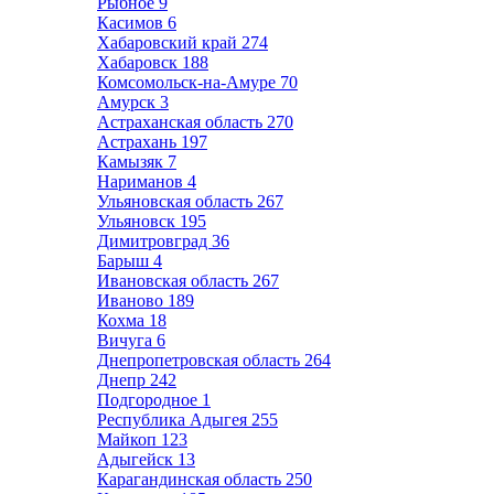
Рыбное
9
Касимов
6
Хабаровский край
274
Хабаровск
188
Комсомольск-на-Амуре
70
Амурск
3
Астраханская область
270
Астрахань
197
Камызяк
7
Нариманов
4
Ульяновская область
267
Ульяновск
195
Димитровград
36
Барыш
4
Ивановская область
267
Иваново
189
Кохма
18
Вичуга
6
Днепропетровская область
264
Днепр
242
Подгородное
1
Республика Адыгея
255
Майкоп
123
Адыгейск
13
Карагандинская область
250