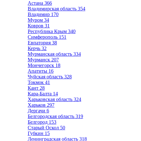
Астана
366
Владимирская область
354
Владимир
170
Муром
34
Ковров
31
Республика Крым
340
Симферополь
151
Евпатория
38
Керчь
32
Мурманская область
334
Мурманск
207
Мончегорск
18
Апатиты
16
Чуйская область
328
Токмок
41
Кант
28
Кара-Балта
14
Харьковская область
324
Харьков
297
Дергачи
6
Белгородская область
319
Белгород
153
Старый Оскол
50
Губкин
15
Ленинградская область
318