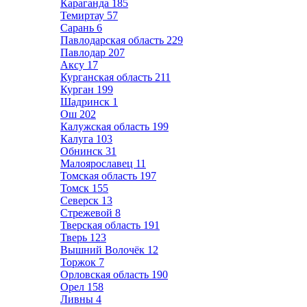
Караганда
185
Темиртау
57
Сарань
6
Павлодарская область
229
Павлодар
207
Аксу
17
Курганская область
211
Курган
199
Шадринск
1
Ош
202
Калужская область
199
Калуга
103
Обнинск
31
Малоярославец
11
Томская область
197
Томск
155
Северск
13
Стрежевой
8
Тверская область
191
Тверь
123
Вышний Волочёк
12
Торжок
7
Орловская область
190
Орел
158
Ливны
4