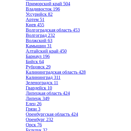
Приморский край
504
Владивосток
196
Уссурийск
82
Артем
51
Киев
455
Волгоградская область
453
Волгоград
232
Волжский
63
Камышин
31
Алтайский край
450
Барнаул
196
Бийск
64
Рубцовск
29
Калининградская область
428
Калининград
311
Зеленоградск
11
Гвардейск
10
Липецкая область
424
Липецк
349
Елец
26
Грязи
3
Оренбургская область
424
Оренбург
232
Орск
76
Бузулук
32