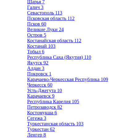
Шарья
7
Галич
3
Севастополь
113
Псковская область
112
Псков
60
Великие Луки
24
Остров
5
Костанайская область
112
Костанай
103
Тобыл
6
Республика Саха (Якутия)
110
Якутск
92
Алдан
3
Покровск
1
Карачаево-Черкесская Республика
109
Черкесск
60
Усть-Джегута
10
Карачаевск
9
Республика Карелия
105
Петрозаводск
82
Костомукша
6
Сегежа
3
Туркестанская область
103
Туркестан
62
Ленгер
8