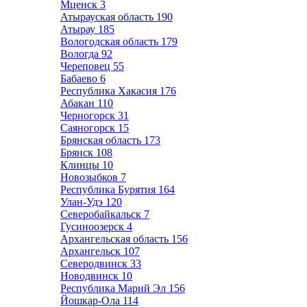
Мценск
3
Атырауская область
190
Атырау
185
Вологодская область
179
Вологда
92
Череповец
55
Бабаево
6
Республика Хакасия
176
Абакан
110
Черногорск
31
Саяногорск
15
Брянская область
173
Брянск
108
Клинцы
10
Новозыбков
7
Республика Бурятия
164
Улан-Удэ
120
Северобайкальск
7
Гусиноозерск
4
Архангельская область
156
Архангельск
107
Северодвинск
33
Новодвинск
10
Республика Марий Эл
156
Йошкар-Ола
114