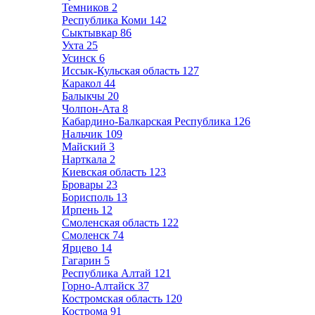
Темников
2
Республика Коми
142
Сыктывкар
86
Ухта
25
Усинск
6
Иссык-Кульская область
127
Каракол
44
Балыкчы
20
Чолпон-Ата
8
Кабардино-Балкарская Республика
126
Нальчик
109
Майский
3
Нарткала
2
Киевская область
123
Бровары
23
Борисполь
13
Ирпень
12
Смоленская область
122
Смоленск
74
Ярцево
14
Гагарин
5
Республика Алтай
121
Горно-Алтайск
37
Костромская область
120
Кострома
91