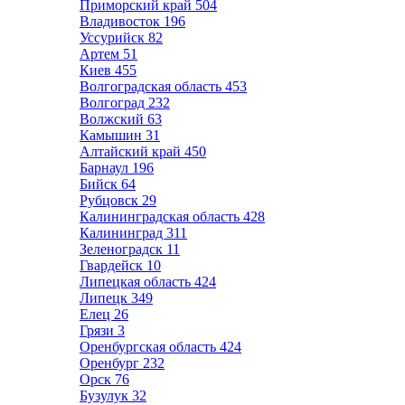
Приморский край
504
Владивосток
196
Уссурийск
82
Артем
51
Киев
455
Волгоградская область
453
Волгоград
232
Волжский
63
Камышин
31
Алтайский край
450
Барнаул
196
Бийск
64
Рубцовск
29
Калининградская область
428
Калининград
311
Зеленоградск
11
Гвардейск
10
Липецкая область
424
Липецк
349
Елец
26
Грязи
3
Оренбургская область
424
Оренбург
232
Орск
76
Бузулук
32