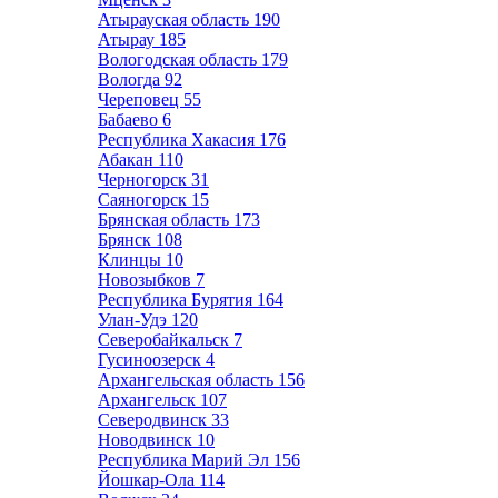
Атырауская область
190
Атырау
185
Вологодская область
179
Вологда
92
Череповец
55
Бабаево
6
Республика Хакасия
176
Абакан
110
Черногорск
31
Саяногорск
15
Брянская область
173
Брянск
108
Клинцы
10
Новозыбков
7
Республика Бурятия
164
Улан-Удэ
120
Северобайкальск
7
Гусиноозерск
4
Архангельская область
156
Архангельск
107
Северодвинск
33
Новодвинск
10
Республика Марий Эл
156
Йошкар-Ола
114