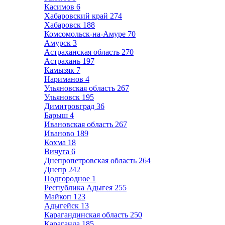
Касимов
6
Хабаровский край
274
Хабаровск
188
Комсомольск-на-Амуре
70
Амурск
3
Астраханская область
270
Астрахань
197
Камызяк
7
Нариманов
4
Ульяновская область
267
Ульяновск
195
Димитровград
36
Барыш
4
Ивановская область
267
Иваново
189
Кохма
18
Вичуга
6
Днепропетровская область
264
Днепр
242
Подгородное
1
Республика Адыгея
255
Майкоп
123
Адыгейск
13
Карагандинская область
250
Караганда
185