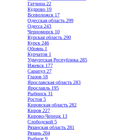
Гатчина
22
Кудрово
19
Всеволожск
17
Одесская область
299
Одесса
243
Черноморск
10
Курская область
290
Курск
246
Обоянь
1
Курчатов
1
Удмуртская Республика
285
Ижевск
177
Сарапул
27
Глазов
18
Ярославская область
283
Ярославль
195
Рыбинск
31
Ростов
5
Кировская область
282
Киров
227
Кирово-Чепецк
13
Слободской
5
Рязанская область
281
Рязань
204
Рыбное
9