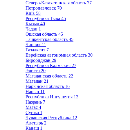
Северо-Казахстанская область
77
Петропавловск
70
Київ
58
Республика Тыва
45
Кызыл
40
Чадан
1
Ошская область
45
Ташкентская область
45
Чирчик
11
Газалкент
7
Еврейская автономная область
30
Биробиджан
29
Республика Калмыкия
27
Элиста
20
Магаданская область
22
Магадан
21
Нарынская область
16
Нарын
11
Республика Ингушетия
12
Назрань
7
Магас
4
Сунжа
1
Чувашская Республика
12
Алатырь
2
Канаш
1