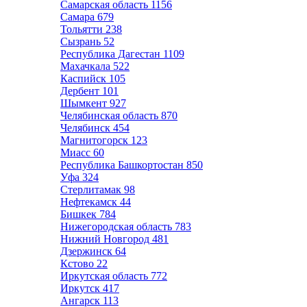
Самарская область
1156
Самара
679
Тольятти
238
Сызрань
52
Республика Дагестан
1109
Махачкала
522
Каспийск
105
Дербент
101
Шымкент
927
Челябинская область
870
Челябинск
454
Магнитогорск
123
Миасс
60
Республика Башкортостан
850
Уфа
324
Стерлитамак
98
Нефтекамск
44
Бишкек
784
Нижегородская область
783
Нижний Новгород
481
Дзержинск
64
Кстово
22
Иркутская область
772
Иркутск
417
Ангарск
113