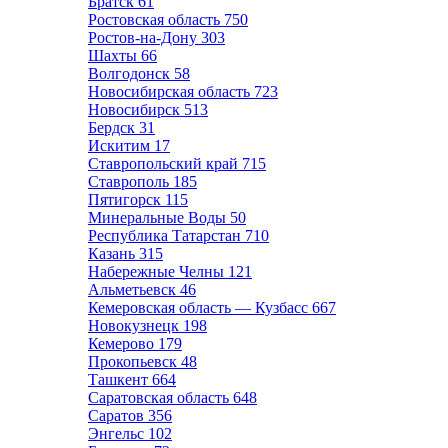
Братск
61
Ростовская область
750
Ростов-на-Дону
303
Шахты
66
Волгодонск
58
Новосибирская область
723
Новосибирск
513
Бердск
31
Искитим
17
Ставропольский край
715
Ставрополь
185
Пятигорск
115
Минеральные Воды
50
Республика Татарстан
710
Казань
315
Набережные Челны
121
Альметьевск
46
Кемеровская область — Кузбасс
667
Новокузнецк
198
Кемерово
179
Прокопьевск
48
Ташкент
664
Саратовская область
648
Саратов
356
Энгельс
102