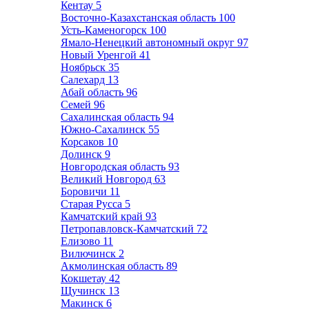
Кентау
5
Восточно-Казахстанская область
100
Усть-Каменогорск
100
Ямало-Ненецкий автономный округ
97
Новый Уренгой
41
Ноябрьск
35
Салехард
13
Абай область
96
Семей
96
Сахалинская область
94
Южно-Сахалинск
55
Корсаков
10
Долинск
9
Новгородская область
93
Великий Новгород
63
Боровичи
11
Старая Русса
5
Камчатский край
93
Петропавловск-Камчатский
72
Елизово
11
Вилючинск
2
Акмолинская область
89
Кокшетау
42
Щучинск
13
Макинск
6