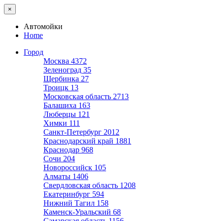
×
Автомойки
Home
Город
Москва
4372
Зеленоград
35
Щербинка
27
Троицк
13
Московская область
2713
Балашиха
163
Люберцы
121
Химки
111
Санкт-Петербург
2012
Краснодарский край
1881
Краснодар
968
Сочи
204
Новороссийск
105
Алматы
1406
Свердловская область
1208
Екатеринбург
594
Нижний Тагил
158
Каменск-Уральский
68
Самарская область
1156