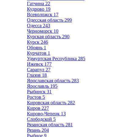
Гатчина
22
Кудрово
19
Всеволожск
17
Одесская область
299
Одесса
243
Черноморск
10
Курская область
290
Курск
246
Обоянь
1
Курчатов
1
Удмуртская Республика
285
Ижевск
177
Сарапул
27
Глазов
18
Ярославская область
283
Ярославль
195
Рыбинск
31
Ростов
5
Кировская область
282
Киров
227
Кирово-Чепецк
13
Слободской
5
Рязанская область
281
Рязань
204
Рыбное
9