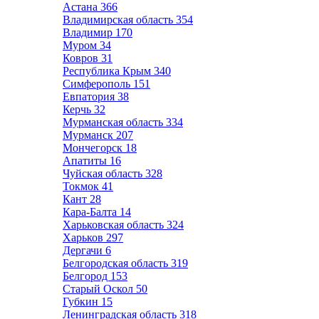
Астана
366
Владимирская область
354
Владимир
170
Муром
34
Ковров
31
Республика Крым
340
Симферополь
151
Евпатория
38
Керчь
32
Мурманская область
334
Мурманск
207
Мончегорск
18
Апатиты
16
Чуйская область
328
Токмок
41
Кант
28
Кара-Балта
14
Харьковская область
324
Харьков
297
Дергачи
6
Белгородская область
319
Белгород
153
Старый Оскол
50
Губкин
15
Ленинградская область
318