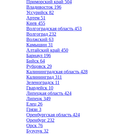
Приморский край
504
Владивосток
196
Уссурийск
82
Артем
51
Киев
455
Волгоградская область
453
Волгоград
232
Волжский
63
Камышин
31
Алтайский край
450
Барнаул
196
Бийск
64
Рубцовск
29
Калининградская область
428
Калининград
311
Зеленоградск
11
Гвардейск
10
Липецкая область
424
Липецк
349
Елец
26
Грязи
3
Оренбургская область
424
Оренбург
232
Орск
76
Бузулук
32