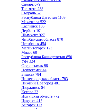
Самара
679
Тольятти
238
Сызрань
52
Республика Дагестан
1109
Махачкала
522
Каспийск
105
Дербент
101
Шымкент
927
Челябинская область
870
Челябинск
454
Магнитогорск
123
Миасс
60
Республика Башкортостан
850
Уфа
324
Стерлитамак
98
Нефтекамск
44
Бишкек
784
Нижегородская область
783
Нижний Новгород
481
Дзержинск
64
Кстово
22
Иркутская область
772
Иркутск
417
Ангарск
113