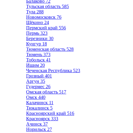
Балаково
72
Тульская область
585
Тула
288
Новомосковск
76
Щёкино
24
Пермский край
556
Пермь
323
Березники
30
Кунгур
18
Тюменская область
528
Тюмень
373
Тобольск
41
Ишим
20
Чеченская Республика
523
Грозный
401
Аргун
35
Гудермес
26
Омская область
517
Омск
440
Калачинск
11
Тюкалинск
5
Красноярский край
516
Красноярск
333
Ачинск
37
Норильск
27