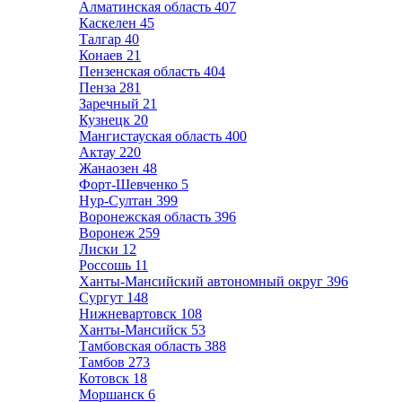
Алматинская область
407
Каскелен
45
Талгар
40
Конаев
21
Пензенская область
404
Пенза
281
Заречный
21
Кузнецк
20
Мангистауская область
400
Актау
220
Жанаозен
48
Форт-Шевченко
5
Нур-Султан
399
Воронежская область
396
Воронеж
259
Лиски
12
Россошь
11
Ханты-Мансийский автономный округ
396
Сургут
148
Нижневартовск
108
Ханты-Мансийск
53
Тамбовская область
388
Тамбов
273
Котовск
18
Моршанск
6