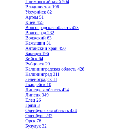
Приморский край
504
Владивосток
196
Уссурийск
82
Артем
51
Киев
455
Волгоградская область
453
Волгоград
232
Волжский
63
Камышин
31
Алтайский край
450
Барнаул
196
Бийск
64
Рубцовск
29
Калининградская область
428
Калининград
311
Зеленоградск
11
Гвардейск
10
Липецкая область
424
Липецк
349
Елец
26
Грязи
3
Оренбургская область
424
Оренбург
232
Орск
76
Бузулук
32