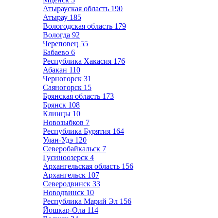
Атырауская область
190
Атырау
185
Вологодская область
179
Вологда
92
Череповец
55
Бабаево
6
Республика Хакасия
176
Абакан
110
Черногорск
31
Саяногорск
15
Брянская область
173
Брянск
108
Клинцы
10
Новозыбков
7
Республика Бурятия
164
Улан-Удэ
120
Северобайкальск
7
Гусиноозерск
4
Архангельская область
156
Архангельск
107
Северодвинск
33
Новодвинск
10
Республика Марий Эл
156
Йошкар-Ола
114