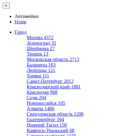
×
Автомойки
Home
Город
Москва
4372
Зеленоград
35
Щербинка
27
Троицк
13
Московская область
2713
Балашиха
163
Люберцы
121
Химки
111
Санкт-Петербург
2012
Краснодарский край
1881
Краснодар
968
Сочи
204
Новороссийск
105
Алматы
1406
Свердловская область
1208
Екатеринбург
594
Нижний Тагил
158
Каменск-Уральский
68
Самарская область
1156