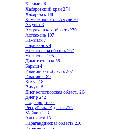
Касимов
6
Хабаровский край
274
Хабаровск
188
Комсомольск-на-Амуре
70
Амурск
3
Астраханская область
270
Астрахань
197
Камызяк
7
Нариманов
4
Ульяновская область
267
Ульяновск
195
Димитровград
36
Барыш
4
Ивановская область
267
Иваново
189
Кохма
18
Вичуга
6
Днепропетровская область
264
Днепр
242
Подгородное
1
Республика Адыгея
255
Майкоп
123
Адыгейск
13
Карагандинская область
250
Караганда
185