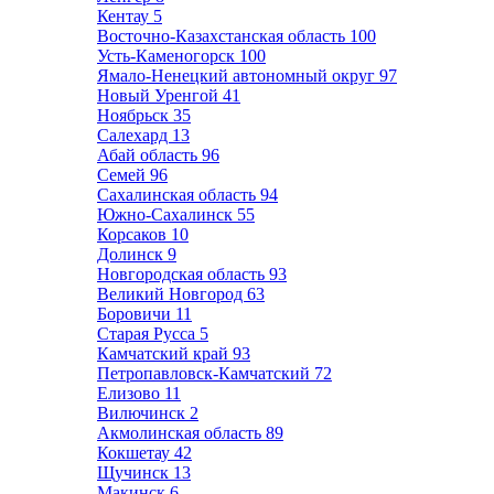
Кентау
5
Восточно-Казахстанская область
100
Усть-Каменогорск
100
Ямало-Ненецкий автономный округ
97
Новый Уренгой
41
Ноябрьск
35
Салехард
13
Абай область
96
Семей
96
Сахалинская область
94
Южно-Сахалинск
55
Корсаков
10
Долинск
9
Новгородская область
93
Великий Новгород
63
Боровичи
11
Старая Русса
5
Камчатский край
93
Петропавловск-Камчатский
72
Елизово
11
Вилючинск
2
Акмолинская область
89
Кокшетау
42
Щучинск
13
Макинск
6