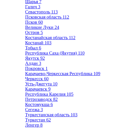
Шарья
7
Галич
3
Севастополь
113
Псковская область
112
Псков
60
Великие Луки
24
Остров
5
Костанайская область
112
Костанай
103
Тобыл
6
Республика Саха (Якутия)
110
Якутск
92
Алдан
3
Покровск
1
Карачаево-Черкесская Республика
109
Черкесск
60
Усть-Джегута
10
Карачаевск
9
Республика Карелия
105
Петрозаводск
82
Костомукша
6
Сегежа
3
Туркестанская область
103
Туркестан
62
Ленгер
8