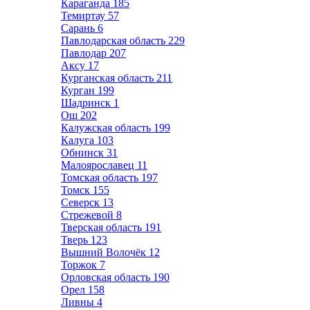
Караганда
185
Темиртау
57
Сарань
6
Павлодарская область
229
Павлодар
207
Аксу
17
Курганская область
211
Курган
199
Шадринск
1
Ош
202
Калужская область
199
Калуга
103
Обнинск
31
Малоярославец
11
Томская область
197
Томск
155
Северск
13
Стрежевой
8
Тверская область
191
Тверь
123
Вышний Волочёк
12
Торжок
7
Орловская область
190
Орел
158
Ливны
4