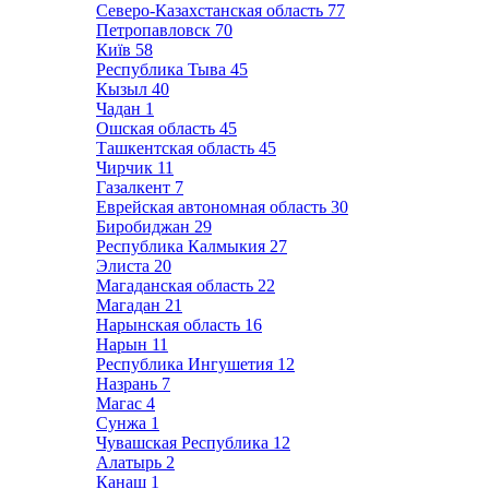
Северо-Казахстанская область
77
Петропавловск
70
Київ
58
Республика Тыва
45
Кызыл
40
Чадан
1
Ошская область
45
Ташкентская область
45
Чирчик
11
Газалкент
7
Еврейская автономная область
30
Биробиджан
29
Республика Калмыкия
27
Элиста
20
Магаданская область
22
Магадан
21
Нарынская область
16
Нарын
11
Республика Ингушетия
12
Назрань
7
Магас
4
Сунжа
1
Чувашская Республика
12
Алатырь
2
Канаш
1