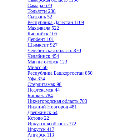
Самара
679
Тольятти
238
Сызрань
52
Республика Дагестан
1109
Махачкала
522
Каспийск
105
Дербент
101
Шымкент
927
Челябинская область
870
Челябинск
454
Магнитогорск
123
Миасс
60
Республика Башкортостан
850
Уфа
324
Стерлитамак
98
Нефтекамск
44
Бишкек
784
Нижегородская область
783
Нижний Новгород
481
Дзержинск
64
Кстово
22
Иркутская область
772
Иркутск
417
Ангарск
113