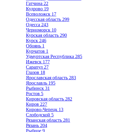
Гатчина
22
Кудрово
19
Всеволожск
17
Одесская область
299
Одесса
243
Черноморск
10
Курская область
290
Курск
246
Обоянь
1
Курчатов
1
Удмуртская Республика
285
Ижевск
177
Сарапул
27
Глазов
18
Ярославская область
283
Ярославль
195
Рыбинск
31
Ростов
5
Кировская область
282
Киров
227
Кирово-Чепецк
13
Слободской
5
Рязанская область
281
Рязань
204
Рыбное
9