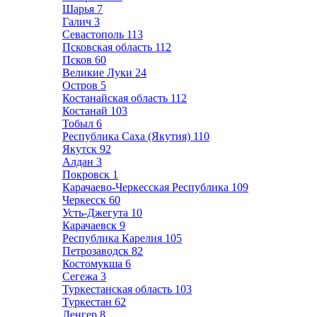
Шарья
7
Галич
3
Севастополь
113
Псковская область
112
Псков
60
Великие Луки
24
Остров
5
Костанайская область
112
Костанай
103
Тобыл
6
Республика Саха (Якутия)
110
Якутск
92
Алдан
3
Покровск
1
Карачаево-Черкесская Республика
109
Черкесск
60
Усть-Джегута
10
Карачаевск
9
Республика Карелия
105
Петрозаводск
82
Костомукша
6
Сегежа
3
Туркестанская область
103
Туркестан
62
Ленгер
8