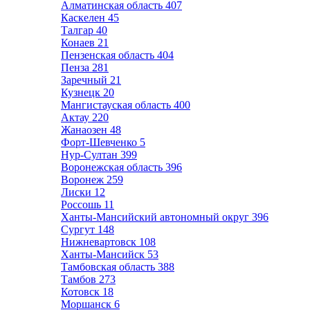
Алматинская область
407
Каскелен
45
Талгар
40
Конаев
21
Пензенская область
404
Пенза
281
Заречный
21
Кузнецк
20
Мангистауская область
400
Актау
220
Жанаозен
48
Форт-Шевченко
5
Нур-Султан
399
Воронежская область
396
Воронеж
259
Лиски
12
Россошь
11
Ханты-Мансийский автономный округ
396
Сургут
148
Нижневартовск
108
Ханты-Мансийск
53
Тамбовская область
388
Тамбов
273
Котовск
18
Моршанск
6