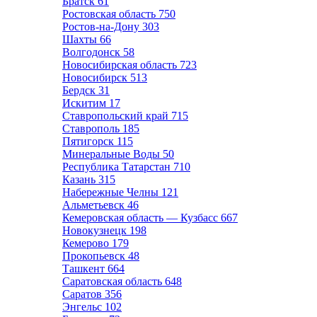
Братск
61
Ростовская область
750
Ростов-на-Дону
303
Шахты
66
Волгодонск
58
Новосибирская область
723
Новосибирск
513
Бердск
31
Искитим
17
Ставропольский край
715
Ставрополь
185
Пятигорск
115
Минеральные Воды
50
Республика Татарстан
710
Казань
315
Набережные Челны
121
Альметьевск
46
Кемеровская область — Кузбасс
667
Новокузнецк
198
Кемерово
179
Прокопьевск
48
Ташкент
664
Саратовская область
648
Саратов
356
Энгельс
102