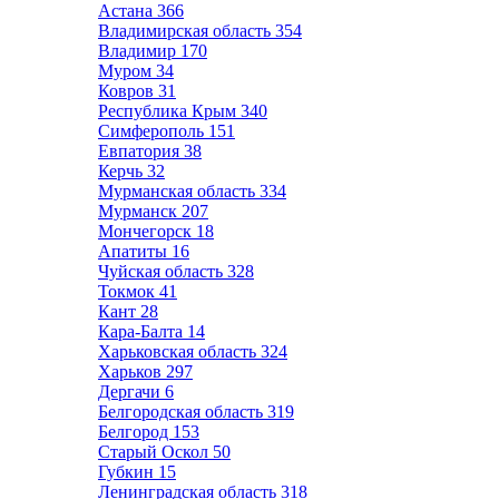
Астана
366
Владимирская область
354
Владимир
170
Муром
34
Ковров
31
Республика Крым
340
Симферополь
151
Евпатория
38
Керчь
32
Мурманская область
334
Мурманск
207
Мончегорск
18
Апатиты
16
Чуйская область
328
Токмок
41
Кант
28
Кара-Балта
14
Харьковская область
324
Харьков
297
Дергачи
6
Белгородская область
319
Белгород
153
Старый Оскол
50
Губкин
15
Ленинградская область
318