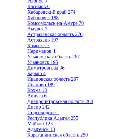
Рыбное
9
Касимов
6
Хабаровский край
274
Хабаровск
188
Комсомольск-на-Амуре
70
Амурск
3
Астраханская область
270
Астрахань
197
Камызяк
7
Нариманов
4
Ульяновская область
267
Ульяновск
195
Димитровград
36
Барыш
4
Ивановская область
267
Иваново
189
Кохма
18
Вичуга
6
Днепропетровская область
264
Днепр
242
Подгородное
1
Республика Адыгея
255
Майкоп
123
Адыгейск
13
Карагандинская область
250