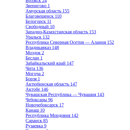
Волжск
24
Звенигово
1
Амурская область
155
Благовещенск
110
Белогорск
11
Свободный
10
Западно-Казахстанская область
153
Уральск
132
Республика Северная Осетия — Алания
152
Владикавказ
148
Моздок
2
Беслан
1
Забайкальский край
147
Чита
136
Могоча
2
Борзя
1
Актюбинская область
147
Актобе
146
Чувашская Республика — Чувашия
143
Чебоксары
96
Новочебоксарск
17
Канаш
10
Республика Мордовия
142
Саранск
85
Рузаевка
9