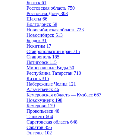
Братск
61
Ростовская область
750
Ростов-на-Дону
303
Шахты
66
Волгодонск
58
Новосибирская область
723
Новосибирск
513
Бердск
31
Искитим
17
Ставропольский край
715
Ставрополь
185
Пятигорск
115
Минеральные Воды
50
Республика Татарстан
710
Казань
315
Набережные Челны
121
Альметьевск
46
Кемеровская область — Кузбасс
667
Новокузнецк
198
Кемерово
179
Прокопьевск
48
Ташкент
664
Саратовская область
648
Саратов
356
Энгельс
102