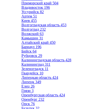
Приморский край
504
Владивосток
196
Уссурийск
82
Артем
51
Киев
455
Волгоградская область
453
Волгоград
232
Волжский
63
Камышин
31
Алтайский край
450
Барнаул
196
Бийск
64
Рубцовск
29
Калининградская область
428
Калининград
311
Зеленоградск
11
Гвардейск
10
Липецкая область
424
Липецк
349
Елец
26
Грязи
3
Оренбургская область
424
Оренбург
232
Орск
76
Бузулук
32