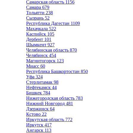
Самарская область
1156
Самара
679
Тольятти
238
Сызрань
52
Республика Дагестан
1109
Махачкала
522
Каспийск
105
Дербент
101
Шымкент
927
Челябинская область
870
Челябинск
454
Магнитогорск
123
Миасс
60
Республика Башкортостан
850
Уфа
324
Стерлитамак
98
Нефтекамск
44
Бишкек
784
Нижегородская область
783
Нижний Новгород
481
Дзержинск
64
Кстово
22
Иркутская область
772
Иркутск
417
Ангарск
113