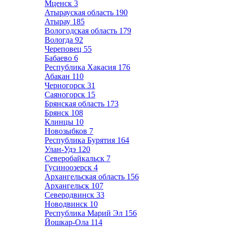
Мценск
3
Атырауская область
190
Атырау
185
Вологодская область
179
Вологда
92
Череповец
55
Бабаево
6
Республика Хакасия
176
Абакан
110
Черногорск
31
Саяногорск
15
Брянская область
173
Брянск
108
Клинцы
10
Новозыбков
7
Республика Бурятия
164
Улан-Удэ
120
Северобайкальск
7
Гусиноозерск
4
Архангельская область
156
Архангельск
107
Северодвинск
33
Новодвинск
10
Республика Марий Эл
156
Йошкар-Ола
114