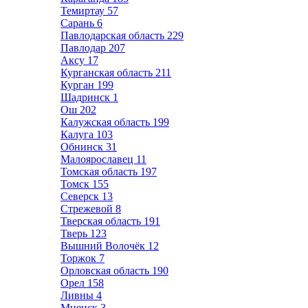
Темиртау
57
Сарань
6
Павлодарская область
229
Павлодар
207
Аксу
17
Курганская область
211
Курган
199
Шадринск
1
Ош
202
Калужская область
199
Калуга
103
Обнинск
31
Малоярославец
11
Томская область
197
Томск
155
Северск
13
Стрежевой
8
Тверская область
191
Тверь
123
Вышний Волочёк
12
Торжок
7
Орловская область
190
Орел
158
Ливны
4
Мценск
3