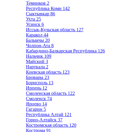
Темников
2
Республика Коми
142
Сыктывкар
86
Ухта
25
Усинск
6
Иссык-Кульская область
127
Каракол
44
Балыкчы
20
Чолпон-Ата
8
Кабардино-Балкарская Республика
126
Нальчик
109
Майский
3
Нарткала
2
Киевская область
123
Бровары
23
Борисполь
13
Ирпень
12
Смоленская область
122
Смоленск
74
Ярцево
14
Гагарин
5
Республика Алтай
121
Горно-Алтайск
37
Костромская область
120
Кострома
91