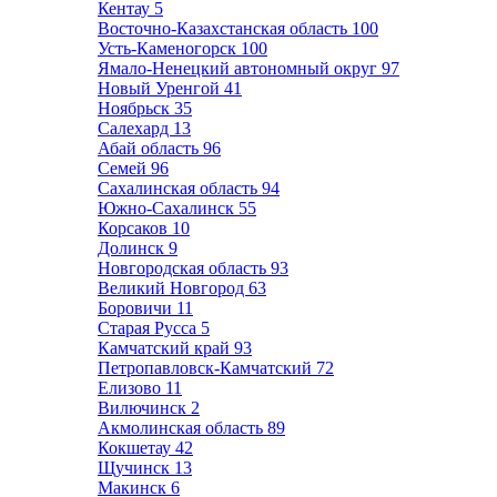
Кентау
5
Восточно-Казахстанская область
100
Усть-Каменогорск
100
Ямало-Ненецкий автономный округ
97
Новый Уренгой
41
Ноябрьск
35
Салехард
13
Абай область
96
Семей
96
Сахалинская область
94
Южно-Сахалинск
55
Корсаков
10
Долинск
9
Новгородская область
93
Великий Новгород
63
Боровичи
11
Старая Русса
5
Камчатский край
93
Петропавловск-Камчатский
72
Елизово
11
Вилючинск
2
Акмолинская область
89
Кокшетау
42
Щучинск
13
Макинск
6