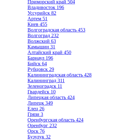
Приморский край
504
Владивосток
196
Уссурийск
82
Артем
51
Киев
455
Волгоградская область
453
Волгоград
232
Волжский
63
Камышин
31
Алтайский край
450
Барнаул
196
Бийск
64
Рубцовск
29
Калининградская область
428
Калининград
311
Зеленоградск
11
Гвардейск
10
Липецкая область
424
Липецк
349
Елец
26
Грязи
3
Оренбургская область
424
Оренбург
232
Орск
76
Бузулук
32