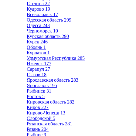
Гатчина
22
Кудрово
19
Всеволожск
17
Одесская область
299
Одесса
243
Черноморск
10
Курская область
290
Курск
246
Обоянь
1
Курчатов
1
Удмуртская Республика
285
Ижевск
177
Сарапул
27
Глазов
18
Ярославская область
283
Ярославль
195
Рыбинск
31
Ростов
5
Кировская область
282
Киров
227
Кирово-Чепецк
13
Слободской
5
Рязанская область
281
Рязань
204
Рыбное
9