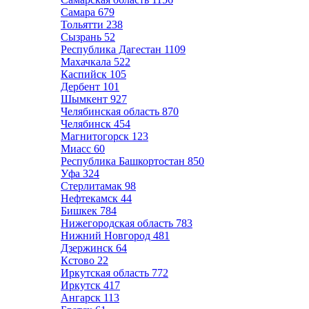
Самара
679
Тольятти
238
Сызрань
52
Республика Дагестан
1109
Махачкала
522
Каспийск
105
Дербент
101
Шымкент
927
Челябинская область
870
Челябинск
454
Магнитогорск
123
Миасс
60
Республика Башкортостан
850
Уфа
324
Стерлитамак
98
Нефтекамск
44
Бишкек
784
Нижегородская область
783
Нижний Новгород
481
Дзержинск
64
Кстово
22
Иркутская область
772
Иркутск
417
Ангарск
113