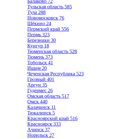
Балаково
72
Тульская область
585
Тула
288
Новомосковск
76
Щёкино
24
Пермский край
556
Пермь
323
Березники
30
Кунгур
18
Тюменская область
528
Тюмень
373
Тобольск
41
Ишим
20
Чеченская Республика
523
Грозный
401
Аргун
35
Гудермес
26
Омская область
517
Омск
440
Калачинск
11
Тюкалинск
5
Красноярский край
516
Красноярск
333
Ачинск
37
Норильск
27