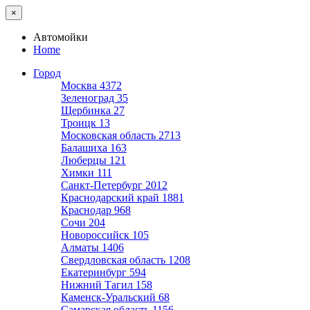
×
Автомойки
Home
Город
Москва
4372
Зеленоград
35
Щербинка
27
Троицк
13
Московская область
2713
Балашиха
163
Люберцы
121
Химки
111
Санкт-Петербург
2012
Краснодарский край
1881
Краснодар
968
Сочи
204
Новороссийск
105
Алматы
1406
Свердловская область
1208
Екатеринбург
594
Нижний Тагил
158
Каменск-Уральский
68
Самарская область
1156