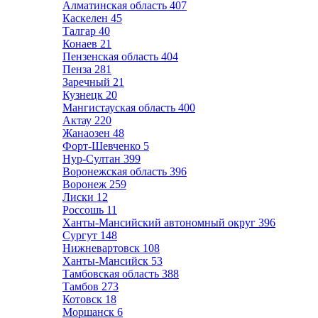
Алматинская область
407
Каскелен
45
Талгар
40
Конаев
21
Пензенская область
404
Пенза
281
Заречный
21
Кузнецк
20
Мангистауская область
400
Актау
220
Жанаозен
48
Форт-Шевченко
5
Нур-Султан
399
Воронежская область
396
Воронеж
259
Лиски
12
Россошь
11
Ханты-Мансийский автономный округ
396
Сургут
148
Нижневартовск
108
Ханты-Мансийск
53
Тамбовская область
388
Тамбов
273
Котовск
18
Моршанск
6