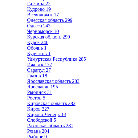
Гатчина
22
Кудрово
19
Всеволожск
17
Одесская область
299
Одесса
243
Черноморск
10
Курская область
290
Курск
246
Обоянь
1
Курчатов
1
Удмуртская Республика
285
Ижевск
177
Сарапул
27
Глазов
18
Ярославская область
283
Ярославль
195
Рыбинск
31
Ростов
5
Кировская область
282
Киров
227
Кирово-Чепецк
13
Слободской
5
Рязанская область
281
Рязань
204
Рыбное
9