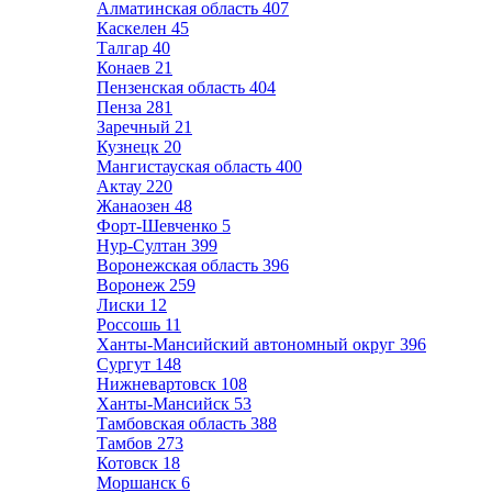
Алматинская область
407
Каскелен
45
Талгар
40
Конаев
21
Пензенская область
404
Пенза
281
Заречный
21
Кузнецк
20
Мангистауская область
400
Актау
220
Жанаозен
48
Форт-Шевченко
5
Нур-Султан
399
Воронежская область
396
Воронеж
259
Лиски
12
Россошь
11
Ханты-Мансийский автономный округ
396
Сургут
148
Нижневартовск
108
Ханты-Мансийск
53
Тамбовская область
388
Тамбов
273
Котовск
18
Моршанск
6