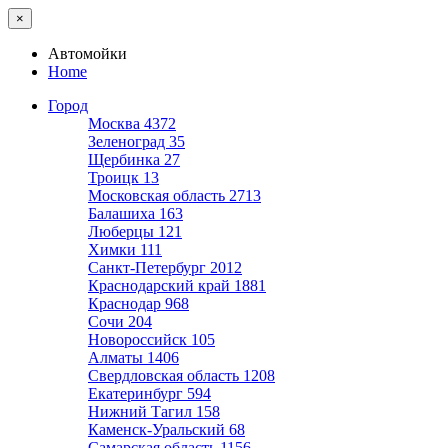
×
Автомойки
Home
Город
Москва
4372
Зеленоград
35
Щербинка
27
Троицк
13
Московская область
2713
Балашиха
163
Люберцы
121
Химки
111
Санкт-Петербург
2012
Краснодарский край
1881
Краснодар
968
Сочи
204
Новороссийск
105
Алматы
1406
Свердловская область
1208
Екатеринбург
594
Нижний Тагил
158
Каменск-Уральский
68
Самарская область
1156