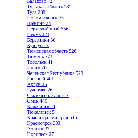
Балаково
72
Тульская область
585
Тула
288
Новомосковск
76
Щёкино
24
Пермский край
556
Пермь
323
Березники
30
Кунгур
18
Тюменская область
528
Тюмень
373
Тобольск
41
Ишим
20
Чеченская Республика
523
Грозный
401
Аргун
35
Гудермес
26
Омская область
517
Омск
440
Калачинск
11
Тюкалинск
5
Красноярский край
516
Красноярск
333
Ачинск
37
Норильск
27