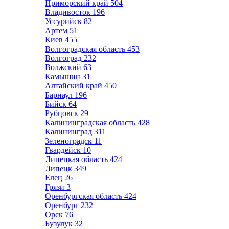
Приморский край
504
Владивосток
196
Уссурийск
82
Артем
51
Киев
455
Волгоградская область
453
Волгоград
232
Волжский
63
Камышин
31
Алтайский край
450
Барнаул
196
Бийск
64
Рубцовск
29
Калининградская область
428
Калининград
311
Зеленоградск
11
Гвардейск
10
Липецкая область
424
Липецк
349
Елец
26
Грязи
3
Оренбургская область
424
Оренбург
232
Орск
76
Бузулук
32