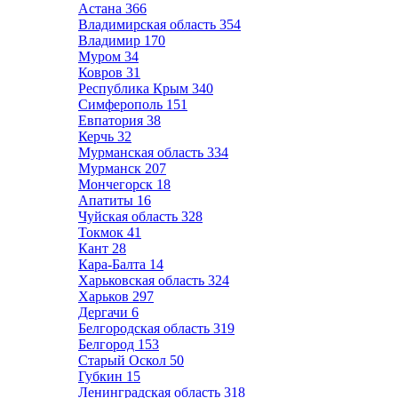
Астана
366
Владимирская область
354
Владимир
170
Муром
34
Ковров
31
Республика Крым
340
Симферополь
151
Евпатория
38
Керчь
32
Мурманская область
334
Мурманск
207
Мончегорск
18
Апатиты
16
Чуйская область
328
Токмок
41
Кант
28
Кара-Балта
14
Харьковская область
324
Харьков
297
Дергачи
6
Белгородская область
319
Белгород
153
Старый Оскол
50
Губкин
15
Ленинградская область
318