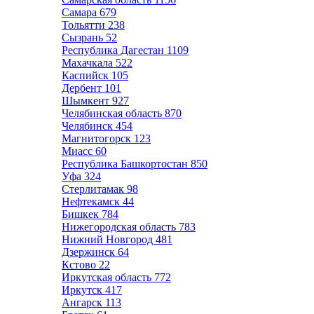
Самара
679
Тольятти
238
Сызрань
52
Республика Дагестан
1109
Махачкала
522
Каспийск
105
Дербент
101
Шымкент
927
Челябинская область
870
Челябинск
454
Магнитогорск
123
Миасс
60
Республика Башкортостан
850
Уфа
324
Стерлитамак
98
Нефтекамск
44
Бишкек
784
Нижегородская область
783
Нижний Новгород
481
Дзержинск
64
Кстово
22
Иркутская область
772
Иркутск
417
Ангарск
113