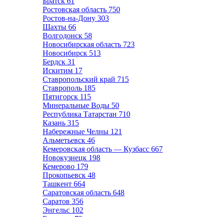
Братск
61
Ростовская область
750
Ростов-на-Дону
303
Шахты
66
Волгодонск
58
Новосибирская область
723
Новосибирск
513
Бердск
31
Искитим
17
Ставропольский край
715
Ставрополь
185
Пятигорск
115
Минеральные Воды
50
Республика Татарстан
710
Казань
315
Набережные Челны
121
Альметьевск
46
Кемеровская область — Кузбасс
667
Новокузнецк
198
Кемерово
179
Прокопьевск
48
Ташкент
664
Саратовская область
648
Саратов
356
Энгельс
102