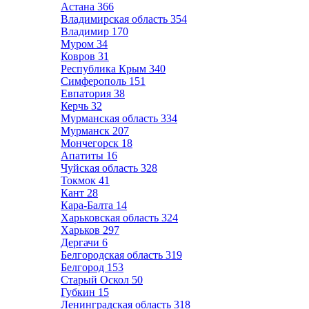
Астана
366
Владимирская область
354
Владимир
170
Муром
34
Ковров
31
Республика Крым
340
Симферополь
151
Евпатория
38
Керчь
32
Мурманская область
334
Мурманск
207
Мончегорск
18
Апатиты
16
Чуйская область
328
Токмок
41
Кант
28
Кара-Балта
14
Харьковская область
324
Харьков
297
Дергачи
6
Белгородская область
319
Белгород
153
Старый Оскол
50
Губкин
15
Ленинградская область
318