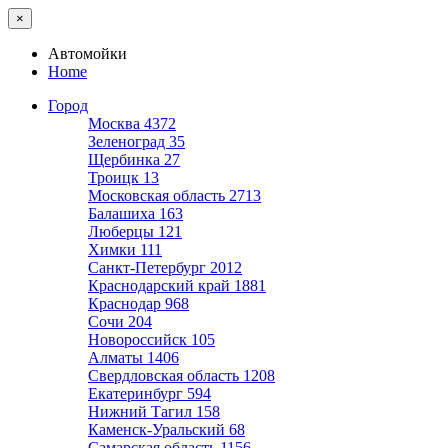
×
Автомойки
Home
Город
Москва
4372
Зеленоград
35
Щербинка
27
Троицк
13
Московская область
2713
Балашиха
163
Люберцы
121
Химки
111
Санкт-Петербург
2012
Краснодарский край
1881
Краснодар
968
Сочи
204
Новороссийск
105
Алматы
1406
Свердловская область
1208
Екатеринбург
594
Нижний Тагил
158
Каменск-Уральский
68
Самарская область
1156