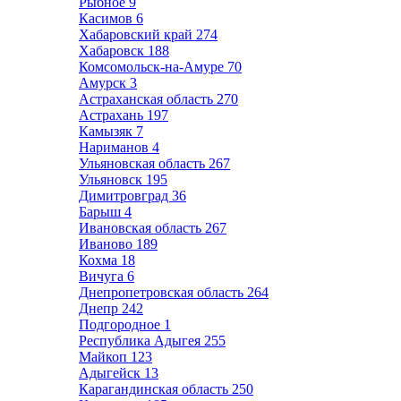
Рыбное
9
Касимов
6
Хабаровский край
274
Хабаровск
188
Комсомольск-на-Амуре
70
Амурск
3
Астраханская область
270
Астрахань
197
Камызяк
7
Нариманов
4
Ульяновская область
267
Ульяновск
195
Димитровград
36
Барыш
4
Ивановская область
267
Иваново
189
Кохма
18
Вичуга
6
Днепропетровская область
264
Днепр
242
Подгородное
1
Республика Адыгея
255
Майкоп
123
Адыгейск
13
Карагандинская область
250