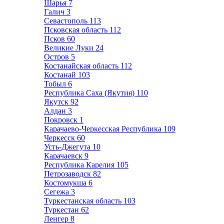
Шарья
7
Галич
3
Севастополь
113
Псковская область
112
Псков
60
Великие Луки
24
Остров
5
Костанайская область
112
Костанай
103
Тобыл
6
Республика Саха (Якутия)
110
Якутск
92
Алдан
3
Покровск
1
Карачаево-Черкесская Республика
109
Черкесск
60
Усть-Джегута
10
Карачаевск
9
Республика Карелия
105
Петрозаводск
82
Костомукша
6
Сегежа
3
Туркестанская область
103
Туркестан
62
Ленгер
8