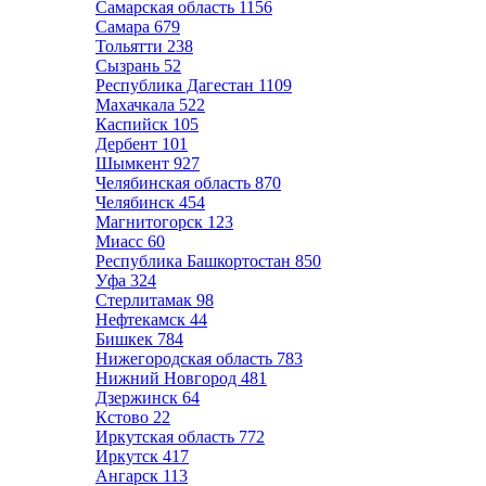
Самарская область
1156
Самара
679
Тольятти
238
Сызрань
52
Республика Дагестан
1109
Махачкала
522
Каспийск
105
Дербент
101
Шымкент
927
Челябинская область
870
Челябинск
454
Магнитогорск
123
Миасс
60
Республика Башкортостан
850
Уфа
324
Стерлитамак
98
Нефтекамск
44
Бишкек
784
Нижегородская область
783
Нижний Новгород
481
Дзержинск
64
Кстово
22
Иркутская область
772
Иркутск
417
Ангарск
113