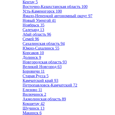
Кентау
5
Восточно-Казахстанская область
100
Усть-Каменогорск
100
Ямало-Ненецкий автономный округ
97
Новый Уренгой
41
Ноябрьск
35
Салехард
13
Абай область
96
Семей
96
Сахалинская область
94
Южно-Сахалинск
55
Корсаков
10
Долинск
9
Новгородская область
93
Великий Новгород
63
Боровичи
11
Старая Русса
5
Камчатский край
93
Петропавловск-Камчатский
72
Елизово
11
Вилючинск
2
Акмолинская область
89
Кокшетау
42
Щучинск
13
Макинск
6