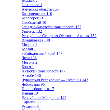
Волжск
24
Звенигово
1
Амурская область
155
Благовещенск
110
Белогорск
11
Свободный
10
Западно-Казахстанская область
153
Уральск
132
Республика Северная Осетия — Алания
152
Владикавказ
148
Моздок
2
Беслан
1
Забайкальский край
147
Чита
136
Могоча
2
Борзя
1
Актюбинская область
147
Актобе
146
Чувашская Республика — Чувашия
143
Чебоксары
96
Новочебоксарск
17
Канаш
10
Республика Мордовия
142
Саранск
85
Рузаевка
9