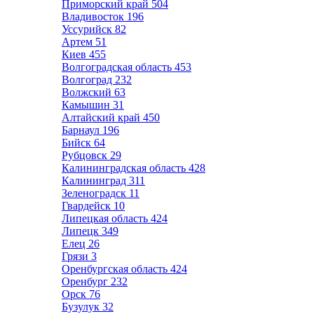
Приморский край
504
Владивосток
196
Уссурийск
82
Артем
51
Киев
455
Волгоградская область
453
Волгоград
232
Волжский
63
Камышин
31
Алтайский край
450
Барнаул
196
Бийск
64
Рубцовск
29
Калининградская область
428
Калининград
311
Зеленоградск
11
Гвардейск
10
Липецкая область
424
Липецк
349
Елец
26
Грязи
3
Оренбургская область
424
Оренбург
232
Орск
76
Бузулук
32