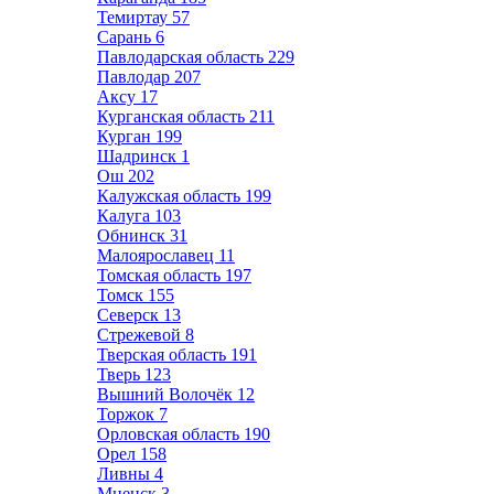
Темиртау
57
Сарань
6
Павлодарская область
229
Павлодар
207
Аксу
17
Курганская область
211
Курган
199
Шадринск
1
Ош
202
Калужская область
199
Калуга
103
Обнинск
31
Малоярославец
11
Томская область
197
Томск
155
Северск
13
Стрежевой
8
Тверская область
191
Тверь
123
Вышний Волочёк
12
Торжок
7
Орловская область
190
Орел
158
Ливны
4
Мценск
3