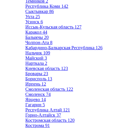
Темников
2
Республика Коми
142
Сыктывкар
86
Ухта
25
Усинск
6
Иссык-Кульская область
127
Каракол
44
Балыкчы
20
Чолпон-Ата
8
Кабардино-Балкарская Республика
126
Нальчик
109
Майский
3
Нарткала
2
Киевская область
123
Бровары
23
Борисполь
13
Ирпень
12
Смоленская область
122
Смоленск
74
Ярцево
14
Гагарин
5
Республика Алтай
121
Горно-Алтайск
37
Костромская область
120
Кострома
91