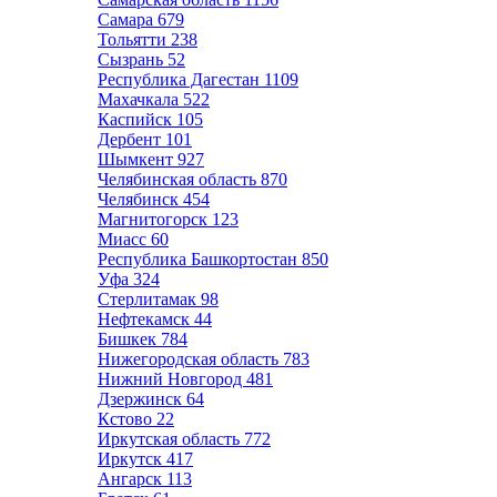
Самара
679
Тольятти
238
Сызрань
52
Республика Дагестан
1109
Махачкала
522
Каспийск
105
Дербент
101
Шымкент
927
Челябинская область
870
Челябинск
454
Магнитогорск
123
Миасс
60
Республика Башкортостан
850
Уфа
324
Стерлитамак
98
Нефтекамск
44
Бишкек
784
Нижегородская область
783
Нижний Новгород
481
Дзержинск
64
Кстово
22
Иркутская область
772
Иркутск
417
Ангарск
113