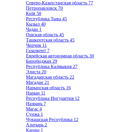
Северо-Казахстанская область
77
Петропавловск
70
Київ
58
Республика Тыва
45
Кызыл
40
Чадан
1
Ошская область
45
Ташкентская область
45
Чирчик
11
Газалкент
7
Еврейская автономная область
30
Биробиджан
29
Республика Калмыкия
27
Элиста
20
Магаданская область
22
Магадан
21
Нарынская область
16
Нарын
11
Республика Ингушетия
12
Назрань
7
Магас
4
Сунжа
1
Чувашская Республика
12
Алатырь
2
Канаш
1