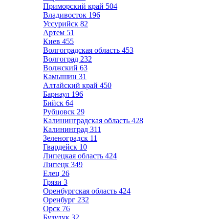
Приморский край
504
Владивосток
196
Уссурийск
82
Артем
51
Киев
455
Волгоградская область
453
Волгоград
232
Волжский
63
Камышин
31
Алтайский край
450
Барнаул
196
Бийск
64
Рубцовск
29
Калининградская область
428
Калининград
311
Зеленоградск
11
Гвардейск
10
Липецкая область
424
Липецк
349
Елец
26
Грязи
3
Оренбургская область
424
Оренбург
232
Орск
76
Бузулук
32