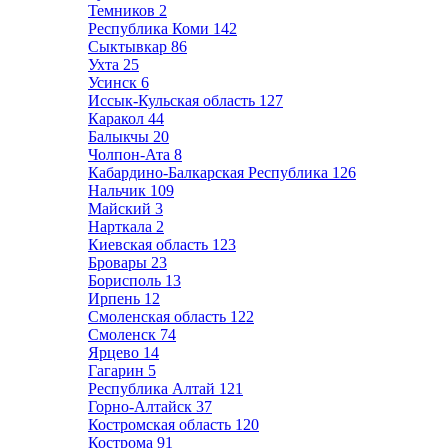
Темников
2
Республика Коми
142
Сыктывкар
86
Ухта
25
Усинск
6
Иссык-Кульская область
127
Каракол
44
Балыкчы
20
Чолпон-Ата
8
Кабардино-Балкарская Республика
126
Нальчик
109
Майский
3
Нарткала
2
Киевская область
123
Бровары
23
Борисполь
13
Ирпень
12
Смоленская область
122
Смоленск
74
Ярцево
14
Гагарин
5
Республика Алтай
121
Горно-Алтайск
37
Костромская область
120
Кострома
91