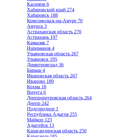
Касимов
6
Хабаровский край
274
Хабаровск
188
Комсомольск-на-Амуре
70
Амурск
3
Астраханская область
270
Астрахань
197
Камызяк
7
Нариманов
4
Ульяновская область
267
Ульяновск
195
Димитровград
36
Барыш
4
Ивановская область
267
Иваново
189
Кохма
18
Вичуга
6
Днепропетровская область
264
Днепр
242
Подгородное
1
Республика Адыгея
255
Майкоп
123
Адыгейск
13
Карагандинская область
250
Караганда
185