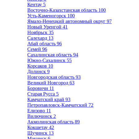
Кентау
5
Восточно-Казахстанская область
100
Усть-Каменогорск
100
Ямало-Ненецкий автономный округ
97
Новый Уренгой
41
Ноябрьск
35
Салехард
13
Абай область
96
Семей
96
Сахалинская область
94
Южно-Сахалинск
55
Корсаков
10
Долинск
9
Новгородская область
93
Великий Новгород
63
Боровичи
11
Старая Русса
5
Камчатский край
93
Петропавловск-Камчатский
72
Елизово
11
Вилючинск
2
Акмолинская область
89
Кокшетау
42
Щучинск
13
Макинск
6