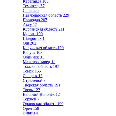
Караганда
185
Темиртау
57
Сарань
6
Павлодарская область
229
Павлодар
207
Аксу
17
Курганская область
211
Курган
199
Шадринск
1
Ош
202
Калужская область
199
Калуга
103
Обнинск
31
Малоярославец
11
Томская область
197
Томск
155
Северск
13
Стрежевой
8
Тверская область
191
Тверь
123
Вышний Волочёк
12
Торжок
7
Орловская область
190
Орел
158
Ливны
4