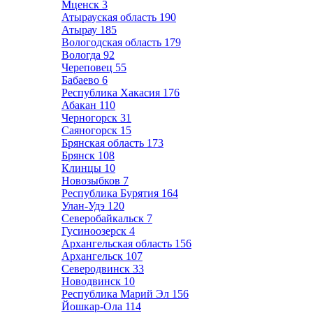
Мценск
3
Атырауская область
190
Атырау
185
Вологодская область
179
Вологда
92
Череповец
55
Бабаево
6
Республика Хакасия
176
Абакан
110
Черногорск
31
Саяногорск
15
Брянская область
173
Брянск
108
Клинцы
10
Новозыбков
7
Республика Бурятия
164
Улан-Удэ
120
Северобайкальск
7
Гусиноозерск
4
Архангельская область
156
Архангельск
107
Северодвинск
33
Новодвинск
10
Республика Марий Эл
156
Йошкар-Ола
114