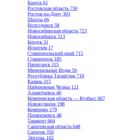
Братск
61
Ростовская область
750
Ростов-на-Дону
303
Шахты
66
Волгодонск
58
Новосибирская область
723
Новосибирск
513
Бердск
31
Искитим
17
Ставропольский край
715
Ставрополь
185
Пятигорск
115
Минеральные Воды
50
Республика Татарстан
710
Казань
315
Набережные Челны
121
Альметьевск
46
Кемеровская область — Кузбасс
667
Новокузнецк
198
Кемерово
179
Прокопьевск
48
Ташкент
664
Саратовская область
648
Саратов
356
Энгельс
102