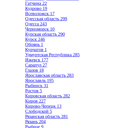
Гатчина
22
Кудрово
19
Всеволожск
17
Одесская область
299
Одесса
243
Черноморск
10
Курская область
290
Курск
246
Обоянь
1
Курчатов
1
Удмуртская Республика
285
Ижевск
177
Сарапул
27
Глазов
18
Ярославская область
283
Ярославль
195
Рыбинск
31
Ростов
5
Кировская область
282
Киров
227
Кирово-Чепецк
13
Слободской
5
Рязанская область
281
Рязань
204
Рыбное
9