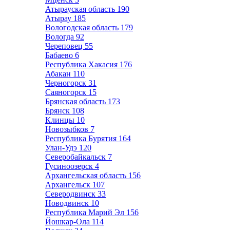
Атырауская область
190
Атырау
185
Вологодская область
179
Вологда
92
Череповец
55
Бабаево
6
Республика Хакасия
176
Абакан
110
Черногорск
31
Саяногорск
15
Брянская область
173
Брянск
108
Клинцы
10
Новозыбков
7
Республика Бурятия
164
Улан-Удэ
120
Северобайкальск
7
Гусиноозерск
4
Архангельская область
156
Архангельск
107
Северодвинск
33
Новодвинск
10
Республика Марий Эл
156
Йошкар-Ола
114