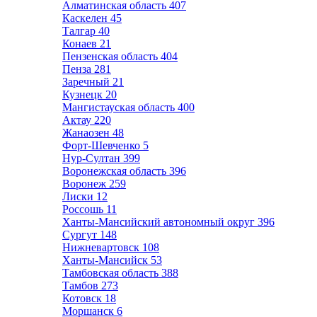
Алматинская область
407
Каскелен
45
Талгар
40
Конаев
21
Пензенская область
404
Пенза
281
Заречный
21
Кузнецк
20
Мангистауская область
400
Актау
220
Жанаозен
48
Форт-Шевченко
5
Нур-Султан
399
Воронежская область
396
Воронеж
259
Лиски
12
Россошь
11
Ханты-Мансийский автономный округ
396
Сургут
148
Нижневартовск
108
Ханты-Мансийск
53
Тамбовская область
388
Тамбов
273
Котовск
18
Моршанск
6