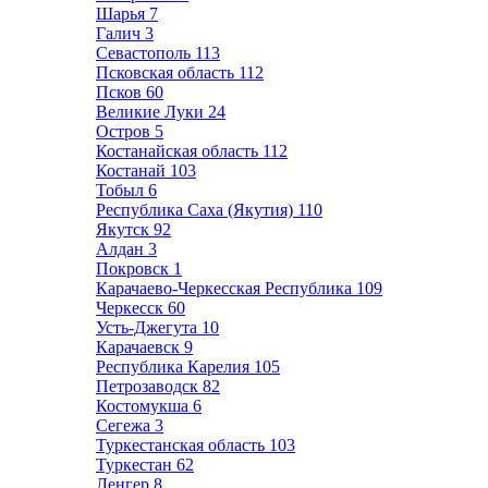
Шарья
7
Галич
3
Севастополь
113
Псковская область
112
Псков
60
Великие Луки
24
Остров
5
Костанайская область
112
Костанай
103
Тобыл
6
Республика Саха (Якутия)
110
Якутск
92
Алдан
3
Покровск
1
Карачаево-Черкесская Республика
109
Черкесск
60
Усть-Джегута
10
Карачаевск
9
Республика Карелия
105
Петрозаводск
82
Костомукша
6
Сегежа
3
Туркестанская область
103
Туркестан
62
Ленгер
8