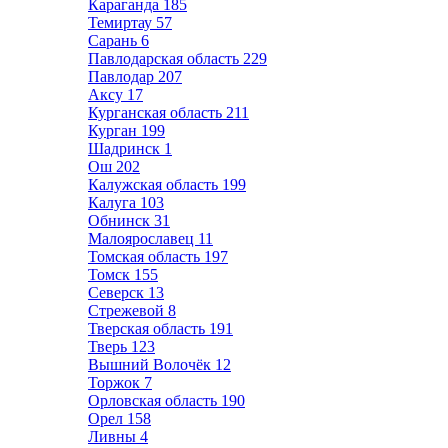
Караганда
185
Темиртау
57
Сарань
6
Павлодарская область
229
Павлодар
207
Аксу
17
Курганская область
211
Курган
199
Шадринск
1
Ош
202
Калужская область
199
Калуга
103
Обнинск
31
Малоярославец
11
Томская область
197
Томск
155
Северск
13
Стрежевой
8
Тверская область
191
Тверь
123
Вышний Волочёк
12
Торжок
7
Орловская область
190
Орел
158
Ливны
4