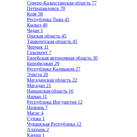
Северо-Казахстанская область
77
Петропавловск
70
Київ
58
Республика Тыва
45
Кызыл
40
Чадан
1
Ошская область
45
Ташкентская область
45
Чирчик
11
Газалкент
7
Еврейская автономная область
30
Биробиджан
29
Республика Калмыкия
27
Элиста
20
Магаданская область
22
Магадан
21
Нарынская область
16
Нарын
11
Республика Ингушетия
12
Назрань
7
Магас
4
Сунжа
1
Чувашская Республика
12
Алатырь
2
Канаш
1