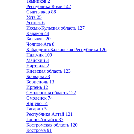
Темников
2
Республика Коми
142
Сыктывкар
86
Ухта
25
Усинск
6
Иссык-Кульская область
127
Каракол
44
Балыкчы
20
Чолпон-Ата
8
Кабардино-Балкарская Республика
126
Нальчик
109
Майский
3
Нарткала
2
Киевская область
123
Бровары
23
Борисполь
13
Ирпень
12
Смоленская область
122
Смоленск
74
Ярцево
14
Гагарин
5
Республика Алтай
121
Горно-Алтайск
37
Костромская область
120
Кострома
91