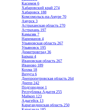
Касимов
6
Хабаровский край
274
Хабаровск
188
Комсомольск-на-Амуре
70
Амурск
3
Астраханская область
270
Астрахань
197
Камызяк
7
Нариманов
4
Ульяновская область
267
Ульяновск
195
Димитровград
36
Барыш
4
Ивановская область
267
Иваново
189
Кохма
18
Вичуга
6
Днепропетровская область
264
Днепр
242
Подгородное
1
Республика Адыгея
255
Майкоп
123
Адыгейск
13
Карагандинская область
250
Караганда
185