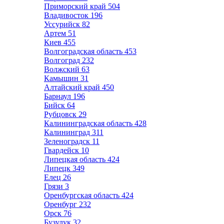
Приморский край
504
Владивосток
196
Уссурийск
82
Артем
51
Киев
455
Волгоградская область
453
Волгоград
232
Волжский
63
Камышин
31
Алтайский край
450
Барнаул
196
Бийск
64
Рубцовск
29
Калининградская область
428
Калининград
311
Зеленоградск
11
Гвардейск
10
Липецкая область
424
Липецк
349
Елец
26
Грязи
3
Оренбургская область
424
Оренбург
232
Орск
76
Бузулук
32