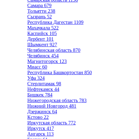
Самара
679
Тольятти
238
Сызрань
52
Республика Дагестан
1109
Махачкала
522
Каспийск
105
Дербент
101
Шымкент
927
Челябинская область
870
Челябинск
454
Магнитогорск
123
Миасс
60
Республика Башкортостан
850
Уфа
324
Стерлитамак
98
Нефтекамск
44
Бишкек
784
Нижегородская область
783
Нижний Новгород
481
Дзержинск
64
Кстово
22
Иркутская область
772
Иркутск
417
Ангарск
113