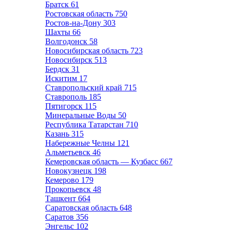
Братск
61
Ростовская область
750
Ростов-на-Дону
303
Шахты
66
Волгодонск
58
Новосибирская область
723
Новосибирск
513
Бердск
31
Искитим
17
Ставропольский край
715
Ставрополь
185
Пятигорск
115
Минеральные Воды
50
Республика Татарстан
710
Казань
315
Набережные Челны
121
Альметьевск
46
Кемеровская область — Кузбасс
667
Новокузнецк
198
Кемерово
179
Прокопьевск
48
Ташкент
664
Саратовская область
648
Саратов
356
Энгельс
102