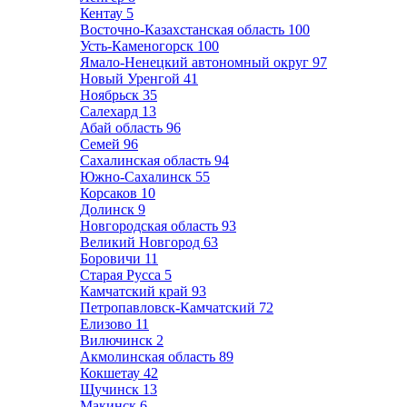
Кентау
5
Восточно-Казахстанская область
100
Усть-Каменогорск
100
Ямало-Ненецкий автономный округ
97
Новый Уренгой
41
Ноябрьск
35
Салехард
13
Абай область
96
Семей
96
Сахалинская область
94
Южно-Сахалинск
55
Корсаков
10
Долинск
9
Новгородская область
93
Великий Новгород
63
Боровичи
11
Старая Русса
5
Камчатский край
93
Петропавловск-Камчатский
72
Елизово
11
Вилючинск
2
Акмолинская область
89
Кокшетау
42
Щучинск
13
Макинск
6