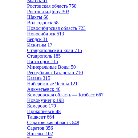
Братск
61
Ростовская область
750
Ростов-на-Дону
303
Шахты
66
Волгодонск
58
Новосибирская область
723
Новосибирск
513
Бердск
31
Искитим
17
Ставропольский край
715
Ставрополь
185
Пятигорск
115
Минеральные Воды
50
Республика Татарстан
710
Казань
315
Набережные Челны
121
Альметьевск
46
Кемеровская область — Кузбасс
667
Новокузнецк
198
Кемерово
179
Прокопьевск
48
Ташкент
664
Саратовская область
648
Саратов
356
Энгельс
102