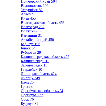
Приморский край
504
Владивосток
196
Уссурийск
82
Артем
51
Киев
455
Волгоградская область
453
Волгоград
232
Волжский
63
Камышин
31
Алтайский край
450
Барнаул
196
Бийск
64
Рубцовск
29
Калининградская область
428
Калининград
311
Зеленоградск
11
Гвардейск
10
Липецкая область
424
Липецк
349
Елец
26
Грязи
3
Оренбургская область
424
Оренбург
232
Орск
76
Бузулук
32