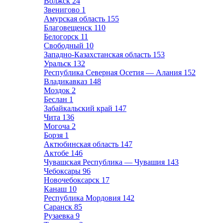
Волжск
24
Звенигово
1
Амурская область
155
Благовещенск
110
Белогорск
11
Свободный
10
Западно-Казахстанская область
153
Уральск
132
Республика Северная Осетия — Алания
152
Владикавказ
148
Моздок
2
Беслан
1
Забайкальский край
147
Чита
136
Могоча
2
Борзя
1
Актюбинская область
147
Актобе
146
Чувашская Республика — Чувашия
143
Чебоксары
96
Новочебоксарск
17
Канаш
10
Республика Мордовия
142
Саранск
85
Рузаевка
9