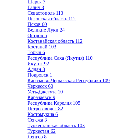
Шарья
7
Галич
3
Севастополь
113
Псковская область
112
Псков
60
Великие Луки
24
Остров
5
Костанайская область
112
Костанай
103
Тобыл
6
Республика Саха (Якутия)
110
Якутск
92
Алдан
3
Покровск
1
Карачаево-Черкесская Республика
109
Черкесск
60
Усть-Джегута
10
Карачаевск
9
Республика Карелия
105
Петрозаводск
82
Костомукша
6
Сегежа
3
Туркестанская область
103
Туркестан
62
Ленгер
8