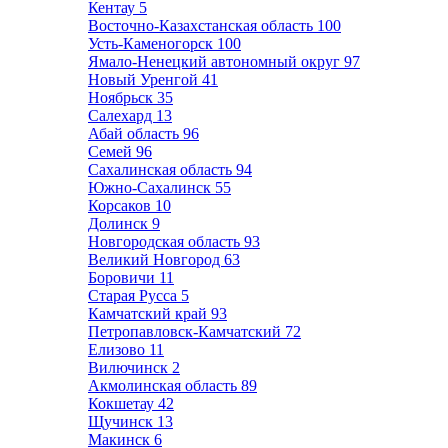
Кентау
5
Восточно-Казахстанская область
100
Усть-Каменогорск
100
Ямало-Ненецкий автономный округ
97
Новый Уренгой
41
Ноябрьск
35
Салехард
13
Абай область
96
Семей
96
Сахалинская область
94
Южно-Сахалинск
55
Корсаков
10
Долинск
9
Новгородская область
93
Великий Новгород
63
Боровичи
11
Старая Русса
5
Камчатский край
93
Петропавловск-Камчатский
72
Елизово
11
Вилючинск
2
Акмолинская область
89
Кокшетау
42
Щучинск
13
Макинск
6