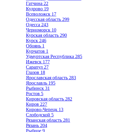
Гатчина
22
Кудрово
19
Всеволожск
17
Одесская область
299
Одесса
243
Черноморск
10
Курская область
290
Курск
246
Обоянь
1
Курчатов
1
Удмуртская Республика
285
Ижевск
177
Сарапул
27
Глазов
18
Ярославская область
283
Ярославль
195
Рыбинск
31
Ростов
5
Кировская область
282
Киров
227
Кирово-Чепецк
13
Слободской
5
Рязанская область
281
Рязань
204
Рыбное
9