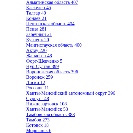
Алматинская область
407
Каскелен
45
Талгар
40
Конаев
21
Пензенская область
404
Пенза
281
Заречный
21
Кузнецк
20
Мангистауская область
400
Актау
220
Жанаозен
48
Форт-Шевченко
5
Нур-Султан
399
Воронежская область
396
Воронеж
259
Лиски
12
Россошь
11
Ханты-Мансийский автономный округ
396
Сургут
148
Нижневартовск
108
Ханты-Мансийск
53
Тамбовская область
388
Тамбов
273
Котовск
18
Моршанск
6