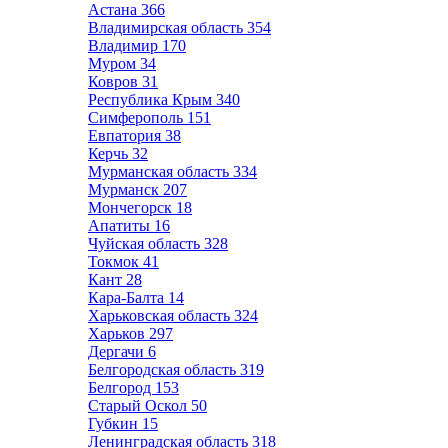
Астана
366
Владимирская область
354
Владимир
170
Муром
34
Ковров
31
Республика Крым
340
Симферополь
151
Евпатория
38
Керчь
32
Мурманская область
334
Мурманск
207
Мончегорск
18
Апатиты
16
Чуйская область
328
Токмок
41
Кант
28
Кара-Балта
14
Харьковская область
324
Харьков
297
Дергачи
6
Белгородская область
319
Белгород
153
Старый Оскол
50
Губкин
15
Ленинградская область
318