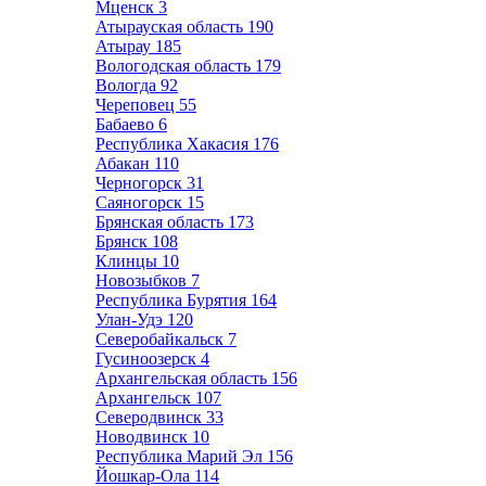
Мценск
3
Атырауская область
190
Атырау
185
Вологодская область
179
Вологда
92
Череповец
55
Бабаево
6
Республика Хакасия
176
Абакан
110
Черногорск
31
Саяногорск
15
Брянская область
173
Брянск
108
Клинцы
10
Новозыбков
7
Республика Бурятия
164
Улан-Удэ
120
Северобайкальск
7
Гусиноозерск
4
Архангельская область
156
Архангельск
107
Северодвинск
33
Новодвинск
10
Республика Марий Эл
156
Йошкар-Ола
114