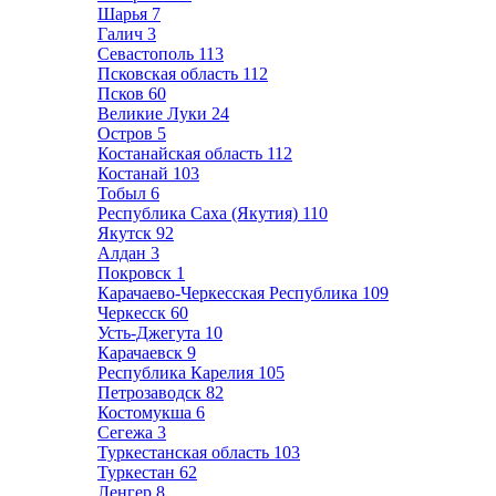
Шарья
7
Галич
3
Севастополь
113
Псковская область
112
Псков
60
Великие Луки
24
Остров
5
Костанайская область
112
Костанай
103
Тобыл
6
Республика Саха (Якутия)
110
Якутск
92
Алдан
3
Покровск
1
Карачаево-Черкесская Республика
109
Черкесск
60
Усть-Джегута
10
Карачаевск
9
Республика Карелия
105
Петрозаводск
82
Костомукша
6
Сегежа
3
Туркестанская область
103
Туркестан
62
Ленгер
8