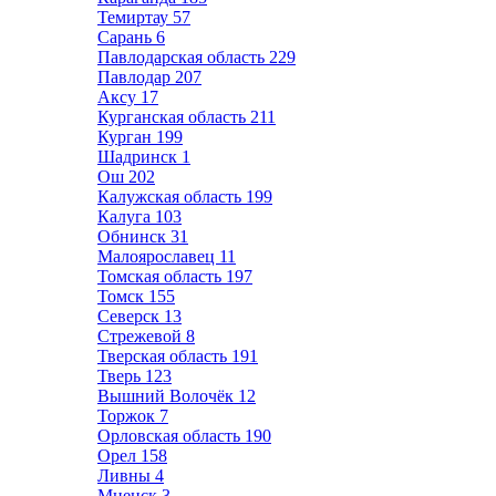
Темиртау
57
Сарань
6
Павлодарская область
229
Павлодар
207
Аксу
17
Курганская область
211
Курган
199
Шадринск
1
Ош
202
Калужская область
199
Калуга
103
Обнинск
31
Малоярославец
11
Томская область
197
Томск
155
Северск
13
Стрежевой
8
Тверская область
191
Тверь
123
Вышний Волочёк
12
Торжок
7
Орловская область
190
Орел
158
Ливны
4
Мценск
3