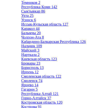
Темников
2
Республика Коми
142
Сыктывкар
86
Ухта
25
Усинск
6
Иссык-Кульская область
127
Каракол
44
Балыкчы
20
Чолпон-Ата
8
Кабардино-Балкарская Республика
126
Нальчик
109
Майский
3
Нарткала
2
Киевская область
123
Бровары
23
Борисполь
13
Ирпень
12
Смоленская область
122
Смоленск
74
Ярцево
14
Гагарин
5
Республика Алтай
121
Горно-Алтайск
37
Костромская область
120
Кострома
91