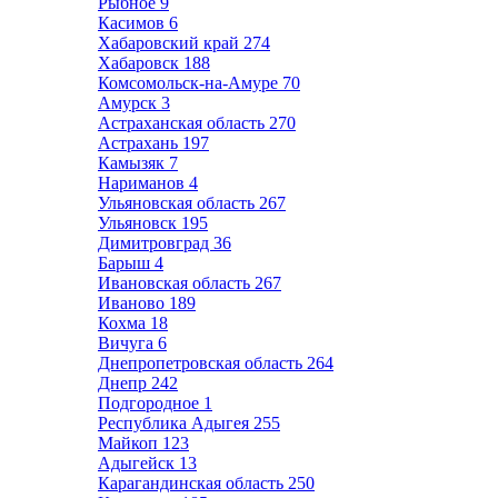
Рыбное
9
Касимов
6
Хабаровский край
274
Хабаровск
188
Комсомольск-на-Амуре
70
Амурск
3
Астраханская область
270
Астрахань
197
Камызяк
7
Нариманов
4
Ульяновская область
267
Ульяновск
195
Димитровград
36
Барыш
4
Ивановская область
267
Иваново
189
Кохма
18
Вичуга
6
Днепропетровская область
264
Днепр
242
Подгородное
1
Республика Адыгея
255
Майкоп
123
Адыгейск
13
Карагандинская область
250