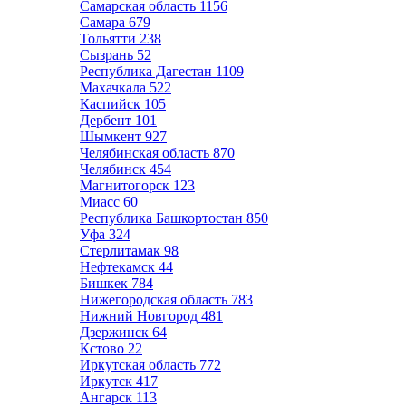
Самарская область
1156
Самара
679
Тольятти
238
Сызрань
52
Республика Дагестан
1109
Махачкала
522
Каспийск
105
Дербент
101
Шымкент
927
Челябинская область
870
Челябинск
454
Магнитогорск
123
Миасс
60
Республика Башкортостан
850
Уфа
324
Стерлитамак
98
Нефтекамск
44
Бишкек
784
Нижегородская область
783
Нижний Новгород
481
Дзержинск
64
Кстово
22
Иркутская область
772
Иркутск
417
Ангарск
113