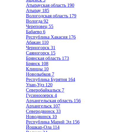
Атырауская область
190
Атырау
185
Вологодская область
179
Вологда
92
Череповец
55
Бабаево
6
Республика Хакасия
176
Абакан
110
Черногорск
31
Саяногорск
15
Брянская область
173
Брянск
108
Клинцы
10
Новозыбков
7
Республика Бурятия
164
Улан-Удэ
120
Северобайкальск
7
Гусиноозерск
4
Архангельская область
156
Архангельск
107
Северодвинск
33
Новодвинск
10
Республика Марий Эл
156
Йошкар-Ола
114