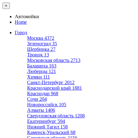
×
Автомойки
Home
Город
Москва
4372
Зеленоград
35
Щербинка
27
Троицк
13
Московская область
2713
Балашиха
163
Люберцы
121
Химки
111
Санкт-Петербург
2012
Краснодарский край
1881
Краснодар
968
Сочи
204
Новороссийск
105
Алматы
1406
Свердловская область
1208
Екатеринбург
594
Нижний Тагил
158
Каменск-Уральский
68
Самарская область
1156