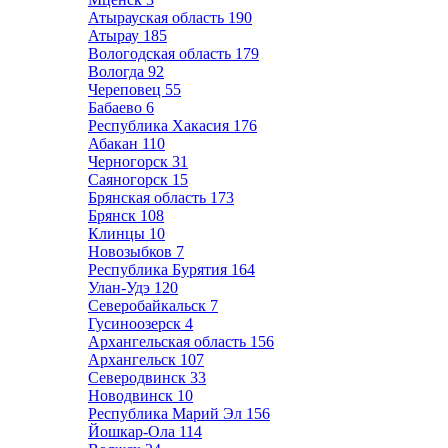
Атырауская область
190
Атырау
185
Вологодская область
179
Вологда
92
Череповец
55
Бабаево
6
Республика Хакасия
176
Абакан
110
Черногорск
31
Саяногорск
15
Брянская область
173
Брянск
108
Клинцы
10
Новозыбков
7
Республика Бурятия
164
Улан-Удэ
120
Северобайкальск
7
Гусиноозерск
4
Архангельская область
156
Архангельск
107
Северодвинск
33
Новодвинск
10
Республика Марий Эл
156
Йошкар-Ола
114