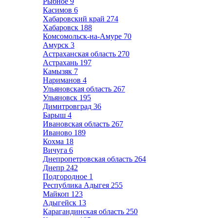
Рыбное
9
Касимов
6
Хабаровский край
274
Хабаровск
188
Комсомольск-на-Амуре
70
Амурск
3
Астраханская область
270
Астрахань
197
Камызяк
7
Нариманов
4
Ульяновская область
267
Ульяновск
195
Димитровград
36
Барыш
4
Ивановская область
267
Иваново
189
Кохма
18
Вичуга
6
Днепропетровская область
264
Днепр
242
Подгородное
1
Республика Адыгея
255
Майкоп
123
Адыгейск
13
Карагандинская область
250