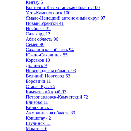
Кентау
5
Восточно-Казахстанская область
100
Усть-Каменогорск
100
Ямало-Ненецкий автономный округ
97
Новый Уренгой
41
Ноябрьск
35
Салехард
13
Абай область
96
Семей
96
Сахалинская область
94
Южно-Сахалинск
55
Корсаков
10
Долинск
9
Новгородская область
93
Великий Новгород
63
Боровичи
11
Старая Русса
5
Камчатский край
93
Петропавловск-Камчатский
72
Елизово
11
Вилючинск
2
Акмолинская область
89
Кокшетау
42
Щучинск
13
Макинск
6