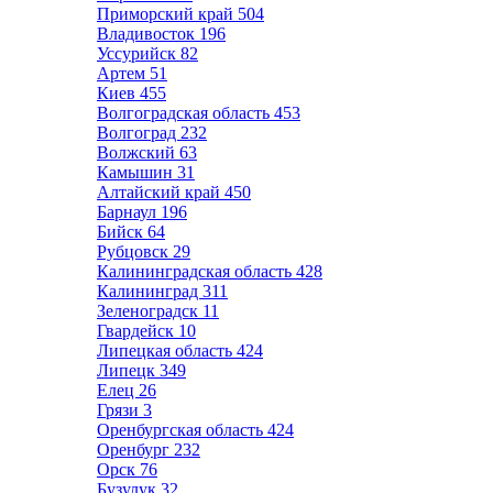
Приморский край
504
Владивосток
196
Уссурийск
82
Артем
51
Киев
455
Волгоградская область
453
Волгоград
232
Волжский
63
Камышин
31
Алтайский край
450
Барнаул
196
Бийск
64
Рубцовск
29
Калининградская область
428
Калининград
311
Зеленоградск
11
Гвардейск
10
Липецкая область
424
Липецк
349
Елец
26
Грязи
3
Оренбургская область
424
Оренбург
232
Орск
76
Бузулук
32