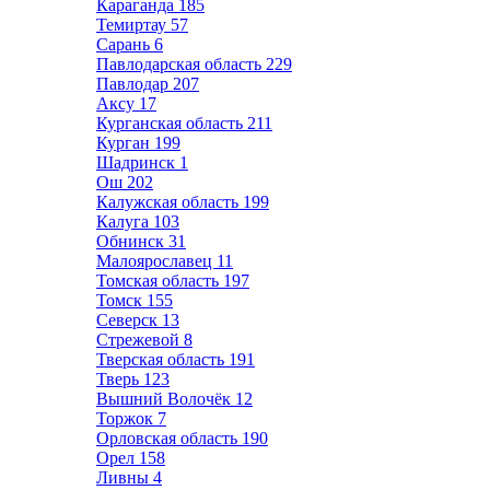
Караганда
185
Темиртау
57
Сарань
6
Павлодарская область
229
Павлодар
207
Аксу
17
Курганская область
211
Курган
199
Шадринск
1
Ош
202
Калужская область
199
Калуга
103
Обнинск
31
Малоярославец
11
Томская область
197
Томск
155
Северск
13
Стрежевой
8
Тверская область
191
Тверь
123
Вышний Волочёк
12
Торжок
7
Орловская область
190
Орел
158
Ливны
4