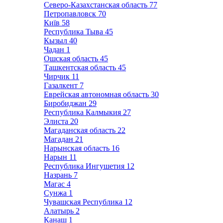
Северо-Казахстанская область
77
Петропавловск
70
Київ
58
Республика Тыва
45
Кызыл
40
Чадан
1
Ошская область
45
Ташкентская область
45
Чирчик
11
Газалкент
7
Еврейская автономная область
30
Биробиджан
29
Республика Калмыкия
27
Элиста
20
Магаданская область
22
Магадан
21
Нарынская область
16
Нарын
11
Республика Ингушетия
12
Назрань
7
Магас
4
Сунжа
1
Чувашская Республика
12
Алатырь
2
Канаш
1