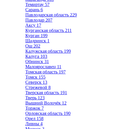
Темиртау
57
Сарань
6
Павлодарская область
229
Павлодар
207
Аксу
17
Курганская область
211
Курган
199
Шадринск
1
Ош
202
Калужская область
199
Калуга
103
Обнинск
31
Малоярославец
11
Томская область
197
Томск
155
Северск
13
Стрежевой
8
Тверская область
191
Тверь
123
Вышний Волочёк
12
Торжок
7
Орловская область
190
Орел
158
Ливны
4
Мценск
3