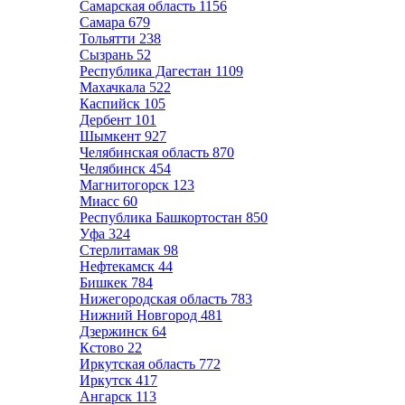
Самарская область
1156
Самара
679
Тольятти
238
Сызрань
52
Республика Дагестан
1109
Махачкала
522
Каспийск
105
Дербент
101
Шымкент
927
Челябинская область
870
Челябинск
454
Магнитогорск
123
Миасс
60
Республика Башкортостан
850
Уфа
324
Стерлитамак
98
Нефтекамск
44
Бишкек
784
Нижегородская область
783
Нижний Новгород
481
Дзержинск
64
Кстово
22
Иркутская область
772
Иркутск
417
Ангарск
113