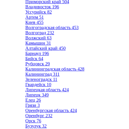
Приморский край
504
Владивосток
196
Уссурийск
82
Артем
51
Киев
455
Волгоградская область
453
Волгоград
232
Волжский
63
Камышин
31
Алтайский край
450
Барнаул
196
Бийск
64
Рубцовск
29
Калининградская область
428
Калининград
311
Зеленоградск
11
Гвардейск
10
Липецкая область
424
Липецк
349
Елец
26
Грязи
3
Оренбургская область
424
Оренбург
232
Орск
76
Бузулук
32