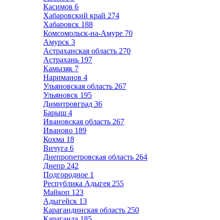
Касимов
6
Хабаровский край
274
Хабаровск
188
Комсомольск-на-Амуре
70
Амурск
3
Астраханская область
270
Астрахань
197
Камызяк
7
Нариманов
4
Ульяновская область
267
Ульяновск
195
Димитровград
36
Барыш
4
Ивановская область
267
Иваново
189
Кохма
18
Вичуга
6
Днепропетровская область
264
Днепр
242
Подгородное
1
Республика Адыгея
255
Майкоп
123
Адыгейск
13
Карагандинская область
250
Караганда
185