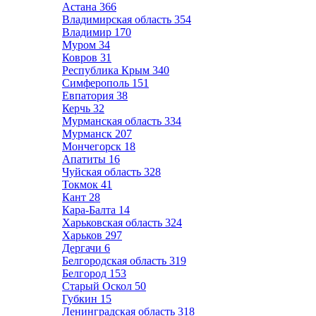
Астана
366
Владимирская область
354
Владимир
170
Муром
34
Ковров
31
Республика Крым
340
Симферополь
151
Евпатория
38
Керчь
32
Мурманская область
334
Мурманск
207
Мончегорск
18
Апатиты
16
Чуйская область
328
Токмок
41
Кант
28
Кара-Балта
14
Харьковская область
324
Харьков
297
Дергачи
6
Белгородская область
319
Белгород
153
Старый Оскол
50
Губкин
15
Ленинградская область
318