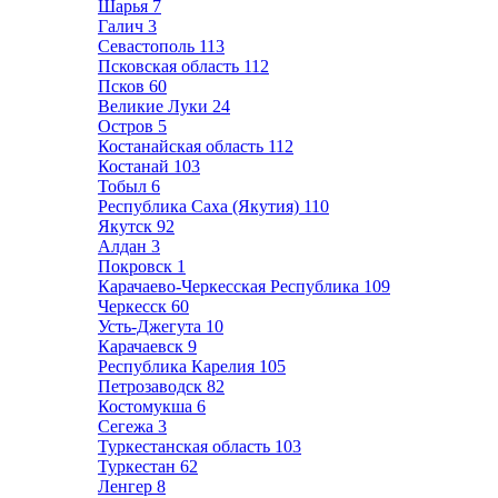
Шарья
7
Галич
3
Севастополь
113
Псковская область
112
Псков
60
Великие Луки
24
Остров
5
Костанайская область
112
Костанай
103
Тобыл
6
Республика Саха (Якутия)
110
Якутск
92
Алдан
3
Покровск
1
Карачаево-Черкесская Республика
109
Черкесск
60
Усть-Джегута
10
Карачаевск
9
Республика Карелия
105
Петрозаводск
82
Костомукша
6
Сегежа
3
Туркестанская область
103
Туркестан
62
Ленгер
8