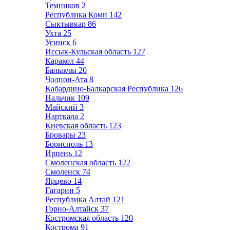
Темников
2
Республика Коми
142
Сыктывкар
86
Ухта
25
Усинск
6
Иссык-Кульская область
127
Каракол
44
Балыкчы
20
Чолпон-Ата
8
Кабардино-Балкарская Республика
126
Нальчик
109
Майский
3
Нарткала
2
Киевская область
123
Бровары
23
Борисполь
13
Ирпень
12
Смоленская область
122
Смоленск
74
Ярцево
14
Гагарин
5
Республика Алтай
121
Горно-Алтайск
37
Костромская область
120
Кострома
91