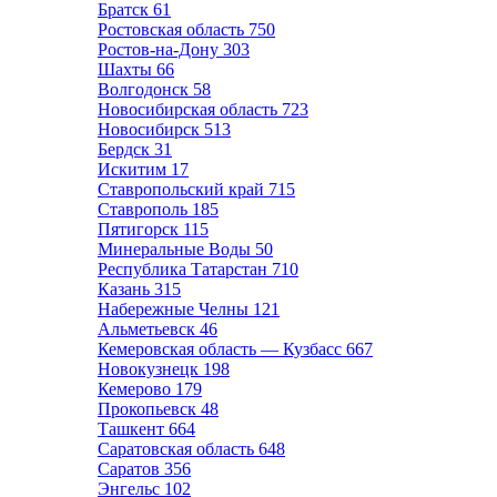
Братск
61
Ростовская область
750
Ростов-на-Дону
303
Шахты
66
Волгодонск
58
Новосибирская область
723
Новосибирск
513
Бердск
31
Искитим
17
Ставропольский край
715
Ставрополь
185
Пятигорск
115
Минеральные Воды
50
Республика Татарстан
710
Казань
315
Набережные Челны
121
Альметьевск
46
Кемеровская область — Кузбасс
667
Новокузнецк
198
Кемерово
179
Прокопьевск
48
Ташкент
664
Саратовская область
648
Саратов
356
Энгельс
102