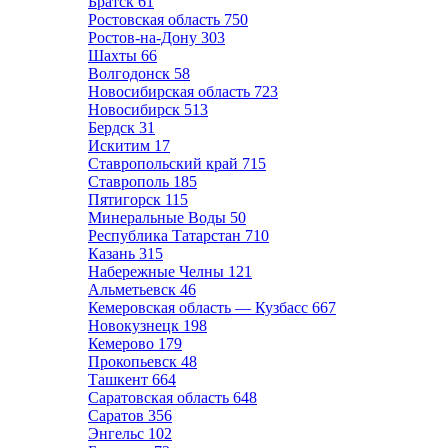
Братск
61
Ростовская область
750
Ростов-на-Дону
303
Шахты
66
Волгодонск
58
Новосибирская область
723
Новосибирск
513
Бердск
31
Искитим
17
Ставропольский край
715
Ставрополь
185
Пятигорск
115
Минеральные Воды
50
Республика Татарстан
710
Казань
315
Набережные Челны
121
Альметьевск
46
Кемеровская область — Кузбасс
667
Новокузнецк
198
Кемерово
179
Прокопьевск
48
Ташкент
664
Саратовская область
648
Саратов
356
Энгельс
102