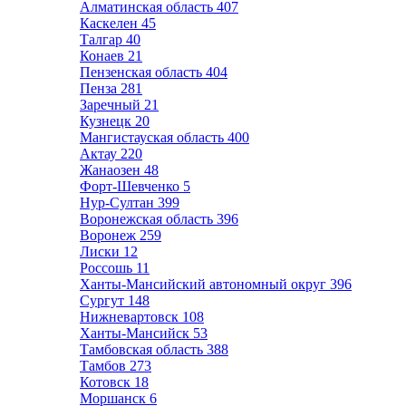
Алматинская область
407
Каскелен
45
Талгар
40
Конаев
21
Пензенская область
404
Пенза
281
Заречный
21
Кузнецк
20
Мангистауская область
400
Актау
220
Жанаозен
48
Форт-Шевченко
5
Нур-Султан
399
Воронежская область
396
Воронеж
259
Лиски
12
Россошь
11
Ханты-Мансийский автономный округ
396
Сургут
148
Нижневартовск
108
Ханты-Мансийск
53
Тамбовская область
388
Тамбов
273
Котовск
18
Моршанск
6