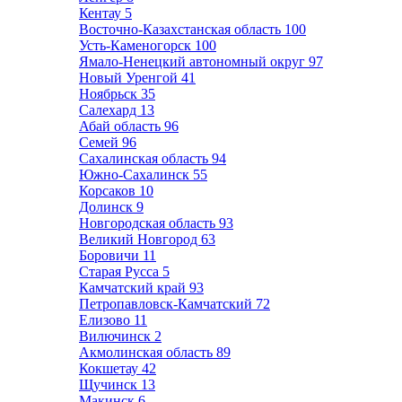
Кентау
5
Восточно-Казахстанская область
100
Усть-Каменогорск
100
Ямало-Ненецкий автономный округ
97
Новый Уренгой
41
Ноябрьск
35
Салехард
13
Абай область
96
Семей
96
Сахалинская область
94
Южно-Сахалинск
55
Корсаков
10
Долинск
9
Новгородская область
93
Великий Новгород
63
Боровичи
11
Старая Русса
5
Камчатский край
93
Петропавловск-Камчатский
72
Елизово
11
Вилючинск
2
Акмолинская область
89
Кокшетау
42
Щучинск
13
Макинск
6