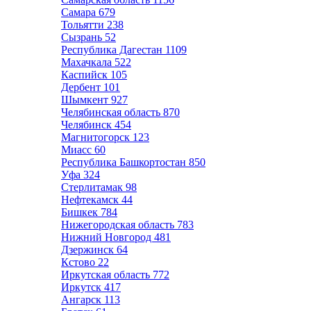
Самара
679
Тольятти
238
Сызрань
52
Республика Дагестан
1109
Махачкала
522
Каспийск
105
Дербент
101
Шымкент
927
Челябинская область
870
Челябинск
454
Магнитогорск
123
Миасс
60
Республика Башкортостан
850
Уфа
324
Стерлитамак
98
Нефтекамск
44
Бишкек
784
Нижегородская область
783
Нижний Новгород
481
Дзержинск
64
Кстово
22
Иркутская область
772
Иркутск
417
Ангарск
113