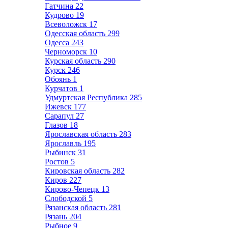
Гатчина
22
Кудрово
19
Всеволожск
17
Одесская область
299
Одесса
243
Черноморск
10
Курская область
290
Курск
246
Обоянь
1
Курчатов
1
Удмуртская Республика
285
Ижевск
177
Сарапул
27
Глазов
18
Ярославская область
283
Ярославль
195
Рыбинск
31
Ростов
5
Кировская область
282
Киров
227
Кирово-Чепецк
13
Слободской
5
Рязанская область
281
Рязань
204
Рыбное
9