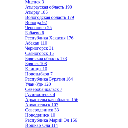
Мценск
3
Атырауская область
190
Атырау
185
Вологодская область
179
Вологда
92
Череповец
55
Бабаево
6
Республика Хакасия
176
Абакан
110
Черногорск
31
Саяногорск
15
Брянская область
173
Брянск
108
Клинцы
10
Новозыбков
7
Республика Бурятия
164
Улан-Удэ
120
Северобайкальск
7
Гусиноозерск
4
Архангельская область
156
Архангельск
107
Северодвинск
33
Новодвинск
10
Республика Марий Эл
156
Йошкар-Ола
114