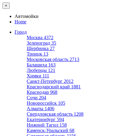
×
Автомойки
Home
Город
Москва
4372
Зеленоград
35
Щербинка
27
Троицк
13
Московская область
2713
Балашиха
163
Люберцы
121
Химки
111
Санкт-Петербург
2012
Краснодарский край
1881
Краснодар
968
Сочи
204
Новороссийск
105
Алматы
1406
Свердловская область
1208
Екатеринбург
594
Нижний Тагил
158
Каменск-Уральский
68
Самарская область
1156