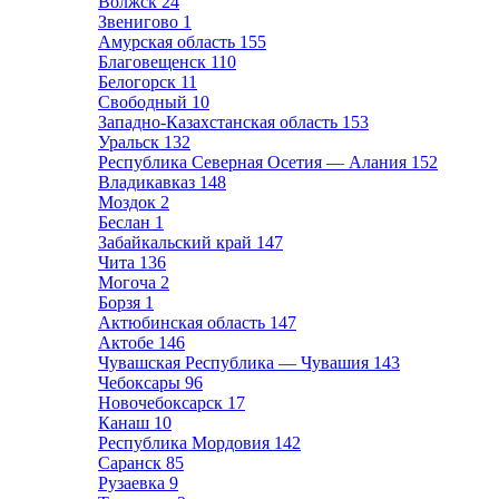
Волжск
24
Звенигово
1
Амурская область
155
Благовещенск
110
Белогорск
11
Свободный
10
Западно-Казахстанская область
153
Уральск
132
Республика Северная Осетия — Алания
152
Владикавказ
148
Моздок
2
Беслан
1
Забайкальский край
147
Чита
136
Могоча
2
Борзя
1
Актюбинская область
147
Актобе
146
Чувашская Республика — Чувашия
143
Чебоксары
96
Новочебоксарск
17
Канаш
10
Республика Мордовия
142
Саранск
85
Рузаевка
9