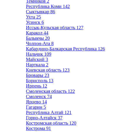
Темников
2
Республика Коми
142
Сыктывкар
86
Ухта
25
Усинск
6
Иссык-Кульская область
127
Каракол
44
Балыкчы
20
Чолпон-Ата
8
Кабардино-Балкарская Республика
126
Нальчик
109
Майский
3
Нарткала
2
Киевская область
123
Бровары
23
Борисполь
13
Ирпень
12
Смоленская область
122
Смоленск
74
Ярцево
14
Гагарин
5
Республика Алтай
121
Горно-Алтайск
37
Костромская область
120
Кострома
91