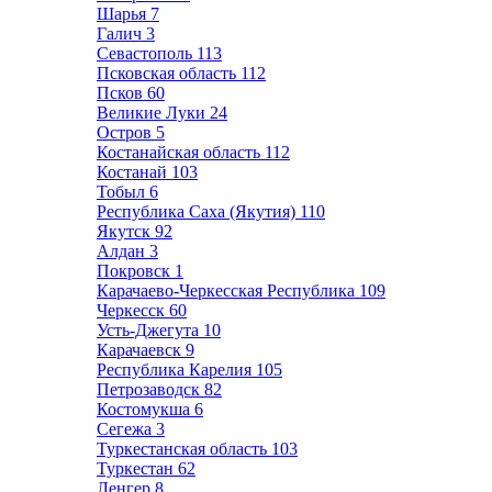
Шарья
7
Галич
3
Севастополь
113
Псковская область
112
Псков
60
Великие Луки
24
Остров
5
Костанайская область
112
Костанай
103
Тобыл
6
Республика Саха (Якутия)
110
Якутск
92
Алдан
3
Покровск
1
Карачаево-Черкесская Республика
109
Черкесск
60
Усть-Джегута
10
Карачаевск
9
Республика Карелия
105
Петрозаводск
82
Костомукша
6
Сегежа
3
Туркестанская область
103
Туркестан
62
Ленгер
8