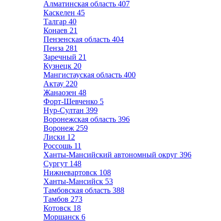
Алматинская область
407
Каскелен
45
Талгар
40
Конаев
21
Пензенская область
404
Пенза
281
Заречный
21
Кузнецк
20
Мангистауская область
400
Актау
220
Жанаозен
48
Форт-Шевченко
5
Нур-Султан
399
Воронежская область
396
Воронеж
259
Лиски
12
Россошь
11
Ханты-Мансийский автономный округ
396
Сургут
148
Нижневартовск
108
Ханты-Мансийск
53
Тамбовская область
388
Тамбов
273
Котовск
18
Моршанск
6