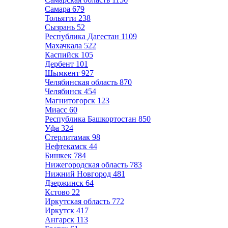
Самара
679
Тольятти
238
Сызрань
52
Республика Дагестан
1109
Махачкала
522
Каспийск
105
Дербент
101
Шымкент
927
Челябинская область
870
Челябинск
454
Магнитогорск
123
Миасс
60
Республика Башкортостан
850
Уфа
324
Стерлитамак
98
Нефтекамск
44
Бишкек
784
Нижегородская область
783
Нижний Новгород
481
Дзержинск
64
Кстово
22
Иркутская область
772
Иркутск
417
Ангарск
113