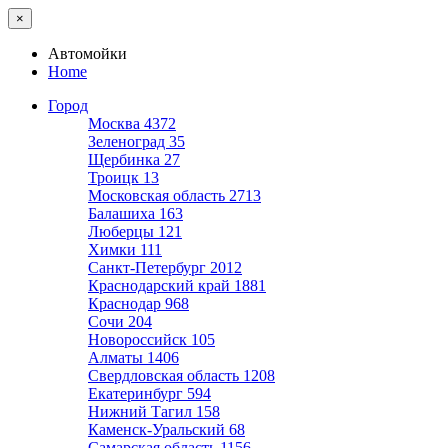
×
Автомойки
Home
Город
Москва
4372
Зеленоград
35
Щербинка
27
Троицк
13
Московская область
2713
Балашиха
163
Люберцы
121
Химки
111
Санкт-Петербург
2012
Краснодарский край
1881
Краснодар
968
Сочи
204
Новороссийск
105
Алматы
1406
Свердловская область
1208
Екатеринбург
594
Нижний Тагил
158
Каменск-Уральский
68
Самарская область
1156