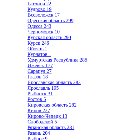
Гатчина
22
Кудрово
19
Всеволожск
17
Одесская область
299
Одесса
243
Черноморск
10
Курская область
290
Курск
246
Обоянь
1
Курчатов
1
Удмуртская Республика
285
Ижевск
177
Сарапул
27
Глазов
18
Ярославская область
283
Ярославль
195
Рыбинск
31
Ростов
5
Кировская область
282
Киров
227
Кирово-Чепецк
13
Слободской
5
Рязанская область
281
Рязань
204
Рыбное
9