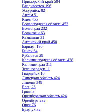
Приморский край
504
Владивосток
196
Уссурийск
82
Артем
51
Киев
455
Волгоградская область
453
Волгоград
232
Волжский
63
Камышин
31
Алтайский край
450
Барнаул
196
Бийск
64
Рубцовск
29
Калининградская область
428
Калининград
311
Зеленоградск
11
Гвардейск
10
Липецкая область
424
Липецк
349
Елец
26
Грязи
3
Оренбургская область
424
Оренбург
232
Орск
76
Бузулук
32