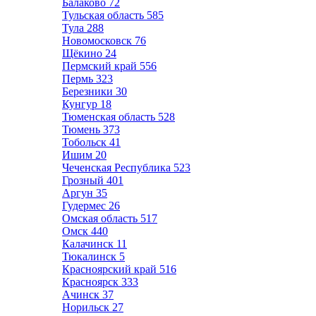
Балаково
72
Тульская область
585
Тула
288
Новомосковск
76
Щёкино
24
Пермский край
556
Пермь
323
Березники
30
Кунгур
18
Тюменская область
528
Тюмень
373
Тобольск
41
Ишим
20
Чеченская Республика
523
Грозный
401
Аргун
35
Гудермес
26
Омская область
517
Омск
440
Калачинск
11
Тюкалинск
5
Красноярский край
516
Красноярск
333
Ачинск
37
Норильск
27