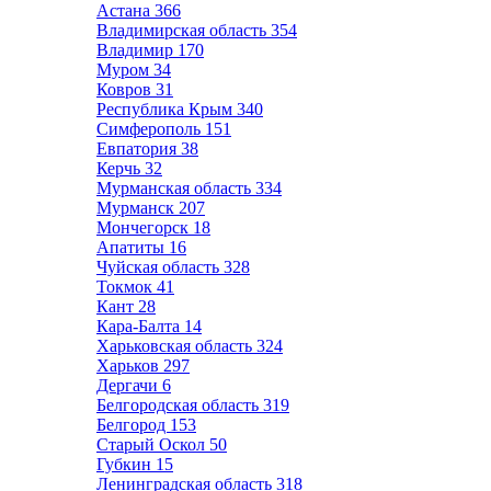
Астана
366
Владимирская область
354
Владимир
170
Муром
34
Ковров
31
Республика Крым
340
Симферополь
151
Евпатория
38
Керчь
32
Мурманская область
334
Мурманск
207
Мончегорск
18
Апатиты
16
Чуйская область
328
Токмок
41
Кант
28
Кара-Балта
14
Харьковская область
324
Харьков
297
Дергачи
6
Белгородская область
319
Белгород
153
Старый Оскол
50
Губкин
15
Ленинградская область
318