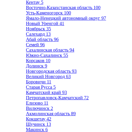
Кентау
5
Восточно-Казахстанская область
100
Усть-Каменогорск
100
Ямало-Ненецкий автономный округ
97
Новый Уренгой
41
Ноябрьск
35
Салехард
13
Абай область
96
Семей
96
Сахалинская область
94
Южно-Сахалинск
55
Корсаков
10
Долинск
9
Новгородская область
93
Великий Новгород
63
Боровичи
11
Старая Русса
5
Камчатский край
93
Петропавловск-Камчатский
72
Елизово
11
Вилючинск
2
Акмолинская область
89
Кокшетау
42
Щучинск
13
Макинск
6