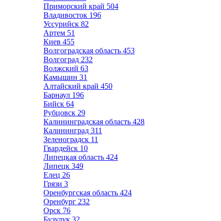
Приморский край
504
Владивосток
196
Уссурийск
82
Артем
51
Киев
455
Волгоградская область
453
Волгоград
232
Волжский
63
Камышин
31
Алтайский край
450
Барнаул
196
Бийск
64
Рубцовск
29
Калининградская область
428
Калининград
311
Зеленоградск
11
Гвардейск
10
Липецкая область
424
Липецк
349
Елец
26
Грязи
3
Оренбургская область
424
Оренбург
232
Орск
76
Бузулук
32