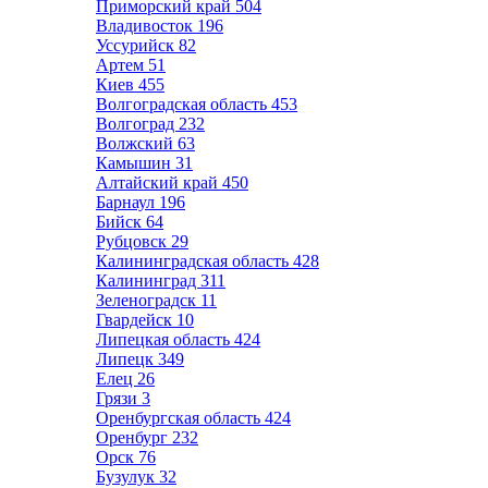
Приморский край
504
Владивосток
196
Уссурийск
82
Артем
51
Киев
455
Волгоградская область
453
Волгоград
232
Волжский
63
Камышин
31
Алтайский край
450
Барнаул
196
Бийск
64
Рубцовск
29
Калининградская область
428
Калининград
311
Зеленоградск
11
Гвардейск
10
Липецкая область
424
Липецк
349
Елец
26
Грязи
3
Оренбургская область
424
Оренбург
232
Орск
76
Бузулук
32