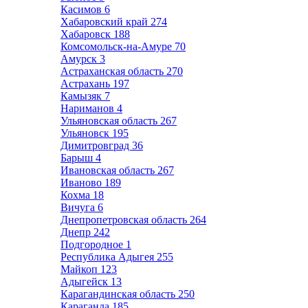
Касимов
6
Хабаровский край
274
Хабаровск
188
Комсомольск-на-Амуре
70
Амурск
3
Астраханская область
270
Астрахань
197
Камызяк
7
Нариманов
4
Ульяновская область
267
Ульяновск
195
Димитровград
36
Барыш
4
Ивановская область
267
Иваново
189
Кохма
18
Вичуга
6
Днепропетровская область
264
Днепр
242
Подгородное
1
Республика Адыгея
255
Майкоп
123
Адыгейск
13
Карагандинская область
250
Караганда
185