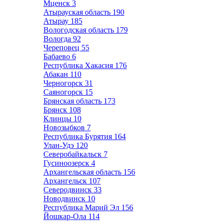
Мценск
3
Атырауская область
190
Атырау
185
Вологодская область
179
Вологда
92
Череповец
55
Бабаево
6
Республика Хакасия
176
Абакан
110
Черногорск
31
Саяногорск
15
Брянская область
173
Брянск
108
Клинцы
10
Новозыбков
7
Республика Бурятия
164
Улан-Удэ
120
Северобайкальск
7
Гусиноозерск
4
Архангельская область
156
Архангельск
107
Северодвинск
33
Новодвинск
10
Республика Марий Эл
156
Йошкар-Ола
114