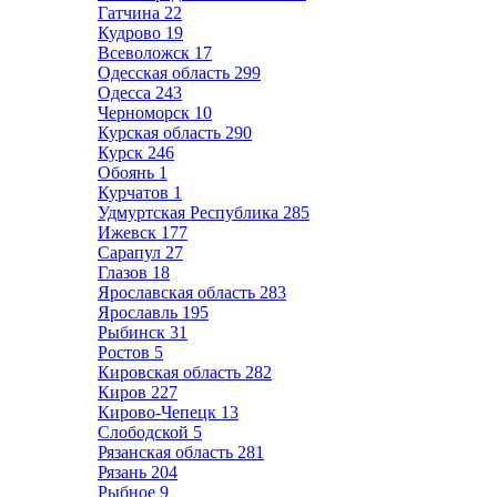
Гатчина
22
Кудрово
19
Всеволожск
17
Одесская область
299
Одесса
243
Черноморск
10
Курская область
290
Курск
246
Обоянь
1
Курчатов
1
Удмуртская Республика
285
Ижевск
177
Сарапул
27
Глазов
18
Ярославская область
283
Ярославль
195
Рыбинск
31
Ростов
5
Кировская область
282
Киров
227
Кирово-Чепецк
13
Слободской
5
Рязанская область
281
Рязань
204
Рыбное
9