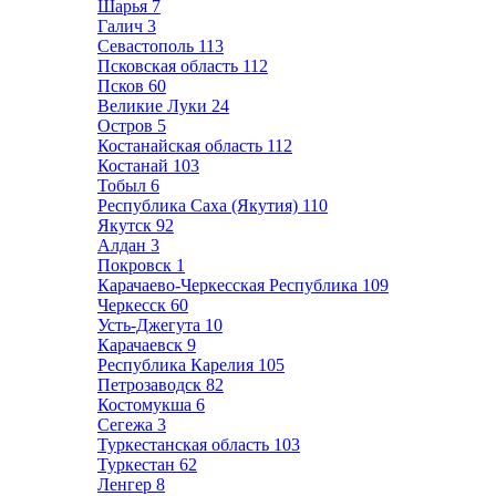
Шарья
7
Галич
3
Севастополь
113
Псковская область
112
Псков
60
Великие Луки
24
Остров
5
Костанайская область
112
Костанай
103
Тобыл
6
Республика Саха (Якутия)
110
Якутск
92
Алдан
3
Покровск
1
Карачаево-Черкесская Республика
109
Черкесск
60
Усть-Джегута
10
Карачаевск
9
Республика Карелия
105
Петрозаводск
82
Костомукша
6
Сегежа
3
Туркестанская область
103
Туркестан
62
Ленгер
8