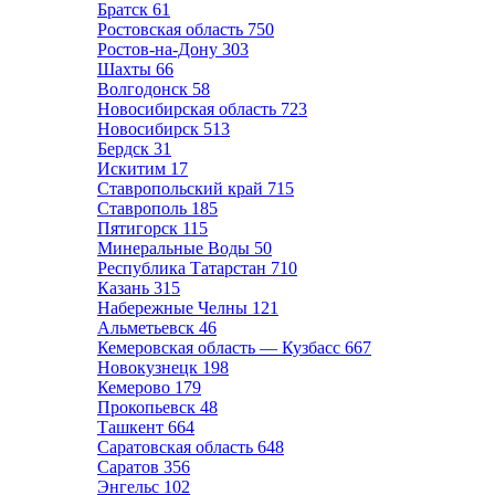
Братск
61
Ростовская область
750
Ростов-на-Дону
303
Шахты
66
Волгодонск
58
Новосибирская область
723
Новосибирск
513
Бердск
31
Искитим
17
Ставропольский край
715
Ставрополь
185
Пятигорск
115
Минеральные Воды
50
Республика Татарстан
710
Казань
315
Набережные Челны
121
Альметьевск
46
Кемеровская область — Кузбасс
667
Новокузнецк
198
Кемерово
179
Прокопьевск
48
Ташкент
664
Саратовская область
648
Саратов
356
Энгельс
102