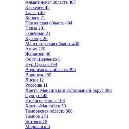
Алматинская область
407
Каскелен
45
Талгар
40
Конаев
21
Пензенская область
404
Пенза
281
Заречный
21
Кузнецк
20
Мангистауская область
400
Актау
220
Жанаозен
48
Форт-Шевченко
5
Нур-Султан
399
Воронежская область
396
Воронеж
259
Лиски
12
Россошь
11
Ханты-Мансийский автономный округ
396
Сургут
148
Нижневартовск
108
Ханты-Мансийск
53
Тамбовская область
388
Тамбов
273
Котовск
18
Моршанск
6