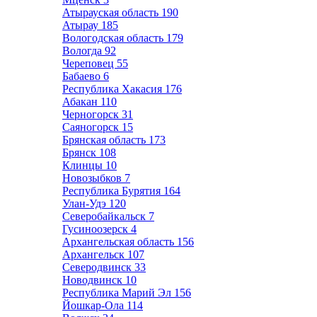
Атырауская область
190
Атырау
185
Вологодская область
179
Вологда
92
Череповец
55
Бабаево
6
Республика Хакасия
176
Абакан
110
Черногорск
31
Саяногорск
15
Брянская область
173
Брянск
108
Клинцы
10
Новозыбков
7
Республика Бурятия
164
Улан-Удэ
120
Северобайкальск
7
Гусиноозерск
4
Архангельская область
156
Архангельск
107
Северодвинск
33
Новодвинск
10
Республика Марий Эл
156
Йошкар-Ола
114