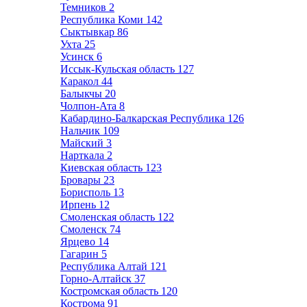
Темников
2
Республика Коми
142
Сыктывкар
86
Ухта
25
Усинск
6
Иссык-Кульская область
127
Каракол
44
Балыкчы
20
Чолпон-Ата
8
Кабардино-Балкарская Республика
126
Нальчик
109
Майский
3
Нарткала
2
Киевская область
123
Бровары
23
Борисполь
13
Ирпень
12
Смоленская область
122
Смоленск
74
Ярцево
14
Гагарин
5
Республика Алтай
121
Горно-Алтайск
37
Костромская область
120
Кострома
91