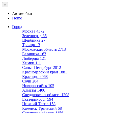
×
Автомойки
Home
Город
Москва
4372
Зеленоград
35
Щербинка
27
Троицк
13
Московская область
2713
Балашиха
163
Люберцы
121
Химки
111
Санкт-Петербург
2012
Краснодарский край
1881
Краснодар
968
Сочи
204
Новороссийск
105
Алматы
1406
Свердловская область
1208
Екатеринбург
594
Нижний Тагил
158
Каменск-Уральский
68
Самарская область
1156