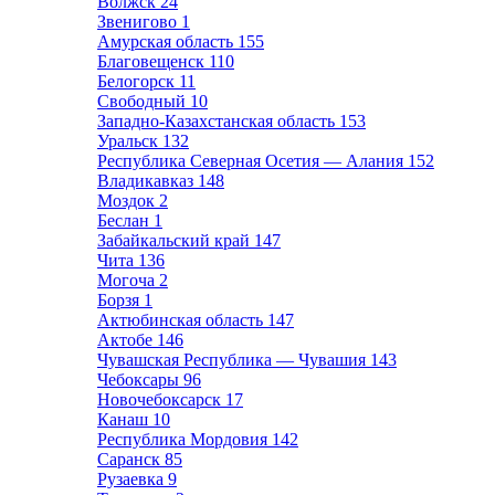
Волжск
24
Звенигово
1
Амурская область
155
Благовещенск
110
Белогорск
11
Свободный
10
Западно-Казахстанская область
153
Уральск
132
Республика Северная Осетия — Алания
152
Владикавказ
148
Моздок
2
Беслан
1
Забайкальский край
147
Чита
136
Могоча
2
Борзя
1
Актюбинская область
147
Актобе
146
Чувашская Республика — Чувашия
143
Чебоксары
96
Новочебоксарск
17
Канаш
10
Республика Мордовия
142
Саранск
85
Рузаевка
9