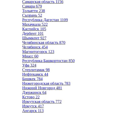
Самарская область
1156
Самара
679
Тольятти
238
Сызрань
52
Республика Дагестан
1109
Махачкала
522
Каспийск
105
Дербент
101
Шымкент
927
Челябинская область
870
Челябинск
454
Магнитогорск
123
Миасс
60
Республика Башкортостан
850
Уфа
324
Стерлитамак
98
Нефтекамск
44
Бишкек
784
Нижегородская область
783
Нижний Новгород
481
Дзержинск
64
Кстово
22
Иркутская область
772
Иркутск
417
Ангарск
113