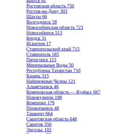
Братск
61
Ростовская область
750
Ростов-на-Дону
303
Шахты
66
Волгодонск
58
Новосибирская область
723
Новосибирск
513
Бердск
31
Искитим
17
Ставропольский край
715
Ставрополь
185
Пятигорск
115
Минеральные Воды
50
Республика Татарстан
710
Казань
315
Набережные Челны
121
Альметьевск
46
Кемеровская область — Кузбасс
667
Новокузнецк
198
Кемерово
179
Прокопьевск
48
Ташкент
664
Саратовская область
648
Саратов
356
Энгельс
102