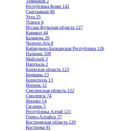
Темников
2
Республика Коми
142
Сыктывкар
86
Ухта
25
Усинск
6
Иссык-Кульская область
127
Каракол
44
Балыкчы
20
Чолпон-Ата
8
Кабардино-Балкарская Республика
126
Нальчик
109
Майский
3
Нарткала
2
Киевская область
123
Бровары
23
Борисполь
13
Ирпень
12
Смоленская область
122
Смоленск
74
Ярцево
14
Гагарин
5
Республика Алтай
121
Горно-Алтайск
37
Костромская область
120
Кострома
91