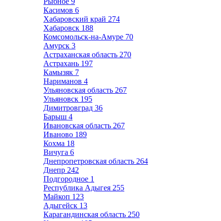
Рыбное
9
Касимов
6
Хабаровский край
274
Хабаровск
188
Комсомольск-на-Амуре
70
Амурск
3
Астраханская область
270
Астрахань
197
Камызяк
7
Нариманов
4
Ульяновская область
267
Ульяновск
195
Димитровград
36
Барыш
4
Ивановская область
267
Иваново
189
Кохма
18
Вичуга
6
Днепропетровская область
264
Днепр
242
Подгородное
1
Республика Адыгея
255
Майкоп
123
Адыгейск
13
Карагандинская область
250