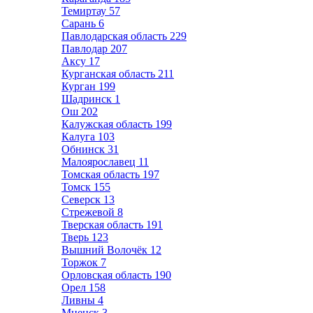
Темиртау
57
Сарань
6
Павлодарская область
229
Павлодар
207
Аксу
17
Курганская область
211
Курган
199
Шадринск
1
Ош
202
Калужская область
199
Калуга
103
Обнинск
31
Малоярославец
11
Томская область
197
Томск
155
Северск
13
Стрежевой
8
Тверская область
191
Тверь
123
Вышний Волочёк
12
Торжок
7
Орловская область
190
Орел
158
Ливны
4
Мценск
3