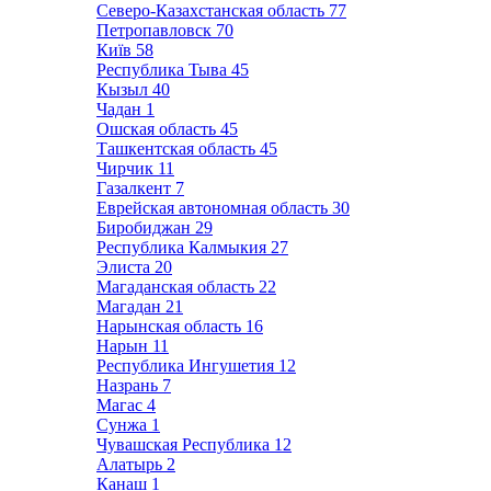
Северо-Казахстанская область
77
Петропавловск
70
Київ
58
Республика Тыва
45
Кызыл
40
Чадан
1
Ошская область
45
Ташкентская область
45
Чирчик
11
Газалкент
7
Еврейская автономная область
30
Биробиджан
29
Республика Калмыкия
27
Элиста
20
Магаданская область
22
Магадан
21
Нарынская область
16
Нарын
11
Республика Ингушетия
12
Назрань
7
Магас
4
Сунжа
1
Чувашская Республика
12
Алатырь
2
Канаш
1