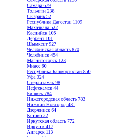
Самара
679
Тольятти
238
Сызрань
52
Республика Дагестан
1109
Махачкала
522
Каспийск
105
Дербент
101
Шымкент
927
Челябинская область
870
Челябинск
454
Магнитогорск
123
Миасс
60
Республика Башкортостан
850
Уфа
324
Стерлитамак
98
Нефтекамск
44
Бишкек
784
Нижегородская область
783
Нижний Новгород
481
Дзержинск
64
Кстово
22
Иркутская область
772
Иркутск
417
Ангарск
113