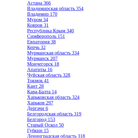
Астана
366
Владимирская область
354
Владимир
170
Муром
34
Ковров
31
Республика Крым
340
Симферополь
151
Евпатория
38
Керчь
32
Мурманская область
334
Мурманск
207
Мончегорск
18
Апатиты
16
Чуйская область
328
Токмок
41
Кант
28
Кара-Балта
14
Харьковская область
324
Харьков
297
Дергачи
6
Белгородская область
319
Белгород
153
Старый Оскол
50
Губкин
15
Ленинградская область
318