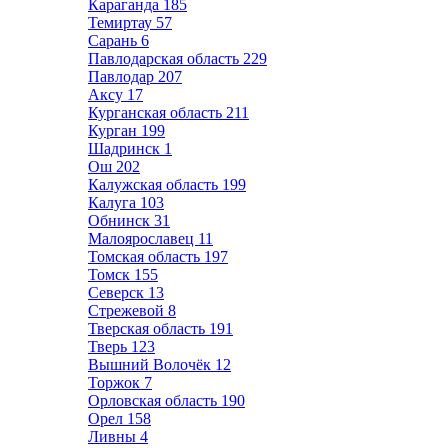
Караганда
185
Темиртау
57
Сарань
6
Павлодарская область
229
Павлодар
207
Аксу
17
Курганская область
211
Курган
199
Шадринск
1
Ош
202
Калужская область
199
Калуга
103
Обнинск
31
Малоярославец
11
Томская область
197
Томск
155
Северск
13
Стрежевой
8
Тверская область
191
Тверь
123
Вышний Волочёк
12
Торжок
7
Орловская область
190
Орел
158
Ливны
4