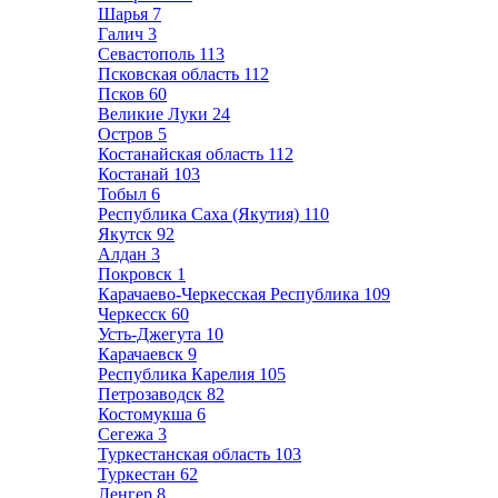
Шарья
7
Галич
3
Севастополь
113
Псковская область
112
Псков
60
Великие Луки
24
Остров
5
Костанайская область
112
Костанай
103
Тобыл
6
Республика Саха (Якутия)
110
Якутск
92
Алдан
3
Покровск
1
Карачаево-Черкесская Республика
109
Черкесск
60
Усть-Джегута
10
Карачаевск
9
Республика Карелия
105
Петрозаводск
82
Костомукша
6
Сегежа
3
Туркестанская область
103
Туркестан
62
Ленгер
8