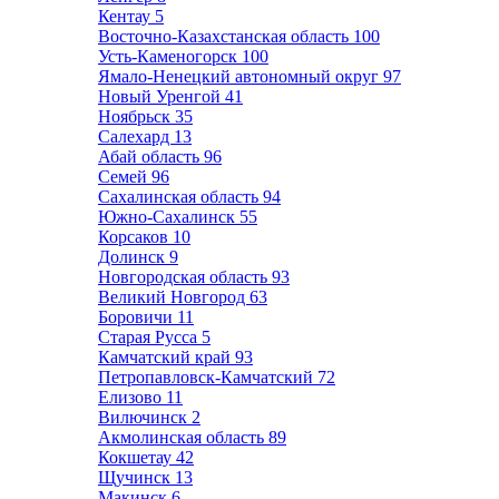
Кентау
5
Восточно-Казахстанская область
100
Усть-Каменогорск
100
Ямало-Ненецкий автономный округ
97
Новый Уренгой
41
Ноябрьск
35
Салехард
13
Абай область
96
Семей
96
Сахалинская область
94
Южно-Сахалинск
55
Корсаков
10
Долинск
9
Новгородская область
93
Великий Новгород
63
Боровичи
11
Старая Русса
5
Камчатский край
93
Петропавловск-Камчатский
72
Елизово
11
Вилючинск
2
Акмолинская область
89
Кокшетау
42
Щучинск
13
Макинск
6