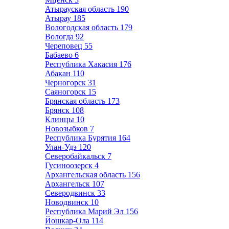
Атырауская область
190
Атырау
185
Вологодская область
179
Вологда
92
Череповец
55
Бабаево
6
Республика Хакасия
176
Абакан
110
Черногорск
31
Саяногорск
15
Брянская область
173
Брянск
108
Клинцы
10
Новозыбков
7
Республика Бурятия
164
Улан-Удэ
120
Северобайкальск
7
Гусиноозерск
4
Архангельская область
156
Архангельск
107
Северодвинск
33
Новодвинск
10
Республика Марий Эл
156
Йошкар-Ола
114