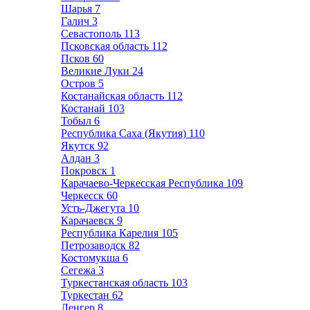
Шарья
7
Галич
3
Севастополь
113
Псковская область
112
Псков
60
Великие Луки
24
Остров
5
Костанайская область
112
Костанай
103
Тобыл
6
Республика Саха (Якутия)
110
Якутск
92
Алдан
3
Покровск
1
Карачаево-Черкесская Республика
109
Черкесск
60
Усть-Джегута
10
Карачаевск
9
Республика Карелия
105
Петрозаводск
82
Костомукша
6
Сегежа
3
Туркестанская область
103
Туркестан
62
Ленгер
8