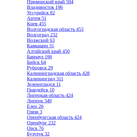
Приморский край
504
Владивосток
196
Уссурийск
82
Артем
51
Киев
455
Волгоградская область
453
Волгоград
232
Волжский
63
Камышин
31
Алтайский край
450
Барнаул
196
Бийск
64
Рубцовск
29
Калининградская область
428
Калининград
311
Зеленоградск
11
Гвардейск
10
Липецкая область
424
Липецк
349
Елец
26
Грязи
3
Оренбургская область
424
Оренбург
232
Орск
76
Бузулук
32