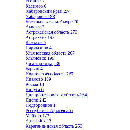
Рыбное
9
Касимов
6
Хабаровский край
274
Хабаровск
188
Комсомольск-на-Амуре
70
Амурск
3
Астраханская область
270
Астрахань
197
Камызяк
7
Нариманов
4
Ульяновская область
267
Ульяновск
195
Димитровград
36
Барыш
4
Ивановская область
267
Иваново
189
Кохма
18
Вичуга
6
Днепропетровская область
264
Днепр
242
Подгородное
1
Республика Адыгея
255
Майкоп
123
Адыгейск
13
Карагандинская область
250