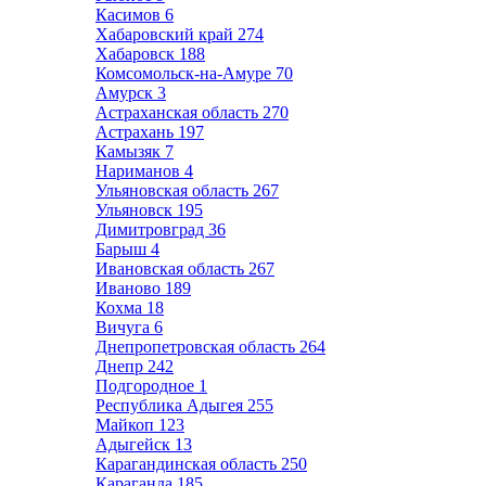
Касимов
6
Хабаровский край
274
Хабаровск
188
Комсомольск-на-Амуре
70
Амурск
3
Астраханская область
270
Астрахань
197
Камызяк
7
Нариманов
4
Ульяновская область
267
Ульяновск
195
Димитровград
36
Барыш
4
Ивановская область
267
Иваново
189
Кохма
18
Вичуга
6
Днепропетровская область
264
Днепр
242
Подгородное
1
Республика Адыгея
255
Майкоп
123
Адыгейск
13
Карагандинская область
250
Караганда
185