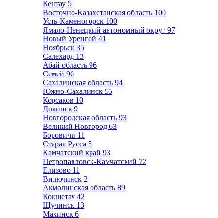
Кентау
5
Восточно-Казахстанская область
100
Усть-Каменогорск
100
Ямало-Ненецкий автономный округ
97
Новый Уренгой
41
Ноябрьск
35
Салехард
13
Абай область
96
Семей
96
Сахалинская область
94
Южно-Сахалинск
55
Корсаков
10
Долинск
9
Новгородская область
93
Великий Новгород
63
Боровичи
11
Старая Русса
5
Камчатский край
93
Петропавловск-Камчатский
72
Елизово
11
Вилючинск
2
Акмолинская область
89
Кокшетау
42
Щучинск
13
Макинск
6