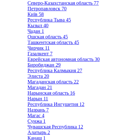
Северо-Казахстанская область
77
Петропавловск
70
Київ
58
Республика Тыва
45
Кызыл
40
Чадан
1
Ошская область
45
Ташкентская область
45
Чирчик
11
Газалкент
7
Еврейская автономная область
30
Биробиджан
29
Республика Калмыкия
27
Элиста
20
Магаданская область
22
Магадан
21
Нарынская область
16
Нарын
11
Республика Ингушетия
12
Назрань
7
Магас
4
Сунжа
1
Чувашская Республика
12
Алатырь
2
Канаш
1