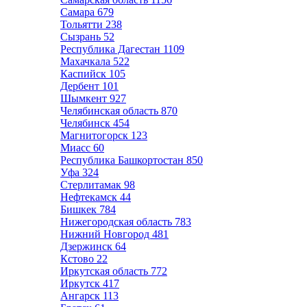
Самара
679
Тольятти
238
Сызрань
52
Республика Дагестан
1109
Махачкала
522
Каспийск
105
Дербент
101
Шымкент
927
Челябинская область
870
Челябинск
454
Магнитогорск
123
Миасс
60
Республика Башкортостан
850
Уфа
324
Стерлитамак
98
Нефтекамск
44
Бишкек
784
Нижегородская область
783
Нижний Новгород
481
Дзержинск
64
Кстово
22
Иркутская область
772
Иркутск
417
Ангарск
113