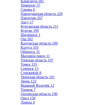
Караганда
185
Темиртау
57
Сарань
6
Павлодарская область
229
Павлодар
207
Аксу
17
Курганская область
211
Курган
199
Шадринск
1
Ош
202
Калужская область
199
Калуга
103
Обнинск
31
Малоярославец
11
Томская область
197
Томск
155
Северск
13
Стрежевой
8
Тверская область
191
Тверь
123
Вышний Волочёк
12
Торжок
7
Орловская область
190
Орел
158
Ливны
4