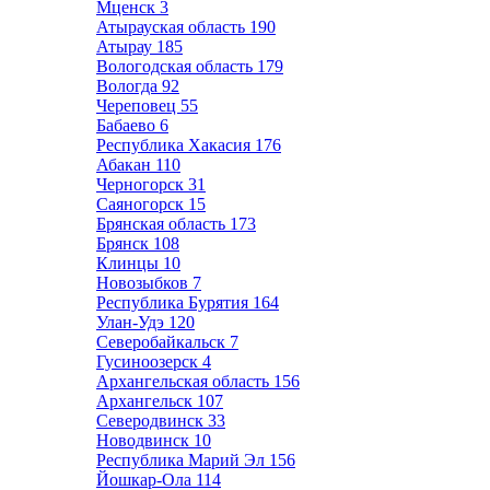
Мценск
3
Атырауская область
190
Атырау
185
Вологодская область
179
Вологда
92
Череповец
55
Бабаево
6
Республика Хакасия
176
Абакан
110
Черногорск
31
Саяногорск
15
Брянская область
173
Брянск
108
Клинцы
10
Новозыбков
7
Республика Бурятия
164
Улан-Удэ
120
Северобайкальск
7
Гусиноозерск
4
Архангельская область
156
Архангельск
107
Северодвинск
33
Новодвинск
10
Республика Марий Эл
156
Йошкар-Ола
114