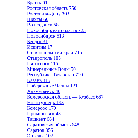
Братск
61
Ростовская область
750
Ростов-на-Дону
303
Шахты
66
Волгодонск
58
Новосибирская область
723
Новосибирск
513
Бердск
31
Искитим
17
Ставропольский край
715
Ставрополь
185
Пятигорск
115
Минеральные Воды
50
Республика Татарстан
710
Казань
315
Набережные Челны
121
Альметьевск
46
Кемеровская область — Кузбасс
667
Новокузнецк
198
Кемерово
179
Прокопьевск
48
Ташкент
664
Саратовская область
648
Саратов
356
Энгельс
102