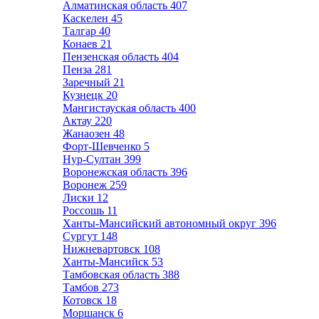
Алматинская область
407
Каскелен
45
Талгар
40
Конаев
21
Пензенская область
404
Пенза
281
Заречный
21
Кузнецк
20
Мангистауская область
400
Актау
220
Жанаозен
48
Форт-Шевченко
5
Нур-Султан
399
Воронежская область
396
Воронеж
259
Лиски
12
Россошь
11
Ханты-Мансийский автономный округ
396
Сургут
148
Нижневартовск
108
Ханты-Мансийск
53
Тамбовская область
388
Тамбов
273
Котовск
18
Моршанск
6