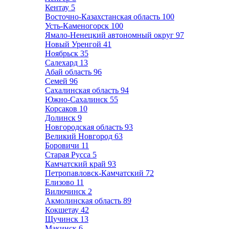
Кентау
5
Восточно-Казахстанская область
100
Усть-Каменогорск
100
Ямало-Ненецкий автономный округ
97
Новый Уренгой
41
Ноябрьск
35
Салехард
13
Абай область
96
Семей
96
Сахалинская область
94
Южно-Сахалинск
55
Корсаков
10
Долинск
9
Новгородская область
93
Великий Новгород
63
Боровичи
11
Старая Русса
5
Камчатский край
93
Петропавловск-Камчатский
72
Елизово
11
Вилючинск
2
Акмолинская область
89
Кокшетау
42
Щучинск
13
Макинск
6