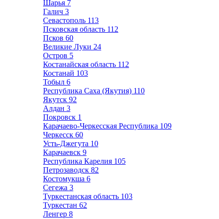
Шарья
7
Галич
3
Севастополь
113
Псковская область
112
Псков
60
Великие Луки
24
Остров
5
Костанайская область
112
Костанай
103
Тобыл
6
Республика Саха (Якутия)
110
Якутск
92
Алдан
3
Покровск
1
Карачаево-Черкесская Республика
109
Черкесск
60
Усть-Джегута
10
Карачаевск
9
Республика Карелия
105
Петрозаводск
82
Костомукша
6
Сегежа
3
Туркестанская область
103
Туркестан
62
Ленгер
8