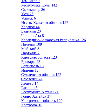
Темников
2
Республика Коми
142
Сыктывкар
86
Ухта
25
Усинск
6
Иссык-Кульская область
127
Каракол
44
Балыкчы
20
Чолпон-Ата
8
Кабардино-Балкарская Республика
126
Нальчик
109
Майский
3
Нарткала
2
Киевская область
123
Бровары
23
Борисполь
13
Ирпень
12
Смоленская область
122
Смоленск
74
Ярцево
14
Гагарин
5
Республика Алтай
121
Горно-Алтайск
37
Костромская область
120
Кострома
91