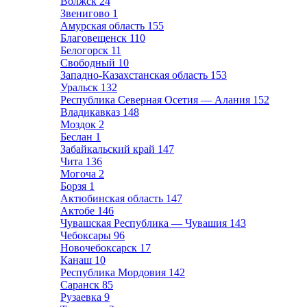
Волжск
24
Звенигово
1
Амурская область
155
Благовещенск
110
Белогорск
11
Свободный
10
Западно-Казахстанская область
153
Уральск
132
Республика Северная Осетия — Алания
152
Владикавказ
148
Моздок
2
Беслан
1
Забайкальский край
147
Чита
136
Могоча
2
Борзя
1
Актюбинская область
147
Актобе
146
Чувашская Республика — Чувашия
143
Чебоксары
96
Новочебоксарск
17
Канаш
10
Республика Мордовия
142
Саранск
85
Рузаевка
9