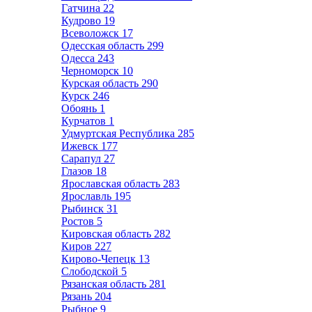
Гатчина
22
Кудрово
19
Всеволожск
17
Одесская область
299
Одесса
243
Черноморск
10
Курская область
290
Курск
246
Обоянь
1
Курчатов
1
Удмуртская Республика
285
Ижевск
177
Сарапул
27
Глазов
18
Ярославская область
283
Ярославль
195
Рыбинск
31
Ростов
5
Кировская область
282
Киров
227
Кирово-Чепецк
13
Слободской
5
Рязанская область
281
Рязань
204
Рыбное
9