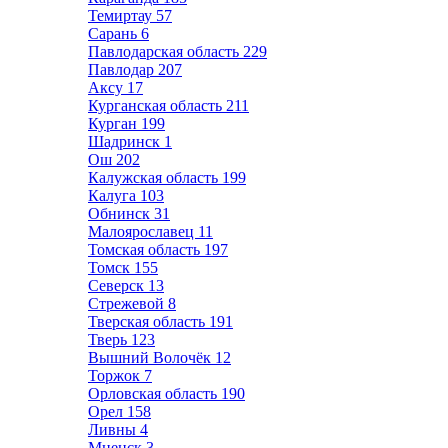
Темиртау
57
Сарань
6
Павлодарская область
229
Павлодар
207
Аксу
17
Курганская область
211
Курган
199
Шадринск
1
Ош
202
Калужская область
199
Калуга
103
Обнинск
31
Малоярославец
11
Томская область
197
Томск
155
Северск
13
Стрежевой
8
Тверская область
191
Тверь
123
Вышний Волочёк
12
Торжок
7
Орловская область
190
Орел
158
Ливны
4
Мценск
3