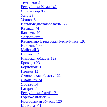
Темников
2
Республика Коми
142
Сыктывкар
86
Ухта
25
Усинск
6
Иссык-Кульская область
127
Каракол
44
Балыкчы
20
Чолпон-Ата
8
Кабардино-Балкарская Республика
126
Нальчик
109
Майский
3
Нарткала
2
Киевская область
123
Бровары
23
Борисполь
13
Ирпень
12
Смоленская область
122
Смоленск
74
Ярцево
14
Гагарин
5
Республика Алтай
121
Горно-Алтайск
37
Костромская область
120
Кострома
91