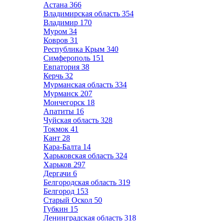
Астана
366
Владимирская область
354
Владимир
170
Муром
34
Ковров
31
Республика Крым
340
Симферополь
151
Евпатория
38
Керчь
32
Мурманская область
334
Мурманск
207
Мончегорск
18
Апатиты
16
Чуйская область
328
Токмок
41
Кант
28
Кара-Балта
14
Харьковская область
324
Харьков
297
Дергачи
6
Белгородская область
319
Белгород
153
Старый Оскол
50
Губкин
15
Ленинградская область
318