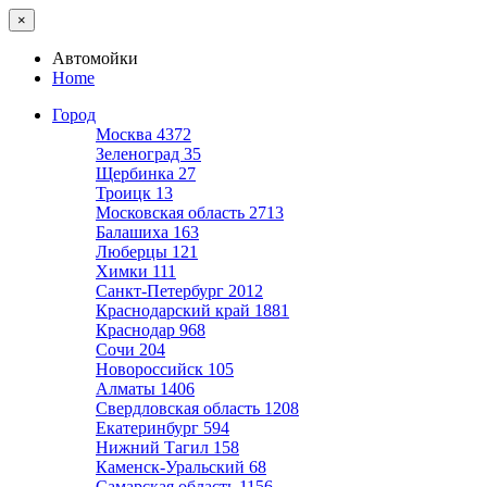
×
Автомойки
Home
Город
Москва
4372
Зеленоград
35
Щербинка
27
Троицк
13
Московская область
2713
Балашиха
163
Люберцы
121
Химки
111
Санкт-Петербург
2012
Краснодарский край
1881
Краснодар
968
Сочи
204
Новороссийск
105
Алматы
1406
Свердловская область
1208
Екатеринбург
594
Нижний Тагил
158
Каменск-Уральский
68
Самарская область
1156