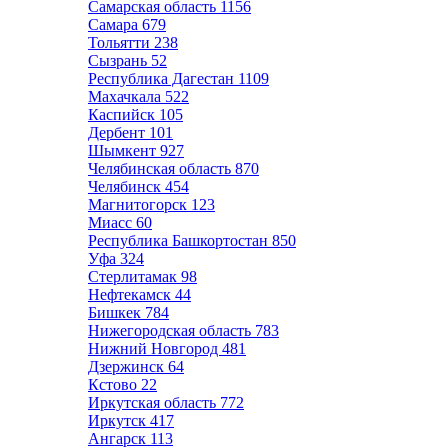
Самарская область
1156
Самара
679
Тольятти
238
Сызрань
52
Республика Дагестан
1109
Махачкала
522
Каспийск
105
Дербент
101
Шымкент
927
Челябинская область
870
Челябинск
454
Магнитогорск
123
Миасс
60
Республика Башкортостан
850
Уфа
324
Стерлитамак
98
Нефтекамск
44
Бишкек
784
Нижегородская область
783
Нижний Новгород
481
Дзержинск
64
Кстово
22
Иркутская область
772
Иркутск
417
Ангарск
113