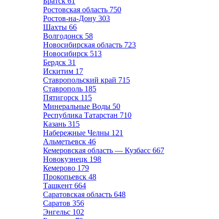
Братск
61
Ростовская область
750
Ростов-на-Дону
303
Шахты
66
Волгодонск
58
Новосибирская область
723
Новосибирск
513
Бердск
31
Искитим
17
Ставропольский край
715
Ставрополь
185
Пятигорск
115
Минеральные Воды
50
Республика Татарстан
710
Казань
315
Набережные Челны
121
Альметьевск
46
Кемеровская область — Кузбасс
667
Новокузнецк
198
Кемерово
179
Прокопьевск
48
Ташкент
664
Саратовская область
648
Саратов
356
Энгельс
102