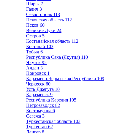
Шарья
7
Галич
3
Севастополь
113
Псковская область
112
Псков
60
Великие Луки
24
Остров
5
Костанайская область
112
Костанай
103
Тобыл
6
Республика Саха (Якутия)
110
Якутск
92
Алдан
3
Покровск
1
Карачаево-Черкесская Республика
109
Черкесск
60
Усть-Джегута
10
Карачаевск
9
Республика Карелия
105
Петрозаводск
82
Костомукша
6
Сегежа
3
Туркестанская область
103
Туркестан
62
Ленгер
8