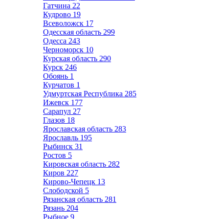
Гатчина
22
Кудрово
19
Всеволожск
17
Одесская область
299
Одесса
243
Черноморск
10
Курская область
290
Курск
246
Обоянь
1
Курчатов
1
Удмуртская Республика
285
Ижевск
177
Сарапул
27
Глазов
18
Ярославская область
283
Ярославль
195
Рыбинск
31
Ростов
5
Кировская область
282
Киров
227
Кирово-Чепецк
13
Слободской
5
Рязанская область
281
Рязань
204
Рыбное
9