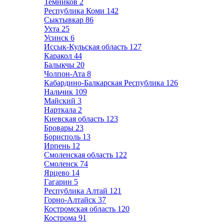
Темников
2
Республика Коми
142
Сыктывкар
86
Ухта
25
Усинск
6
Иссык-Кульская область
127
Каракол
44
Балыкчы
20
Чолпон-Ата
8
Кабардино-Балкарская Республика
126
Нальчик
109
Майский
3
Нарткала
2
Киевская область
123
Бровары
23
Борисполь
13
Ирпень
12
Смоленская область
122
Смоленск
74
Ярцево
14
Гагарин
5
Республика Алтай
121
Горно-Алтайск
37
Костромская область
120
Кострома
91