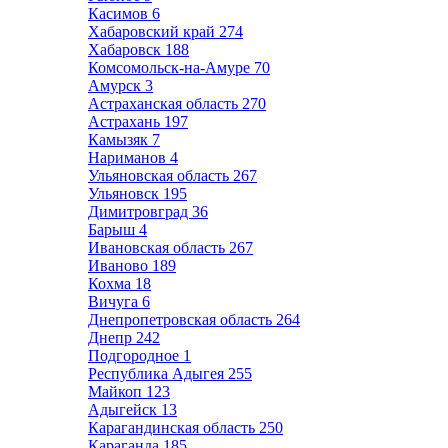
Касимов
6
Хабаровский край
274
Хабаровск
188
Комсомольск-на-Амуре
70
Амурск
3
Астраханская область
270
Астрахань
197
Камызяк
7
Нариманов
4
Ульяновская область
267
Ульяновск
195
Димитровград
36
Барыш
4
Ивановская область
267
Иваново
189
Кохма
18
Вичуга
6
Днепропетровская область
264
Днепр
242
Подгородное
1
Республика Адыгея
255
Майкоп
123
Адыгейск
13
Карагандинская область
250
Караганда
185