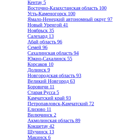
Кентау
5
Восточно-Казахстанская область
100
Усть-Каменогорск
100
Ямало-Ненецкий автономный округ
97
Новый Уренгой
41
Ноябрьск
35
Салехард
13
Абай область
96
Семей
96
Сахалинская область
94
Южно-Сахалинск
55
Корсаков
10
Долинск
9
Новгородская область
93
Великий Новгород
63
Боровичи
11
Старая Русса
5
Камчатский край
93
Петропавловск-Камчатский
72
Елизово
11
Вилючинск
2
Акмолинская область
89
Кокшетау
42
Щучинск
13
Макинск
6