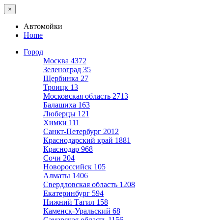
×
Автомойки
Home
Город
Москва
4372
Зеленоград
35
Щербинка
27
Троицк
13
Московская область
2713
Балашиха
163
Люберцы
121
Химки
111
Санкт-Петербург
2012
Краснодарский край
1881
Краснодар
968
Сочи
204
Новороссийск
105
Алматы
1406
Свердловская область
1208
Екатеринбург
594
Нижний Тагил
158
Каменск-Уральский
68
Самарская область
1156