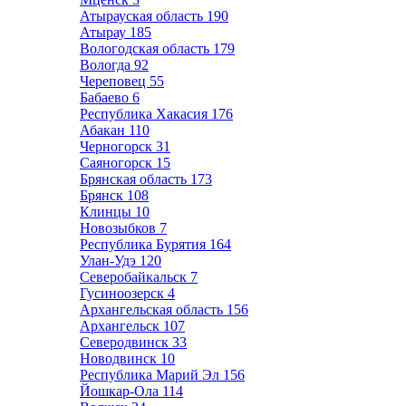
Атырауская область
190
Атырау
185
Вологодская область
179
Вологда
92
Череповец
55
Бабаево
6
Республика Хакасия
176
Абакан
110
Черногорск
31
Саяногорск
15
Брянская область
173
Брянск
108
Клинцы
10
Новозыбков
7
Республика Бурятия
164
Улан-Удэ
120
Северобайкальск
7
Гусиноозерск
4
Архангельская область
156
Архангельск
107
Северодвинск
33
Новодвинск
10
Республика Марий Эл
156
Йошкар-Ола
114