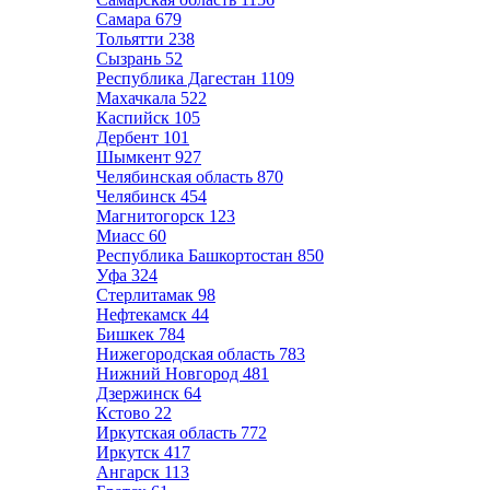
Самара
679
Тольятти
238
Сызрань
52
Республика Дагестан
1109
Махачкала
522
Каспийск
105
Дербент
101
Шымкент
927
Челябинская область
870
Челябинск
454
Магнитогорск
123
Миасс
60
Республика Башкортостан
850
Уфа
324
Стерлитамак
98
Нефтекамск
44
Бишкек
784
Нижегородская область
783
Нижний Новгород
481
Дзержинск
64
Кстово
22
Иркутская область
772
Иркутск
417
Ангарск
113