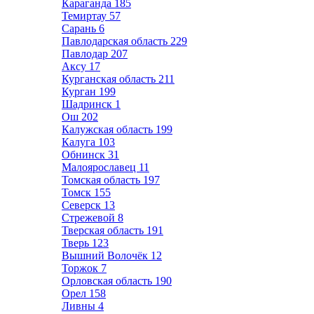
Караганда
185
Темиртау
57
Сарань
6
Павлодарская область
229
Павлодар
207
Аксу
17
Курганская область
211
Курган
199
Шадринск
1
Ош
202
Калужская область
199
Калуга
103
Обнинск
31
Малоярославец
11
Томская область
197
Томск
155
Северск
13
Стрежевой
8
Тверская область
191
Тверь
123
Вышний Волочёк
12
Торжок
7
Орловская область
190
Орел
158
Ливны
4