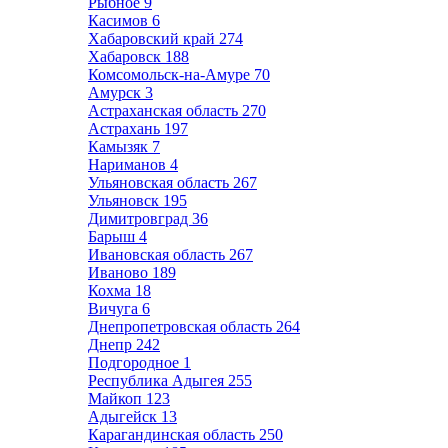
Рыбное
9
Касимов
6
Хабаровский край
274
Хабаровск
188
Комсомольск-на-Амуре
70
Амурск
3
Астраханская область
270
Астрахань
197
Камызяк
7
Нариманов
4
Ульяновская область
267
Ульяновск
195
Димитровград
36
Барыш
4
Ивановская область
267
Иваново
189
Кохма
18
Вичуга
6
Днепропетровская область
264
Днепр
242
Подгородное
1
Республика Адыгея
255
Майкоп
123
Адыгейск
13
Карагандинская область
250