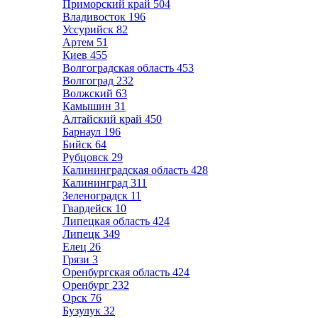
Приморский край
504
Владивосток
196
Уссурийск
82
Артем
51
Киев
455
Волгоградская область
453
Волгоград
232
Волжский
63
Камышин
31
Алтайский край
450
Барнаул
196
Бийск
64
Рубцовск
29
Калининградская область
428
Калининград
311
Зеленоградск
11
Гвардейск
10
Липецкая область
424
Липецк
349
Елец
26
Грязи
3
Оренбургская область
424
Оренбург
232
Орск
76
Бузулук
32