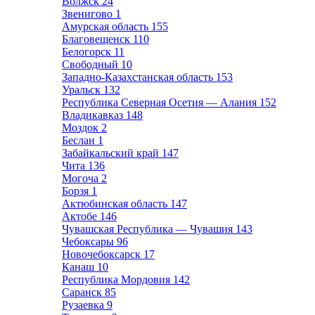
Волжск
24
Звенигово
1
Амурская область
155
Благовещенск
110
Белогорск
11
Свободный
10
Западно-Казахстанская область
153
Уральск
132
Республика Северная Осетия — Алания
152
Владикавказ
148
Моздок
2
Беслан
1
Забайкальский край
147
Чита
136
Могоча
2
Борзя
1
Актюбинская область
147
Актобе
146
Чувашская Республика — Чувашия
143
Чебоксары
96
Новочебоксарск
17
Канаш
10
Республика Мордовия
142
Саранск
85
Рузаевка
9