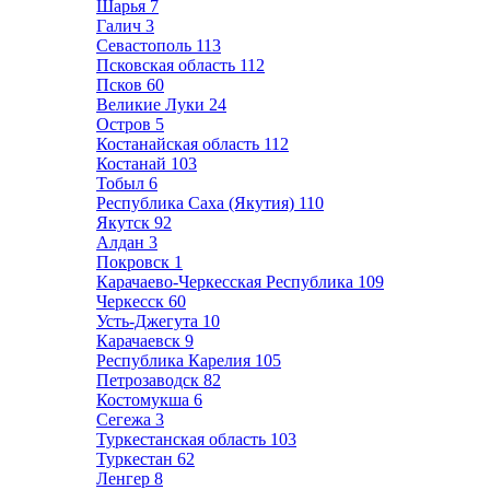
Шарья
7
Галич
3
Севастополь
113
Псковская область
112
Псков
60
Великие Луки
24
Остров
5
Костанайская область
112
Костанай
103
Тобыл
6
Республика Саха (Якутия)
110
Якутск
92
Алдан
3
Покровск
1
Карачаево-Черкесская Республика
109
Черкесск
60
Усть-Джегута
10
Карачаевск
9
Республика Карелия
105
Петрозаводск
82
Костомукша
6
Сегежа
3
Туркестанская область
103
Туркестан
62
Ленгер
8