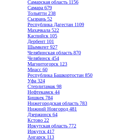
Самарская область
1156
Самара
679
Тольятти
238
Сызрань
52
Республика Дагестан
1109
Махачкала
522
Каспийск
105
Дербент
101
Шымкент
927
Челябинская область
870
Челябинск
454
Магнитогорск
123
Миасс
60
Республика Башкортостан
850
Уфа
324
Стерлитамак
98
Нефтекамск
44
Бишкек
784
Нижегородская область
783
Нижний Новгород
481
Дзержинск
64
Кстово
22
Иркутская область
772
Иркутск
417
Ангарск
113