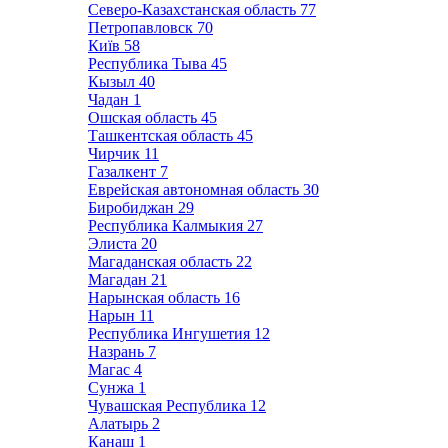
Северо-Казахстанская область
77
Петропавловск
70
Київ
58
Республика Тыва
45
Кызыл
40
Чадан
1
Ошская область
45
Ташкентская область
45
Чирчик
11
Газалкент
7
Еврейская автономная область
30
Биробиджан
29
Республика Калмыкия
27
Элиста
20
Магаданская область
22
Магадан
21
Нарынская область
16
Нарын
11
Республика Ингушетия
12
Назрань
7
Магас
4
Сунжа
1
Чувашская Республика
12
Алатырь
2
Канаш
1