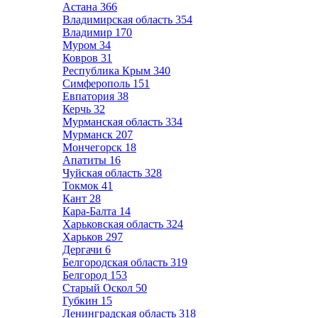
Астана
366
Владимирская область
354
Владимир
170
Муром
34
Ковров
31
Республика Крым
340
Симферополь
151
Евпатория
38
Керчь
32
Мурманская область
334
Мурманск
207
Мончегорск
18
Апатиты
16
Чуйская область
328
Токмок
41
Кант
28
Кара-Балта
14
Харьковская область
324
Харьков
297
Дергачи
6
Белгородская область
319
Белгород
153
Старый Оскол
50
Губкин
15
Ленинградская область
318