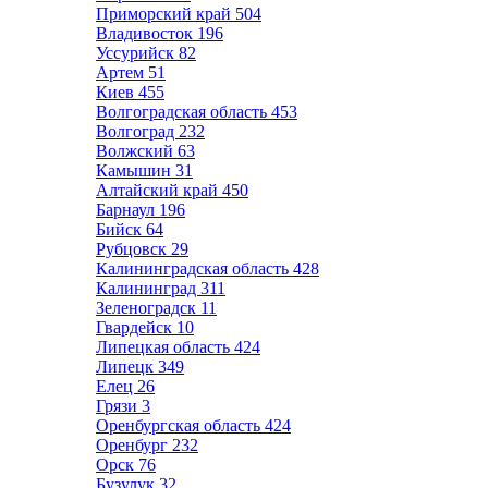
Приморский край
504
Владивосток
196
Уссурийск
82
Артем
51
Киев
455
Волгоградская область
453
Волгоград
232
Волжский
63
Камышин
31
Алтайский край
450
Барнаул
196
Бийск
64
Рубцовск
29
Калининградская область
428
Калининград
311
Зеленоградск
11
Гвардейск
10
Липецкая область
424
Липецк
349
Елец
26
Грязи
3
Оренбургская область
424
Оренбург
232
Орск
76
Бузулук
32