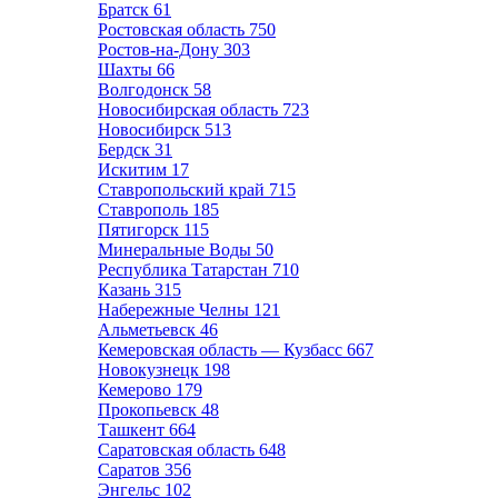
Братск
61
Ростовская область
750
Ростов-на-Дону
303
Шахты
66
Волгодонск
58
Новосибирская область
723
Новосибирск
513
Бердск
31
Искитим
17
Ставропольский край
715
Ставрополь
185
Пятигорск
115
Минеральные Воды
50
Республика Татарстан
710
Казань
315
Набережные Челны
121
Альметьевск
46
Кемеровская область — Кузбасс
667
Новокузнецк
198
Кемерово
179
Прокопьевск
48
Ташкент
664
Саратовская область
648
Саратов
356
Энгельс
102