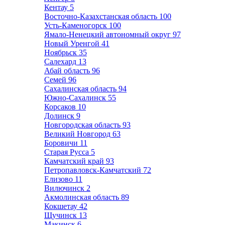
Кентау
5
Восточно-Казахстанская область
100
Усть-Каменогорск
100
Ямало-Ненецкий автономный округ
97
Новый Уренгой
41
Ноябрьск
35
Салехард
13
Абай область
96
Семей
96
Сахалинская область
94
Южно-Сахалинск
55
Корсаков
10
Долинск
9
Новгородская область
93
Великий Новгород
63
Боровичи
11
Старая Русса
5
Камчатский край
93
Петропавловск-Камчатский
72
Елизово
11
Вилючинск
2
Акмолинская область
89
Кокшетау
42
Щучинск
13
Макинск
6