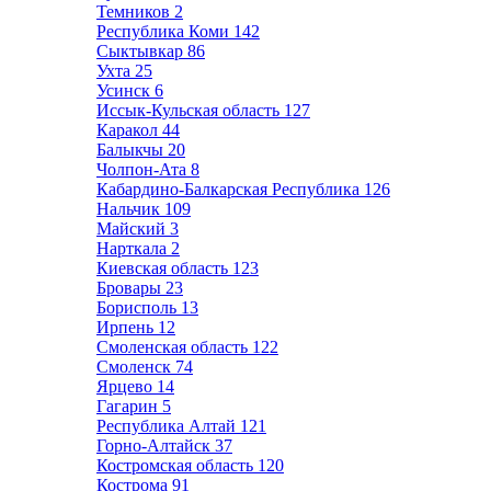
Темников
2
Республика Коми
142
Сыктывкар
86
Ухта
25
Усинск
6
Иссык-Кульская область
127
Каракол
44
Балыкчы
20
Чолпон-Ата
8
Кабардино-Балкарская Республика
126
Нальчик
109
Майский
3
Нарткала
2
Киевская область
123
Бровары
23
Борисполь
13
Ирпень
12
Смоленская область
122
Смоленск
74
Ярцево
14
Гагарин
5
Республика Алтай
121
Горно-Алтайск
37
Костромская область
120
Кострома
91