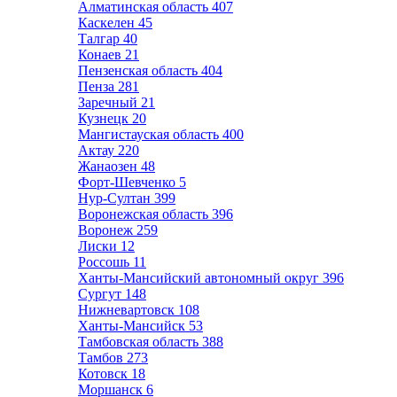
Алматинская область
407
Каскелен
45
Талгар
40
Конаев
21
Пензенская область
404
Пенза
281
Заречный
21
Кузнецк
20
Мангистауская область
400
Актау
220
Жанаозен
48
Форт-Шевченко
5
Нур-Султан
399
Воронежская область
396
Воронеж
259
Лиски
12
Россошь
11
Ханты-Мансийский автономный округ
396
Сургут
148
Нижневартовск
108
Ханты-Мансийск
53
Тамбовская область
388
Тамбов
273
Котовск
18
Моршанск
6