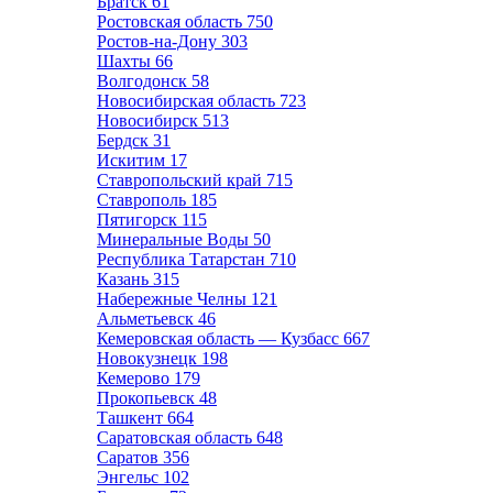
Братск
61
Ростовская область
750
Ростов-на-Дону
303
Шахты
66
Волгодонск
58
Новосибирская область
723
Новосибирск
513
Бердск
31
Искитим
17
Ставропольский край
715
Ставрополь
185
Пятигорск
115
Минеральные Воды
50
Республика Татарстан
710
Казань
315
Набережные Челны
121
Альметьевск
46
Кемеровская область — Кузбасс
667
Новокузнецк
198
Кемерово
179
Прокопьевск
48
Ташкент
664
Саратовская область
648
Саратов
356
Энгельс
102