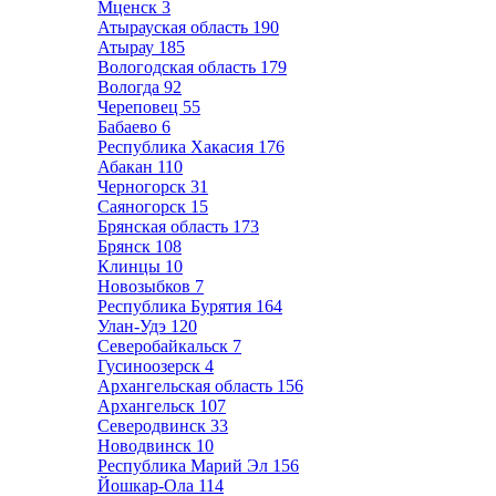
Мценск
3
Атырауская область
190
Атырау
185
Вологодская область
179
Вологда
92
Череповец
55
Бабаево
6
Республика Хакасия
176
Абакан
110
Черногорск
31
Саяногорск
15
Брянская область
173
Брянск
108
Клинцы
10
Новозыбков
7
Республика Бурятия
164
Улан-Удэ
120
Северобайкальск
7
Гусиноозерск
4
Архангельская область
156
Архангельск
107
Северодвинск
33
Новодвинск
10
Республика Марий Эл
156
Йошкар-Ола
114