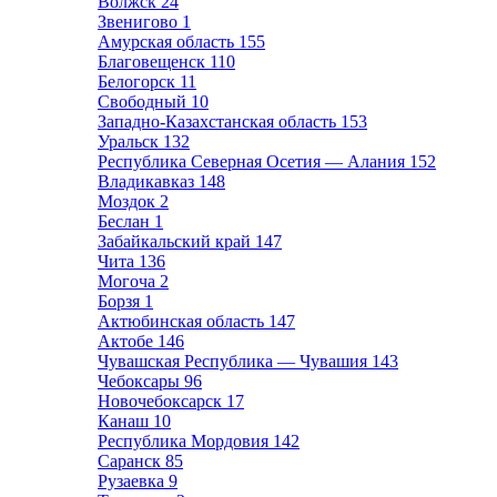
Волжск
24
Звенигово
1
Амурская область
155
Благовещенск
110
Белогорск
11
Свободный
10
Западно-Казахстанская область
153
Уральск
132
Республика Северная Осетия — Алания
152
Владикавказ
148
Моздок
2
Беслан
1
Забайкальский край
147
Чита
136
Могоча
2
Борзя
1
Актюбинская область
147
Актобе
146
Чувашская Республика — Чувашия
143
Чебоксары
96
Новочебоксарск
17
Канаш
10
Республика Мордовия
142
Саранск
85
Рузаевка
9