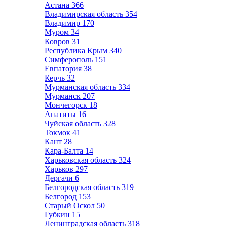
Астана
366
Владимирская область
354
Владимир
170
Муром
34
Ковров
31
Республика Крым
340
Симферополь
151
Евпатория
38
Керчь
32
Мурманская область
334
Мурманск
207
Мончегорск
18
Апатиты
16
Чуйская область
328
Токмок
41
Кант
28
Кара-Балта
14
Харьковская область
324
Харьков
297
Дергачи
6
Белгородская область
319
Белгород
153
Старый Оскол
50
Губкин
15
Ленинградская область
318