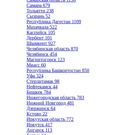
Самара
679
Тольятти
238
Сызрань
52
Республика Дагестан
1109
Махачкала
522
Каспийск
105
Дербент
101
Шымкент
927
Челябинская область
870
Челябинск
454
Магнитогорск
123
Миасс
60
Республика Башкортостан
850
Уфа
324
Стерлитамак
98
Нефтекамск
44
Бишкек
784
Нижегородская область
783
Нижний Новгород
481
Дзержинск
64
Кстово
22
Иркутская область
772
Иркутск
417
Ангарск
113