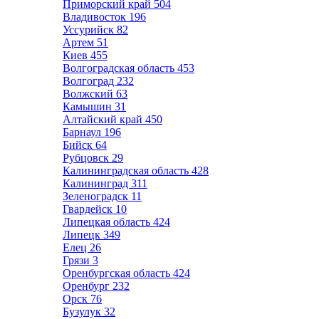
Приморский край
504
Владивосток
196
Уссурийск
82
Артем
51
Киев
455
Волгоградская область
453
Волгоград
232
Волжский
63
Камышин
31
Алтайский край
450
Барнаул
196
Бийск
64
Рубцовск
29
Калининградская область
428
Калининград
311
Зеленоградск
11
Гвардейск
10
Липецкая область
424
Липецк
349
Елец
26
Грязи
3
Оренбургская область
424
Оренбург
232
Орск
76
Бузулук
32