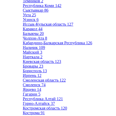
Темников
2
Республика Коми
142
Сыктывкар
86
Ухта
25
Усинск
6
Иссык-Кульская область
127
Каракол
44
Балыкчы
20
Чолпон-Ата
8
Кабардино-Балкарская Республика
126
Нальчик
109
Майский
3
Нарткала
2
Киевская область
123
Бровары
23
Борисполь
13
Ирпень
12
Смоленская область
122
Смоленск
74
Ярцево
14
Гагарин
5
Республика Алтай
121
Горно-Алтайск
37
Костромская область
120
Кострома
91