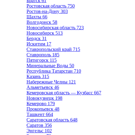
Братск
61
Ростовская область
750
Ростов-на-Дону
303
Шахты
66
Волгодонск
58
Новосибирская область
723
Новосибирск
513
Бердск
31
Искитим
17
Ставропольский край
715
Ставрополь
185
Пятигорск
115
Минеральные Воды
50
Республика Татарстан
710
Казань
315
Набережные Челны
121
Альметьевск
46
Кемеровская область — Кузбасс
667
Новокузнецк
198
Кемерово
179
Прокопьевск
48
Ташкент
664
Саратовская область
648
Саратов
356
Энгельс
102