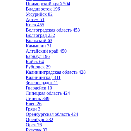
Приморский край
504
Владивосток
196
Уссурийск
82
Артем
51
Киев
455
Волгоградская область
453
Волгоград
232
Волжский
63
Камышин
31
Алтайский край
450
Барнаул
196
Бийск
64
Рубцовск
29
Калининградская область
428
Калининград
311
Зеленоградск
11
Гвардейск
10
Липецкая область
424
Липецк
349
Елец
26
Грязи
3
Оренбургская область
424
Оренбург
232
Орск
76
Бузулук
32