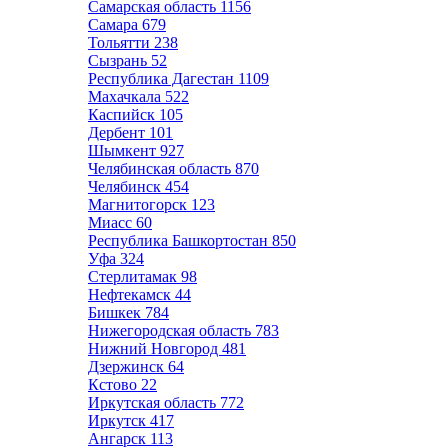
Самарская область
1156
Самара
679
Тольятти
238
Сызрань
52
Республика Дагестан
1109
Махачкала
522
Каспийск
105
Дербент
101
Шымкент
927
Челябинская область
870
Челябинск
454
Магнитогорск
123
Миасс
60
Республика Башкортостан
850
Уфа
324
Стерлитамак
98
Нефтекамск
44
Бишкек
784
Нижегородская область
783
Нижний Новгород
481
Дзержинск
64
Кстово
22
Иркутская область
772
Иркутск
417
Ангарск
113