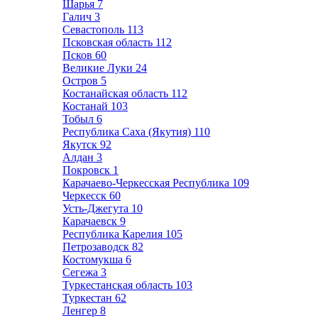
Шарья
7
Галич
3
Севастополь
113
Псковская область
112
Псков
60
Великие Луки
24
Остров
5
Костанайская область
112
Костанай
103
Тобыл
6
Республика Саха (Якутия)
110
Якутск
92
Алдан
3
Покровск
1
Карачаево-Черкесская Республика
109
Черкесск
60
Усть-Джегута
10
Карачаевск
9
Республика Карелия
105
Петрозаводск
82
Костомукша
6
Сегежа
3
Туркестанская область
103
Туркестан
62
Ленгер
8