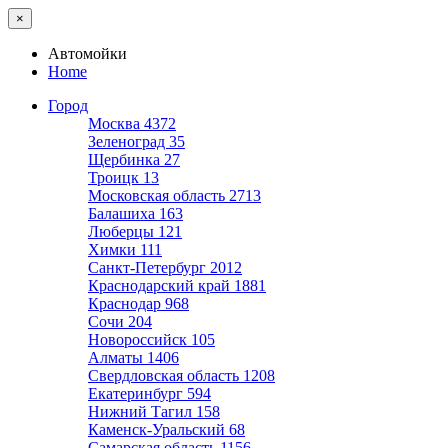
×
Автомойки
Home
Город
Москва
4372
Зеленоград
35
Щербинка
27
Троицк
13
Московская область
2713
Балашиха
163
Люберцы
121
Химки
111
Санкт-Петербург
2012
Краснодарский край
1881
Краснодар
968
Сочи
204
Новороссийск
105
Алматы
1406
Свердловская область
1208
Екатеринбург
594
Нижний Тагил
158
Каменск-Уральский
68
Самарская область
1156