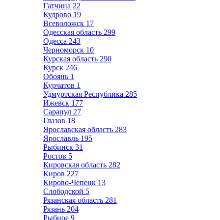
Гатчина
22
Кудрово
19
Всеволожск
17
Одесская область
299
Одесса
243
Черноморск
10
Курская область
290
Курск
246
Обоянь
1
Курчатов
1
Удмуртская Республика
285
Ижевск
177
Сарапул
27
Глазов
18
Ярославская область
283
Ярославль
195
Рыбинск
31
Ростов
5
Кировская область
282
Киров
227
Кирово-Чепецк
13
Слободской
5
Рязанская область
281
Рязань
204
Рыбное
9