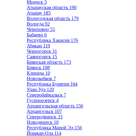
Мценск
3
Атырауская область
190
Атырау
185
Вологодская область
179
Вологда
92
Череповец
55
Бабаево
6
Республика Хакасия
176
Абакан
110
Черногорск
31
Саяногорск
15
Брянская область
173
Брянск
108
Клинцы
10
Новозыбков
7
Республика Бурятия
164
Улан-Удэ
120
Северобайкальск
7
Гусиноозерск
4
Архангельская область
156
Архангельск
107
Северодвинск
33
Новодвинск
10
Республика Марий Эл
156
Йошкар-Ола
114