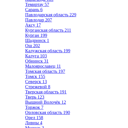
Темиртау
57
Сарань
6
Павлодарская область
229
Павлодар
207
Аксу
17
Курганская область
211
Курган
199
Шадринск
1
Ош
202
Калужская область
199
Калуга
103
Обнинск
31
Малоярославец
11
Томская область
197
Томск
155
Северск
13
Стрежевой
8
Тверская область
191
Тверь
123
Вышний Волочёк
12
Торжок
7
Орловская область
190
Орел
158
Ливны
4
Мценск
3