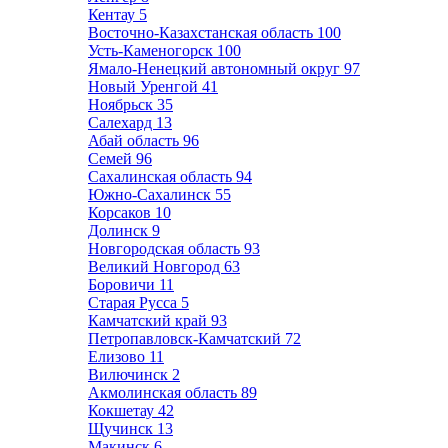
Кентау
5
Восточно-Казахстанская область
100
Усть-Каменогорск
100
Ямало-Ненецкий автономный округ
97
Новый Уренгой
41
Ноябрьск
35
Салехард
13
Абай область
96
Семей
96
Сахалинская область
94
Южно-Сахалинск
55
Корсаков
10
Долинск
9
Новгородская область
93
Великий Новгород
63
Боровичи
11
Старая Русса
5
Камчатский край
93
Петропавловск-Камчатский
72
Елизово
11
Вилючинск
2
Акмолинская область
89
Кокшетау
42
Щучинск
13
Макинск
6