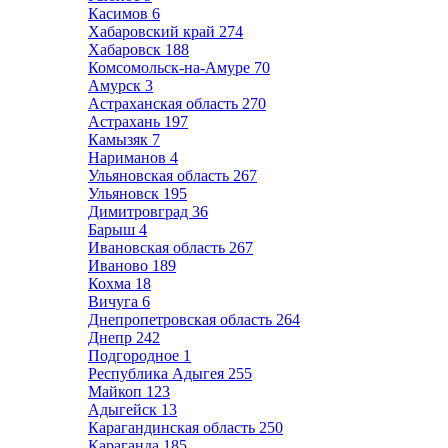
Касимов
6
Хабаровский край
274
Хабаровск
188
Комсомольск-на-Амуре
70
Амурск
3
Астраханская область
270
Астрахань
197
Камызяк
7
Нариманов
4
Ульяновская область
267
Ульяновск
195
Димитровград
36
Барыш
4
Ивановская область
267
Иваново
189
Кохма
18
Вичуга
6
Днепропетровская область
264
Днепр
242
Подгородное
1
Республика Адыгея
255
Майкоп
123
Адыгейск
13
Карагандинская область
250
Караганда
185