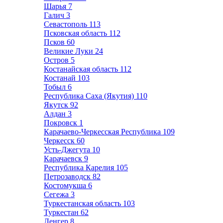
Шарья
7
Галич
3
Севастополь
113
Псковская область
112
Псков
60
Великие Луки
24
Остров
5
Костанайская область
112
Костанай
103
Тобыл
6
Республика Саха (Якутия)
110
Якутск
92
Алдан
3
Покровск
1
Карачаево-Черкесская Республика
109
Черкесск
60
Усть-Джегута
10
Карачаевск
9
Республика Карелия
105
Петрозаводск
82
Костомукша
6
Сегежа
3
Туркестанская область
103
Туркестан
62
Ленгер
8