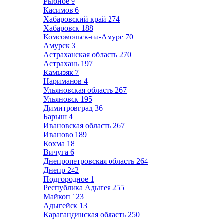
Рыбное
9
Касимов
6
Хабаровский край
274
Хабаровск
188
Комсомольск-на-Амуре
70
Амурск
3
Астраханская область
270
Астрахань
197
Камызяк
7
Нариманов
4
Ульяновская область
267
Ульяновск
195
Димитровград
36
Барыш
4
Ивановская область
267
Иваново
189
Кохма
18
Вичуга
6
Днепропетровская область
264
Днепр
242
Подгородное
1
Республика Адыгея
255
Майкоп
123
Адыгейск
13
Карагандинская область
250