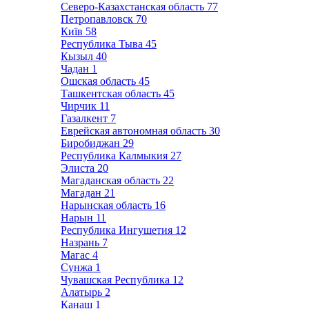
Северо-Казахстанская область
77
Петропавловск
70
Київ
58
Республика Тыва
45
Кызыл
40
Чадан
1
Ошская область
45
Ташкентская область
45
Чирчик
11
Газалкент
7
Еврейская автономная область
30
Биробиджан
29
Республика Калмыкия
27
Элиста
20
Магаданская область
22
Магадан
21
Нарынская область
16
Нарын
11
Республика Ингушетия
12
Назрань
7
Магас
4
Сунжа
1
Чувашская Республика
12
Алатырь
2
Канаш
1