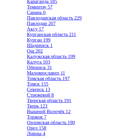
Караганда
185
Темиртау
57
Сарань
6
Павлодарская область
229
Павлодар
207
Аксу
17
Курганская область
211
Курган
199
Шадринск
1
Ош
202
Калужская область
199
Калуга
103
Обнинск
31
Малоярославец
11
Томская область
197
Томск
155
Северск
13
Стрежевой
8
Тверская область
191
Тверь
123
Вышний Волочёк
12
Торжок
7
Орловская область
190
Орел
158
Ливны
4