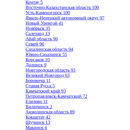
Кентау
5
Восточно-Казахстанская область
100
Усть-Каменогорск
100
Ямало-Ненецкий автономный округ
97
Новый Уренгой
41
Ноябрьск
35
Салехард
13
Абай область
96
Семей
96
Сахалинская область
94
Южно-Сахалинск
55
Корсаков
10
Долинск
9
Новгородская область
93
Великий Новгород
63
Боровичи
11
Старая Русса
5
Камчатский край
93
Петропавловск-Камчатский
72
Елизово
11
Вилючинск
2
Акмолинская область
89
Кокшетау
42
Щучинск
13
Макинск
6