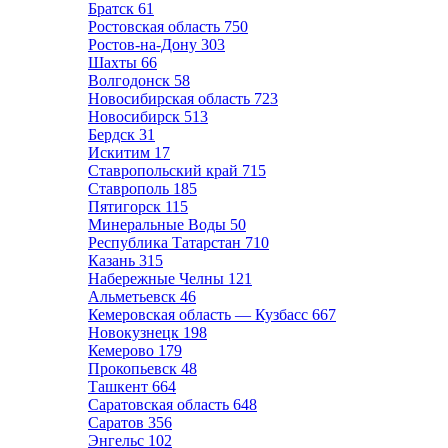
Братск
61
Ростовская область
750
Ростов-на-Дону
303
Шахты
66
Волгодонск
58
Новосибирская область
723
Новосибирск
513
Бердск
31
Искитим
17
Ставропольский край
715
Ставрополь
185
Пятигорск
115
Минеральные Воды
50
Республика Татарстан
710
Казань
315
Набережные Челны
121
Альметьевск
46
Кемеровская область — Кузбасс
667
Новокузнецк
198
Кемерово
179
Прокопьевск
48
Ташкент
664
Саратовская область
648
Саратов
356
Энгельс
102