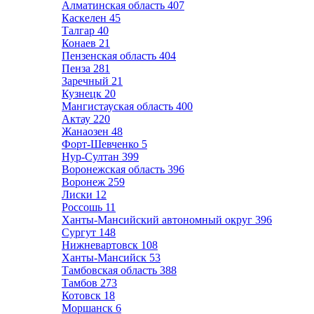
Алматинская область
407
Каскелен
45
Талгар
40
Конаев
21
Пензенская область
404
Пенза
281
Заречный
21
Кузнецк
20
Мангистауская область
400
Актау
220
Жанаозен
48
Форт-Шевченко
5
Нур-Султан
399
Воронежская область
396
Воронеж
259
Лиски
12
Россошь
11
Ханты-Мансийский автономный округ
396
Сургут
148
Нижневартовск
108
Ханты-Мансийск
53
Тамбовская область
388
Тамбов
273
Котовск
18
Моршанск
6