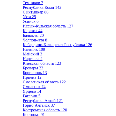
Темников
2
Республика Коми
142
Сыктывкар
86
Ухта
25
Усинск
6
Иссык-Кульская область
127
Каракол
44
Балыкчы
20
Чолпон-Ата
8
Кабардино-Балкарская Республика
126
Нальчик
109
Майский
3
Нарткала
2
Киевская область
123
Бровары
23
Борисполь
13
Ирпень
12
Смоленская область
122
Смоленск
74
Ярцево
14
Гагарин
5
Республика Алтай
121
Горно-Алтайск
37
Костромская область
120
Кострома
91