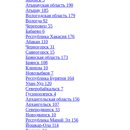
Атырауская область
190
Атырау
185
Вологодская область
179
Вологда
92
Череповец
55
Бабаево
6
Республика Хакасия
176
Абакан
110
Черногорск
31
Саяногорск
15
Брянская область
173
Брянск
108
Клинцы
10
Новозыбков
7
Республика Бурятия
164
Улан-Удэ
120
Северобайкальск
7
Гусиноозерск
4
Архангельская область
156
Архангельск
107
Северодвинск
33
Новодвинск
10
Республика Марий Эл
156
Йошкар-Ола
114